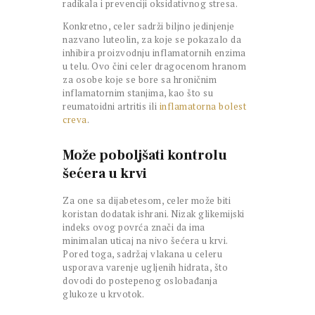
radikala i prevenciji oksidativnog stresa.
Konkretno, celer sadrži biljno jedinjenje
nazvano luteolin, za koje se pokazalo da
inhibira proizvodnju inflamatornih enzima
u telu. Ovo čini celer dragocenom hranom
za osobe koje se bore sa hroničnim
inflamatornim stanjima, kao što su
reumatoidni artritis ili
inflamatorna bolest
creva
.
Može poboljšati kontrolu
šećera u krvi
Za one sa dijabetesom, celer može biti
koristan dodatak ishrani. Nizak glikemijski
indeks ovog povrća znači da ima
minimalan uticaj na nivo šećera u krvi.
Pored toga, sadržaj vlakana u celeru
usporava varenje ugljenih hidrata, što
dovodi do postepenog oslobađanja
glukoze u krvotok.