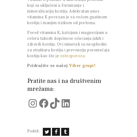
koji su uključeni u formiranje i
mineralizaciju kostiju. Adekvatan unos
vitamina K povezan je sa većom gustinom
kostiju i manjim rizikom od preloma.
Pored vitamina K, kalcijum i magnezijum u
celeru takođe doprinose očuvanju jakih i
zdravih kostiju. Ovi minerali su neophodni
za strukturu kostiju i prevenciju poremećaja
kostiju kao što je
osteoporoza
.
Pridružite se našoj
Viber grupi!
Pratite nas i na društvenim
mrežama:
Instagram
Facebook
TikTok
LinkedIn
Podeli: