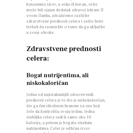
konzumira sirov, u soku ili kuvan, celer
može biti sjajan dodatak zdravoj ishrani. U
ovom članku, istražićemo različite
zdravstvene prednosti celera i zašto biste
trebali da razmislite o tome da ga uključite
u svoje obroke.
Zdravstvene prednosti
celera:
Bogat nutrijentima, ali
niskokaloričan
Jedna od najistaknutijih zdravstvenih
prednosti celera je to što je niskokaloričan,
što ga čini idealnom hranom za one koji
žele da kontrolišu svoju težinu. Jedna
stabljika celera sadrži samo oko 10
kalorija, a pritom je bogata vitalnim
nutrijentima. Celer je odličan izvor