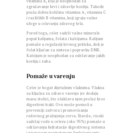
vitamina K, koji je neophodan za
zgrušavanje krvi i zdravlje kostiju. Takođe
pruža dobru količinu vitamina A, vitamina C
i različitih B vitamina, koji igraju važne
uloge u očuvanju zdravog tela.
Pored toga, celer sadrži važne minerale
poput kalijuma, folata i kalcijuma. Kalijum
pomaže u regulaciji krvnog pritiska, dok je
folat ključan za sintezu i popravku DNK.
Kalcijum je neophodan za održavanje jakih
kostiju i zuba.
Pomaže u varenju
Celer je bogat dijetalnim vlaknima. Vlakna
su ključna za zdravo varenje jer dodaju
masu stolici, što olakšava njen prolaz kroz
digestivni trakt. Ovo može pomoći u
prevenciji zatvora i promovisanju
redovnog pražnjenja creva. Štaviše, visoki
sadržaj vode u celeru (oko 95%) pomaže u
održavanju hidratacije digestivnog sistema
i njegovom nesmetanom funkcionisanju.