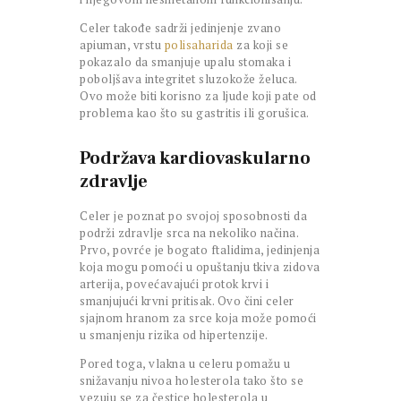
Celer takođe sadrži jedinjenje zvano
apiuman, vrstu
polisaharida
za koji se
pokazalo da smanjuje upalu stomaka i
poboljšava integritet sluzokože želuca.
Ovo može biti korisno za ljude koji pate od
problema kao što su gastritis ili gorušica.
Podržava kardiovaskularno
zdravlje
Celer je poznat po svojoj sposobnosti da
podrži zdravlje srca na nekoliko načina.
Prvo, povrće je bogato ftalidima, jedinjenja
koja mogu pomoći u opuštanju tkiva zidova
arterija, povećavajući protok krvi i
smanjujući krvni pritisak. Ovo čini celer
sjajnom hranom za srce koja može pomoći
u smanjenju rizika od hipertenzije.
Pored toga, vlakna u celeru pomažu u
snižavanju nivoa holesterola tako što se
vezuju se za čestice holesterola u