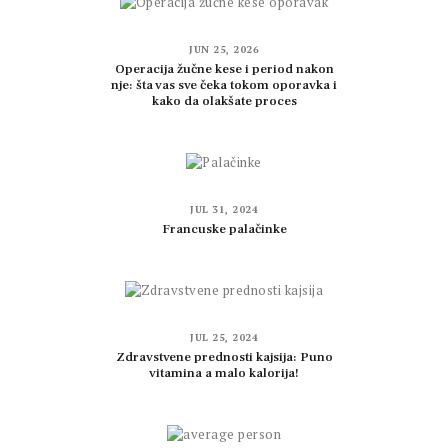
JUN 25, 2026
Operacija žučne kese i period nakon
nje: šta vas sve čeka tokom oporavka i
kako da olakšate proces
JUL 31, 2024
Francuske palačinke
JUL 25, 2024
Zdravstvene prednosti kajsija: Puno
vitamina a malo kalorija!