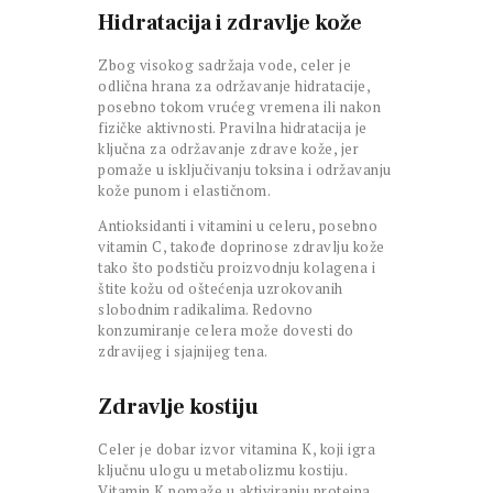
Hidratacija i zdravlje kože
Zbog visokog sadržaja vode, celer je
odlična hrana za održavanje hidratacije,
posebno tokom vrućeg vremena ili nakon
fizičke aktivnosti. Pravilna hidratacija je
ključna za održavanje zdrave kože, jer
pomaže u isključivanju toksina i održavanju
kože punom i elastičnom.
Antioksidanti i vitamini u celeru, posebno
vitamin C, takođe doprinose zdravlju kože
tako što podstiču proizvodnju kolagena i
štite kožu od oštećenja uzrokovanih
slobodnim radikalima. Redovno
konzumiranje celera može dovesti do
zdravijeg i sjajnijeg tena.
Zdravlje kostiju
Celer je dobar izvor vitamina K, koji igra
ključnu ulogu u metabolizmu kostiju.
Vitamin K pomaže u aktiviranju proteina