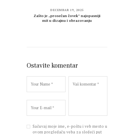
DECEMBAR 19, 2025
Zašto je „prosečan čovek“ najopasniji
mit u dizajnu i obrazovanju
Ostavite komentar
Sačuvaj moje ime, e-poštu i veb mesto u
ovom pregledaču veba za sledeći put