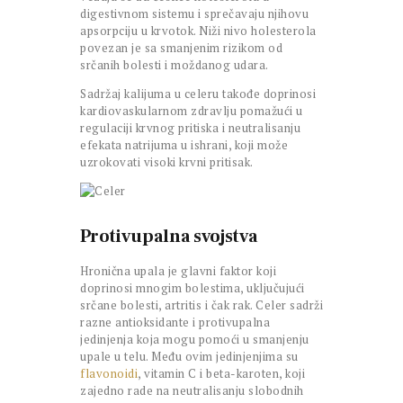
digestivnom sistemu i sprečavaju njihovu
apsorpciju u krvotok. Niži nivo holesterola
povezan je sa smanjenim rizikom od
srčanih bolesti i moždanog udara.
Sadržaj kalijuma u celeru takođe doprinosi
kardiovaskularnom zdravlju pomažući u
regulaciji krvnog pritiska i neutralisanju
efekata natrijuma u ishrani, koji može
uzrokovati visoki krvni pritisak.
Protivupalna svojstva
Hronična upala je glavni faktor koji
doprinosi mnogim bolestima, uključujući
srčane bolesti, artritis i čak rak. Celer sadrži
razne antioksidante i protivupalna
jedinjenja koja mogu pomoći u smanjenju
upale u telu. Među ovim jedinjenjima su
flavonoidi
, vitamin C i beta-karoten, koji
zajedno rade na neutralisanju slobodnih