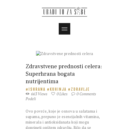
Magazin
Zdravstvene prednosti celera:
Superhrana bogata
nutrijentima
ISHRANA
KUHINJA
ZDRAVLJE
663
Views
0
Likes
0
Comments
Podeli
Ovo povrće, koje je osnova u salatama i
supama, prepuno je esencijalnih vitamina,
minerala i antioksidanata koji mogu
doprineti opštem zdravlju. Bilo da se