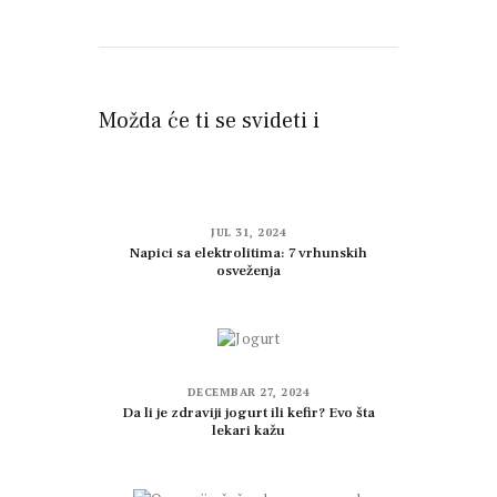
Možda će ti se svideti i
JUL 31, 2024
Napici sa elektrolitima: 7 vrhunskih
osveženja
DECEMBAR 27, 2024
Da li je zdraviji jogurt ili kefir? Evo šta
lekari kažu