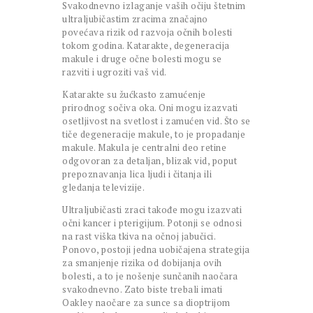
Svakodnevno izlaganje vaših očiju štetnim
ultraljubičastim zracima značajno
povećava rizik od razvoja očnih bolesti
tokom godina. Katarakte, degeneracija
makule i druge očne bolesti mogu se
razviti i ugroziti vaš vid.
Katarakte su žućkasto zamućenje
prirodnog sočiva oka. Oni mogu izazvati
osetljivost na svetlost i zamućen vid. Što se
tiče degeneracije makule, to je propadanje
makule. Makula je centralni deo retine
odgovoran za detaljan, blizak vid, poput
prepoznavanja lica ljudi i čitanja ili
gledanja televizije.
Ultraljubičasti zraci takođe mogu izazvati
očni kancer i pterigijum. Potonji se odnosi
na rast viška tkiva na očnoj jabučici.
Ponovo, postoji jedna uobičajena strategija
za smanjenje rizika od dobijanja ovih
bolesti, a to je nošenje sunčanih naočara
svakodnevno. Zato biste trebali imati
Oakley naočare za sunce sa dioptrijom