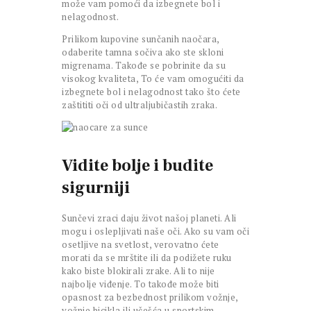
može vam pomoći da izbegnete bol i
nelagodnost.
Prilikom kupovine sunčanih naočara,
odaberite tamna sočiva ako ste skloni
migrenama. Takođe se pobrinite da su
visokog kvaliteta, To će vam omogućiti da
izbegnete bol i nelagodnost tako što ćete
zaštititi oči od ultraljubičastih zraka.
Vidite bolje i budite
sigurniji
Sunčevi zraci daju život našoj planeti. Ali
mogu i oslepljivati naše oči. Ako su vam oči
osetljive na svetlost, verovatno ćete
morati da se mrštite ili da podižete ruku
kako biste blokirali zrake. Ali to nije
najbolje viđenje. To takođe može biti
opasnost za bezbednost prilikom vožnje,
vožnje bicikla ili učešća u sportskim