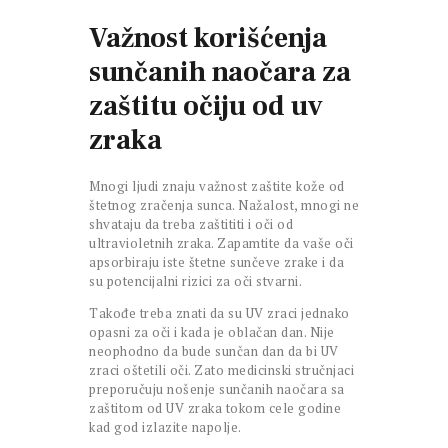
Važnost korišćenja
sunčanih naočara za
zaštitu očiju od uv
zraka
Mnogi ljudi znaju važnost zaštite kože od
štetnog zračenja sunca. Nažalost, mnogi ne
shvataju da treba zaštititi i oči od
ultravioletnih zraka. Zapamtite da vaše oči
apsorbiraju iste štetne sunčeve zrake i da
su potencijalni rizici za oči stvarni.
Takođe treba znati da su UV zraci jednako
opasni za oči i kada je oblačan dan. Nije
neophodno da bude sunčan dan da bi UV
zraci oštetili oči. Zato medicinski stručnjaci
preporučuju nošenje sunčanih naočara sa
zaštitom od UV zraka tokom cele godine
kad god izlazite napolje.