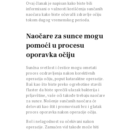
Ovaj članak je napisan kako biste bili
informisani o važnosti korišćenja sunčanih
naočara kako biste očuvalli zdravlje očiju
tokom dugog vremenskog perioda.
Naočare za sunce mogu
pomoći u procesu
oporavka očiju
Sunčna svetlost i čestice mogu ometati
proces ozdravljenja nakon korektivnih
operacija očiju, poput kataraktne operacije.
Baš kao što biste preko ogrebotine stavili
flaster da biste sprečili ulazak bakterija i
prljavštine, vaše oči takođe trebaju naočare
za sunce. Nošenje sunčanih naočara će
delovati kao štit i promovisati brz i glatak
proces oporavka nakon operacije očiju.
Bol i nelagodnost su očekivani nakon
operacije. Zamućen vid takođe može biti