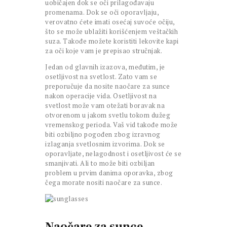
uobičajen dok se oči prilagođavaju
promenama. Dok se oči oporavljaju,
verovatno ćete imati osećaj suvoće očiju,
što se može ublažiti korišćenjem veštačkih
suza. Takođe možete koristiti lekovite kapi
za oči koje vam je prepisao stručnjak.
Jedan od glavnih izazova, međutim, je
osetljivost na svetlost. Zato vam se
preporučuje da nosite naočare za sunce
nakon operacije vida. Osetljivost na
svetlost može vam otežati boravak na
otvorenom u jakom svetlu tokom dužeg
vremenskog perioda. Vaš vid takođe može
biti ozbiljno pogođen zbog izravnog
izlaganja svetlosnim izvorima. Dok se
oporavljate, nelagodnost i osetljivost će se
smanjivati. Ali to može biti ozbiljan
problem u prvim danima oporavka, zbog
čega morate nositi naočare za sunce.
Naočare za sunce