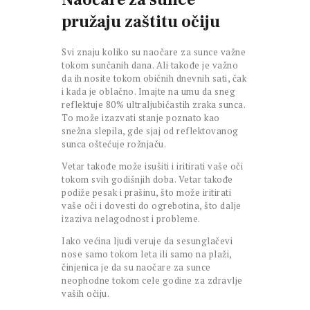
pružaju zaštitu očiju
Svi znaju koliko su naočare za sunce važne
tokom sunčanih dana. Ali takođe je važno
da ih nosite tokom običnih dnevnih sati, čak
i kada je oblačno. Imajte na umu da sneg
reflektuje 80% ultraljubičastih zraka sunca.
To može izazvati stanje poznato kao
snežna slepila, gde sjaj od reflektovanog
sunca oštećuje rožnjaču.
Vetar takođe može isušiti i iritirati vaše oči
tokom svih godišnjih doba. Vetar takođe
podiže pesak i prašinu, što može iritirati
vaše oči i dovesti do ogrebotina, što dalje
izaziva nelagodnost i probleme.
Iako većina ljudi veruje da sesunglačevi
nose samo tokom leta ili samo na plaži,
činjenica je da su naočare za sunce
neophodne tokom cele godine za zdravlje
vaših očiju.