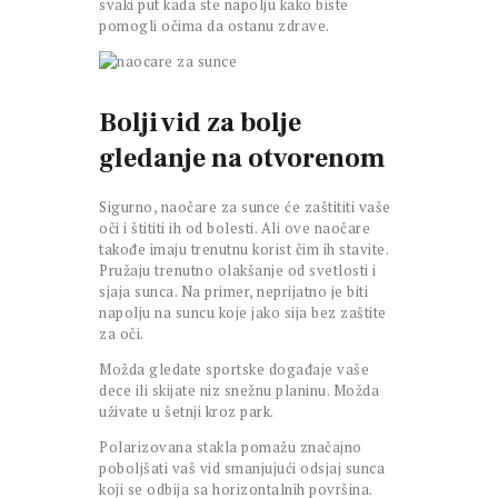
svaki put kada ste napolju kako biste
pomogli očima da ostanu zdrave.
Bolji vid za bolje
gledanje na otvorenom
Sigurno, naočare za sunce će zaštititi vaše
oči i štititi ih od bolesti. Ali ove naočare
takođe imaju trenutnu korist čim ih stavite.
Pružaju trenutno olakšanje od svetlosti i
sjaja sunca. Na primer, neprijatno je biti
napolju na suncu koje jako sija bez zaštite
za oči.
Možda gledate sportske događaje vaše
dece ili skijate niz snežnu planinu. Možda
uživate u šetnji kroz park.
Polarizovana stakla pomažu značajno
poboljšati vaš vid smanjujući odsjaj sunca
koji se odbija sa horizontalnih površina.