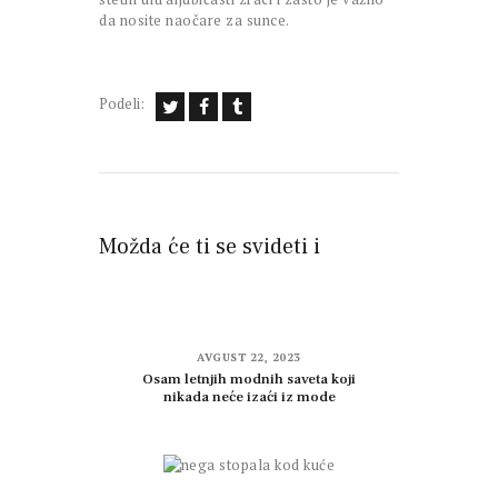
da nosite naočare za sunce.
Podeli:
Možda će ti se svideti i
AVGUST 22, 2023
Osam letnjih modnih saveta koji
nikada neće izaći iz mode