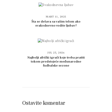
MART 11, 2025
Šta se dešava sa vašim telom ako
svakodnevno vodite ljubav?
JUL 23, 2026
Najbolji afrički igrači koje treba pratiti
tokom predstojeće međunarodne
fudbalske sezone
Ostavite komentar