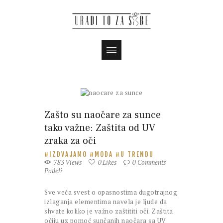
Magazin
Zašto su naočare za sunce
tako važne: Zaštita od UV
zraka za oči
IZDVAJAMO
MODA
U TRENDU
783
Views
0
Likes
0
Comments
Podeli
Sve veća svest o opasnostima dugotrajnog
izlaganja elementima navela je ljude da
shvate koliko je važno zaštititi oči. Zaštita
očiju uz pomoć sunčanih naočara sa UV