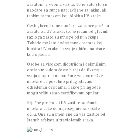
zaštitom je veoma važna. To je zato što su
naočare za sunce napravljene sa jakim, ali
tankim premazom koji blokira UV zrake.
Često, brendirane naočare za sunce pružaju
zaštitu od UV zraka, što je jedan od glavnih
razloga zašto su mnoge od njih skupe.
Takođe možete dodati tanak premaz koji
blokira UV zrake na svoje obične naočare
kod optičara.
Osobe sa visokom dioptrijom i delimičnim
otežanim vidom često biraju da fiksiraju
svoju dioptriju na naočare za sunce. Ove
naočare se posebno prilagođavaju
određenim osobama. Takve prilagodbe
mogu vršiti samo sertifikovani optičari.
Ključne prednosti UV zaštite sunčanih
naočara seže do najvišeg nivoa zaštite
očiju. One su namenjene da vas zaštite od
štetnih efekata ultravioletnih zraka.