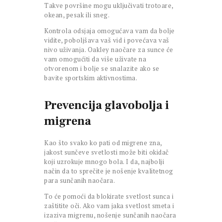
Takve površine mogu uključivati trotoare,
okean, pesak ili sneg.
Kontrola odsjaja omogućava vam da bolje
vidite, poboljšava vaš vid i povećava vaš
nivo uživanja. Oakley naočare za sunce će
vam omogućiti da više uživate na
otvorenom i bolje se snalazite ako se
bavite sportskim aktivnostima.
Prevencija glavobolja i
migrena
Kao što svako ko pati od migrene zna,
jakost sunčeve svetlosti može biti okidač
koji uzrokuje mnogo bola. I da, najbolji
način da to sprečite je nošenje kvalitetnog
para sunčanih naočara.
To će pomoći da blokirate svetlost sunca i
zaštitite oči. Ako vam jaka svetlost smeta i
izaziva migrenu, nošenje sunčanih naočara