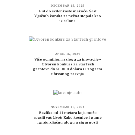
DECEMBAR 15, 2025
Put do svilenkaste mekoće: Šest
ključnih koraka za nežna stopala kao
iz salona
APRIL 16, 2024
Više od milion razloga za inovacije –
Otvoren konkurs za StarTech
grantove do 50.000 dolara i Program
ubrzanog razvoja
NOVEMBAR 15, 2024
Razlika od 11 metara koja može
spasiti vaš život: Kako kočnice i gume
igraju ključnu ulogu u sigurnosti