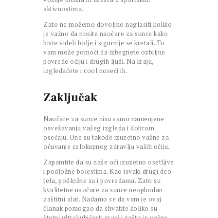
aktivnostima.
Zato ne možemo dovoljno naglasiti koliko
je važno da nosite naočare za sunce kako
biste videli bolje i sigurnije se kretali. To
vam može pomoći da izbegnete ozbiljne
povrede očiju i drugih ljudi. Na kraju,
izgledaćete i cool noseći ih.
Zaključak
Naočare za sunce nisu samo namenjene
osvežavanju vašeg izgleda i dobrom
osećaju. One su takođe izuzetno važne za
očuvanje celokupnog zdravlja vaših očiju.
Zapamtite da su naše oči izuzetno osetljive
i podložne bolestima. Kao isvaki drugi deo
tela, podložne su i povredama. Zato su
kvalitetne naočare za sunce neophodan
zaštitni alat. Nadamo se da vam je ovaj
članak pomogao da shvatite koliko su
štetni ultraljubičasti zraci i zašto je važno