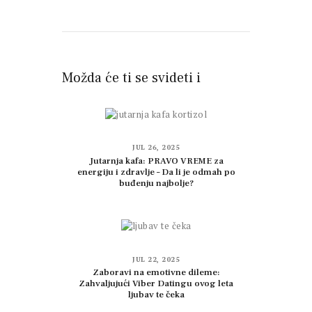
Možda će ti se svideti i
JUL 26, 2025
Jutarnja kafa: PRAVO VREME za
energiju i zdravlje – Da li je odmah po
buđenju najbolje?
JUL 22, 2025
Zaboravi na emotivne dileme:
Zahvaljujući Viber Datingu ovog leta
ljubav te čeka