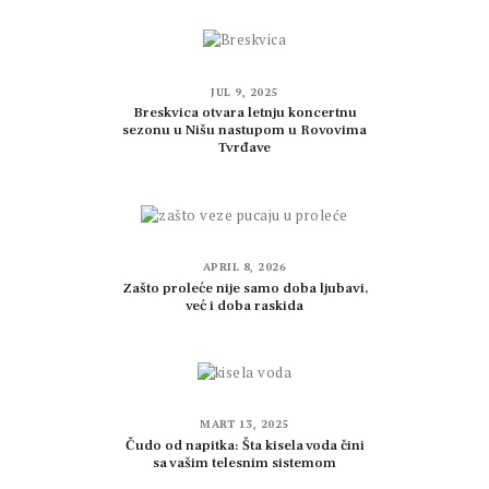
JUL 9, 2025
Breskvica otvara letnju koncertnu
sezonu u Nišu nastupom u Rovovima
Tvrđave
APRIL 8, 2026
Zašto proleće nije samo doba ljubavi,
već i doba raskida
MART 13, 2025
Čudo od napitka: Šta kisela voda čini
sa vašim telesnim sistemom