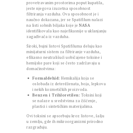
provetravanim prostorima poput kupatila,
jeste njegova izuzetna sposobnost
filtriranja vazduha. Ova sposobnost je i
naučno dokazana, jer se Spatifilum nalazi
na listi sobnih biljaka koje je
NASA
identifikovala kao najefikasnije u uklanjanju
zagađivača iz vazduha.
Široki, bujni listovi Spatifiluma deluju kao
minijaturni sistem za filtriranje vazduha,
efikasno neutrališući uobičajene toksine i
hemijske pare koji se često zadržavaju u
domaćinstvima:
Formaldehid:
Hemikalija koja se
oslobađa iz deterdženata, boja, lepkova
i nekih kozmetičkih proizvoda.
Benzen i Trihloretilen:
Toksini koji
se nalaze u sredstvima za čišćenje,
plastici i sintetičkim materijalima.
Ovi toksini se apsorbuju kroz listove, šalju
u zemlju, gde ih mikroorganizmi prirodno
razgrađuju.