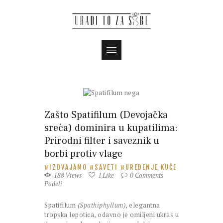
Magazin
Zašto Spatifilum (Devojačka
sreća) dominira u kupatilima:
Prirodni filter i saveznik u
borbi protiv vlage
IZDVAJAMO
SAVETI
UREĐENJE KUĆE
188
Views
1
Like
0
Comments
Podeli
Spatifilum
(Spathiphyllum)
, elegantna
tropska lepotica, odavno je omiljeni ukras u