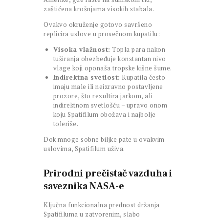
zaštićena krošnjama visokih stabala.
Ovakvo okruženje gotovo savršeno
replicira uslove u prosečnom kupatilu:
Visoka vlažnost:
Topla para nakon
tuširanja obezbeđuje konstantan nivo
vlage koji oponaša tropske kišne šume.
Indirektna svetlost:
Kupatila često
imaju male ili neizravno postavljene
prozore, što rezultira jarkom, ali
indirektnom svetlošću – upravo onom
koju Spatifilum obožava i najbolje
toleriše.
Dok mnoge sobne biljke pate u ovakvim
uslovima, Spatifilum uživa.
Prirodni prečistač vazduha i
saveznika NASA-e
Ključna funkcionalna prednost držanja
Spatifiluma u zatvorenim, slabo