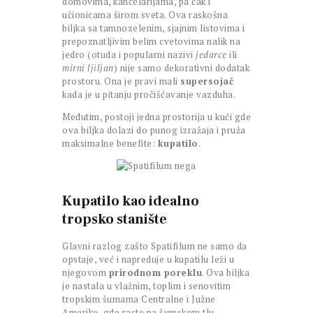
domovima, kancelarijama, pa čak i
učionicama širom sveta. Ova raskošna
biljka sa tamnozelenim, sjajnim listovima i
prepoznatljivim belim cvetovima nalik na
jedro (otuda i popularni nazivi
jedarce
ili
mirni ljiljan
) nije samo dekorativni dodatak
prostoru. Ona je pravi mali
supersojač
kada je u pitanju pročišćavanje vazduha.
Međutim, postoji jedna prostorija u kući gde
ova biljka dolazi do punog izražaja i pruža
maksimalne benefite:
kupatilo
.
Kupatilo kao idealno
tropsko stanište
Glavni razlog zašto Spatifilum ne samo da
opstaje, već i napreduje u kupatilu leži u
njegovom
prirodnom poreklu
. Ova biljka
je nastala u vlažnim, toplim i senovitim
tropskim šumama Centralne i Južne
Amerike, gde raste na šumskom tlu,