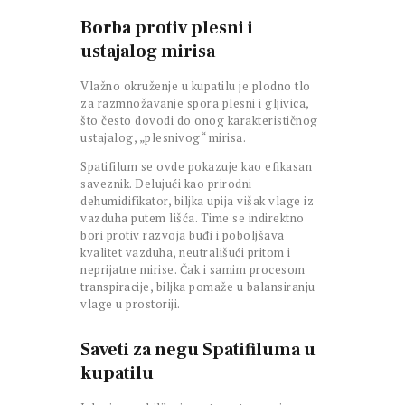
Borba protiv plesni i
ustajalog mirisa
Vlažno okruženje u kupatilu je plodno tlo
za razmnožavanje spora plesni i gljivica,
što često dovodi do onog karakterističnog
ustajalog, „plesnivog“ mirisa.
Spatifilum se ovde pokazuje kao efikasan
saveznik. Delujući kao prirodni
dehumidifikator, biljka upija višak vlage iz
vazduha putem lišća. Time se indirektno
bori protiv razvoja buđi i poboljšava
kvalitet vazduha, neutrališući pritom i
neprijatne mirise. Čak i samim procesom
transpiracije, biljka pomaže u balansiranju
vlage u prostoriji.
Saveti za negu Spatifiluma u
kupatilu