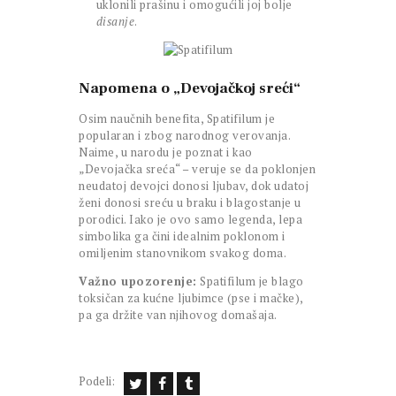
uklonili prašinu i omogućili joj bolje
disanje
.
Napomena o „Devojačkoj sreći“
Osim naučnih benefita, Spatifilum je
popularan i zbog narodnog verovanja.
Naime, u narodu je poznat i kao
„Devojačka sreća“ – veruje se da poklonjen
neudatoj devojci donosi ljubav, dok udatoj
ženi donosi sreću u braku i blagostanje u
porodici. Iako je ovo samo legenda, lepa
simbolika ga čini idealnim poklonom i
omiljenim stanovnikom svakog doma.
Važno upozorenje:
Spatifilum je blago
toksičan za kućne ljubimce (pse i mačke),
pa ga držite van njihovog domašaja.
Podeli: