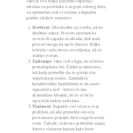
Iako je ova biljka izuzetno otporna i
idealna za početnike u uzgoju sobnog bilja,
za optimalan rast i cvetanje u kupatilu
pratite sledeće smernice:
Svetlost:
Obezbedite joj svetlo, ali ne
direktno sunce. Prozori okrenuti ka
severu ili zapadu su idealni, dok južni
prozori mogu da sprže listove. Biljka
toleriše i niže nivoe osvetljenja, ali će
slabije cvetati.
Zalivanje:
Iako voli vlagu, ne toleriše
prenatopljeno tlo. Zalijte je umereno,
tek kada primetite da se gornji sloj
supstrata prosušio. Zanimljiva
karakteristika Spatifiluma je da jasno
signalizira žeđ – listovi će mu
dramatično klonuti, ali će se brzo
oporaviti nakon zalivanja.
Vlažnost:
Kupatilo već rešava ovaj
problem, ali ako primetite suvoću,
povremeno prskajte lišće raspršivačem
vode. Takođe, redovno prebrišite sjajne
listove vlažnom krpom kako biste