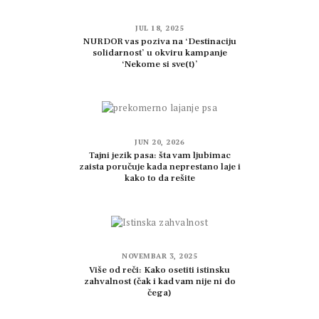
JUL 18, 2025
NURDOR vas poziva na ‘Destinaciju
solidarnost’ u okviru kampanje
‘Nekome si sve(t)’
JUN 20, 2026
Tajni jezik pasa: šta vam ljubimac
zaista poručuje kada neprestano laje i
kako to da rešite
NOVEMBAR 3, 2025
Više od reči: Kako osetiti istinsku
zahvalnost (čak i kad vam nije ni do
čega)