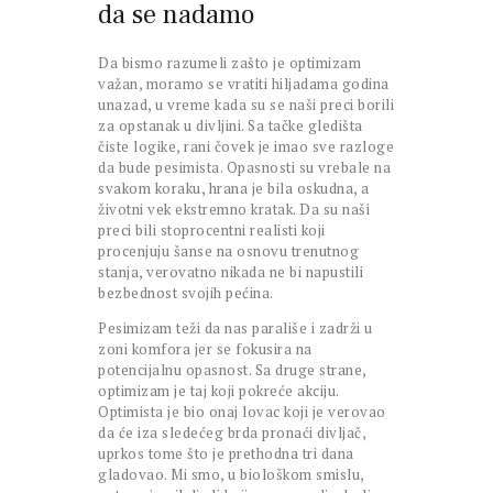
da se nadamo
Da bismo razumeli zašto je optimizam
važan, moramo se vratiti hiljadama godina
unazad, u vreme kada su se naši preci borili
za opstanak u divljini. Sa tačke gledišta
čiste logike, rani čovek je imao sve razloge
da bude pesimista. Opasnosti su vrebale na
svakom koraku, hrana je bila oskudna, a
životni vek ekstremno kratak. Da su naši
preci bili stoprocentni realisti koji
procenjuju šanse na osnovu trenutnog
stanja, verovatno nikada ne bi napustili
bezbednost svojih pećina.
Pesimizam teži da nas parališe i zadrži u
zoni komfora jer se fokusira na
potencijalnu opasnost. Sa druge strane,
optimizam je taj koji pokreće akciju.
Optimista je bio onaj lovac koji je verovao
da će iza sledećeg brda pronaći divljač,
uprkos tome što je prethodna tri dana
gladovao. Mi smo, u biološkom smislu,