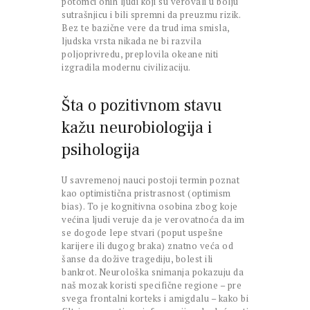
potomci onih ljudi koji su verovali u bolju
sutrašnjicu i bili spremni da preuzmu rizik.
Bez te bazične vere da trud ima smisla,
ljudska vrsta nikada ne bi razvila
poljoprivredu, preplovila okeane niti
izgradila modernu civilizaciju.
Šta o pozitivnom stavu
kažu neurobiologija i
psihologija
U savremenoj nauci postoji termin poznat
kao optimistična pristrasnost (optimism
bias). To je kognitivna osobina zbog koje
većina ljudi veruje da je verovatnoća da im
se dogode lepe stvari (poput uspešne
karijere ili dugog braka) znatno veća od
šanse da dožive tragediju, bolest ili
bankrot. Neurološka snimanja pokazuju da
naš mozak koristi specifične regione – pre
svega frontalni korteks i amigdalu – kako bi