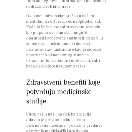
filtrirao negativne informacije o budućnosti
i održao visok nivo nade.
Ovaj mehanizam nije greška u našem
mentalnom softveru, već neophodan štit.
Kada bi ljudski mozak u svakom sekundu
bio potpuno svestan svih mogućih
opasnosti i sopstvene smrtnosti, upao bi u
stanje trajne anksioznosti i depresije.
Pozitivan stav funkcioniše kao psihološki
amortizer koji nam omogućava da
ostanemo funkcionalni i motivisani, čak i
kada su okolnosti izuzetno teške.
Zdravstveni benefiti koje
potvrđuju medicinske
studije
Uticaj naših misli na fizičko zdravlje
odavno je prestao da bude tema
alternativne medicine i postao je predmet
egzaktnih medicinskih istraživanja.