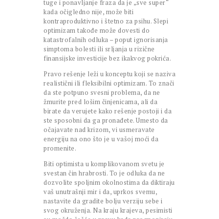
tuge i ponavljanje fraza da je „sve super“
kada očigledno nije, može biti
kontraproduktivno i štetno za psihu. Slepi
optimizam takođe može dovesti do
katastrofalnih odluka – poput ignorisanja
simptoma bolesti ili srljanja u rizične
finansijske investicije bez ikakvog pokrića.
Pravo rešenje leži u konceptu koji se naziva
realistični ili fleksibilni optimizam. To znači
da ste potpuno svesni problema, da ne
žmurite pred lošim činjenicama, ali da
birate da verujete kako rešenje postoji i da
ste sposobni da ga pronađete. Umesto da
očajavate nad krizom, vi usmeravate
energiju na ono što je u vašoj moći da
promenite.
Biti optimista u komplikovanom svetu je
svestan čin hrabrosti. To je odluka da ne
dozvolite spoljnim okolnostima da diktiraju
vaš unutrašnji mir i da, uprkos svemu,
nastavite da gradite bolju verziju sebe i
svog okruženja. Na kraju krajeva, pesimisti