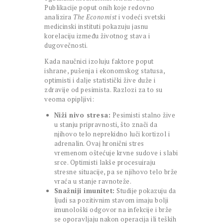
Publikacije poput onih koje redovno
analizira
The Economist
i vodeći svetski
medicinski instituti pokazuju jasnu
korelaciju između životnog stava i
dugovečnosti.
Kada naučnici izoluju faktore poput
ishrane, pušenja i ekonomskog statusa,
optimisti i dalje statistički žive duže i
zdravije od pesimista. Razlozi za to su
veoma opipljivi:
Niži nivo stresa:
Pesimisti stalno žive
u stanju pripravnosti, što znači da
njihovo telo neprekidno luči kortizol i
adrenalin. Ovaj hronični stres
vremenom oštećuje krvne sudove i slabi
srce. Optimisti lakše procesuiraju
stresne situacije, pa se njihovo telo brže
vraća u stanje ravnoteže.
Snažniji imunitet:
Studije pokazuju da
ljudi sa pozitivnim stavom imaju bolji
imunološki odgovor na infekcije i brže
se oporavljaju nakon operacija ili teških