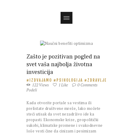
Zašto je pozitivan pogled na
svet vaša najbolja životna
investicija
IZDVAJAMO
PSIHOLOGIJA
ZDRAVLJE
122
Views
1
Like
0
Comments
Podeli
Kada otvorite portale sa vestima ili
prelistate društvene mreže, lako možete
steći utisak da svet nezadrživo ide ka
propasti. Ekonomske krize, geopolitički
sukobi, klimatske promene i svakodnevne
loše vesti čine da cinizam i pesimizam