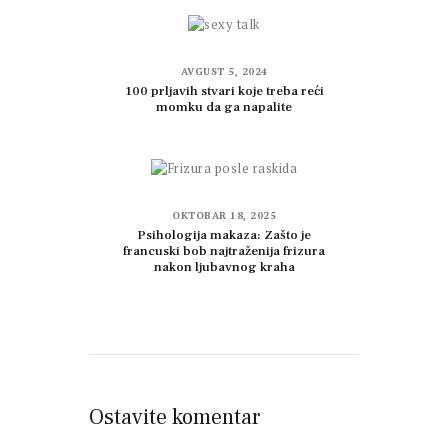
AVGUST 5, 2024
100 prljavih stvari koje treba reći
momku da ga napalite
OKTOBAR 18, 2025
Psihologija makaza: Zašto je
francuski bob najtraženija frizura
nakon ljubavnog kraha
Ostavite komentar