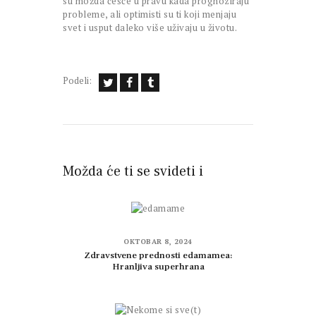
su možda češće u pravu kada prognoziraju
probleme, ali optimisti su ti koji menjaju
svet i usput daleko više uživaju u životu.
Podeli:
Možda će ti se svideti i
OKTOBAR 8, 2024
Zdravstvene prednosti edamamea:
Hranljiva superhrana