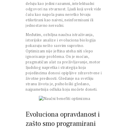
deluju kao jedini razumni, intelektualni
odgovori na stvarnost. Ljudi koji uvek vide
čašu kao napola punu neretko bivaju
etiketirani kao naivni, neinformisani ili
jednostavno nerealni.
Međutim, ozbiljna naučna istraživanja,
istorijske analize i evoluciona biologija
pokazuju nešto sasvim suprotno.
Optimizam nije jeftina uteha niti slepo
ignorisanje problema. On je moćan,
pragmatičan alat za preživljavanje, motor
ljudskog napretka i strategija koja
pojedincima donosi opipljive zdravstvene i
životne prednosti. Gledanje na svetliju
stranu života je, psihološki gledano,
najpametnija odluka koju možete doneti.
Evoluciona opravdanost i
zašto smo programirani