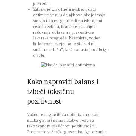
povreda.
Zdravije životne navike:
Pošto
optimisti veruju da njihove akcije imaju
smisla i da mogu uticati na ishod, oni
češće vežbaju, hrane se zdravije i
redovnije odlaze na preventivne
lekarske preglede. Pesimista, vođen
krilaticom „svejedno je šta radim,
sudbina je loša“, lakše odustaje od brige
o sebi.
Kako napraviti balans i
izbeći toksičnu
pozitivnost
Važno je naglasiti da optimizam o kom
nauka govori nema nikakve veze sa
takozvanom toksičnom pozitivnošću.
Forsiranje veštačkog osmeha, ignorisanje