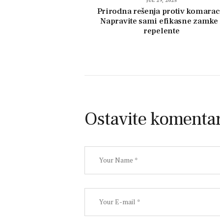
JUL 29, 2025
Prirodna rešenja protiv komarac
Napravite sami efikasne zamke 
repelente
Ostavite komenta