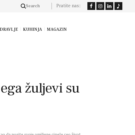
Pratite nas:
DRAVLJE
KUHINJA
MAGAZIN
ega žuljevi su
kao da nosite svoje omiljene cipele ceo život,