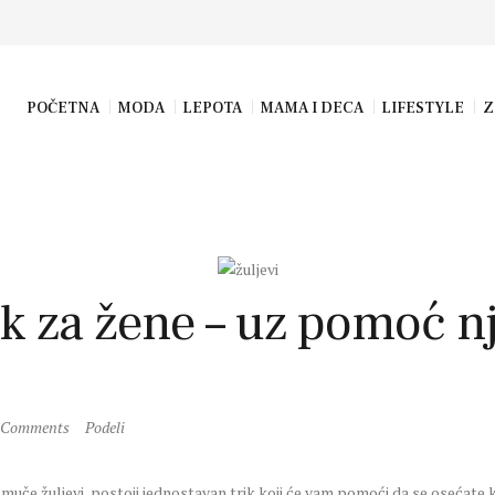
POČETNA
MODA
LEPOTA
MAMA I DECA
LIFESTYLE
Z
k za žene – uz pomoć nj
Comments
Podeli
ih muče žuljevi, postoji jednostavan trik koji će vam pomoći da se osećate 