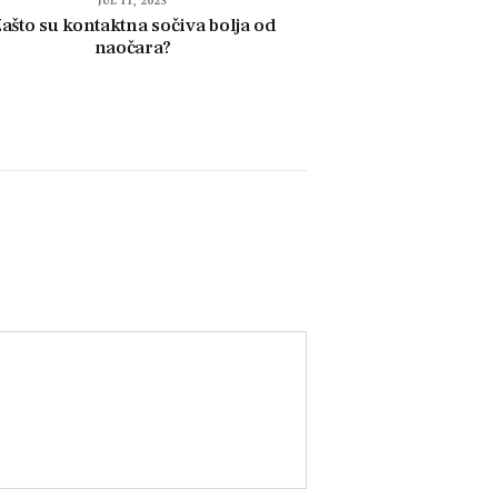
JUL 11, 2023
ašto su kontaktna sočiva bolja od
naočara?