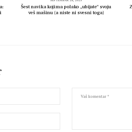
SEPTEMBAR 28, 2025
a:
Šest navika kojima polako „ubijate“ svoju
Z
i
veš mašinu (a niste ni svesni toga)
r