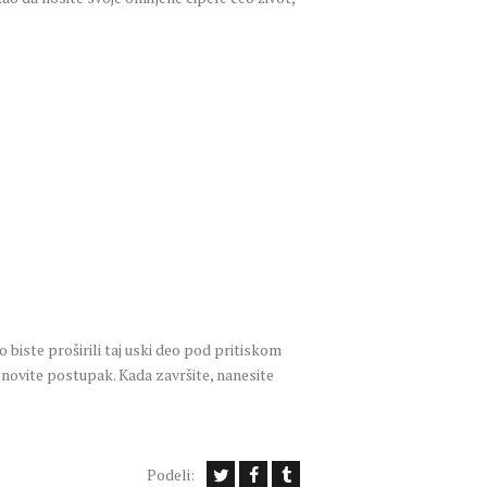
 biste proširili taj uski deo pod pritiskom
ponovite postupak. Kada završite, nanesite
Podeli: