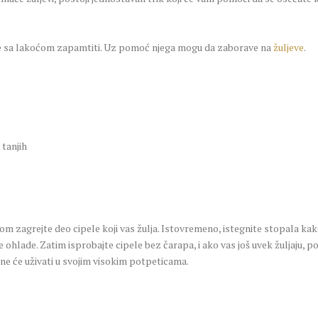
 će sa lakoćom zapamtiti. Uz pomoć njega mogu da zaborave na
žuljeve
.
 tanjih
nom zagrejte deo cipele koji vas žulja. Istovremeno, istegnite stopala kako
 ohlade. Zatim isprobajte cipele bez čarapa, i ako vas još uvek žuljaju, 
ene će uživati u svojim visokim potpeticama.