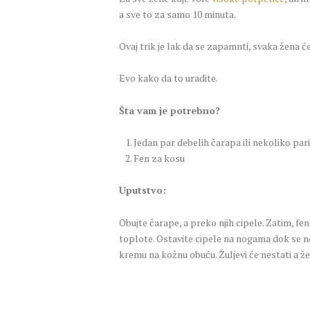
a sve to za samo 10 minuta.
Ovaj trik je lak da se zapamnti, svaka žena
Evo kako da to uradite.
Šta vam je potrebno?
Jedan par debelih čarapa ili nekoliko pari
Fen za kosu
Uputstvo:
Obujte čarape, a preko njih cipele. Zatim, fe
toplote. Ostavite cipele na nogama dok se ne
kremu na kožnu obuću. Žuljevi će nestati a ž