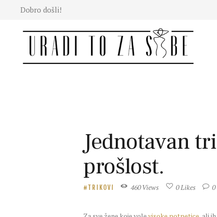
Dobro došli!
Moda
Lepota
Mama i
deca
Lifestyle
Zdravlje
Kuhinja
Magazin
Jednotavan tri
prošlost.
460
Views
0
Likes
0
TRIKOVI
Za sve žene koje vole
visoke potpetice
, ali 