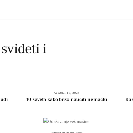
 svideti i
AVGUST 10, 2023
rudi
10 saveta kako brzo naučiti nemački
Kak