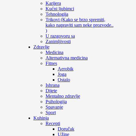
Karijera
Kućni ljubimci
Tehnologija
Trikovi (Kako se brzo spremiti,
kako napraviti sam neke prozvode..
)
U razgovoru sa
Zanimljivosti
Zdravlje
Medicina
Alternativna medicina
Fitnes
Aerobik
Joga
Ostalo
Ishrana
Dijete
Mentalno zdravlje
Psihologija
Spavanje
Sport
Kuhinja
Recepti
Doručak
Užine