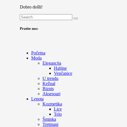
Dobro došli!
Pratite nas:
Početna
Moda
Elegancija
Haljine
Venčanice
U trendu
Kežual
Biznis
Aksesoari
Lepota
Kozmetika
Lice
Telo
Šminka
Tretmani