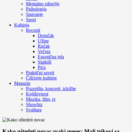
Mentalno zdravlje
Psihologija
Spavanje
Sport
Kuhinja
Recepti
Doručak
Užine
Ručak
Večera
Egzotična jela
Slatkiši
Pića
Praktični saveti
Čišćenje kuhinje
Magazin
Pozorišta, koncerti, izložbe
Književnost
Muzika, film, tv
Showbiz
Svaštara
Kako uštedeti novac svaki mesec: Mali trikovi sa