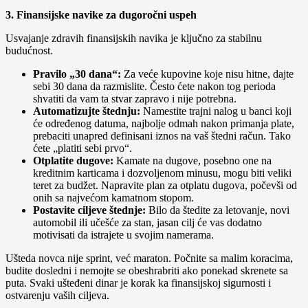
3. Finansijske navike za dugoročni uspeh
Usvajanje zdravih finansijskih navika je ključno za stabilnu
budućnost.
Pravilo „30 dana“:
Za veće kupovine koje nisu hitne, dajte
sebi 30 dana da razmislite. Često ćete nakon tog perioda
shvatiti da vam ta stvar zapravo i nije potrebna.
Automatizujte štednju:
Namestite trajni nalog u banci koji
će određenog datuma, najbolje odmah nakon primanja plate,
prebaciti unapred definisani iznos na vaš štedni račun. Tako
ćete „platiti sebi prvo“.
Otplatite dugove:
Kamate na dugove, posebno one na
kreditnim karticama i dozvoljenom minusu, mogu biti veliki
teret za budžet. Napravite plan za otplatu dugova, počevši od
onih sa najvećom kamatnom stopom.
Postavite ciljeve štednje:
Bilo da štedite za letovanje, novi
automobil ili učešće za stan, jasan cilj će vas dodatno
motivisati da istrajete u svojim namerama.
Ušteda novca nije sprint, već maraton. Počnite sa malim koracima,
budite dosledni i nemojte se obeshrabriti ako ponekad skrenete sa
puta. Svaki ušteđeni dinar je korak ka finansijskoj sigurnosti i
ostvarenju vaših ciljeva.