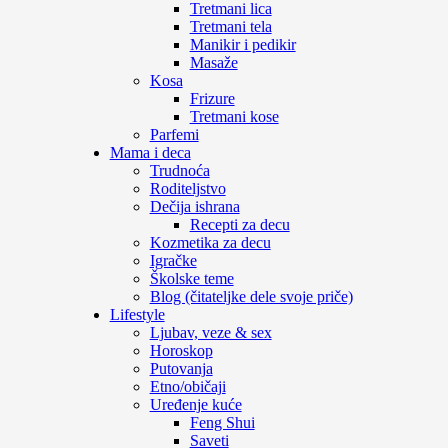
Tretmani lica
Tretmani tela
Manikir i pedikir
Masaže
Kosa
Frizure
Tretmani kose
Parfemi
Mama i deca
Trudnoća
Roditeljstvo
Dečija ishrana
Recepti za decu
Kozmetika za decu
Igračke
Školske teme
Blog (čitateljke dele svoje priče)
Lifestyle
Ljubav, veze & sex
Horoskop
Putovanja
Etno/običaji
Uređenje kuće
Feng Shui
Saveti