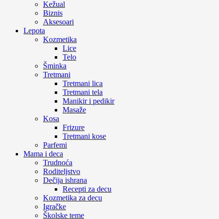
Kežual
Biznis
Aksesoari
Lepota
Kozmetika
Lice
Telo
Šminka
Tretmani
Tretmani lica
Tretmani tela
Manikir i pedikir
Masaže
Kosa
Frizure
Tretmani kose
Parfemi
Mama i deca
Trudnoća
Roditeljstvo
Dečija ishrana
Recepti za decu
Kozmetika za decu
Igračke
Školske teme