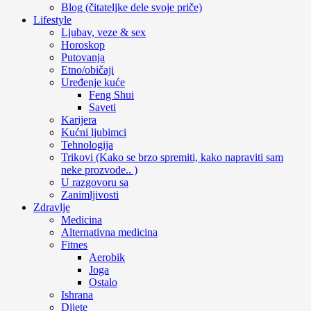
Blog (čitateljke dele svoje priče)
Lifestyle
Ljubav, veze & sex
Horoskop
Putovanja
Etno/običaji
Uređenje kuće
Feng Shui
Saveti
Karijera
Kućni ljubimci
Tehnologija
Trikovi (Kako se brzo spremiti, kako napraviti sam
neke prozvode.. )
U razgovoru sa
Zanimljivosti
Zdravlje
Medicina
Alternativna medicina
Fitnes
Aerobik
Joga
Ostalo
Ishrana
Dijete