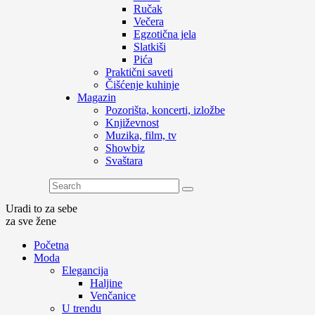
Ručak
Večera
Egzotična jela
Slatkiši
Pića
Praktični saveti
Čišćenje kuhinje
Magazin
Pozorišta, koncerti, izložbe
Književnost
Muzika, film, tv
Showbiz
Svaštara
Uradi to za sebe
za sve žene
Početna
Moda
Elegancija
Haljine
Venčanice
U trendu