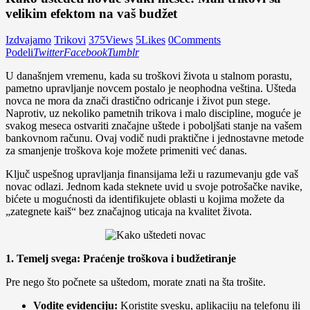
velikim efektom na vaš budžet
Izdvajamo
Trikovi
375
Views
5
Likes
0
Comments
Podeli
Twitter
Facebook
Tumblr
U današnjem vremenu, kada su troškovi života u stalnom porastu,
pametno upravljanje novcem postalo je neophodna veština. Ušteda
novca ne mora da znači drastično odricanje i život pun stege.
Naprotiv, uz nekoliko pametnih trikova i malo discipline, moguće je
svakog meseca ostvariti značajne uštede i poboljšati stanje na vašem
bankovnom računu. Ovaj vodič nudi praktične i jednostavne metode
za smanjenje troškova koje možete primeniti već danas.
Ključ uspešnog upravljanja finansijama leži u razumevanju gde vaš
novac odlazi. Jednom kada steknete uvid u svoje potrošačke navike,
bićete u mogućnosti da identifikujete oblasti u kojima možete da
„zategnete kaiš“ bez značajnog uticaja na kvalitet života.
1. Temelj svega: Praćenje troškova i budžetiranje
Pre nego što počnete sa uštedom, morate znati na šta trošite.
Vodite evidenciju:
Koristite svesku, aplikaciju na telefonu ili