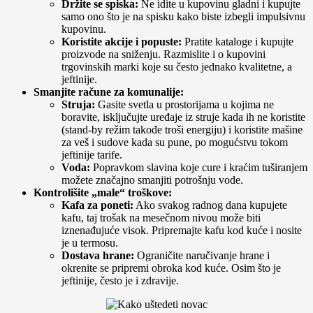
Držite se spiska:
Ne idite u kupovinu gladni i kupujte
samo ono što je na spisku kako biste izbegli impulsivnu
kupovinu.
Koristite akcije i popuste:
Pratite kataloge i kupujte
proizvode na sniženju. Razmislite i o kupovini
trgovinskih marki koje su često jednako kvalitetne, a
jeftinije.
Smanjite račune za komunalije:
Struja:
Gasite svetla u prostorijama u kojima ne
boravite, isključujte uređaje iz struje kada ih ne koristite
(stand-by režim takođe troši energiju) i koristite mašine
za veš i sudove kada su pune, po mogućstvu tokom
jeftinije tarife.
Voda:
Popravkom slavina koje cure i kraćim tuširanjem
možete značajno smanjiti potrošnju vode.
Kontrolišite „male“ troškove:
Kafa za poneti:
Ako svakog radnog dana kupujete
kafu, taj trošak na mesečnom nivou može biti
iznenađujuće visok. Pripremajte kafu kod kuće i nosite
je u termosu.
Dostava hrane:
Ograničite naručivanje hrane i
okrenite se pripremi obroka kod kuće. Osim što je
jeftinije, često je i zdravije.