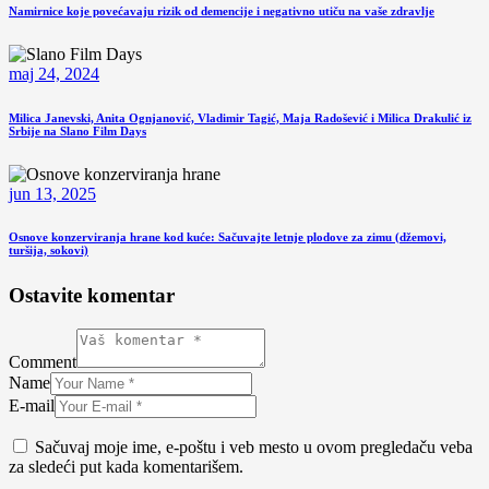
Namirnice koje povećavaju rizik od demencije i negativno utiču na vaše zdravlje
maj 24, 2024
Milica Janevski, Anita Ognjanović, Vladimir Tagić, Maja Radošević i Milica Drakulić iz
Srbije na Slano Film Days
jun 13, 2025
Osnove konzerviranja hrane kod kuće: Sačuvajte letnje plodove za zimu (džemovi,
turšija, sokovi)
Ostavite komentar
Comment
Name
E-mail
Sačuvaj moje ime, e-poštu i veb mesto u ovom pregledaču veba
za sledeći put kada komentarišem.