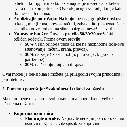
tabelu u kompjuteru kako biste najmanje mesec dana beležili
svaki dinar koji potrošite. Ovo uključuje sve, od jutarnje kafe
do mesečnih računa.
Analizirajte potrošnju:
Na kraju meseca, grupišite troškove
u kategorije (hrana, prevoz, računi, zabava, itd.). Iznenadićete
se koliko novca odlazi na sitne, naizgled nevažne stvari.
Napravite budžet:
Čuveno
pravilo 50/30/20
može biti
odličan početak. Prema ovom pravilu:
50%
vaših prihoda treba da ide na neophodne troškove
(stanovanje, računi, hrana, prevoz).
30%
na želje (izlasci, hobiji, putovanja, kupovina
garderobe).
20%
na štednju i otplatu dugova.
Ovaj model je fleksibilan i možete ga prilagoditi svojim prihodima i
prioritetima.
2. Pametna potrošnja: Svakodnevni trikovi za uštedu
Male promene u svakodnevnim navikama mogu doneti velike
uštede na duži rok.
Kupovina namirnica:
Planirajte obroke:
Napravite nedeljni plan obroka i na
osnovu njega sastavite spisak za kupovinu.