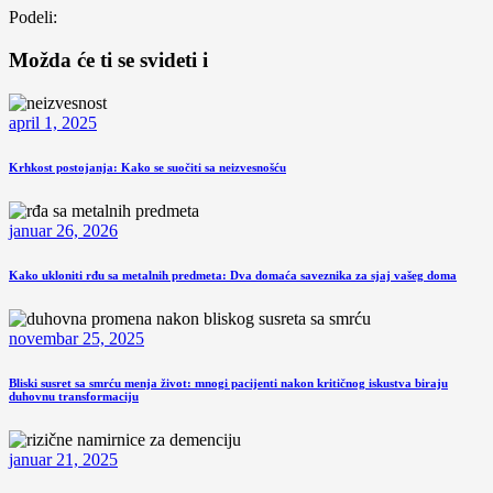
Podeli:
Možda će ti se svideti i
april 1, 2025
Krhkost postojanja: Kako se suočiti sa neizvesnošću
januar 26, 2026
Kako ukloniti rđu sa metalnih predmeta: Dva domaća saveznika za sjaj vašeg doma
novembar 25, 2025
Bliski susret sa smrću menja život: mnogi pacijenti nakon kritičnog iskustva biraju
duhovnu transformaciju
januar 21, 2025