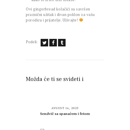
Ovi gingerbread kolačići su savršen
praznični užitak i divan poklon za vašu
porodicu i prijatelje. Uživajte!
Podeli:
Možda će ti se svideti i
AVGUST 16, 2023
Sendvič sa spanaćem i fetom