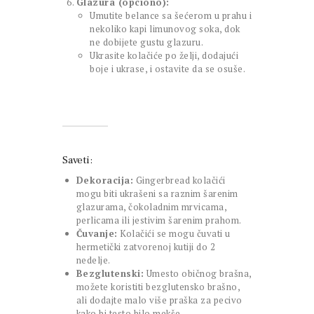
Glazura (opciono):
Umutite belance sa šećerom u prahu i
nekoliko kapi limunovog soka, dok
ne dobijete gustu glazuru.
Ukrasite kolačiće po želji, dodajući
boje i ukrase, i ostavite da se osuše.
Saveti:
Dekoracija:
Gingerbread kolačići
mogu biti ukrašeni sa raznim šarenim
glazurama, čokoladnim mrvicama,
perlicama ili jestivim šarenim prahom.
Čuvanje:
Kolačići se mogu čuvati u
hermetički zatvorenoj kutiji do 2
nedelje.
Bezglutenski:
Umesto običnog brašna,
možete koristiti bezglutensko brašno,
ali dodajte malo više praška za pecivo
kako bi testo bilo mekše.