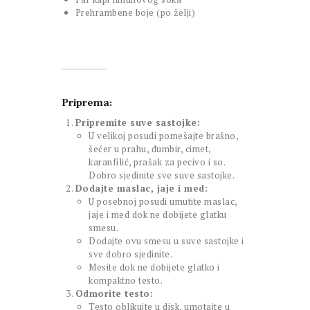
Prehrambene boje (po želji)
Priprema:
Pripremite suve sastojke:
U velikoj posudi pomešajte brašno,
šećer u prahu, đumbir, cimet,
karanfilić, prašak za pecivo i so.
Dobro sjedinite sve suve sastojke.
Dodajte maslac, jaje i med:
U posebnoj posudi umutite maslac,
jaje i med dok ne dobijete glatku
smesu.
Dodajte ovu smesu u suve sastojke i
sve dobro sjedinite.
Mesite dok ne dobijete glatko i
kompaktno testo.
Odmorite testo:
Testo oblikujte u disk, umotajte u