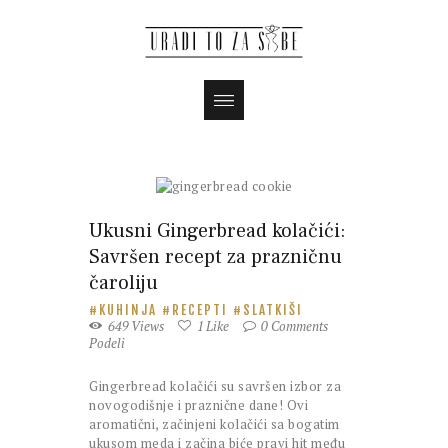
Ukusni Gingerbread kolačići:
Savršen recept za prazničnu
čaroliju
KUHINJA
RECEPTI
SLATKIŠI
649
Views
1
Like
0
Comments
Podeli
Gingerbread kolačići su savršen izbor za
novogodišnje i praznične dane! Ovi
aromatični, začinjeni kolačići sa bogatim
ukusom meda i začina biće pravi hit među