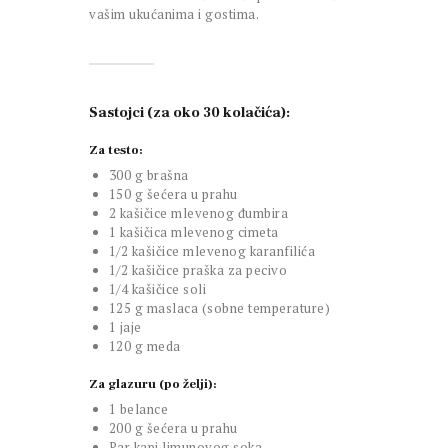
vašim ukućanima i gostima.
Sastojci (za oko 30 kolačića):
Za testo:
300 g brašna
150 g šećera u prahu
2 kašičice mlevenog đumbira
1 kašičica mlevenog cimeta
1/2 kašičice mlevenog karanfilića
1/2 kašičice praška za pecivo
1/4 kašičice soli
125 g maslaca (sobne temperature)
1 jaje
120 g meda
Za glazuru (po želji):
1 belance
200 g šećera u prahu
Par kapi limunovog soka