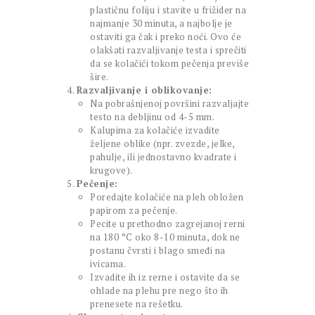
plastičnu foliju i stavite u frižider na
najmanje 30 minuta, a najbolje je
ostaviti ga čak i preko noći. Ovo će
olakšati razvaljivanje testa i sprečiti
da se kolačići tokom pečenja previše
šire.
Razvaljivanje i oblikovanje:
Na pobrašnjenoj površini razvaljajte
testo na debljinu od 4-5 mm.
Kalupima za kolačiće izvadite
željene oblike (npr. zvezde, jelke,
pahulje, ili jednostavno kvadrate i
krugove).
Pečenje:
Poredajte kolačiće na pleh obložen
papirom za pečenje.
Pecite u prethodno zagrejanoj rerni
na 180 °C oko 8-10 minuta, dok ne
postanu čvrsti i blago smeđi na
ivicama.
Izvadite ih iz rerne i ostavite da se
ohlade na plehu pre nego što ih
prenesete na rešetku.