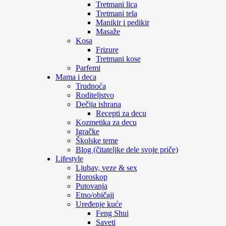
Tretmani lica
Tretmani tela
Manikir i pedikir
Masaže
Kosa
Frizure
Tretmani kose
Parfemi
Mama i deca
Trudnoća
Roditeljstvo
Dečija ishrana
Recepti za decu
Kozmetika za decu
Igračke
Školske teme
Blog (čitateljke dele svoje priče)
Lifestyle
Ljubav, veze & sex
Horoskop
Putovanja
Etno/običaji
Uređenje kuće
Feng Shui
Saveti