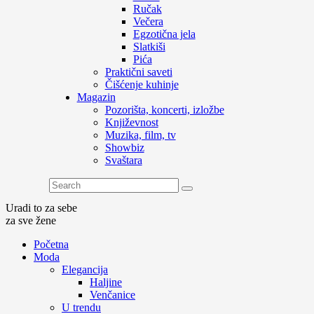
Ručak
Večera
Egzotična jela
Slatkiši
Pića
Praktični saveti
Čišćenje kuhinje
Magazin
Pozorišta, koncerti, izložbe
Književnost
Muzika, film, tv
Showbiz
Svaštara
Uradi to za sebe
za sve žene
Početna
Moda
Elegancija
Haljine
Venčanice
U trendu