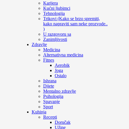
Karijera
Kućni ljubimci
Tehnologija
Trikovi (Kako se brzo spremiti,
kako napraviti sam neke prozvode..
)
U razgovoru sa
Zanimljivosti
Zdravlje
Medicina
Alternativna medicina
Fitnes
Aerobik
Joga
Ostalo
Ishrana
Dijete
Mentalno zdravlje
Psihologija
Spavanje
Sport
Kuhinja
Recepti
Doručak
Užine