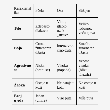
Karakterist
Pčela
Osa
Stršljen
ika
Vitko,
Veliko,
Zdepasto,
glatko,
Telo
robusno,
dlakavo
uzak
veća glava
„struk“
Crno-
Smeđe-
Intenzivno
Boja
žuta/naran
žuta/naran
crno-žuta
džasta
džasta
Veoma
Agresivno
Niska
Visoka
visoka
st
(brani se)
(napada)
(blizu
gnezda)
Ostaje u
Ne ostaje u
Ne ostaje u
Žaoka
koži
koži
koži
Broj
Jedan
Više puta
Više puta
ujeda
(umire)