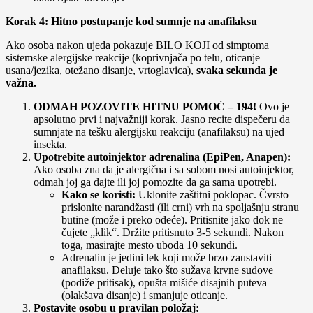
Korak 4: Hitno postupanje kod sumnje na anafilaksu
Ako osoba nakon ujeda pokazuje BILO KOJI od simptoma
sistemske alergijske reakcije (koprivnjača po telu, oticanje
usana/jezika, otežano disanje, vrtoglavica),
svaka sekunda je
važna.
ODMAH POZOVITE HITNU POMOĆ – 194!
Ovo je
apsolutno prvi i najvažniji korak. Jasno recite dispečeru da
sumnjate na tešku alergijsku reakciju (anafilaksu) na ujed
insekta.
Upotrebite autoinjektor adrenalina (EpiPen, Anapen):
Ako osoba zna da je alergična i sa sobom nosi autoinjektor,
odmah joj ga dajte ili joj pomozite da ga sama upotrebi.
Kako se koristi:
Uklonite zaštitni poklopac. Čvrsto
prislonite narandžasti (ili crni) vrh na spoljašnju stranu
butine (može i preko odeće). Pritisnite jako dok ne
čujete „klik“. Držite pritisnuto 3-5 sekundi. Nakon
toga, masirajte mesto uboda 10 sekundi.
Adrenalin je jedini lek koji može brzo zaustaviti
anafilaksu. Deluje tako što sužava krvne sudove
(podiže pritisak), opušta mišiće disajnih puteva
(olakšava disanje) i smanjuje oticanje.
Postavite osobu u pravilan položaj: