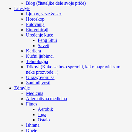
Blog (čitateljke dele svoje priče)
Lifestyle
Ljubav, veze & sex
Horoskop
Putovanja
Etno/običaji
Uređenje kuće
Feng Shui
Saveti
Karijera
Kućni ljubimci
Tehnologija
Trikovi (Kako se brzo spremiti, kako napraviti sam
neke prozvode.. )
U razgovoru sa
Zanimljivosti
Zdravlje
Medicina
Alternativna medicina
Fitnes
Aerobik
Joga
Ostalo
Ishrana
Dijete