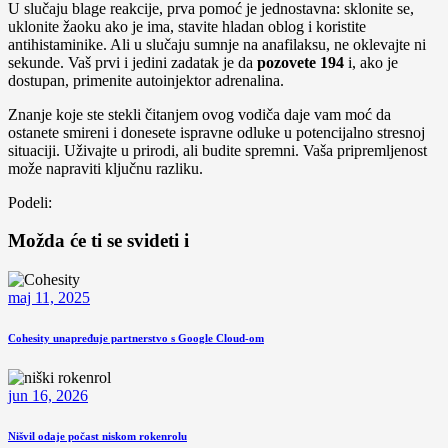
U slučaju blage reakcije, prva pomoć je jednostavna: sklonite se,
uklonite žaoku ako je ima, stavite hladan oblog i koristite
antihistaminike. Ali u slučaju sumnje na anafilaksu, ne oklevajte ni
sekunde. Vaš prvi i jedini zadatak je da
pozovete 194
i, ako je
dostupan, primenite autoinjektor adrenalina.
Znanje koje ste stekli čitanjem ovog vodiča daje vam moć da
ostanete smireni i donesete ispravne odluke u potencijalno stresnoj
situaciji. Uživajte u prirodi, ali budite spremni. Vaša pripremljenost
može napraviti ključnu razliku.
Podeli:
Možda će ti se svideti i
maj 11, 2025
Cohesity unapređuje partnerstvo s Google Cloud-om
jun 16, 2026
Nišvil odaje počast niskom rokenrolu