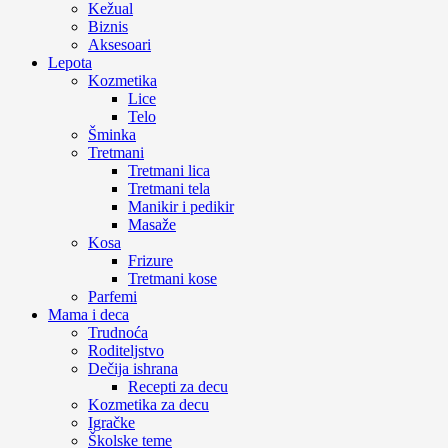
Kežual
Biznis
Aksesoari
Lepota
Kozmetika
Lice
Telo
Šminka
Tretmani
Tretmani lica
Tretmani tela
Manikir i pedikir
Masaže
Kosa
Frizure
Tretmani kose
Parfemi
Mama i deca
Trudnoća
Roditeljstvo
Dečija ishrana
Recepti za decu
Kozmetika za decu
Igračke
Školske teme