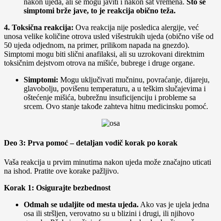
nakon ujeda, ali se mogu javiti i nakon sat vremena.
Što se
simptomi brže jave, to je reakcija obično teža.
4. Toksična reakcija:
Ova reakcija nije posledica alergije, već
unosa velike količine otrova usled višestrukih ujeda (obično više od
50 ujeda odjednom, na primer, prilikom napada na gnezdo).
Simptomi mogu biti slični anafilaksi, ali su uzrokovani direktnim
toksičnim dejstvom otrova na mišiće, bubrege i druge organe.
Simptomi:
Mogu uključivati mučninu, povraćanje, dijareju,
glavobolju, povišenu temperaturu, a u teškim slučajevima i
oštećenje mišića, bubrežnu insuficijenciju i probleme sa
srcem. Ovo stanje takođe zahteva hitnu medicinsku pomoć.
Deo 3: Prva pomoć – detaljan vodič korak po korak
Vaša reakcija u prvim minutima nakon ujeda može značajno uticati
na ishod. Pratite ove korake pažljivo.
Korak 1: Osigurajte bezbednost
Odmah se udaljite od mesta ujeda.
Ako vas je ujela jedna
osa ili stršljen, verovatno su u blizini i drugi, ili njihovo