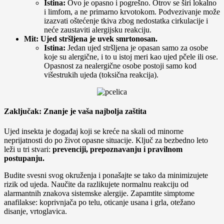
Istina:
Ovo je opasno i pogrešno. Otrov se širi lokalno
i limfom, a ne primarno krvotokom. Podvezivanje može
izazvati oštećenje tkiva zbog nedostatka cirkulacije i
neće zaustaviti alergijsku reakciju.
Mit: Ujed stršljena je uvek smrtonosan.
Istina:
Jedan ujed stršljena je opasan samo za osobe
koje su alergične, i to u istoj meri kao ujed pčele ili ose.
Opasnost za nealergične osobe postoji samo kod
višestrukih ujeda (toksična reakcija).
Zaključak: Znanje je vaša najbolja zaštita
Ujed insekta je događaj koji se kreće na skali od minorne
neprijatnosti do po život opasne situacije. Ključ za bezbedno leto
leži u tri stvari:
prevenciji, prepoznavanju i pravilnom
postupanju.
Budite svesni svog okruženja i ponašajte se tako da minimizujete
rizik od ujeda. Naučite da razlikujete normalnu reakciju od
alarmantnih znakova sistemske alergije. Zapamtite simptome
anafilakse: koprivnjača po telu, oticanje usana i grla, otežano
disanje, vrtoglavica.