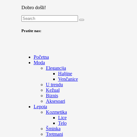
Dobro došli!
Pratite nas:
Početna
Moda
Elegancija
Haljine
Venčanice
U trendu
Kežual
Biznis
Aksesoari
Lepota
Kozmetika
Lice
Telo
Šminka
Tretmani