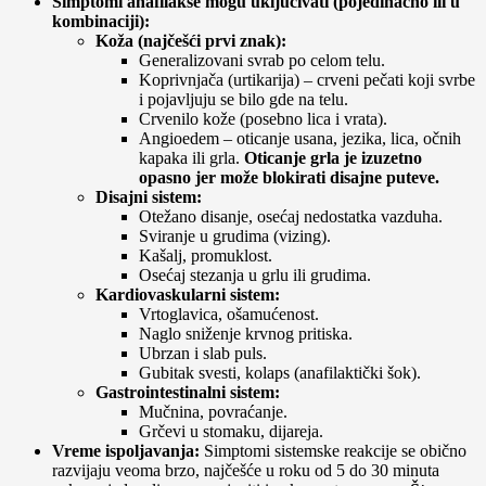
Simptomi anafilakse mogu uključivati (pojedinačno ili u
kombinaciji):
Koža (najčešći prvi znak):
Generalizovani svrab po celom telu.
Koprivnjača (urtikarija) – crveni pečati koji svrbe
i pojavljuju se bilo gde na telu.
Crvenilo kože (posebno lica i vrata).
Angioedem – oticanje usana, jezika, lica, očnih
kapaka ili grla.
Oticanje grla je izuzetno
opasno jer može blokirati disajne puteve.
Disajni sistem:
Otežano disanje, osećaj nedostatka vazduha.
Sviranje u grudima (vizing).
Kašalj, promuklost.
Osećaj stezanja u grlu ili grudima.
Kardiovaskularni sistem:
Vrtoglavica, ošamućenost.
Naglo sniženje krvnog pritiska.
Ubrzan i slab puls.
Gubitak svesti, kolaps (anafilaktički šok).
Gastrointestinalni sistem:
Mučnina, povraćanje.
Grčevi u stomaku, dijareja.
Vreme ispoljavanja:
Simptomi sistemske reakcije se obično
razvijaju veoma brzo, najčešće u roku od 5 do 30 minuta