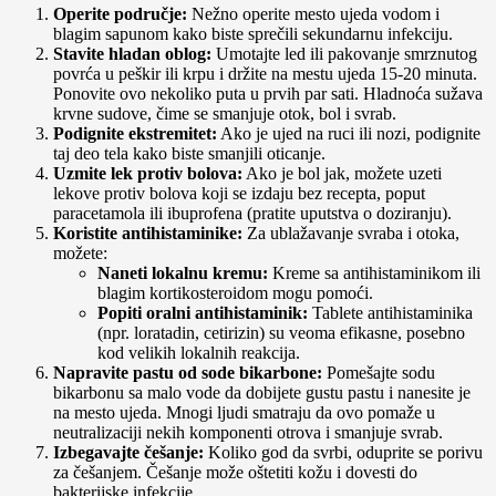
Operite područje:
Nežno operite mesto ujeda vodom i
blagim sapunom kako biste sprečili sekundarnu infekciju.
Stavite hladan oblog:
Umotajte led ili pakovanje smrznutog
povrća u peškir ili krpu i držite na mestu ujeda 15-20 minuta.
Ponovite ovo nekoliko puta u prvih par sati. Hladnoća sužava
krvne sudove, čime se smanjuje otok, bol i svrab.
Podignite ekstremitet:
Ako je ujed na ruci ili nozi, podignite
taj deo tela kako biste smanjili oticanje.
Uzmite lek protiv bolova:
Ako je bol jak, možete uzeti
lekove protiv bolova koji se izdaju bez recepta, poput
paracetamola ili ibuprofena (pratite uputstva o doziranju).
Koristite antihistaminike:
Za ublažavanje svraba i otoka,
možete:
Naneti lokalnu kremu:
Kreme sa antihistaminikom ili
blagim kortikosteroidom mogu pomoći.
Popiti oralni antihistaminik:
Tablete antihistaminika
(npr. loratadin, cetirizin) su veoma efikasne, posebno
kod velikih lokalnih reakcija.
Napravite pastu od sode bikarbone:
Pomešajte sodu
bikarbonu sa malo vode da dobijete gustu pastu i nanesite je
na mesto ujeda. Mnogi ljudi smatraju da ovo pomaže u
neutralizaciji nekih komponenti otrova i smanjuje svrab.
Izbegavajte češanje:
Koliko god da svrbi, oduprite se porivu
za češanjem. Češanje može oštetiti kožu i dovesti do
bakterijske infekcije.