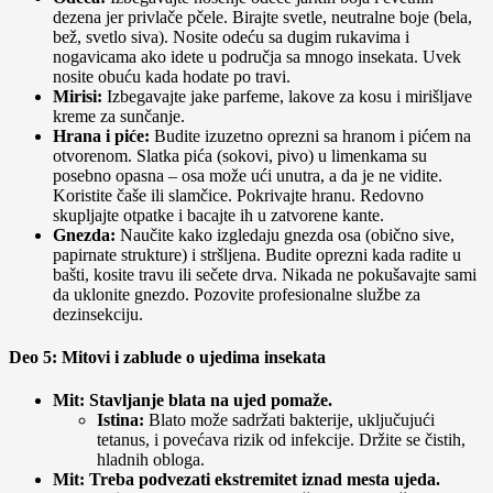
dezena jer privlače pčele. Birajte svetle, neutralne boje (bela,
bež, svetlo siva). Nosite odeću sa dugim rukavima i
nogavicama ako idete u područja sa mnogo insekata. Uvek
nosite obuću kada hodate po travi.
Mirisi:
Izbegavajte jake parfeme, lakove za kosu i mirišljave
kreme za sunčanje.
Hrana i piće:
Budite izuzetno oprezni sa hranom i pićem na
otvorenom. Slatka pića (sokovi, pivo) u limenkama su
posebno opasna – osa može ući unutra, a da je ne vidite.
Koristite čaše ili slamčice. Pokrivajte hranu. Redovno
skupljajte otpatke i bacajte ih u zatvorene kante.
Gnezda:
Naučite kako izgledaju gnezda osa (obično sive,
papirnate strukture) i stršljena. Budite oprezni kada radite u
bašti, kosite travu ili sečete drva. Nikada ne pokušavajte sami
da uklonite gnezdo. Pozovite profesionalne službe za
dezinsekciju.
Deo 5: Mitovi i zablude o ujedima insekata
Mit: Stavljanje blata na ujed pomaže.
Istina:
Blato može sadržati bakterije, uključujući
tetanus, i povećava rizik od infekcije. Držite se čistih,
hladnih obloga.
Mit: Treba podvezati ekstremitet iznad mesta ujeda.