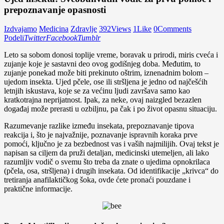
prepoznavanje opasnosti
Izdvajamo
Medicina
Zdravlje
392
Views
1
Like
0
Comments
Podeli
Twitter
Facebook
Tumblr
Leto sa sobom donosi toplije vreme, boravak u prirodi, miris cveća i
zujanje koje je sastavni deo ovog godišnjeg doba. Međutim, to
zujanje ponekad može biti prekinuto oštrim, iznenadnim bolom –
ujedom insekta. Ujed pčele, ose ili stršljena je jedno od najčešćih
letnjih iskustava, koje se za većinu ljudi završava samo kao
kratkotrajna neprijatnost. Ipak, za neke, ovaj naizgled bezazlen
događaj može prerasti u ozbiljnu, pa čak i po život opasnu situaciju.
Razumevanje razlike između insekata, prepoznavanje tipova
reakcija i, što je najvažnije, poznavanje ispravnih koraka prve
pomoći, ključno je za bezbednost vas i vaših najmilijih. Ovaj tekst je
napisan sa ciljem da pruži detaljan, medicinski utemeljen, ali lako
razumljiv vodič o svemu što treba da znate o ujedima opnokrilaca
(pčela, osa, stršljena) i drugih insekata. Od identifikacije „krivca“ do
tretiranja anafilaktičkog šoka, ovde ćete pronaći pouzdane i
praktične informacije.