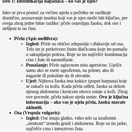
Deo 1: Identifikacija napadača – ko vas je ujeo?
Iako se prva pomoć za većinu ujeda u početku ne razlikuje
drastično, poznavanje insekta koji vas je ujeo može biti ključno, pre
svega zbog jedne bitne razlike: pčele ostavljaju žaoku, dok ose i
stršljeni to ne čine.
Pčela (Apis mellifera):
Izgled:
Pčele su obično zdepastije i dlakavije od osa.
Telo im je prekriveno finim dlačicama koje im pomažu
u sakupljanju polena. Boje su im najčešće kombinacija
crne i žute ili narandžaste.
Ponašanje:
Pčele uglavnom nisu agresivne. Uješće
samo ako se osete ugroženim, na primer, ako ih
nagazite ili pokušate da ih uhvatite.
Ujed:
Njihova žaoka ima kukice (poput harpuna) koje
se zakače za kožu. Kada pčela odleti, žaoka sa delom
njenog abdomena i kesicom otrova ostaje u koži. Zbog
ove povrede, pčela nakon ujeda umire.
Ovo je ključna
informacija – ako vas je ujela pčela, žaoku morate
ukloniti.
Osa (Vespula vulgaris):
Izgled:
Ose imaju glatko, vitko telo sa izraženim
„strukom“ između grudi i abdomena. Boje su im jarke,
najčešće crna i intenzivno žuta.