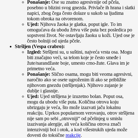
Ponašanje:
Ose su znatno agresivnije od pčela,
posebno u blizini svog gnezda. Privlače ih hrana i slatki
napici, zbog čega često dolaze u sukob sa ljudima
tokom obroka na otvorenom.
Ujed:
Njihova žaoka je glatka, poput igle. To im
omogućava da ubodu žrtvu više puta bez posledica po
sopstveni život. Ne ostavljaju žaoku u koži. Ujed ose je
često bolniji od ujeda pčele.
Stršljen (Vespa crabro):
Izgled:
Stršljeni su, u suštini, najveća vrsta osa. Mogu
biti značajno veći, sa telom koje je često smeđe i
žute/narandžaste boje, umesto crno-žute. Glava im je
primetno veća.
Ponašanje:
Slično osama, mogu biti veoma agresivni,
naročito ako se osete ugroženim ili ako se približite
njihovom gnezdu (stršljenjak). Njihovo zujanje je
dublje i glasnije.
Ujed:
Ujed stršljena je izuzetno bolan. Poput osa,
mogu da ubodu više puta. Količina otrova koju
ubrizgaju je veća, što može izazvati jaču lokalnu
reakciju. Uprkos popularnom verovanju, otrov stršljena
nije sam po sebi „otrovniji“ od pčelinjeg u smislu
izazivanja alergije, ali veća količina otrova znači
intenzivniji bol i otok, a kod višestrukih ujeda može
dovesti do toksične
reakcije
.