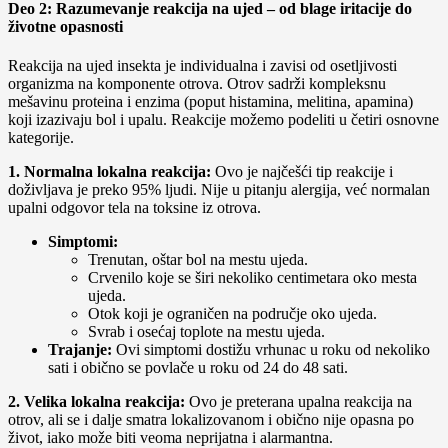
Deo 2: Razumevanje reakcija na ujed – od blage iritacije do
životne opasnosti
Reakcija na ujed insekta je individualna i zavisi od osetljivosti
organizma na komponente otrova. Otrov sadrži kompleksnu
mešavinu proteina i enzima (poput histamina, melitina, apamina)
koji izazivaju bol i upalu. Reakcije možemo podeliti u četiri osnovne
kategorije.
1. Normalna lokalna reakcija:
Ovo je najčešći tip reakcije i
doživljava je preko 95% ljudi. Nije u pitanju alergija, već normalan
upalni odgovor tela na toksine iz otrova.
Simptomi:
Trenutan, oštar bol na mestu ujeda.
Crvenilo koje se širi nekoliko centimetara oko mesta
ujeda.
Otok koji je ograničen na područje oko ujeda.
Svrab i osećaj toplote na mestu ujeda.
Trajanje:
Ovi simptomi dostižu vrhunac u roku od nekoliko
sati i obično se povlače u roku od 24 do 48 sati.
2. Velika lokalna reakcija:
Ovo je preterana upalna reakcija na
otrov, ali se i dalje smatra lokalizovanom i obično nije opasna po
život, iako može biti veoma neprijatna i alarmantna.