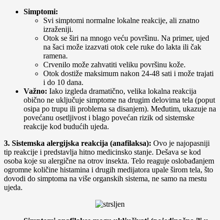
Simptomi:
Svi simptomi normalne lokalne reakcije, ali znatno
izraženiji.
Otok se širi na mnogo veću površinu. Na primer, ujed
na šaci može izazvati otok cele ruke do lakta ili čak
ramena.
Crvenilo može zahvatiti veliku površinu kože.
Otok dostiže maksimum nakon 24-48 sati i može trajati
i do 10 dana.
Važno:
Iako izgleda dramatično, velika lokalna reakcija
obično ne uključuje simptome na drugim delovima tela (poput
osipa po trupu ili problema sa disanjem). Međutim, ukazuje na
povećanu osetljivost i blago povećan rizik od sistemske
reakcije kod budućih ujeda.
3. Sistemska alergijska reakcija (anafilaksa):
Ovo je najopasniji
tip reakcije i predstavlja hitno medicinsko stanje. Dešava se kod
osoba koje su alergične na otrov insekta. Telo reaguje oslobađanjem
ogromne količine histamina i drugih medijatora upale širom tela, što
dovodi do simptoma na više organskih sistema, ne samo na mestu
ujeda.