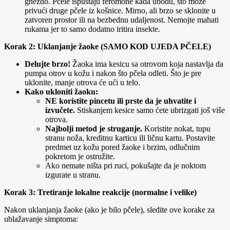
gnezdo. Pčele ispuštaju feromone kada ubodu, što može
privući druge pčele iz košnice. Mirno, ali brzo se sklonite u
zatvoren prostor ili na bezbednu udaljenost. Nemojte mahati
rukama jer to samo dodatno iritira insekte.
Korak 2: Uklanjanje žaoke (SAMO KOD UJEDA PČELE)
Delujte brzo!
Žaoka ima kesicu sa otrovom koja nastavlja da
pumpa otrov u kožu i nakon što pčela odleti. Što je pre
uklonite, manje otrova će ući u telo.
Kako ukloniti žaoku:
NE koristite pincetu ili prste da je uhvatite i
izvučete.
Stiskanjem kesice samo ćete ubrizgati još više
otrova.
Najbolji metod je struganje.
Koristite nokat, tupu
stranu noža, kreditnu karticu ili ličnu kartu. Postavite
predmet uz kožu pored žaoke i brzim, odlučnim
pokretom je ostružite.
Ako nemate ništa pri ruci, pokušajte da je noktom
izgurate u stranu.
Korak 3: Tretiranje lokalne reakcije (normalne i velike)
Nakon uklanjanja žaoke (ako je bilo pčele), sledite ove korake za
ublažavanje simptoma: