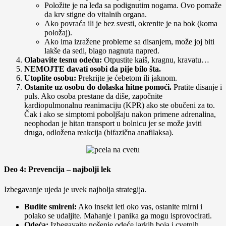
Položite je na leđa sa podignutim nogama. Ovo pomaže
da krv stigne do vitalnih organa.
Ako povraća ili je bez svesti, okrenite je na bok (koma
položaj).
Ako ima izražene probleme sa disanjem, može joj biti
lakše da sedi, blago nagnuta napred.
Olabavite tesnu odeću:
Otpustite kaiš, kragnu, kravatu…
NEMOJTE davati osobi da pije bilo šta.
Utoplite osobu:
Prekrijte je ćebetom ili jaknom.
Ostanite uz osobu do dolaska hitne pomoći.
Pratite disanje i
puls. Ako osoba prestane da diše, započnite
kardiopulmonalnu reanimaciju (KPR) ako ste obučeni za to.
Čak i ako se simptomi poboljšaju nakon primene adrenalina,
neophodan je hitan transport u bolnicu jer se može javiti
druga, odložena reakcija (bifazična anafilaksa).
Deo 4: Prevencija – najbolji lek
Izbegavanje ujeda je uvek najbolja strategija.
Budite smireni:
Ako insekt leti oko vas, ostanite mirni i
polako se udaljite. Mahanje i panika ga mogu isprovocirati.
Odeća:
Izbegavajte nošenje odeće jarkih boja i cvetnih