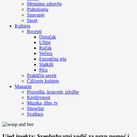
Mentalno zdravlje
Psihologija
Spavanje
Sport
Kuhinja
Recepti
Doručak
Užine
Ručak
Večera
Egzotična jela
Slatkiši
Pića
Praktični saveti
Čišćenje kuhinje
Magazin
Pozorišta, koncerti, izložbe
Književnost
Muzika, film, tv
Showbiz
Svaštara
Ujed insekta: Sveobuhvatni vodič za prvu pomoć i