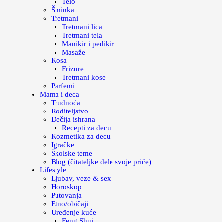
Telo
Šminka
Tretmani
Tretmani lica
Tretmani tela
Manikir i pedikir
Masaže
Kosa
Frizure
Tretmani kose
Parfemi
Mama i deca
Trudnoća
Roditeljstvo
Dečija ishrana
Recepti za decu
Kozmetika za decu
Igračke
Školske teme
Blog (čitateljke dele svoje priče)
Lifestyle
Ljubav, veze & sex
Horoskop
Putovanja
Etno/običaji
Uređenje kuće
Feng Shui