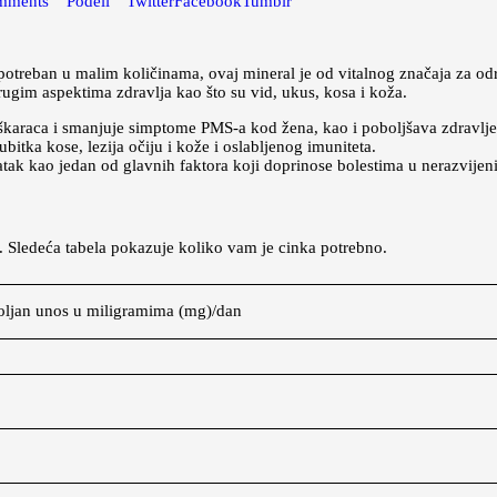
mments
Podeli
Twitter
Facebook
Tumblr
elu potreban u malim količinama, ovaj mineral je od vitalnog značaja za 
gim aspektima zdravlja kao što su vid, ukus, kosa i koža.
škaraca i smanjuje simptome PMS-a kod žena, kao i poboljšava zdravlje
ubitka kose, lezija očiju i kože i oslabljenog imuniteta.
tatak kao jedan od glavnih faktora koji doprinose bolestima u nerazvije
e. Sledeća tabela pokazuje koliko vam je cinka potrebno.
ljan unos u miligramima (mg)/dan