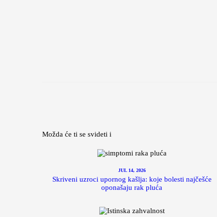
Možda će ti se svideti i
JUL 14, 2026
Skriveni uzroci upornog kašlja: koje bolesti najčešće
oponašaju rak pluća