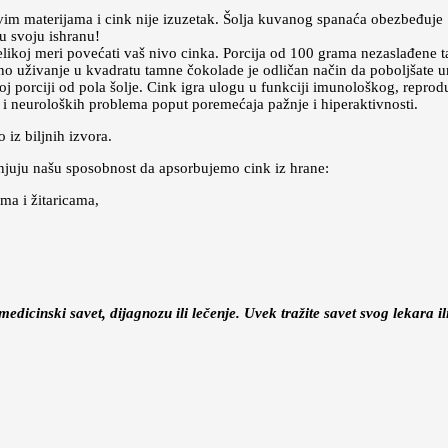
ivim materijama i cink nije izuzetak. Šolja kuvanog spanaća obezbeđuj
u svoju ishranu!
likoj meri povećati vaš nivo cinka. Porcija od 100 grama nezaslađene
 uživanje u kvadratu tamne čokolade je odličan način da poboljšate u
oj porciji od pola šolje. Cink igra ulogu u funkciji imunološkog, repr
e i neuroloških problema poput poremećaja pažnje i hiperaktivnosti.
iz biljnih izvora.
anjuju našu sposobnost da apsorbujemo cink iz hrane:
ma i žitaricama,
dicinski savet, dijagnozu ili lečenje. Uvek tražite savet svog lekara 