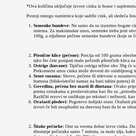
*Ova količina uključuje izvore cinka iz hrane i suplemena
Postoji mnogo namirnica koje sadrže cink, ali sledeća lis
Semenke bundeve:
Ne samo da su izuzetno bogate ci
sistema. Za maksimalan unos, semenke treba jesti sir
100g, a oljuštene pečene semenke bundeve (koje se č
Pšenične klice (pečene)
: Porcija od 100 grama obezbe
tako što ćete posipati malo pečenih pšeničnih klica na 
Ostrige (kuvane)
: Tipična ostriga težine oko 30g će 
Prekomerni unos cinka može dovesti do oslabljenog i
Seme susama:
Sirove, pečene ili mlevene u susamovu 
humusa (bliskoistočni namaz na bazi tahini putera) i
Govedina, pečena bez masti ili dinstana
: Ovako prip
prema oznakama u prodavnicama kao što su „prirodno”
Različiti rezovi se razlikuju po teksturi i nežnosti, kao
Orašasti plodovi:
Pogotovo indijski orasi. Orašasti p
izvori će biti neophodni na dnevnoj bazi da bi se ob
Šitake pečurke:
One su veoma dobar izvor cinka. Da bi
dinstanje pečuraka samo 7 minuta, sa malo ulja, kako b