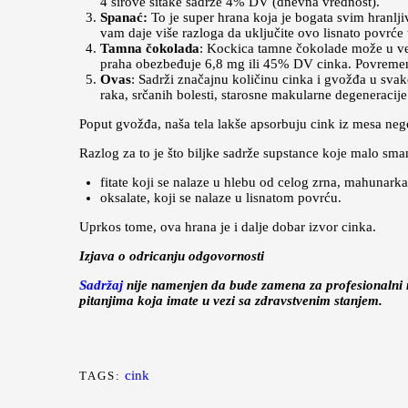
4 sirove šitake sadrže 4% DV (dnevna vrednost).
Spanać:
To je super hrana koja je bogata svim hranlj
vam daje više razloga da uključite ovo lisnato povrće 
Tamna čokolada
: Kockica tamne čokolade može u ve
praha obezbeđuje 6,8 mg ili 45% DV cinka. Povremeno
Ovas
: Sadrži značajnu količinu cinka i gvožđa u svak
raka, srčanih bolesti, starosne makularne degeneracij
Poput gvožđa, naša tela lakše apsorbuju cink iz mesa nego 
Razlog za to je što biljke sadrže supstance koje malo sm
fitate koji se nalaze u hlebu od celog zrna, mahunarka
oksalate, koji se nalaze u lisnatom povrću.
Uprkos tome, ova hrana je i dalje dobar izvor cinka.
Izjava o odricanju odgovornosti
Sadržaj
nije namenjen da bude zamena za profesionalni me
pitanjima koja imate u vezi sa zdravstvenim stanjem.
cink
TAGS: