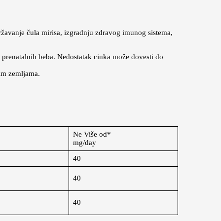
održavanje čula mirisa, izgradnju zdravog imunog sistema,
 prenatalnih beba. Nedostatak cinka može dovesti do
nim zemljama.
Ne Više od*
mg/day
40
40
40