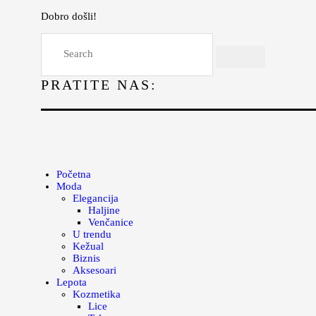
Dobro došli!
Početna
Moda
PRATITE NAS:
Lepota
Mama i deca
Lifestyle
Zdravlje
Početna
Moda
Kuhinja
Elegancija
Haljine
Magazin
Venčanice
U trendu
Kežual
Biznis
Aksesoari
Lepota
Kozmetika
Lice