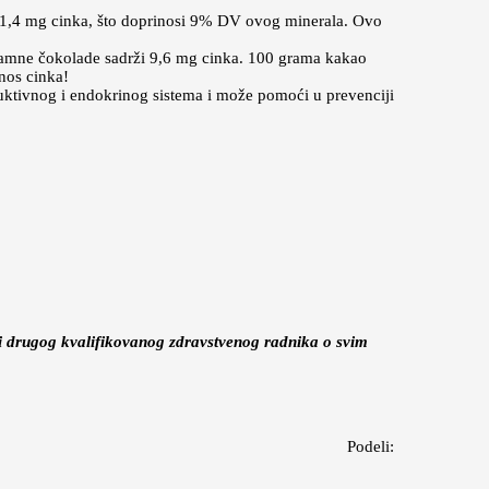
e 1,4 mg cinka, što doprinosi 9% DV ovog minerala. Ovo
 tamne čokolade sadrži 9,6 mg cinka. 100 grama kakao
nos cinka!
oduktivnog i endokrinog sistema i može pomoći u prevenciji
ili drugog kvalifikovanog zdravstvenog radnika o svim
Podeli: