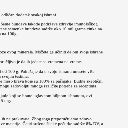
 odličan dodatak svakoj ishrani.
e. Seme bundeve takođe podržava zdravlje imunološkog
juštene semenke bundeve sadrže oko 10 miligrama cinka na
a na 100g.
ze ovog minerala. Možete ga učiniti delom svoje ishrane
oručljivo je da ih jedete sa vremena na vreme.
 od 100 g. Pokušajte da u svoju ishranu unesete više
 svojim testima.
e meso krava koje su 100% sa pašnjaka. Budite skeptični
ogu zadovoljiti mnoge različite potrebe za receptima.
 ljude koji se hrane uglavnom biljnom ishranom, ovi
15 mg.
 da ih ne prekuvate. Zbog toga preporučujemo zdravo
ive materije. Četiri sušene šitake pečurke sadrže 8% DV, a