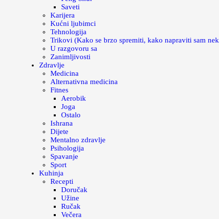
Saveti
Karijera
Kućni ljubimci
Tehnologija
Trikovi (Kako se brzo spremiti, kako napraviti sam nek
U razgovoru sa
Zanimljivosti
Zdravlje
Medicina
Alternativna medicina
Fitnes
Aerobik
Joga
Ostalo
Ishrana
Dijete
Mentalno zdravlje
Psihologija
Spavanje
Sport
Kuhinja
Recepti
Doručak
Užine
Ručak
Večera