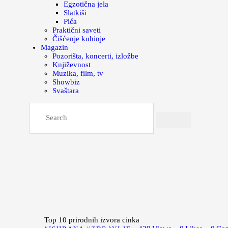
Egzotična jela
Slatkiši
Pića
Praktični saveti
Čišćenje kuhinje
Magazin
Pozorišta, koncerti, izložbe
Književnost
Muzika, film, tv
Showbiz
Svaštara
Top 10 prirodnih izvora cinka