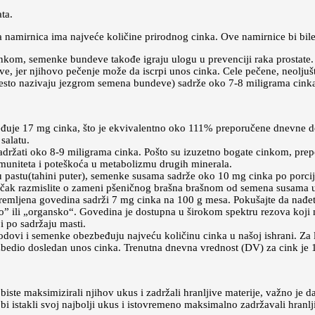
ta.
ta namirnica ima najveće količine prirodnog cinka. Ove namirnice bi bile
nkom, semenke bundeve takođe igraju ulogu u prevenciji raka prostat
ove, jer njihovo pečenje može da iscrpi unos cinka. Cele pečene, neol
esto nazivaju jezgrom semena bundeve) sadrže oko 7-8 miligrama cink
đuje 17 mg cinka, što je ekvivalentno oko 111% preporučene dnevne do
salatu.
sadržati oko 8-9 miligrama cinka. Pošto su izuzetno bogate cinkom, prep
muniteta i poteškoća u metabolizmu drugih minerala.
pastu(tahini puter), semenke susama sadrže oko 10 mg cinka po porciji
li čak razmislite o zameni pšeničnog brašna brašnom od semena susama u
remljena govedina sadrži 7 mg cinka na 100 g mesa. Pokušajte da nađet
 ili „organsko“. Govedina je dostupna u širokom spektru rezova koji m
 i po sadržaju masti.
lodovi i semenke obezbeđuju najveću količinu cinka u našoj ishrani. Za
ezbedio dosledan unos cinka. Trenutna dnevna vrednost (DV) za cink je 
ste maksimizirali njihov ukus i zadržali hranljive materije, važno je
i istakli svoj najbolji ukus i istovremeno maksimalno zadržavali hranlj