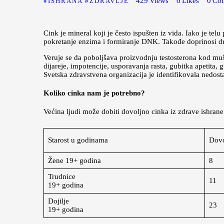
429
Views
0
Likes
0
Co
ISHRANA
ZDRAVLJE
Cink je mineral koji je često ispušten iz vida. Iako je t
pokretanje enzima i formiranje DNK. Takođe doprinosi dru
Veruje se da poboljšava proizvodnju testosterona kod mu
dijareje, impotencije, usporavanja rasta, gubitka apetita, g
Svetska zdravstvena organizacija je identifikovala nedos
Koliko cinka nam je potrebno?
Većina ljudi može dobiti dovoljno cinka iz zdrave ishran
Starost u godinama
Dovo
Žene 19+ godina
8
Trudnice
11
19+ godina
Dojilje
23
19+ godina