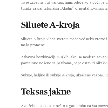
To je zabavna i uživancija, linija odeće koja počinj
tunike sa pantalonama „Aladin“, orijentalno-inspirisan
Siluete A-kroja
Silueta A-kroja vlada svetom mode već neko vreme i 
malo promene.
Zabavna kombinacija muških jakni sa modernizovanim 
pantalone nošene sa patikama, neće ostaviti nikakv
Suknje, haljine ili suknje A-kroja, ukrašene vezom, 
Teksas jakne
Ako želite da dodate nešto u garderobu na šta možet