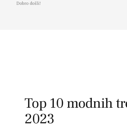
Dobro došli!
Početna
Moda
Lepota
Mama i deca
Lifestyle
Zdravlje
Kuhinja
Magazin
Top 10 modnih tre
2023