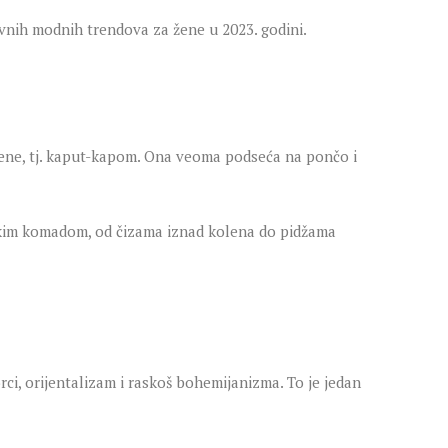
lavnih modnih trendova za žene u 2023. godini.
ene, tj. kaput-kapom. Ona veoma podseća na pončo i
imskim komadom, od čizama iznad kolena do pidžama
rci, orijentalizam i raskoš bohemijanizma. To je jedan