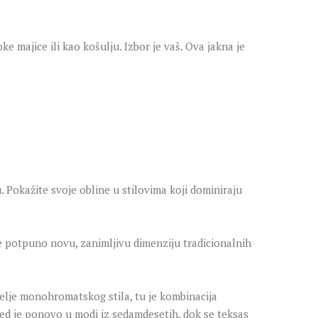
 majice ili kao košulju. Izbor je vaš. Ova jakna je
u. Pokažite svoje obline u stilovima koji dominiraju
ajte potpuno novu, zanimljivu dimenziju tradicionalnih
bitelje monohromatskog stila, tu je kombinacija
Sued je ponovo u modi iz sedamdesetih, dok se teksas