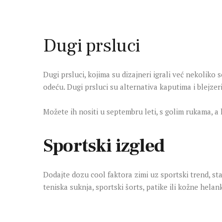
Dugi prsluci
Dugi prsluci, kojima su dizajneri igrali već nekolik
odeću. Dugi prsluci su alternativa kaputima i blejze
Možete ih nositi u septembru leti, s golim rukama, a k
Sportski izgled
Dodajte dozu cool faktora zimi uz sportski trend, st
teniska suknja, sportski šorts, patike ili kožne helan