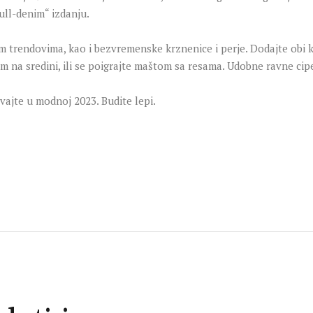
ull-denim“ izdanju.
m trendovima, kao i bezvremenske krznenice i perje. Dodajte obi ka
 na sredini, ili se poigrajte maštom sa resama. Udobne ravne cipel
uživajte u modnoj 2023. Budite lepi.