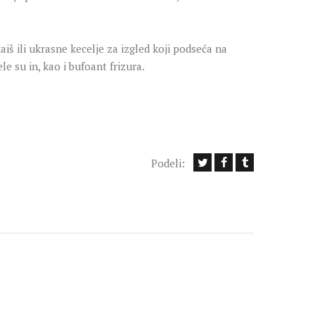
iš ili ukrasne kecelje za izgled koji podseća na
e su in, kao i bufoant frizura.
Podeli: