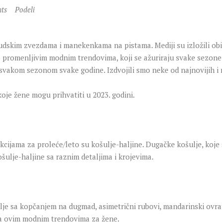
ts
Podeli
kim zvezdama i manekenkama na pistama. Mediji su izložili obične
to promenljivim modnim trendovima, koji se ažuriraju svake sezone
vakom sezonom svake godine. Izdvojili smo neke od najnovijih i 
je žene mogu prihvatiti u 2023. godini.
kcijama za proleće/leto su košulje-haljine. Dugačke košulje, koje 
ošulje-haljine sa raznim detaljima i krojevima.
šulje sa kopčanjem na dugmad, asimetrični rubovi, mandarinski ovra
 sa ovim modnim trendovima za žene.