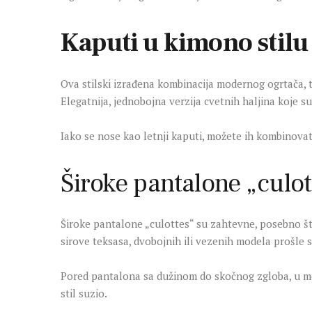
Kaputi u kimono stilu
Ova stilski izrađena kombinacija modernog ogrtača, 
Elegatnija, jednobojna verzija cvetnih haljina koje s
Iako se nose kao letnji kaputi, možete ih kombinovat
Široke pantalone „culot
Široke pantalone „culottes“ su zahtevne, posebno što
sirove teksasa, dvobojnih ili vezenih modela prošle
Pored pantalona sa dužinom do skočnog zgloba, u modi
stil suzio.