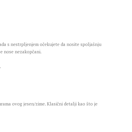
kada s nestrpljenjem očekujete da nosite spoljašnju
 se nose nezakopčani.
.
ama ovog jesen/zime. Klasični detalji kao što je