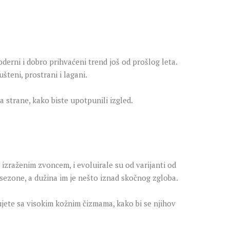
erni i dobro prihvaćeni trend još od prošlog leta.
šteni, prostrani i lagani.
 strane, kako biste upotpunili izgled.
izraženim zvoncem, i evoluirale su od varijanti od
sezone, a dužina im je nešto iznad skočnog zgloba.
ujete sa visokim kožnim čizmama, kako bi se njihov