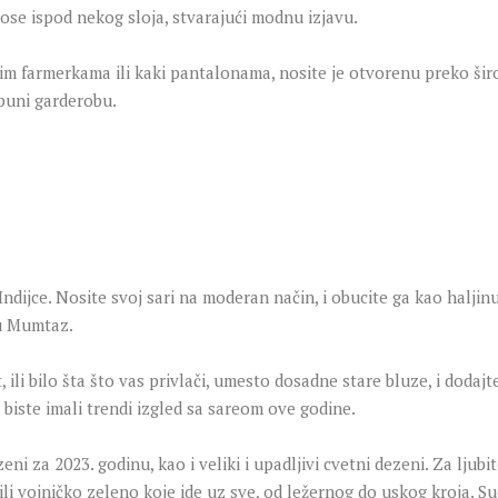
ose ispod nekog sloja, stvarajući modnu izjavu.
m farmerkama ili kaki pantalonama, nosite je otvorenu preko široke
puni garderobu.
Indijce. Nosite svoj sari na moderan način, i obucite ga kao haljin
lu Mumtaz.
t, ili bilo šta što vas privlači, umesto dosadne stare bluze, i dod
biste imali trendi izgled sa sareom ove godine.
zeni za 2023. godinu, kao i veliki i upadljivi cvetni dezeni. Za lju
ili vojničko zeleno koje ide uz sve, od ležernog do uskog kroja. 