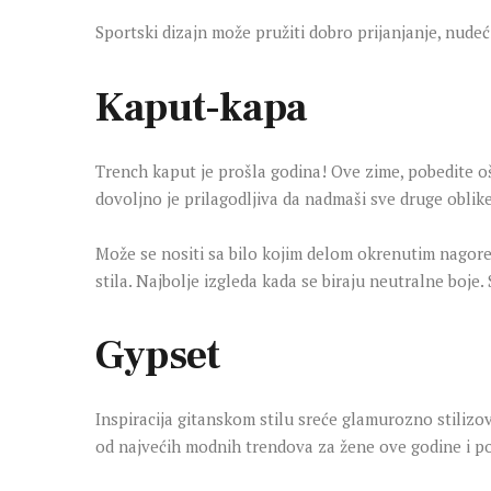
Sportski dizajn može pružiti dobro prijanjanje, nudeć
Kaput-kapa
Trench kaput je prošla godina! Ove zime, pobedite
dovoljno je prilagodljiva da nadmaši sve druge oblik
Može se nositi sa bilo kojim delom okrenutim nagore 
stila. Najbolje izgleda kada se biraju neutralne boje
Gypset
Inspiracija gitanskom stilu sreće glamurozno stilizov
od najvećih modnih trendova za žene ove godine i po