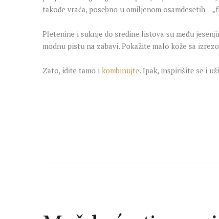
takođe vraća, posebno u omiljenom osamdesetih – „f
Pletenine i suknje do sredine listova su među jesenji
modnu pistu na zabavi. Pokažite malo kože sa izrezom
Zato, idite tamo i
kombinujte
. Ipak, inspirišite se i 