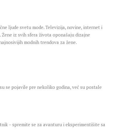
 ljude svetu mode. Televizija, novine, internet i
. Žene iz svih sfera života oponašaju dizajne
najnosivijih modnih trendova za žene.
su se pojavile pre nekoliko godina, već su postale
tnik – spremite se za avanturu i eksperimentišite sa