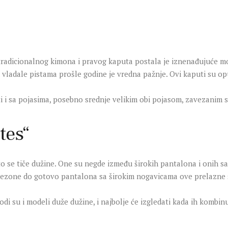
tradicionalnog kimona i pravog kaputa postala je iznenađujuće mod
u vladale pistama prošle godine je vredna pažnje. Ovi kaputi su opu
i i sa pojasima, posebno srednje velikim obi pojasom, zavezanim sa
tes“
 se tiče dužine. One su negde između širokih pantalona i onih sa 
 sezone do gotovo pantalona sa širokim nogavicama ove prelazne 
 su i modeli duže dužine, i najbolje će izgledati kada ih kombin