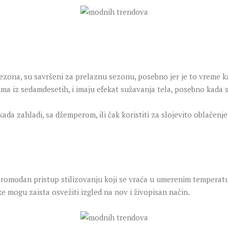
o sezona, su savršeni za prelaznu sezonu, posebno jer je to vreme 
rima iz sedamdesetih, i imaju efekat sužavanja tela, posebno kada
ada zahladi, sa džemperom, ili čak koristiti za slojevito oblačenje
aromodan pristup stilizovanju koji se vraća u umerenim temperatur
ke mogu zaista osvežiti izgled na nov i živopisan način.