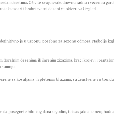
e u sedamdesetima. Oživite svoju svakodnevnu radnu i večernju gar
i aksesoari i hrabri cvetni dezeni će oživeti vaš izgled.
definitivno je u usponu, posebno za sezonu odmora. Najbolje izgl
floralnim dezenima ili šarenim zizazima, kraći krojevi i pantalon
u sumnju.
uparene sa košuljama ili pletenim bluzama, su ženstvene i u trendu
e da posegnete bilo kog dana u godini, teksas jakna je neophodna