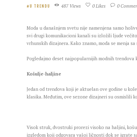
487
Views
0
Likes
0
Commen
U TRENDU
Moda u današnjem svetu nije namenjena samo holivuds
svi drugi komunikacioni kanali su izložili ljude veči
vrhunskih dizajnera. Kako znamo, moda se menja sa s
Pogledajmo deset najpopularnijih modnih trendova ko
Košulje-haljine
Jedan od trendova koji je aktuelan ove godine u kole
klasika. Međutim, ove sezone dizajneri su osmislili k
Visok struk, dvostruki prorezi visoko na haljini, ko
izgledom koji odgovara vašoj ličnosti dok se igrate