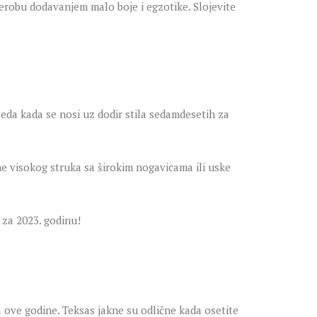
derobu dodavanjem malo boje i egzotike. Slojevite
eda kada se nosi uz dodir stila sedamdesetih za
e visokog struka sa širokim nogavicama ili uske
 za 2023. godinu!
 ove godine. Teksas jakne su odlične kada osetite