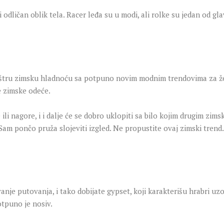
i odličan oblik tela. Racer leđa su u modi, ali rolke su jedan od g
 oštru zimsku hladnoću sa potpuno novim modnim trendovima za ž
e zimske odeće.
ili nagore, i i dalje će se dobro uklopiti sa bilo kojim drugim z
. Sam pončo pruža slojeviti izgled. Ne propustite ovaj zimski trend.
anje putovanja, i tako dobijate gypset, koji karakterišu hrabri uzo
tpuno je nosiv.