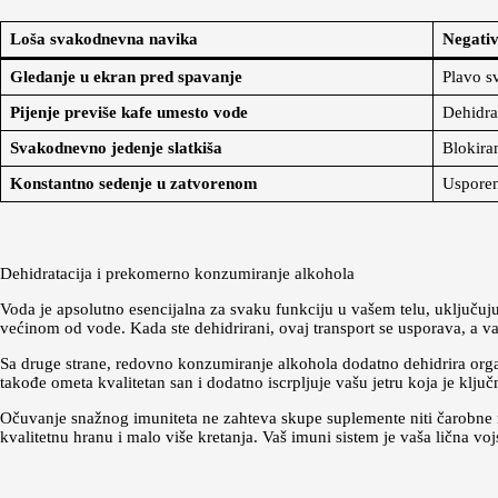
Loša svakodnevna navika
Negativ
Gledanje u ekran pred spavanje
Plavo sv
Pijenje previše kafe umesto vode
Dehidrat
Svakodnevno jedenje slatkiša
Blokiran
Konstantno sedenje u zatvorenom
Usporen
Dehidratacija i prekomerno konzumiranje alkohola
Voda je apsolutno esencijalna za svaku funkciju u vašem telu, uključuju
većinom od vode. Kada ste dehidrirani, ovaj transport se usporava, a va
Sa druge strane, redovno konzumiranje alkohola dodatno dehidrira orga
takođe ometa kvalitetan san i dodatno iscrpljuje vašu jetru koja je ključ
Očuvanje snažnog imuniteta ne zahteva skupe suplemente niti čarobne n
kvalitetnu hranu i malo više kretanja. Vaš imuni sistem je vaša lična v