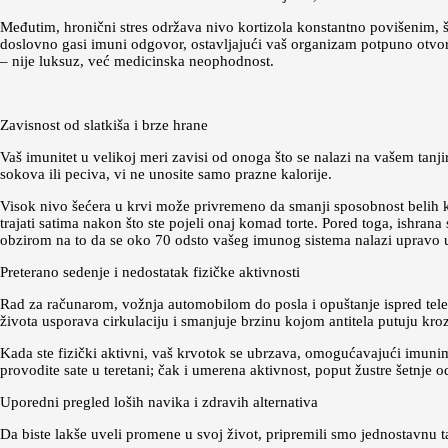
Međutim, hronični stres održava nivo kortizola konstantno povišenim, š
doslovno gasi imuni odgovor, ostavljajući vaš organizam potpuno otvorenim
– nije luksuz, već medicinska neophodnost.
Zavisnost od slatkiša i brze hrane
Vaš imunitet u velikoj meri zavisi od onoga što se nalazi na vašem tanjir
sokova ili peciva, vi ne unosite samo prazne kalorije.
Visok nivo šećera u krvi može privremeno da smanji sposobnost belih kr
trajati satima nakon što ste pojeli onaj komad torte. Pored toga, ishra
obzirom na to da se oko 70 odsto vašeg imunog sistema nalazi upravo u 
Preterano sedenje i nedostatak fizičke aktivnosti
Rad za računarom, vožnja automobilom do posla i opuštanje ispred telev
života usporava cirkulaciju i smanjuje brzinu kojom antitela putuju kro
Kada ste fizički aktivni, vaš krvotok se ubrzava, omogućavajući imunim 
provodite sate u teretani; čak i umerena aktivnost, poput žustre šetnje
Uporedni pregled loših navika i zdravih alternativa
Da biste lakše uveli promene u svoj život, pripremili smo jednostavnu 