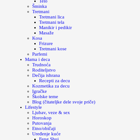
Telo
Šminka
Tretmani
Tretmani lica
Tretmani tela
Manikir i pedikir
Masaže
Kosa
Frizure
Tretmani kose
Parfemi
Mama i deca
Trudnoća
Roditeljstvo
Dečija ishrana
Recepti za decu
Kozmetika za decu
Igračke
Školske teme
Blog (čitateljke dele svoje priče)
Lifestyle
Ljubav, veze & sex
Horoskop
Putovanja
Etno/običaji
Uređenje kuće
Feng Shui