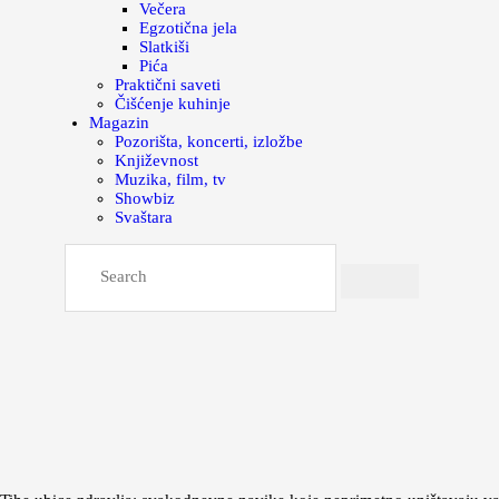
Večera
Egzotična jela
Slatkiši
Pića
Praktični saveti
Čišćenje kuhinje
Magazin
Pozorišta, koncerti, izložbe
Književnost
Muzika, film, tv
Showbiz
Svaštara