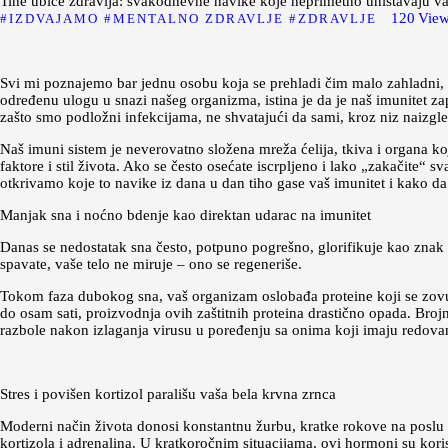
Tihe ubice zdravlja: svakodnevne navike koje neprimetno uništavaju va
120
Vie
IZDVAJAMO
MENTALNO ZDRAVLJE
ZDRAVLJE
Svi mi poznajemo bar jednu osobu koja se prehladi čim malo zahladni, do
određenu ulogu u snazi našeg organizma, istina je da je naš imunitet z
zašto smo podložni infekcijama, ne shvatajući da sami, kroz niz naizgl
Naš imuni sistem je neverovatno složena mreža ćelija, tkiva i organa koj
faktore i stil života. Ako se često osećate iscrpljeno i lako „zakačite
otkrivamo koje to navike iz dana u dan tiho gase vaš imunitet i kako da
Manjak sna i noćno bdenje kao direktan udarac na imunitet
Danas se nedostatak sna često, potpuno pogrešno, glorifikuje kao znak 
spavate, vaše telo ne miruje – ono se regeneriše.
Tokom faza dubokog sna, vaš organizam oslobađa proteine koji se zovu 
do osam sati, proizvodnja ovih zaštitnih proteina drastično opada. Broj
razbole nakon izlaganja virusu u poređenju sa onima koji imaju redovan 
Stres i povišen kortizol parališu vaša bela krvna zrnca
Moderni način života donosi konstantnu žurbu, kratke rokove na poslu i 
kortizola i adrenalina. U kratkoročnim situacijama, ovi hormoni su korisn