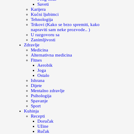
Saveti
Karijera
Kućni ljubimci
Tehnologija
Trikovi (Kako se brzo spremiti, kako
napraviti sam neke prozvode.. )
U razgovoru sa
Zanimljivosti
Zdravlje
Medicina
Alternativna medicina
Fitnes
Aerobik
Joga
Ostalo
Ishrana
Dijete
Mentalno zdravlje
Psihologija
Spavanje
Sport
Kuhinja
Recepti
Doručak
Užine
Ručak