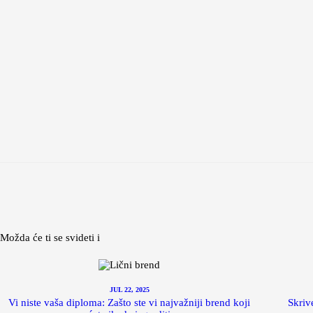
Možda će ti se svideti i
JUL 22, 2025
Vi niste vaša diploma: Zašto ste vi najvažniji brend koji
Skriv