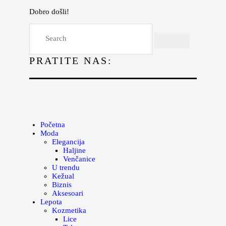
Dobro došli!
Početna
Moda
PRATITE NAS:
Lepota
Mama i deca
Lifestyle
Zdravlje
Početna
Moda
Kuhinja
Elegancija
Haljine
Magazin
Venčanice
U trendu
Kežual
Biznis
Aksesoari
Lepota
Kozmetika
Lice