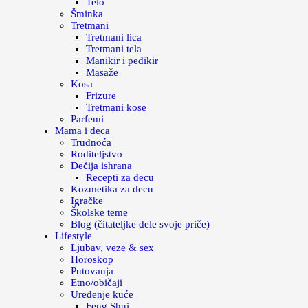
Telo
Šminka
Tretmani
Tretmani lica
Tretmani tela
Manikir i pedikir
Masaže
Kosa
Frizure
Tretmani kose
Parfemi
Mama i deca
Trudnoća
Roditeljstvo
Dečija ishrana
Recepti za decu
Kozmetika za decu
Igračke
Školske teme
Blog (čitateljke dele svoje priče)
Lifestyle
Ljubav, veze & sex
Horoskop
Putovanja
Etno/običaji
Uređenje kuće
Feng Shui