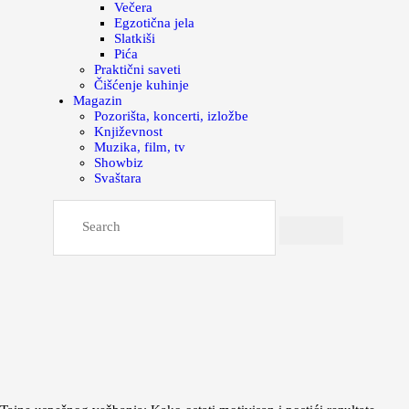
Večera
Egzotična jela
Slatkiši
Pića
Praktični saveti
Čišćenje kuhinje
Magazin
Pozorišta, koncerti, izložbe
Književnost
Muzika, film, tv
Showbiz
Svaštara