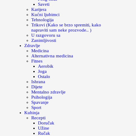
Saveti
Karijera
Kućni ljubimci
Tehnologija
Trikovi (Kako se brzo spremiti, kako
napraviti sam neke prozvode.. )
U razgovoru sa
Zanimljivosti
Zdravlje
Medicina
Alternativna medicina
Fitnes
Aerobik
Joga
Ostalo
Ishrana
Dijete
Mentalno zdravlje
Psihologija
Spavanje
Sport
Kuhinja
Recepti
Doručak
Užine
Ručak