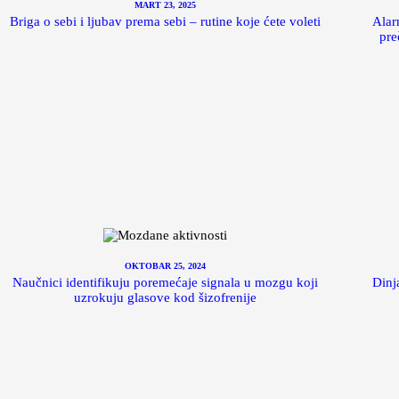
MART 23, 2025
Briga o sebi i ljubav prema sebi – rutine koje ćete voleti
Alar
pre
OKTOBAR 25, 2024
Naučnici identifikuju poremećaje signala u mozgu koji
Dinj
uzrokuju glasove kod šizofrenije