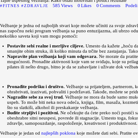
Tajne uspešnog vežbanja: Kako ostati motivisan i postići rezultate
585
Views
0
Likes
0
Comments
Podeli
FITNES
ZDRAVLJE
Vežbanje je jedna od najboljih stvari koje možete učiniti za svoje zdra
nas započnu neki program vežbanja sa puno entuzijazma, ali ubrzo odusta
nekoliko saveta koji vam mogu pomoći:
Postavite sebi realne i merljive ciljeve.
Umesto da kažete „hoću da s
smanjite obim struka, ili koliko minuta da trčite bez zastajanja. Tako 
Napravite plan vežbanja koji vam odgovara.
Ne morate da pratite 
mogućnosti. Pronađite aktivnosti koje vam se sviđaju, koje su prilag
pilates ili nešto drugo, bitno je da se zabavljate i uživate dok vežbat
Prona
đite podršku i društvo.
Vežbanje sa prijateljem, partnerom, 
ohrabrivati, izazivati, pohvaliti i podržavati. Takođe, možete se prid
Nagradite sebe za svoj trud.
Vežbanje ne mora da bude samo mukotrp
uspeh. To može biti neka nova odeća, knjiga, film, masaža, kozmetič
što su slatkiši, alkohol ili preskakanje vežbanja.
Budite strpljivi i pozitivni.
Ne očekujte da ćete preko noći postići sa
obeshrabre sitni neuspesi, povrede ili stagnacije. Umesto toga, fok
zdravlje, samopouzdanje, raspoloženje, kreativnost i produktivnost.
Vežbanje je jedan od
najlepših poklona
koje možete dati sebi. Pratite o