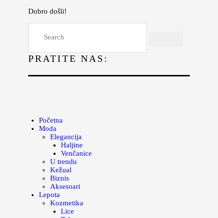
Dobro došli!
Početna
Moda
PRATITE NAS:
Lepota
Mama i deca
Lifestyle
Zdravlje
Početna
Moda
Kuhinja
Elegancija
Haljine
Magazin
Venčanice
U trendu
Kežual
Biznis
Aksesoari
Lepota
Kozmetika
Lice