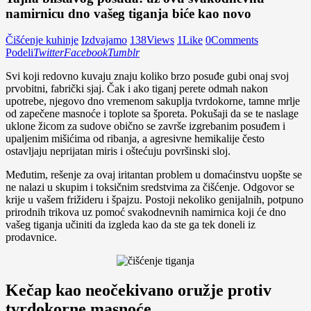
namirnicu dno vašeg tiganja biće kao novo
Čišćenje kuhinje
Izdvajamo
138
Views
1
Like
0
Comments
Podeli
Twitter
Facebook
Tumblr
Svi koji redovno kuvaju znaju koliko brzo posuđe gubi onaj svoj
prvobitni, fabrički sjaj. Čak i ako tiganj perete odmah nakon
upotrebe, njegovo dno vremenom sakuplja tvrdokorne, tamne mrlje
od zapečene masnoće i toplote sa šporeta. Pokušaji da se te naslage
uklone žicom za sudove obično se završe izgrebanim posuđem i
upaljenim mišićima od ribanja, a agresivne hemikalije često
ostavljaju neprijatan miris i oštećuju površinski sloj.
Međutim, rešenje za ovaj iritantan problem u domaćinstvu uopšte se
ne nalazi u skupim i toksičnim sredstvima za čišćenje. Odgovor se
krije u vašem frižideru i špajzu. Postoji nekoliko genijalnih, potpuno
prirodnih trikova uz pomoć svakodnevnih namirnica koji će dno
vašeg tiganja učiniti da izgleda kao da ste ga tek doneli iz
prodavnice.
Kečap kao neočekivano oružje protiv
tvrdokorne masnoće