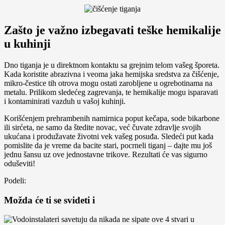
Zašto je važno izbegavati teške hemikalije
u kuhinji
Dno tiganja je u direktnom kontaktu sa grejnim telom vašeg šporeta.
Kada koristite abrazivna i veoma jaka hemijska sredstva za čišćenje,
mikro-čestice tih otrova mogu ostati zarobljene u ogrebotinama na
metalu. Prilikom sledećeg zagrevanja, te hemikalije mogu isparavati
i kontaminirati vazduh u vašoj kuhinji.
Korišćenjem prehrambenih namirnica poput kečapa, sode bikarbone
ili sirćeta, ne samo da štedite novac, već čuvate zdravlje svojih
ukućana i produžavate životni vek vašeg posuđa. Sledeći put kada
pomislite da je vreme da bacite stari, pocrneli tiganj – dajte mu još
jednu šansu uz ove jednostavne trikove. Rezultati će vas sigurno
oduševiti!
Podeli:
Možda će ti se svideti i