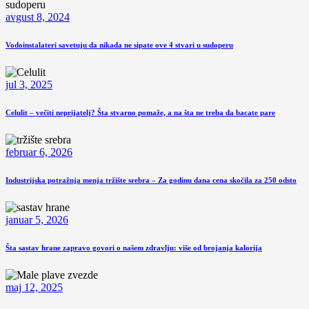
avgust 8, 2024
Vodoinstalateri savetuju da nikada ne sipate ove 4 stvari u sudoperu
jul 3, 2025
Celulit – večiti neprijatelj? Šta stvarno pomaže, a na šta ne treba da bacate pare
februar 6, 2026
Industrijska potražnja menja tržište srebra – Za godinu dana cena skočila za 250 odsto
januar 5, 2026
Šta sastav hrane zapravo govori o našem zdravlju: više od brojanja kalorija
maj 12, 2025