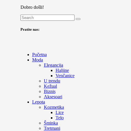
Dobro došli!
Pratite nas:
Početna
Moda
Elegancija
Haljine
Venčanice
U trendu
Kežual
Biznis
Aksesoari
Lepota
Kozmetika
Lice
Telo
Šminka
Tretmani