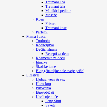
Tretmani lica
Tretmani tela
Manikir i pedikir
Masaže
Kosa
Frizure
Tretmani kose
Parfemi
Mama i deca
Trudnoća
Roditeljstvo
Dečija ishrana
Recepti za decu
Kozmetika za decu
Igračke
Školske teme
Blog (čitateljke dele svoje priče)
Lifestyle
Ljubav, veze & sex
Horoskop
Putovanja
Etno/običaji
Uređenje kuće
Feng Shui
Saveti