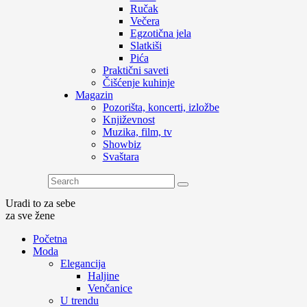
Ručak
Večera
Egzotična jela
Slatkiši
Pića
Praktični saveti
Čišćenje kuhinje
Magazin
Pozorišta, koncerti, izložbe
Književnost
Muzika, film, tv
Showbiz
Svaštara
Uradi to za sebe
za sve žene
Početna
Moda
Elegancija
Haljine
Venčanice
U trendu