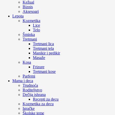
Kežual
Biznis
Aksesoari
Lepota
Kozmetika
Lice
Telo
Šminka
Tretmani
Tretmani lica
Tretmani tela
Manikir i pedikir
Masaže
Kosa
Frizure
Tretmani kose
Parfemi
Mama i deca
Trudnoća
Roditeljstvo
Dečija ishrana
Recepti za decu
Kozmetika za decu
Igračke
Školske teme