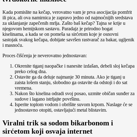
Kada pomislite na kečap, verovatno vam je prva asocijacija pomfrit
ili pica, ali ova namirnica je zapravo jedno od najmoćnijih sredstava
za uklanjanje zapečenih mrlja. Zašto baš kečap? Tajna se krije u
njegovom hemijskom sastavu. Paradajz je prirodno bogat
kiselinama, a kada se on pomeša sa sirćetom koje je osnovni
sastojak svakog kečapa, dobijate savršen rastvarač za bakar, ugljenik
i masnoću.
Proces čišćenja je neverovatno jednostavan:
Okrenite tiganj naopačke i nanesite izdašan, debeli sloj kečapa
preko celog dna.
Ostavite ga da deluje najmanje 30 minuta. Ako je tiganj u
zaista lošem stanju, slobodno ga ostavite da odstoji i do sat
vremena.
Nakon što kiselina odradi svoj posao, uzmite običan sunđer za
sudove i lagano istrljajte površinu.
Isperite toplom vodom i obrišite suvom krpom. Naslage će se
jednostavno otopiti, ostavljajući metal blistavim.
Viralni trik sa sodom bikarbonom i
sirćetom koji osvaja internet