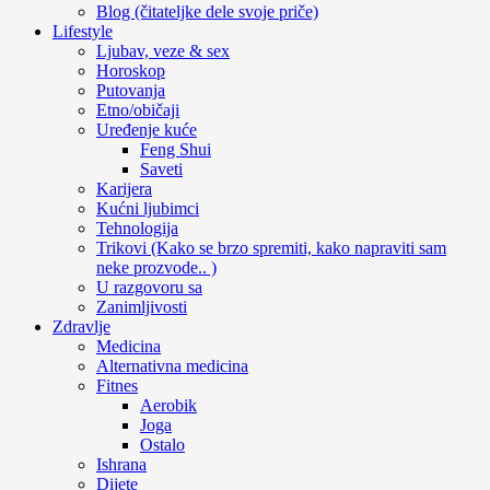
Blog (čitateljke dele svoje priče)
Lifestyle
Ljubav, veze & sex
Horoskop
Putovanja
Etno/običaji
Uređenje kuće
Feng Shui
Saveti
Karijera
Kućni ljubimci
Tehnologija
Trikovi (Kako se brzo spremiti, kako napraviti sam
neke prozvode.. )
U razgovoru sa
Zanimljivosti
Zdravlje
Medicina
Alternativna medicina
Fitnes
Aerobik
Joga
Ostalo
Ishrana
Dijete