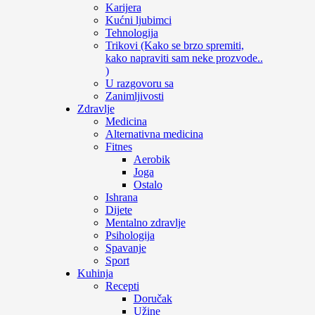
Karijera
Kućni ljubimci
Tehnologija
Trikovi (Kako se brzo spremiti,
kako napraviti sam neke prozvode..
)
U razgovoru sa
Zanimljivosti
Zdravlje
Medicina
Alternativna medicina
Fitnes
Aerobik
Joga
Ostalo
Ishrana
Dijete
Mentalno zdravlje
Psihologija
Spavanje
Sport
Kuhinja
Recepti
Doručak
Užine