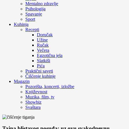
Mentalno zdravlje
Psihologija
Spavanje
Sport
Kuhinja
Recepti
Doručak
Užine
Ručak
Večera
Egzotična jela
Slatkiši
Pića
Praktični saveti
Čišćenje kuhinje
Magazin
Pozorišta, koncerti, izložbe
Književnost
Muzika, film, tv
Showbiz
Svaštara
Tajna blistavog posuđa: uz ovu svakodnevnu