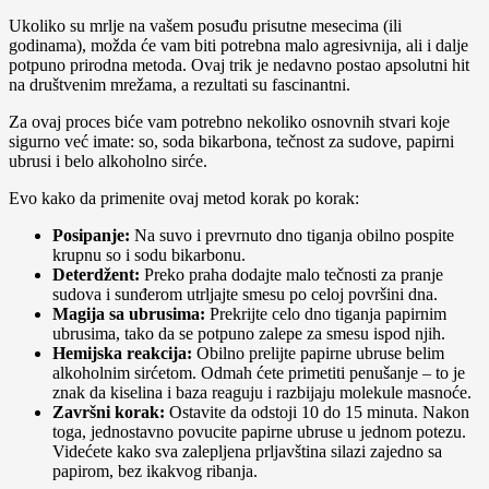
Ukoliko su mrlje na vašem posuđu prisutne mesecima (ili
godinama), možda će vam biti potrebna malo agresivnija, ali i dalje
potpuno prirodna metoda. Ovaj trik je nedavno postao apsolutni hit
na društvenim mrežama, a rezultati su fascinantni.
Za ovaj proces biće vam potrebno nekoliko osnovnih stvari koje
sigurno već imate: so, soda bikarbona, tečnost za sudove, papirni
ubrusi i belo alkoholno sirće.
Evo kako da primenite ovaj metod korak po korak:
Posipanje:
Na suvo i prevrnuto dno tiganja obilno pospite
krupnu so i sodu bikarbonu.
Deterdžent:
Preko praha dodajte malo tečnosti za pranje
sudova i sunđerom utrljajte smesu po celoj površini dna.
Magija sa ubrusima:
Prekrijte celo dno tiganja papirnim
ubrusima, tako da se potpuno zalepe za smesu ispod njih.
Hemijska reakcija:
Obilno prelijte papirne ubruse belim
alkoholnim sirćetom. Odmah ćete primetiti penušanje – to je
znak da kiselina i baza reaguju i razbijaju molekule masnoće.
Završni korak:
Ostavite da odstoji 10 do 15 minuta. Nakon
toga, jednostavno povucite papirne ubruse u jednom potezu.
Videćete kako sva zalepljena prljavština silazi zajedno sa
papirom, bez ikakvog ribanja.