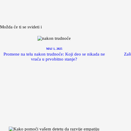
Možda će ti se svideti i
MAJ 1, 2025
Promene na telu nakon trudnoće: Koji deo se nikada ne
Zaš
vraća u prvobitno stanje?