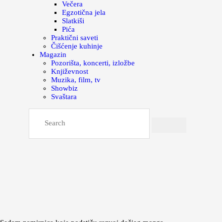
Večera
Egzotična jela
Slatkiši
Pića
Praktični saveti
Čišćenje kuhinje
Magazin
Pozorišta, koncerti, izložbe
Književnost
Muzika, film, tv
Showbiz
Svaštara