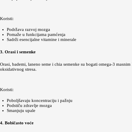
Koristi:
Podržava razvoj mozga
Pomaže u funkcijama pamćenja
Sadrži esencijalne vitamine i minerale
3. Orasi i semenke
Orasi, bademi, laneno seme i chia semenke su bogati omega-3 masnim ki
oksidativnog stresa.
Koristi:
Poboljšavaju koncentraciju i pažnju
Podstiču zdravlje mozga
Smanjuju upale
4. Bobičasto voće