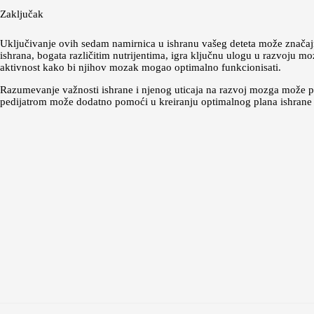
Zaključak
Uključivanje ovih sedam namirnica u ishranu vašeg deteta može značaj
ishrana, bogata različitim nutrijentima, igra ključnu ulogu u razvoju m
aktivnost kako bi njihov mozak mogao optimalno funkcionisati.
Razumevanje važnosti ishrane i njenog uticaja na razvoj mozga može pom
pedijatrom može dodatno pomoći u kreiranju optimalnog plana ishrane 