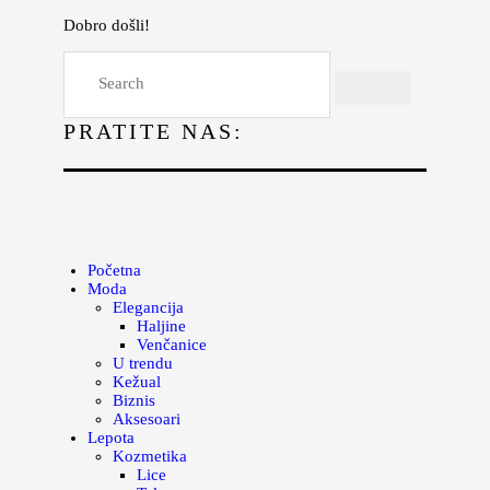
Dobro došli!
Početna
Moda
PRATITE NAS:
Lepota
Mama i deca
Lifestyle
Zdravlje
Početna
Moda
Kuhinja
Elegancija
Haljine
Magazin
Venčanice
U trendu
Kežual
Biznis
Aksesoari
Lepota
Kozmetika
Lice