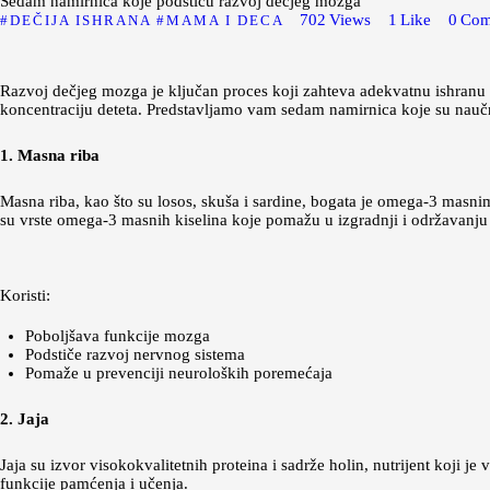
Sedam namirnica koje podstiču razvoj dečjeg mozga
702
Views
1
Like
0
Com
DEČIJA ISHRANA
MAMA I DECA
Razvoj dečjeg mozga je ključan proces koji zahteva adekvatnu ishranu b
koncentraciju deteta. Predstavljamo vam sedam namirnica koje su nau
1. Masna riba
Masna riba, kao što su losos, skuša i sardine, bogata je omega-3 masn
su vrste omega-3 masnih kiselina koje pomažu u izgradnji i održavanj
Koristi:
Poboljšava funkcije mozga
Podstiče razvoj nervnog sistema
Pomaže u prevenciji neuroloških poremećaja
2. Jaja
Jaja su izvor visokokvalitetnih proteina i sadrže holin, nutrijent koji 
funkcije pamćenja i učenja.