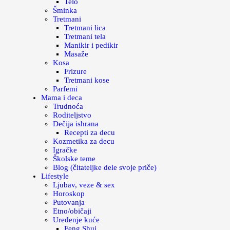
Telo
Šminka
Tretmani
Tretmani lica
Tretmani tela
Manikir i pedikir
Masaže
Kosa
Frizure
Tretmani kose
Parfemi
Mama i deca
Trudnoća
Roditeljstvo
Dečija ishrana
Recepti za decu
Kozmetika za decu
Igračke
Školske teme
Blog (čitateljke dele svoje priče)
Lifestyle
Ljubav, veze & sex
Horoskop
Putovanja
Etno/običaji
Uređenje kuće
Feng Shui