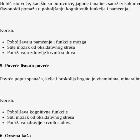
Bobičasto voće, kao što su borovnice, jagode i maline, sadrži visok niv
flavonoidi pomažu u poboljšanju kognitivnih funkcija i pamćenja.
Koristi:
Poboljšavaju pamćenje i funkcije mozga
Štite mozak od oksidativnog stresa
Podržavaju zdravlje krvnih sudova
5. Povrće lisnato povrće
Povrće poput spanaća, kelja i brokolija bogato je vitaminima, mineralim
Koristi:
Poboljšava kognitivne funkcije
Štiti mozak od oksidativnog stresa
Podržava zdravlje krvnih sudova
6. Ovsena kaša