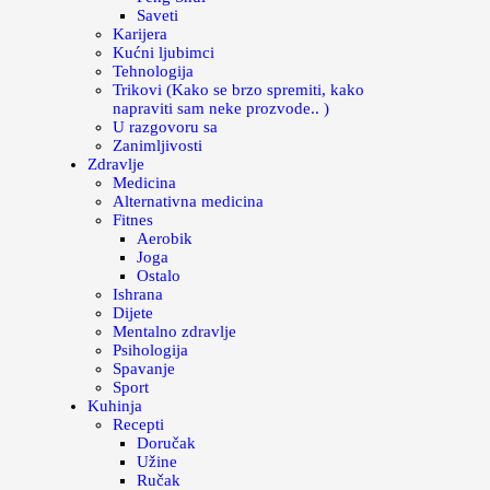
Saveti
Karijera
Kućni ljubimci
Tehnologija
Trikovi (Kako se brzo spremiti, kako
napraviti sam neke prozvode.. )
U razgovoru sa
Zanimljivosti
Zdravlje
Medicina
Alternativna medicina
Fitnes
Aerobik
Joga
Ostalo
Ishrana
Dijete
Mentalno zdravlje
Psihologija
Spavanje
Sport
Kuhinja
Recepti
Doručak
Užine
Ručak