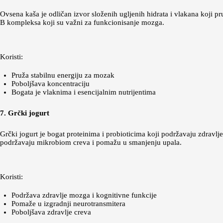
Ovsena kaša je odličan izvor složenih ugljenih hidrata i vlakana koji 
B kompleksa koji su važni za funkcionisanje mozga.
Koristi:
Pruža stabilnu energiju za mozak
Poboljšava koncentraciju
Bogata je vlaknima i esencijalnim nutrijentima
7. Grčki jogurt
Grčki jogurt je bogat proteinima i probioticima koji podržavaju zdravlj
podržavaju mikrobiom creva i pomažu u smanjenju upala.
Koristi:
Podržava zdravlje mozga i kognitivne funkcije
Pomaže u izgradnji neurotransmitera
Poboljšava zdravlje creva