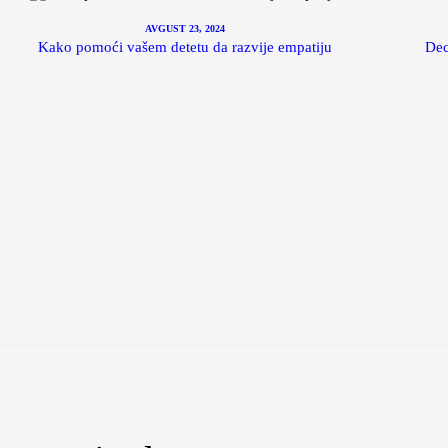
AVGUST 23, 2024
Kako pomoći vašem detetu da razvije empatiju
Dec