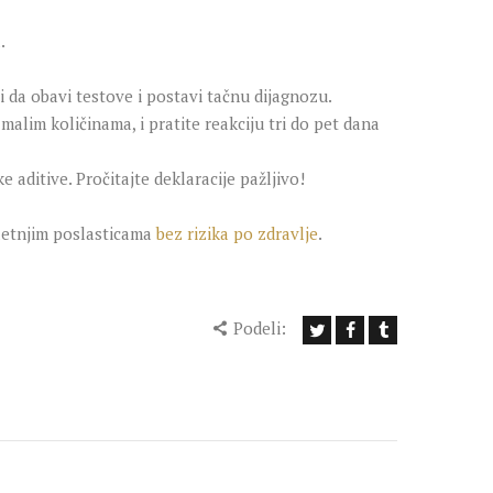
.
 da obavi testove i postavi tačnu dijagnozu.
alim količinama, i pratite reakciju tri do pet dana
 aditive. Pročitajte deklaracije pažljivo!
 letnjim poslasticama
bez rizika po zdravlje
.
Podeli: