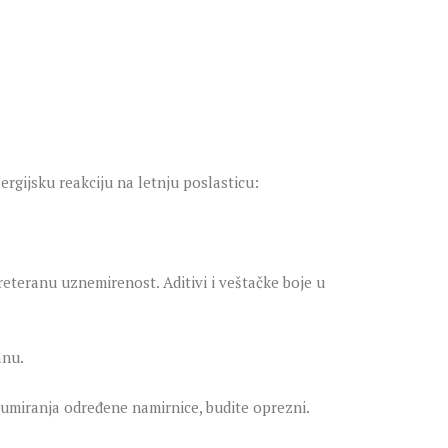
lergijsku reakciju na letnju poslasticu:
reteranu uznemirenost. Aditivi i veštačke boje u
anu.
nzumiranja određene namirnice, budite oprezni.