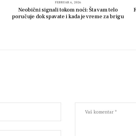
FEBRUAR 6, 2026
Neobični signali tokom noći: Šta vam telo
R
poručuje dok spavate i kada je vreme za brigu