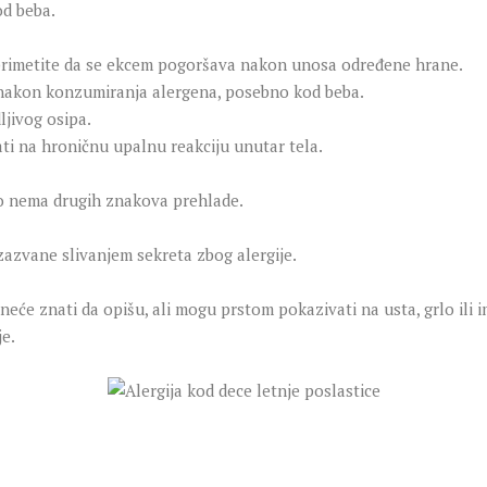
d beba.
rimetite da se ekcem pogoršava nakon unosa određene hrane.
 nakon konzumiranja alergena, posebno kod beba.
ljivog osipa.
i na hroničnu upalnu reakciju unutar tela.
 nema drugih znakova prehlade.
izazvane slivanjem sekreta zbog alergije.
će znati da opišu, ali mogu prstom pokazivati na usta, grlo ili im
je.