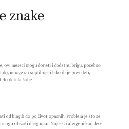
he znake
ece, ovi meseci mogu doneti i dodatnu brigu, posebno
ok), mnoge su suptilnije i lako ih je prevideti,
elo deteta šalje.
ati od blagih do po život opasnih. Problem je što se
ja mogu otežati dijagnozu. Najčešći alergeni kod dece