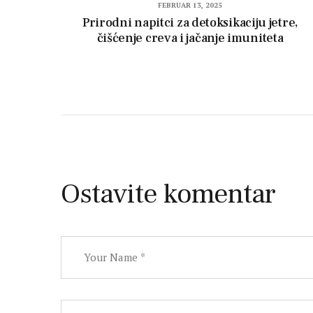
FEBRUAR 13, 2025
Prirodni napitci za detoksikaciju jetre,
čišćenje creva i jačanje imuniteta
Ostavite komentar