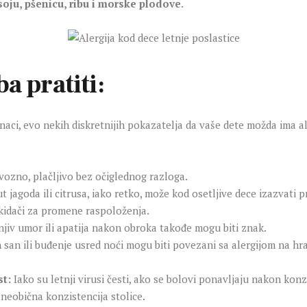
 soju, pšenicu, ribu i morske plodove
.
ba pratiti:
 znaci, evo nekih diskretnijih pokazatelja da vaše dete možda ima a
ozno, plačljivo bez očiglednog razloga.
jagoda ili citrusa, iako retko, može kod osetljive dece izazvati p
okidači za promene raspoloženja.
jiv umor ili apatija nakon obroka takođe mogu biti znak.
san ili buđenje usred noći mogu biti povezani sa alergijom na hr
st:
Iako su letnji virusi česti, ako se bolovi ponavljaju nakon ko
 neobična konzistencija stolice.