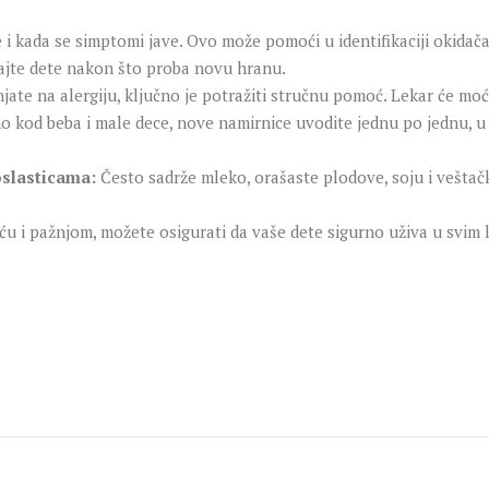
 i kada se simptomi jave. Ovo može pomoći u identifikaciji okidača
ajte dete nakon što proba novu hranu.
ate na alergiju, ključno je potražiti stručnu pomoć. Lekar će moći
 kod beba i male dece, nove namirnice uvodite jednu po jednu, u m
oslasticama:
Često sadrže mleko, orašaste plodove, soju i veštačke
ću i pažnjom, možete osigurati da vaše dete sigurno uživa u svim