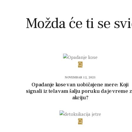
Možda će ti se svi
NOVEMBAR 12, 2025
Opadanje kose van uobičajene mere: Koji
signali iz tela vam šalju poruku da je vreme 
akciju?