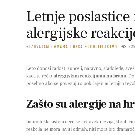
Letnje poslastice
alergijske reakcij
32
IZDVAJAMO
MAMA I DECA
RODITELJSTVO
Leto donosi radost, sunce i, naravno, sladolede, sve
kada je reč o
alergijskim reakcijama na hranu
. Do
posebno ako se povezuju s uobičajenim letnjim tegoba
Zašto su alergije na h
Imunološki sistem dece se još uvek razvija, što ih či
reakcija ne mora javiti odmah, niti mora biti dramat