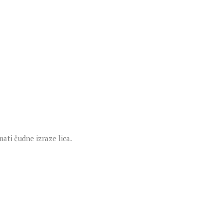
ati čudne izraze lica.