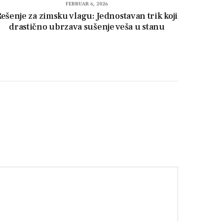
FEBRUAR 6, 2026
ešenje za zimsku vlagu: Jednostavan trik koji
drastično ubrzava sušenje veša u stanu