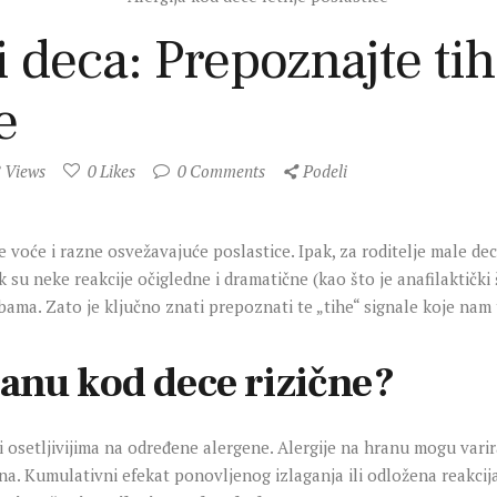
 i deca: Prepoznajte ti
e
8
Views
0
Likes
0
Comments
Podeli
že voće i razne osvežavajuće poslastice. Ipak, za roditelje male d
k su neke reakcije očigledne i dramatične (kao što je anafilaktički š
ma. Zato je ključno znati prepoznati te „tihe“ signale koje nam t
ranu kod dece rizične?
ni osetljivijima na određene alergene. Alergije na hranu mogu varir
ična. Kumulativni efekat ponovljenog izlaganja ili odložena reakci