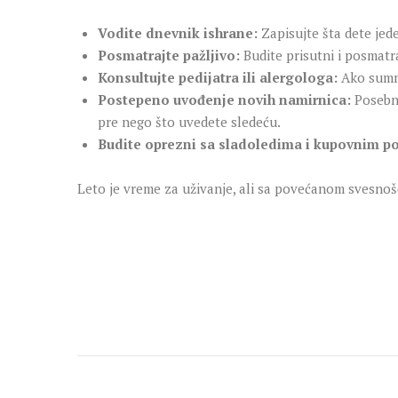
Vodite dnevnik ishrane:
Zapisujte šta dete jede
Posmatrajte pažljivo:
Budite prisutni i posmatr
Konsultujte pedijatra ili alergologa:
Ako sumnj
Postepeno uvođenje novih namirnica:
Posebno
pre nego što uvedete sledeću.
Budite oprezni sa sladoledima i kupovnim p
Leto je vreme za uživanje, ali sa povećanom svesnoš