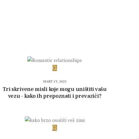
MART 19, 2025
Tri skrivene misli koje mogu uništiti vašu
vezu – kako ih prepoznati i prevazići?