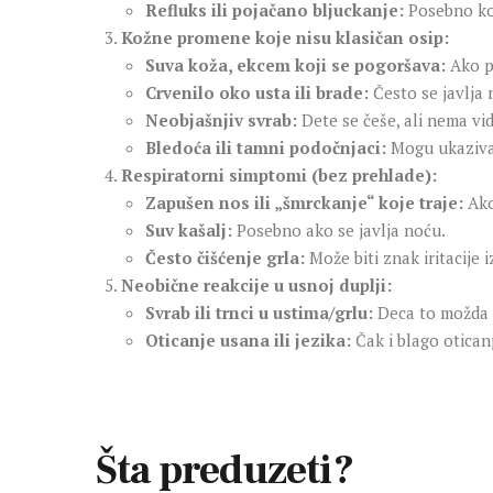
Refluks ili pojačano bljuckanje:
Posebno ko
Kožne promene koje nisu klasičan osip:
Suva koža, ekcem koji se pogoršava:
Ako p
Crvenilo oko usta ili brade:
Često se javlja
Neobjašnjiv svrab:
Dete se češe, ali nema vid
Bledoća ili tamni podočnjaci:
Mogu ukazivat
Respiratorni simptomi (bez prehlade):
Zapušen nos ili „šmrckanje“ koje traje:
Ako
Suv kašalj:
Posebno ako se javlja noću.
Često čišćenje grla:
Može biti znak iritacije 
Neobične reakcije u usnoj duplji:
Svrab ili trnci u ustima/grlu:
Deca to možda ne
Oticanje usana ili jezika:
Čak i blago otican
Šta preduzeti?