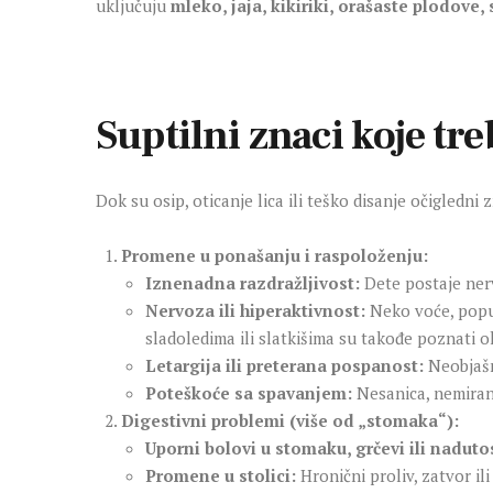
uključuju
mleko, jaja, kikiriki, orašaste plodove,
Suptilni znaci koje tre
Dok su osip, oticanje lica ili teško disanje očigledni
Promene u ponašanju i raspoloženju:
Iznenadna razdražljivost:
Dete postaje nerv
Nervoza ili hiperaktivnost:
Neko voće, poput 
sladoledima ili slatkišima su takođe poznati 
Letargija ili preterana pospanost:
Neobjašn
Poteškoće sa spavanjem:
Nesanica, nemiran 
Digestivni problemi (više od „stomaka“):
Uporni bolovi u stomaku, grčevi ili naduto
Promene u stolici:
Hronični proliv, zatvor ili