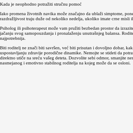
Kada je neophodno potražiti stručnu pomoć
Iako promena životnih navika može značajno da ublaži simptome, ponekad 
razdražljivost traju duže od nekoliko nedelja, ukoliko imate crne misli 
Psiholog ili psihoterapeut može vam pružiti bezbedan prostor da izrazit
jačanju svog samopouzdanja i pronalaženju unutrašnjeg balansa. Rodite
najpotrebnija.
Biti roditelj ne znači biti savršen, već biti prisutan i dovoljno dobar, k
uspostavljanju zdravije porodične dinamike. Nemojte se stideti da potraž
direktno utiče na sreću vašeg deteta. Dozvolite sebi odmor, smanjite ne
nasmejanog i emotivno stabilnog roditelja na kojeg može da se osloni.