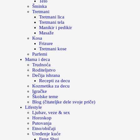
Telo
Šminka
Tretmani
Tretmani lica
Tretmani tela
Manikir i pedikir
Masaže
Kosa
Frizure
Tretmani kose
Parfemi
Mama i deca
Trudnoća
Roditeljstvo
Dečija ishrana
Recepti za decu
Kozmetika za decu
Igračke
Školske teme
Blog (čitateljke dele svoje priče)
Lifestyle
Ljubav, veze & sex
Horoskop
Putovanja
Etno/običaji
Uređenje kuće
Feng Shui