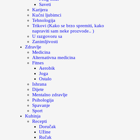
Saveti
Karijera
Kućni ljubimci
Tehnologija
Trikovi (Kako se brzo spremiti, kako
napraviti sam neke prozvode.. )
U razgovoru sa
Zanimljivosti
Zdravlje
Medicina
Alternativna medicina
Fitnes
Aerobik
Joga
Ostalo
Ishrana
Dijete
Mentalno zdravlje
Psihologija
Spavanje
Sport
Kuhinja
Recepti
Doručak
Užine
Ručak