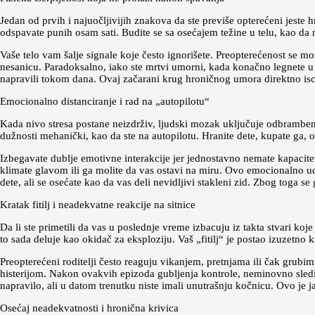
Jedan od prvih i najuočljivijih znakova da ste previše opterećeni jeste
odspavate punih osam sati. Budite se sa osećajem težine u telu, kao da
Vaše telo vam šalje signale koje često ignorišete. Preopterećenost se m
nesanicu. Paradoksalno, iako ste mrtvi umorni, kada konačno legnete u kre
napravili tokom dana. Ovaj začarani krug hroničnog umora direktno iscrp
Emocionalno distanciranje i rad na „autopilotu“
Kada nivo stresa postane neizdrživ, ljudski mozak uključuje odbrambeni
dužnosti mehanički, kao da ste na autopilotu. Hranite dete, kupate ga, obl
Izbegavate dublje emotivne interakcije jer jednostavno nemate kapacitet
klimate glavom ili ga molite da vas ostavi na miru. Ovo emocionalno uda
dete, ali se osećate kao da vas deli nevidljivi stakleni zid. Zbog toga s
Kratak fitilj i neadekvatne reakcije na sitnice
Da li ste primetili da vas u poslednje vreme izbacuju iz takta stvari koje
to sada deluje kao okidač za eksploziju. Vaš „fitilj“ je postao izuzetno k
Preopterećeni roditelji često reaguju vikanjem, pretnjama ili čak grubim
histerijom. Nakon ovakvih epizoda gubljenja kontrole, neminovno sledi f
napravilo, ali u datom trenutku niste imali unutrašnju kočnicu. Ovo je 
Osećaj neadekvatnosti i hronična krivica