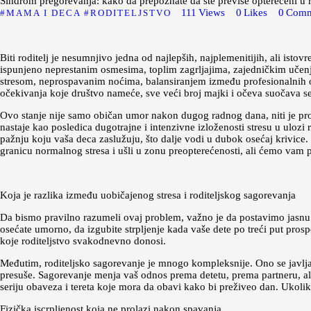
Sindrom pregorevanja: kako da prepoznate da ste previše opterećeni u 
111
Views
0
Likes
0
Comm
MAMA I DECA
RODITELJSTVO
Biti roditelj je nesumnjivo jedna od najlepših, najplemenitijih, ali is
ispunjeno neprestanim osmesima, toplim zagrljajima, zajedničkim učen
stresom, neprospavanim noćima, balansiranjem između profesionalnih ob
očekivanja koje društvo nameće, sve veći broj majki i očeva suočava se
Ovo stanje nije samo običan umor nakon dugog radnog dana, niti je prol
nastaje kao posledica dugotrajne i intenzivne izloženosti stresu u ulozi 
pažnju koju vaša deca zaslužuju, što dalje vodi u dubok osećaj krivice
granicu normalnog stresa i ušli u zonu preopterećenosti, ali ćemo vam pr
Koja je razlika između uobičajenog stresa i roditeljskog sagorevanja
Da bismo pravilno razumeli ovaj problem, važno je da postavimo jasnu
osećate umorno, da izgubite strpljenje kada vaše dete po treći put prospe 
koje roditeljstvo svakodnevno donosi.
Međutim, roditeljsko sagorevanje je mnogo kompleksnije. Ono se javlja
presuše. Sagorevanje menja vaš odnos prema detetu, prema partneru, ali 
seriju obaveza i tereta koje mora da obavi kako bi preživeo dan. Ukoliko
Fizička iscrpljenost koja ne prolazi nakon spavanja