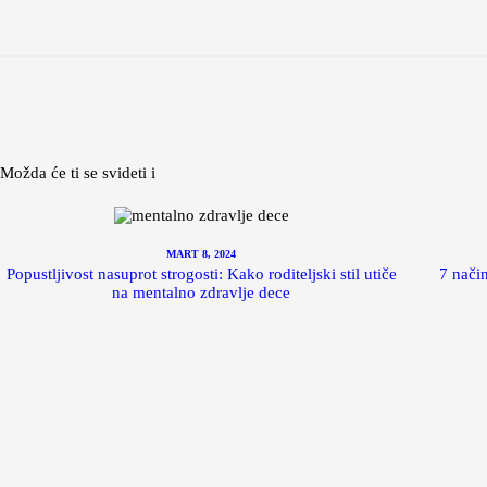
Možda će ti se svideti i
MART 8, 2024
Popustljivost nasuprot strogosti: Kako roditeljski stil utiče
7 nači
na mentalno zdravlje dece