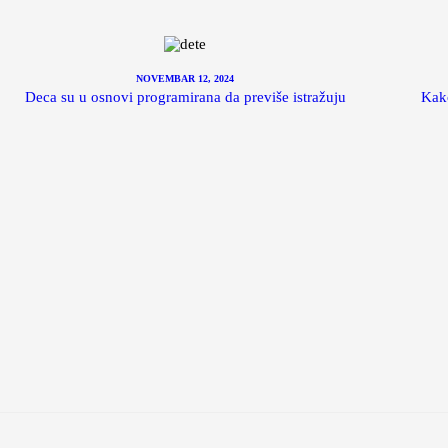
NOVEMBAR 12, 2024
Deca su u osnovi programirana da previše istražuju
Kako