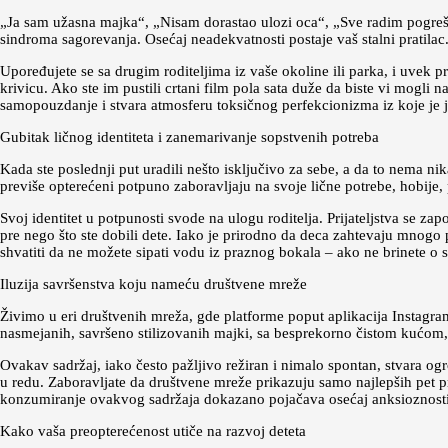
„Ja sam užasna majka“, „Nisam dorastao ulozi oca“, „Sve radim pogrešno
sindroma sagorevanja. Osećaj neadekvatnosti postaje vaš stalni pratilac.
Upoređujete se sa drugim roditeljima iz vaše okoline ili parka, i uvek
krivicu. Ako ste im pustili crtani film pola sata duže da biste vi mogli
samopouzdanje i stvara atmosferu toksičnog perfekcionizma iz koje je j
Gubitak ličnog identiteta i zanemarivanje sopstvenih potreba
Kada ste poslednji put uradili nešto isključivo za sebe, a da to nema n
previše opterećeni potpuno zaboravljaju na svoje lične potrebe, hobije, 
Svoj identitet u potpunosti svode na ulogu roditelja. Prijateljstva se za
pre nego što ste dobili dete. Iako je prirodno da deca zahtevaju mnogo p
shvatiti da ne možete sipati vodu iz praznog bokala – ako ne brinete o s
Iluzija savršenstva koju nameću društvene mreže
Živimo u eri društvenih mreža, gde platforme poput aplikacija Instagra
nasmejanih, savršeno stilizovanih majki, sa besprekorno čistom kućom
Ovakav sadržaj, iako često pažljivo režiran i nimalo spontan, stvara ogr
u redu. Zaboravljate da društvene mreže prikazuju samo najlepših pet pr
konzumiranje ovakvog sadržaja dokazano pojačava osećaj anksioznosti 
Kako vaša preopterećenost utiče na razvoj deteta