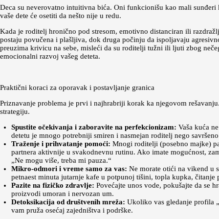
Deca su neverovatno intuitivna bića. Oni funkcionišu kao mali sunđeri koj
vaše dete će osetiti da nešto nije u redu.
Kada je roditelj hronično pod stresom, emotivno distanciran ili razdraž
postaju povučena i plašljiva, dok druga počinju da ispoljavaju agresivno 
preuzima krivicu na sebe, misleći da su roditelji tužni ili ljuti zbog ne
emocionalni razvoj vašeg deteta.
Praktični koraci za oporavak i postavljanje granica
Priznavanje problema je prvi i najhrabriji korak ka njegovom rešavanju
strategiju.
Spustite očekivanja i zaboravite na perfekcionizam:
Vaša kuća ne 
detetu je mnogo potrebniji smiren i nasmejan roditelj nego savršeno
Traženje i prihvatanje pomoći:
Mnogi roditelji (posebno majke) pa
partnera aktivnije u svakodnevnu rutinu. Ako imate mogućnost, zamolit
„Ne mogu više, treba mi pauza.“
Mikro-odmori i vreme samo za vas:
Ne morate otići na vikend u s
petnaest minuta jutarnje kafe u potpunoj tišini, topla kupka, čitanje
Pazite na fizičko zdravlje:
Povećajte unos vode, pokušajte da se hr
proizvodi umoran i nervozan um.
Detoksikacija od društvenih mreža:
Ukoliko vas gledanje profila „sa
vam pruža osećaj zajedništva i podrške.