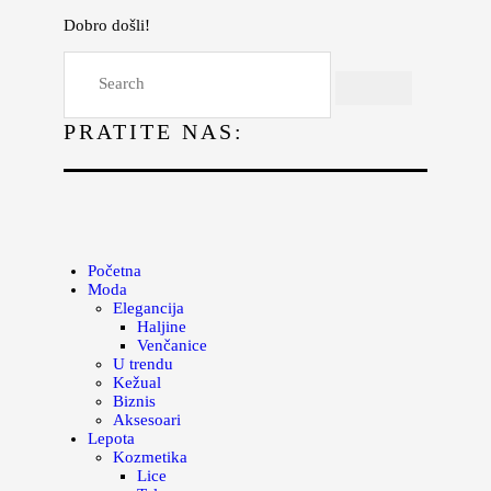
Dobro došli!
Početna
Moda
PRATITE NAS:
Lepota
Mama i deca
Lifestyle
Zdravlje
Početna
Moda
Kuhinja
Elegancija
Haljine
Magazin
Venčanice
U trendu
Kežual
Biznis
Aksesoari
Lepota
Kozmetika
Lice