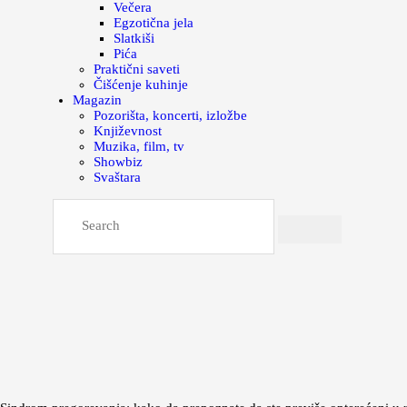
Večera
Egzotična jela
Slatkiši
Pića
Praktični saveti
Čišćenje kuhinje
Magazin
Pozorišta, koncerti, izložbe
Književnost
Muzika, film, tv
Showbiz
Svaštara