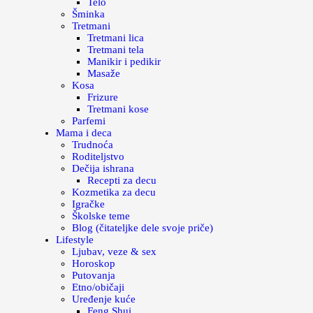
Telo
Šminka
Tretmani
Tretmani lica
Tretmani tela
Manikir i pedikir
Masaže
Kosa
Frizure
Tretmani kose
Parfemi
Mama i deca
Trudnoća
Roditeljstvo
Dečija ishrana
Recepti za decu
Kozmetika za decu
Igračke
Školske teme
Blog (čitateljke dele svoje priče)
Lifestyle
Ljubav, veze & sex
Horoskop
Putovanja
Etno/običaji
Uređenje kuće
Feng Shui