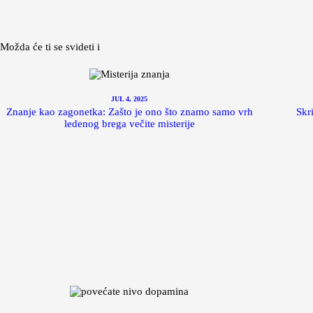
Možda će ti se svideti i
JUL 4, 2025
Znanje kao zagonetka: Zašto je ono što znamo samo vrh
Skri
ledenog brega večite misterije