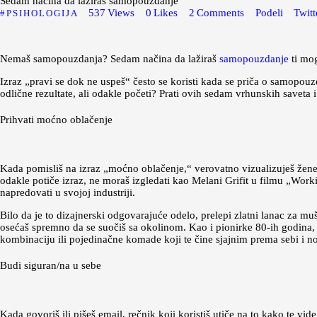
Sedam načina da lažiraš samopouzdanje
537
Views
0
Likes
2
Comments
Podeli
Twitt
PSIHOLOGIJA
Nemaš samopouzdanja? Sedam načina da lažiraš
samopouzdanje
ti mog
Izraz „pravi se dok ne uspeš“ često se koristi kada se priča o samopouz
odlične rezultate, ali odakle početi? Prati ovih sedam vrhunskih saveta i
Prihvati moćno oblačenje
Kada pomisliš na izraz „moćno oblačenje,“ verovatno vizualizuješ žene
odakle potiče izraz, ne moraš izgledati kao Melani Grifit u filmu „Work
napredovati u svojoj industriji.
Bilo da je to dizajnerski odgovarajuće odelo, prelepi zlatni lanac za m
osećaš spremno da se suočiš sa okolinom. Kao i pionirke 80-ih godina,
kombinaciju ili pojedinačne komade koji te čine sjajnim prema sebi i no
Budi siguran/na u sebe
Kada govoriš ili pišeš email, rečnik koji koristiš utiče na to kako te vi