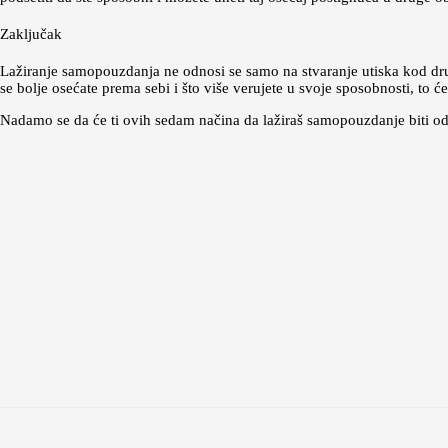
Zaključak
Lažiranje samopouzdanja ne odnosi se samo na stvaranje utiska kod dr
se bolje osećate prema sebi i što više verujete u svoje sposobnosti, to 
Nadamo se da će ti ovih sedam načina da lažiraš samopouzdanje biti o