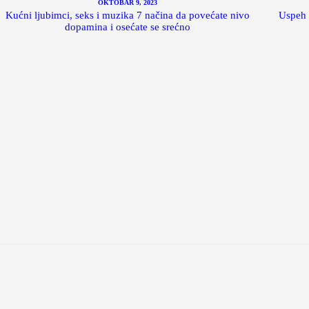
OKTOBAR 9, 2023
Kućni ljubimci, seks i muzika 7 načina da povećate nivo
Uspeh 
dopamina i osećate se srećno