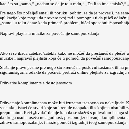
kao što su „samo,“ „nadam se da je to u redu,“ „Da li to ima smisla?,“ „
Pre nego što pošalješ email ili poruku, pobrini se da je proveriš, ne sa
aplikacije koje mogu da provere tvoj rad i pomognu ti da pišeš odlučnije
„samo“ u toku dana: kada primetiš problem, bićeš sposobniji/sposobnija
Napravi playlistu muzike za povećanje samopouzdanja
Ako si se ikada zatekao/zatekla kako ne možeš da prestaneš da plešeš 
muzike i napraviš plejlistu koja će ti pomoći da povećaš samopouzdanj
Slušanje prave pesme pre nego što kreneš na poslovni sastanak ili na pr
siguran/sigurna odakle da počneš, pretraži online plejliste za izgradnj
Prihvatite komplimente s dostojanstvom
Prihvatanje komplimenata može biti izuzetno izazovno za neke ljude. K
sastanku, istaći će stvari koje su krenule naopako ili s kojima nisu bili 
prepotentno. Reći „hvala“ deluje kao da se slažeš s pohvalom i stoga s
da druga osoba oseća nelagodnost, posebno jer davanje komplimenta 
zdravo samopouzdanje, i može pomoći izgradnji tvog samopouzdanja.