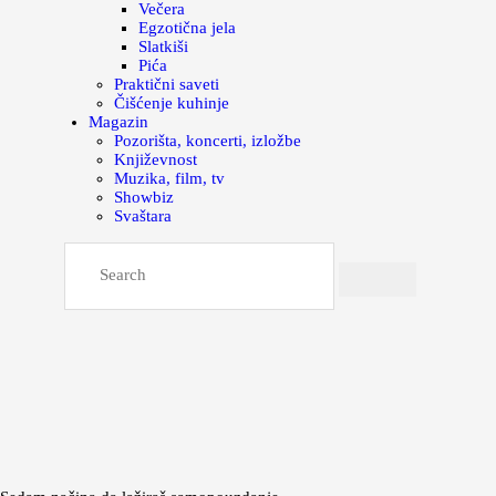
Večera
Egzotična jela
Slatkiši
Pića
Praktični saveti
Čišćenje kuhinje
Magazin
Pozorišta, koncerti, izložbe
Književnost
Muzika, film, tv
Showbiz
Svaštara