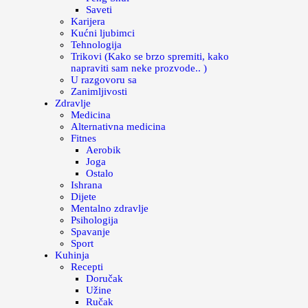
Saveti
Karijera
Kućni ljubimci
Tehnologija
Trikovi (Kako se brzo spremiti, kako
napraviti sam neke prozvode.. )
U razgovoru sa
Zanimljivosti
Zdravlje
Medicina
Alternativna medicina
Fitnes
Aerobik
Joga
Ostalo
Ishrana
Dijete
Mentalno zdravlje
Psihologija
Spavanje
Sport
Kuhinja
Recepti
Doručak
Užine
Ručak