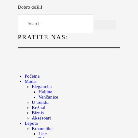
Dobro došli!
Početna
Moda
PRATITE NAS:
Lepota
Mama i deca
Lifestyle
Zdravlje
Početna
Moda
Kuhinja
Elegancija
Haljine
Magazin
Venčanice
U trendu
Kežual
Biznis
Aksesoari
Lepota
Kozmetika
Lice