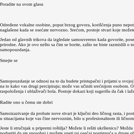
Poradite na svom glasu
Određene vokalne osobine, poput brzog govora, korišćenja puno nepotre
naglašene kada se osećate nervozno. Srećom, postoje stvari koje možete 
Jedan od glavnih trikova da izgledate samouvereno kada govorite, posebn
prirodne. Ako je ovo nešto sa čim se borite, zašto ne biste razmislili o
samopouzdanja.
Smejte se
Samopouzdanje se odnosi na to da budete pristupačni i prijatni u svojoj
na to kako vas drugi percipiraju; može vas učiniti srećnijom osobom. Os
raspoloženja i ublaživači bola. Postoje dokazi koji sugerišu da čak i l
Radite ono u čemu ste dobri
Samoizazivanje da probate nove stvari je ključni deo ličnog rasta, i pos
u situacijama koje vas čine nervoznim, bilo u profesionalnom ili ličnom
Jeste li stručnjak u pripremi roštilja? Možete li rešiti ukrštenicu? Možd
podsetiti da ste sposobni i možete uneti taj osećaj postignuća u druge ob