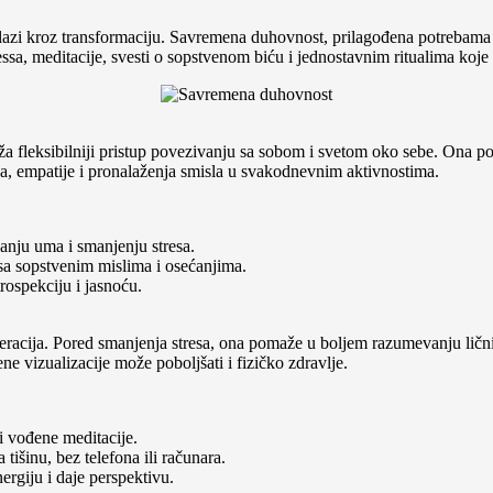
prolazi kroz transformaciju. Savremena duhovnost, prilagođena potreba
sa, meditacije, svesti o sopstvenom biću i jednostavnim ritualima koje
ža fleksibilniji pristup povezivanju sa sobom i svetom oko sebe. Ona po
ja, empatije i pronalaženja smisla u svakodnevnim aktivnostima.
nju uma i smanjenju stresa.
sa sopstvenim mislima i osećanjima.
rospekciju i jasnoću.
eracija. Pored smanjenja stresa, ona pomaže u boljem razumevanju lični
e vizualizacije može poboljšati i fizičko zdravlje.
i vođene meditacije.
išinu, bez telefona ili računara.
rgiju i daje perspektivu.