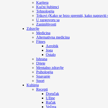
Karijera
Kućni ljubimci
Tehnologija
Trikovi (Kako se brzo spremiti, kako napraviti
U razgovoru sa
Zanimljivosti
Zdravlje
Medicina
Alternativna medicina
Fitnes
Aerobik
Joga
Ostalo
Ishrana
Dijete
Mentalno zdravlje
Psihologija
Spavanje
Sport
Kuhinja
Recepti
Doručak
Užine
Ručak
Večera