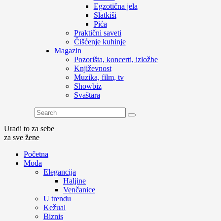
Egzotična jela
Slatkiši
Pića
Praktični saveti
Čišćenje kuhinje
Magazin
Pozorišta, koncerti, izložbe
Književnost
Muzika, film, tv
Showbiz
Svaštara
Uradi to za sebe
za sve žene
Početna
Moda
Elegancija
Haljine
Venčanice
U trendu
Kežual
Biznis