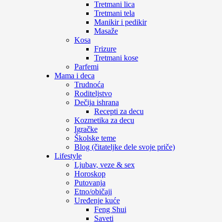
Tretmani lica
Tretmani tela
Manikir i pedikir
Masaže
Kosa
Frizure
Tretmani kose
Parfemi
Mama i deca
Trudnoća
Roditeljstvo
Dečija ishrana
Recepti za decu
Kozmetika za decu
Igračke
Školske teme
Blog (čitateljke dele svoje priče)
Lifestyle
Ljubav, veze & sex
Horoskop
Putovanja
Etno/običaji
Uređenje kuće
Feng Shui
Saveti