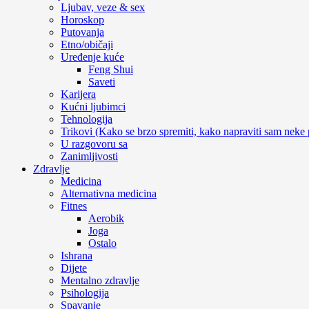
Ljubav, veze & sex
Horoskop
Putovanja
Etno/običaji
Uređenje kuće
Feng Shui
Saveti
Karijera
Kućni ljubimci
Tehnologija
Trikovi (Kako se brzo spremiti, kako napraviti sam neke 
U razgovoru sa
Zanimljivosti
Zdravlje
Medicina
Alternativna medicina
Fitnes
Aerobik
Joga
Ostalo
Ishrana
Dijete
Mentalno zdravlje
Psihologija
Spavanje