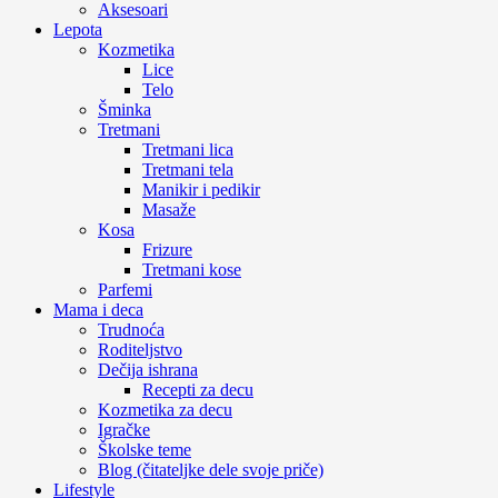
Aksesoari
Lepota
Kozmetika
Lice
Telo
Šminka
Tretmani
Tretmani lica
Tretmani tela
Manikir i pedikir
Masaže
Kosa
Frizure
Tretmani kose
Parfemi
Mama i deca
Trudnoća
Roditeljstvo
Dečija ishrana
Recepti za decu
Kozmetika za decu
Igračke
Školske teme
Blog (čitateljke dele svoje priče)
Lifestyle