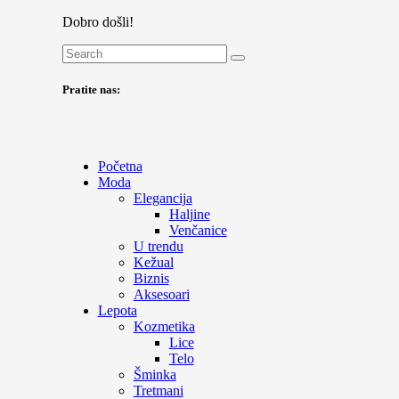
Dobro došli!
Pratite nas:
Početna
Moda
Elegancija
Haljine
Venčanice
U trendu
Kežual
Biznis
Aksesoari
Lepota
Kozmetika
Lice
Telo
Šminka
Tretmani