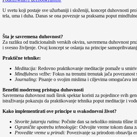
U svetu koji postaje sve užurbaniji i složeniji, koncept duhovnosti 
tela, uma i duha. Danas se ona povezuje sa praksama poput mindfulnes
Šta je savremena duhovnost?
Za razliku od tradicionalnih verskih okvira, savremena duhovnost pru
i svesno življenje. Ovaj koncept se oslanja na principe samoprihvatan
Praktične tehnike:
Meditacija:
Redovno praktikovanje meditacije pomaže u smiriva
Mindfulness vežbe:
Fokus na trenutni trenutak jača povezanost 
Journaling:
Pisanje o svojim mislima i ciljevima omogućava int
Benefiti modernog pristupa duhovnosti
Savremena duhovnost nudi širok spektar koristi za pojedince svih gen
istraživanja pokazuju da praktikovanje tehnika poput meditacije i vođen
Kako implementirati ove principe u svakodnevni život?
Stvorite jutarnju rutinu:
Počnite dan sa nekoliko minuta tišine il
Ograničite upotrebu tehnologije:
Odvojite vreme tokom dana za t
Provedite vreme u prirodi:
Povezivanje sa prirodom obnavlja ene