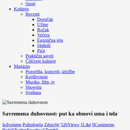
Sport
Kuhinja
Recepti
Doručak
Užine
Ručak
Večera
Egzotična jela
Slatkiši
Pića
Praktični saveti
Čišćenje kuhinje
Magazin
Pozorišta, koncerti, izložbe
Književnost
Muzika, film, tv
Showbiz
Svaštara
Savremena duhovnost: put ka obnovi uma i tela
Izdvajamo
Psihologija
Zdravlje
526
Views
1
Like
0
Comments
Podeli
Twitter
Facebook
Tumblr