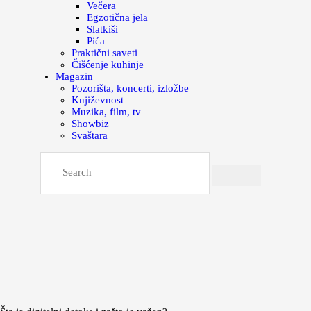
Večera
Egzotična jela
Slatkiši
Pića
Praktični saveti
Čišćenje kuhinje
Magazin
Pozorišta, koncerti, izložbe
Književnost
Muzika, film, tv
Showbiz
Svaštara