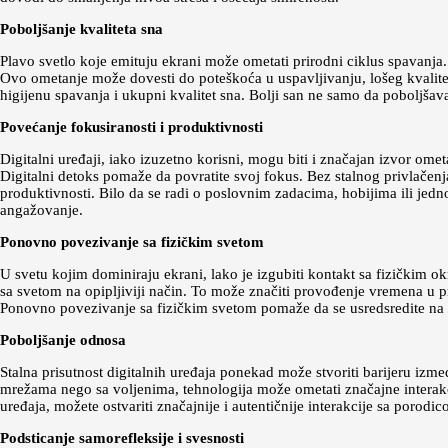
Poboljšanje kvaliteta sna
Plavo svetlo koje emituju ekrani može ometati prirodni ciklus spavanj
Ovo ometanje može dovesti do poteškoća u uspavljivanju, lošeg kvalitet
higijenu spavanja i ukupni kvalitet sna. Bolji san ne samo da poboljšav
Povećanje fokusiranosti i produktivnosti
Digitalni uređaji, iako izuzetno korisni, mogu biti i značajan izvor ome
Digitalni detoks pomaže da povratite svoj fokus. Bez stalnog privlačenj
produktivnosti. Bilo da se radi o poslovnim zadacima, hobijima ili jed
angažovanje.
Ponovno povezivanje sa fizičkim svetom
U svetu kojim dominiraju ekrani, lako je izgubiti kontakt sa fizičkim o
sa svetom na opipljiviji način. To može značiti provođenje vremena u p
Ponovno povezivanje sa fizičkim svetom pomaže da se usredsredite na sa
Poboljšanje odnosa
Stalna prisutnost digitalnih uređaja ponekad može stvoriti barijeru izm
mrežama nego sa voljenima, tehnologija može ometati značajne interakci
uređaja, možete ostvariti značajnije i autentičnije interakcije sa porodic
Podsticanje samorefleksije i svesnosti