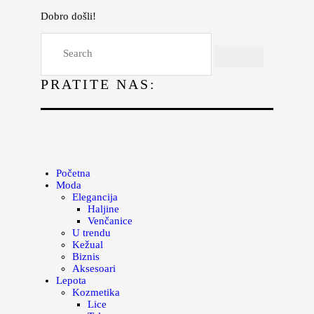
Dobro došli!
Početna
Moda
PRATITE NAS:
Lepota
Mama i deca
Lifestyle
Zdravlje
Početna
Moda
Kuhinja
Elegancija
Haljine
Magazin
Venčanice
U trendu
Kežual
Biznis
Aksesoari
Lepota
Kozmetika
Lice