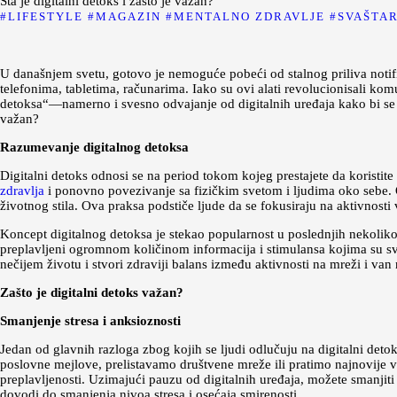
Šta je digitalni detoks i zašto je važan?
LIFESTYLE
MAGAZIN
MENTALNO ZDRAVLJE
SVAŠTA
U današnjem svetu, gotovo je nemoguće pobeći od stalnog priliva notifi
telefonima, tabletima, računarima. Iako su ovi alati revolucionisali kom
detoksa“—namerno i svesno odvajanje od digitalnih uređaja kako bi se na
važan?
Razumevanje digitalnog detoksa
Digitalni detoks odnosi se na period tokom kojeg prestajete da koristite
zdravlja
i ponovno povezivanje sa fizičkim svetom i ljudima oko sebe. O
životnog stila. Ova praksa podstiče ljude da se fokusiraju na aktivnosti
Koncept digitalnog detoksa je stekao popularnost u poslednjih nekoliko 
preplavljeni ogromnom količinom informacija i stimulansa kojima su sva
nečijem životu i stvori zdraviji balans između aktivnosti na mreži i van 
Zašto je digitalni detoks važan?
Smanjenje stresa i anksioznosti
Jedan od glavnih razloga zbog kojih se ljudi odlučuju na digitalni det
poslovne mejlove, prelistavamo društvene mreže ili pratimo najnovije 
preplavljenosti. Uzimajući pauzu od digitalnih uređaja, možete smanjit
dovodi do smanjenja nivoa stresa i osećaja smirenosti.