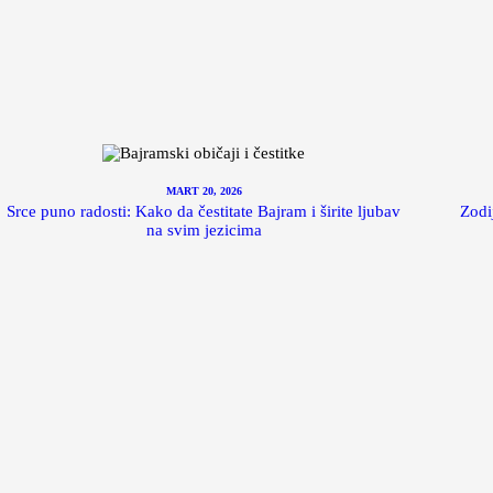
MART 20, 2026
Srce puno radosti: Kako da čestitate Bajram i širite ljubav
Zodi
na svim jezicima