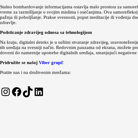
Stalno bombardovanje informacijama ostavlja malo prostora za samorefle
vreme za razmišljanje o svojim mislima i osećanjima. Ova samorefleksi
pažnja ili poboljšanje. Prakse svesnosti, poput meditacije ili vođenja
zdravlje.
Podsticanje zdravijeg odnosa sa tehnologijom
Na kraju, digitalni detoks je u suštini stvaranje zdravijeg, uravnoteženi
tih uređaja na svesniji način. Redovnim pauzama od ekrana, možete preisp
dovesti do namernije upotrebe digitalnih uređaja, smanjujući negativne u
Pridružite se našoj
Viber grupi!
Pratite nas i na društvenim mrežama:
Instagram
Facebook
TikTok
LinkedIn