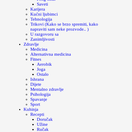
Saveti
Karijera
Kućni ljubimci
Tehnologija
Trikovi (Kako se brzo spremiti, kako
napraviti sam neke prozvode.. )
U razgovoru sa
Zanimljivosti
Zdravlje
Medicina
Alternativna medicina
Fitnes
Aerobik
Joga
Ostalo
Ishrana
Dijete
Mentalno zdravlje
Psihologija
Spavanje
Sport
Kuhinja
Recepti
Doručak
Užine
Ručak