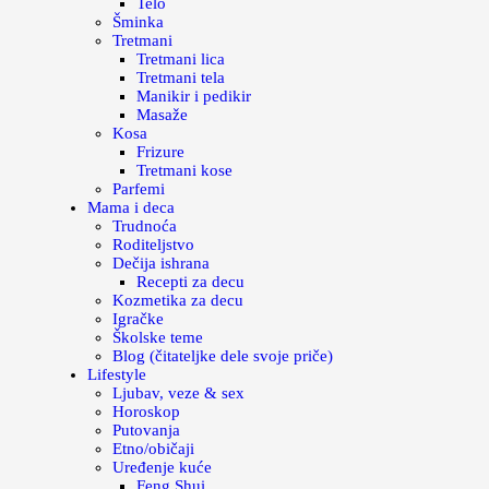
Telo
Šminka
Tretmani
Tretmani lica
Tretmani tela
Manikir i pedikir
Masaže
Kosa
Frizure
Tretmani kose
Parfemi
Mama i deca
Trudnoća
Roditeljstvo
Dečija ishrana
Recepti za decu
Kozmetika za decu
Igračke
Školske teme
Blog (čitateljke dele svoje priče)
Lifestyle
Ljubav, veze & sex
Horoskop
Putovanja
Etno/običaji
Uređenje kuće
Feng Shui