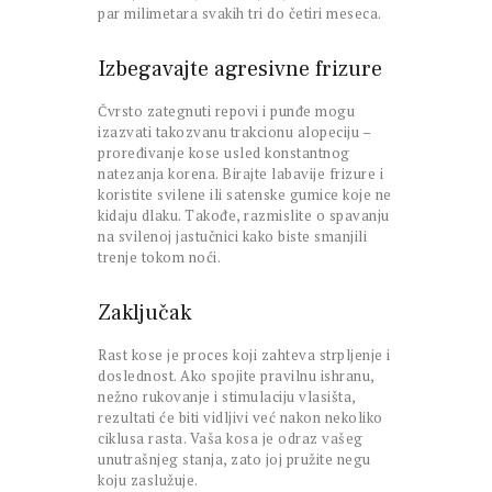
par milimetara svakih tri do četiri meseca.
Izbegavajte agresivne frizure
Čvrsto zategnuti repovi i punđe mogu
izazvati takozvanu trakcionu alopeciju –
proređivanje kose usled konstantnog
natezanja korena. Birajte labavije frizure i
koristite svilene ili satenske gumice koje ne
kidaju dlaku. Takođe, razmislite o spavanju
na svilenoj jastučnici kako biste smanjili
trenje tokom noći.
Zaključak
Rast kose je proces koji zahteva strpljenje i
doslednost. Ako spojite pravilnu ishranu,
nežno rukovanje i stimulaciju vlasišta,
rezultati će biti vidljivi već nakon nekoliko
ciklusa rasta. Vaša kosa je odraz vašeg
unutrašnjeg stanja, zato joj pružite negu
koju zaslužuje.