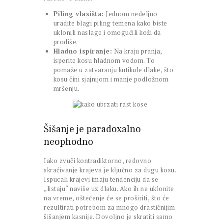
Piling vlasišta:
Jednom nedeljno
uradite blagi piling temena kako biste
uklonili naslage i omogućili koži da
prodiše.
Hladno ispiranje:
Na kraju pranja,
isperite kosu hladnom vodom. To
pomaže u zatvaranju kutikule dlake, što
kosu čini sjajnijom i manje podložnom
mršenju.
Šišanje je paradoxalno
neophodno
Iako zvuči kontradiktorno, redovno
skraćivanje krajeva je ključno za dugu kosu.
Ispucali krajevi imaju tendenciju da se
„listaju“ naviše uz dlaku. Ako ih ne uklonite
na vreme, oštećenje će se proširiti, što će
rezultirati potrebom za mnogo drastičnijim
šišanjem kasnije. Dovoljno je skratiti samo