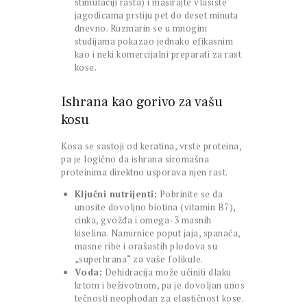
stimulaciji rasta) i masirajte vlasište
jagodicama prstiju pet do deset minuta
dnevno. Ruzmarin se u mnogim
studijama pokazao jednako efikasnim
kao i neki komercijalni preparati za rast
kose.
Ishrana kao gorivo za vašu
kosu
Kosa se sastoji od keratina, vrste proteina,
pa je logično da ishrana siromašna
proteinima direktno usporava njen rast.
Ključni nutrijenti:
Pobrinite se da
unosite dovoljno biotina (vitamin B7),
cinka, gvožđa i omega-3 masnih
kiselina. Namirnice poput jaja, spanaća,
masne ribe i orašastih plodova su
„superhrana“ za vaše folikule.
Voda:
Dehidracija može učiniti dlaku
krtom i beživotnom, pa je dovoljan unos
tečnosti neophodan za elastičnost kose.