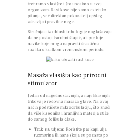
tretiramo vlasište i šta unosimo u svoj
organizam. Rast kose nije samo estetsko
pitanje, već direktan pokazatelj opšteg
zdravlja i pravilne nege.
Stručnjaci iz oblasti trihologije naglašavaju
da ne postoji čarobni štapić, ali postoje
navike koje mogu napraviti drastičnu
razliku u kratkom vremenskom periodu.
Masaža vlasišta kao prirodni
stimulator
Jedan od najjednostavnijih, a najefikasnijih
trikova je redovna masaža glave. Na ovaj
način podstičete mikrocirkulaciju, što znači
da više kiseonika i hranljivih materija stiže
do samog folikula dlake.
Trik sa uljem:
Koristite par kapi ulja
ruzmarina ili nane (koja su poznata po