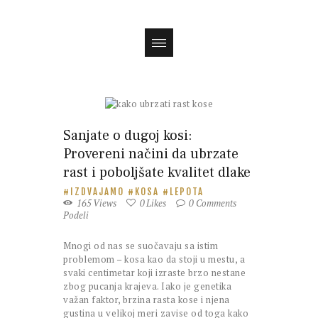
Magazin
Sanjate o dugoj kosi:
Provereni načini da ubrzate
rast i poboljšate kvalitet dlake
IZDVAJAMO
KOSA
LEPOTA
165
Views
0
Likes
0
Comments
Podeli
Mnogi od nas se suočavaju sa istim
problemom – kosa kao da stoji u mestu, a
svaki centimetar koji izraste brzo nestane
zbog pucanja krajeva. Iako je genetika
važan faktor, brzina rasta kose i njena
gustina u velikoj meri zavise od toga kako