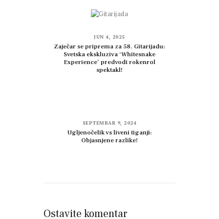
JUN 4, 2025
Zaječar se priprema za 58. Gitarijadu:
Svetska ekskluziva ‘Whitesnake
Experience’ predvodi rokenrol
spektakl!
SEPTEMBAR 9, 2024
Ugljenočelik vs liveni tiganji:
Objasnjene razlike!
Ostavite komentar