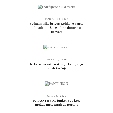
JANUAR 29, 2026
Večita muška briga: Koliko je zaista
‘dovoljno’ i šta godine donose u
krevet?
MART 17, 2026
Neka se za vašu uskršnju kampanju
nadaleko čuje!
APRIL 6, 2025
Pet PANTHEON funkcija za koje
možda niste znali da postoje