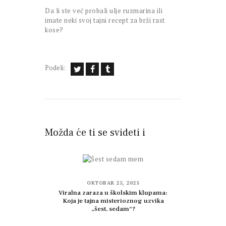
Da li ste već probali ulje ruzmarina ili
imate neki svoj tajni recept za brži rast
kose?
Podeli:
Možda će ti se svideti i
OKTOBAR 25, 2025
Viralna zaraza u školskim klupama:
Koja je tajna misterioznog uzvika
„šest, sedam“?