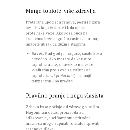
Manje toplote, više zdravlja
Preterana upotreba fenova, pegli i figara
izvlači vlagu iz dlake i kida njene
proteinske veze. Ako kosa puca na
krajevima brže nego što raste iz korena,
imaćete utisak da dužina stagnira.
Savet:
Kad god je moguće, sušite kosu
prirodno. Ako morate da koristite
toplotne alate, obavezno nanesite
kvalitetan proizvod za zaštitu od
toplote (
heat protectant
) i smanjite
temperaturu na uređaju.
Pravilno pranje i nega vlasišta
Zdrava kosa počinje od zdravog vlasišta.
Nagomilani ostaci proizvoda za
stilizovanje, suvi šamponi i prirodna
masnoća mogu zapušiti folikule i sprečiti
rast nove dlake.