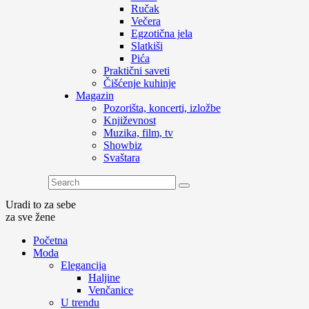
Ručak
Večera
Egzotična jela
Slatkiši
Pića
Praktični saveti
Čišćenje kuhinje
Magazin
Pozorišta, koncerti, izložbe
Književnost
Muzika, film, tv
Showbiz
Svaštara
Uradi to za sebe
za sve žene
Početna
Moda
Elegancija
Haljine
Venčanice
U trendu