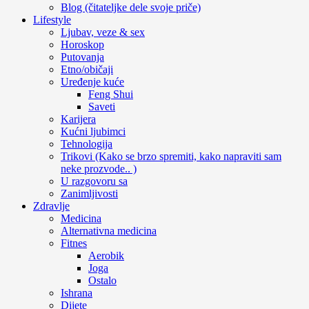
Blog (čitateljke dele svoje priče)
Lifestyle
Ljubav, veze & sex
Horoskop
Putovanja
Etno/običaji
Uređenje kuće
Feng Shui
Saveti
Karijera
Kućni ljubimci
Tehnologija
Trikovi (Kako se brzo spremiti, kako napraviti sam
neke prozvode.. )
U razgovoru sa
Zanimljivosti
Zdravlje
Medicina
Alternativna medicina
Fitnes
Aerobik
Joga
Ostalo
Ishrana
Dijete