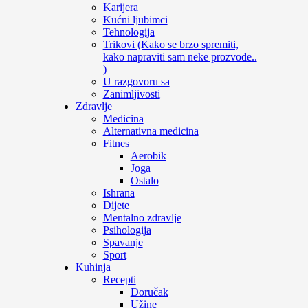
Karijera
Kućni ljubimci
Tehnologija
Trikovi (Kako se brzo spremiti,
kako napraviti sam neke prozvode..
)
U razgovoru sa
Zanimljivosti
Zdravlje
Medicina
Alternativna medicina
Fitnes
Aerobik
Joga
Ostalo
Ishrana
Dijete
Mentalno zdravlje
Psihologija
Spavanje
Sport
Kuhinja
Recepti
Doručak
Užine