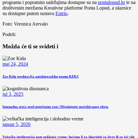
programu i popratnim sadržajima dostupne su na
pontalopud.hr
te na
društvenim mrežama Kreativne platforme Ponta Lopud, a ulaznice
su dostupne putem sustava
Entrio
.
Foto: Veronica Arevalo
Podeli:
Možda će ti se svideti i
maj 24, 2024
Zoe Kida predstavlja autobiografsku pesmu KEKS
jul 3, 2025
Iznenadna sreća pred neprijatnu vest: Objašnjenje neočekivanog obrta
januar 5, 2026
Veštačka inteligencija nam poklanja vreme: hoćemo li ga iskoristiti za život ili za još više