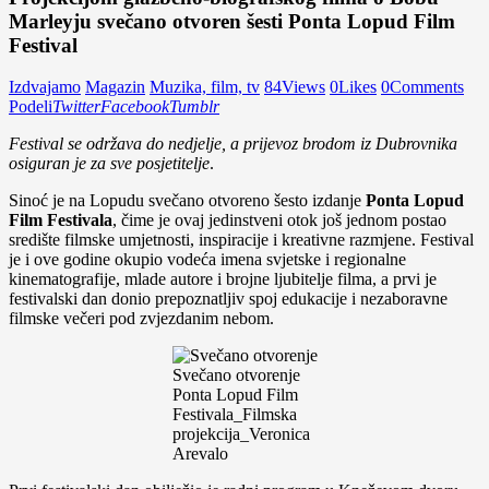
Marleyju svečano otvoren šesti Ponta Lopud Film
Festival
Izdvajamo
Magazin
Muzika, film, tv
84
Views
0
Likes
0
Comments
Podeli
Twitter
Facebook
Tumblr
Festival se održava do nedjelje, a prijevoz brodom iz Dubrovnika
osiguran je za sve posjetitelje
.
Sinoć je na Lopudu svečano otvoreno šesto izdanje
Ponta Lopud
Film Festivala
, čime je ovaj jedinstveni otok još jednom postao
središte filmske umjetnosti, inspiracije i kreativne razmjene. Festival
je i ove godine okupio vodeća imena svjetske i regionalne
kinematografije, mlade autore i brojne ljubitelje filma, a prvi je
festivalski dan donio prepoznatljiv spoj edukacije i nezaboravne
filmske večeri pod zvjezdanim nebom.
Svečano otvorenje
Ponta Lopud Film
Festivala_Filmska
projekcija_Veronica
Arevalo