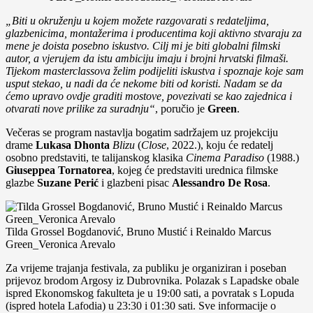
„Biti u okruženju u kojem možete razgovarati s redateljima,
glazbenicima, montažerima i producentima koji aktivno stvaraju za
mene je doista posebno iskustvo. Cilj mi je biti globalni filmski
autor, a vjerujem da istu ambiciju imaju i brojni hrvatski filmaši.
Tijekom masterclassova želim podijeliti iskustva i spoznaje koje sam
usput stekao, u nadi da će nekome biti od koristi. Nadam se da
ćemo upravo ovdje graditi mostove, povezivati se kao zajednica i
otvarati nove prilike za suradnju“
, poručio je
Green
.
Večeras se program nastavlja bogatim sadržajem uz projekciju
drame
Lukasa Dhonta
Blizu
(
Close
, 2022.), koju će redatelj
osobno predstaviti, te talijanskog klasika
Cinema Paradiso
(1988.)
Giuseppea Tornatorea
, kojeg će predstaviti urednica filmske
glazbe
Suzane Perić
i glazbeni pisac
Alessandro De Rosa
.
Tilda Grossel Bogdanović, Bruno Mustić i Reinaldo Marcus
Green_Veronica Arevalo
Za vrijeme trajanja festivala, za publiku je organiziran i poseban
prijevoz brodom Argosy iz Dubrovnika. Polazak s Lapadske obale
ispred Ekonomskog fakulteta je u 19:00 sati, a povratak s Lopuda
(ispred hotela Lafodia) u 23:30 i 01:30 sati. Sve informacije o