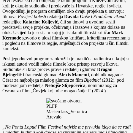
Prvi festivalski dan obilježio je radni program u Kneževom dvoru,
koji je okupio sudionike i predavače iz Hrvatske, regije i svijeta.
Ovogodišnji je program osmišljen oko dvaju projekata u razvoju:
filmova
Povijest bolesti
redatelja
Davida Gaše
i
Produženi vikend
redateljice
Katarine Koljević
, čiji su timovi u uvodnoj sesiji
predstavili svoje projekte, očekivanja i izazove s kojima dolaze na
otok. Uslijedila je sesija u kojoj je istaknuti filmski kritičar
Mark
Kermode
govorio o ulozi filmskog kritičara, kriterijima recenziranja
i pogledu na filmove iz regije, smještajući oba projekta u širi filmski
kontekst.
Poslijepodnevni program zaokružila je praktična radionica u kojoj su
iskusni autori vodili mlade filmaše kroz pristup razvoju likova.
Sudionike su kroz proces proveli redatelj i glumac
Dragan
Bjelogrlić
i francuski glumac
Alexis Manenti
, dobitnik nagrade
César za najboljega mladog glumca za film
Bijednici
(2012), pod
moderacijom redatelja
Nebojše
Slijepčevića
, nominiranog za
Oscara za film „Čovjek koji nije mogao šutjeti“ (2024.).
PLFF
Masterclass_Veronica
Arevalo
„Na Ponta Lopud Film Festival najviše me privukla ideja da se radi
s mladim ljudima koji dolaze sa spremnim scenarijima i filmovima