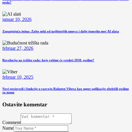
posla?
januar 10, 2026
Zapanjujuća istina: Zašto neki od najbistrijih umova i dalje ignorišu moć AI alata
februar 27, 2026
Revolucija na tržištu rada: koje veštine će vredeti 2030. godine?
februar 10, 2025
Novi proizvodi i funkcije u razvoju Rakuten Vibera kao super-aplikacije obeležili godinu
za nama
Ostavite komentar
Comment
Name