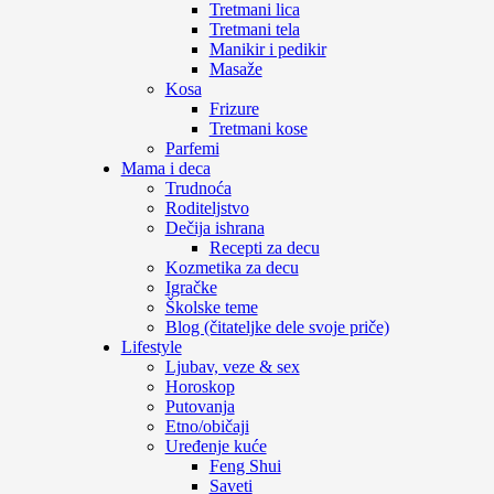
Tretmani lica
Tretmani tela
Manikir i pedikir
Masaže
Kosa
Frizure
Tretmani kose
Parfemi
Mama i deca
Trudnoća
Roditeljstvo
Dečija ishrana
Recepti za decu
Kozmetika za decu
Igračke
Školske teme
Blog (čitateljke dele svoje priče)
Lifestyle
Ljubav, veze & sex
Horoskop
Putovanja
Etno/običaji
Uređenje kuće
Feng Shui
Saveti