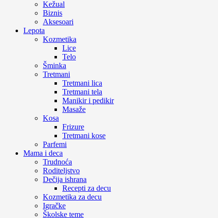
Kežual
Biznis
Aksesoari
Lepota
Kozmetika
Lice
Telo
Šminka
Tretmani
Tretmani lica
Tretmani tela
Manikir i pedikir
Masaže
Kosa
Frizure
Tretmani kose
Parfemi
Mama i deca
Trudnoća
Roditeljstvo
Dečija ishrana
Recepti za decu
Kozmetika za decu
Igračke
Školske teme