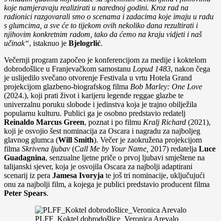
koje namjeravaju realizirati u narednoj godini. Kroz rad na
radionici razgovarali smo o scenama i zadacima koje imaju u radu
s glumcima, a sve će to tijekom ovih nekoliko dana rezultirati i
njihovim konkretnim radom, tako da ćemo na kraju vidjeti i naš
učinak“
, istaknuo je
Bjelogrlić
.
Večernji program započeo je konferencijom za medije i koktelom
dobrodošlice u Franjevačkom samostanu
Lopud 1483
, nakon čega
je uslijedilo svečano otvorenje Festivala u vrtu Hotela Grand
projekcijom glazbeno-biografskog filma
Bob Marley: One Love
(2024.), koji prati život i karijeru legende reggae glazbe te
univerzalnu poruku slobode i jedinstva koja je trajno obilježila
popularnu kulturu. Publici ga je osobno predstavio redatelj
Reinaldo Marcus Green
, poznat i po filmu
Kralj Richard
(2021),
koji je osvojio šest nominacija za Oscara i nagradu za najboljeg
glavnog glumca (
Will Smith
). Večer je zaokružena projekcijom
filma
Skrivena ljubav
(
Call Me by Your Name,
2017) redatelja
Luce
Guadagnina
, senzualne ljetne priče o prvoj ljubavi smještene na
talijanski sjever, koja je osvojila Oscara za najbolji adaptirani
scenarij iz pera
Jamesa Ivoryja
te još tri nominacije, uključujući
onu za najbolji film, a kojega je publici predstavio producent filma
Peter Spears
.
PLFF_Koktel dobrodošlice_Veronica Arevalo