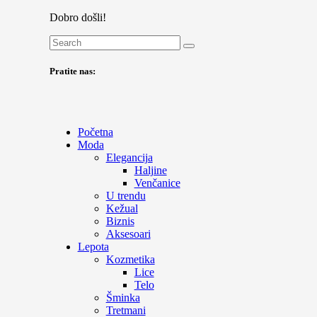
Dobro došli!
Pratite nas:
Početna
Moda
Elegancija
Haljine
Venčanice
U trendu
Kežual
Biznis
Aksesoari
Lepota
Kozmetika
Lice
Telo
Šminka
Tretmani