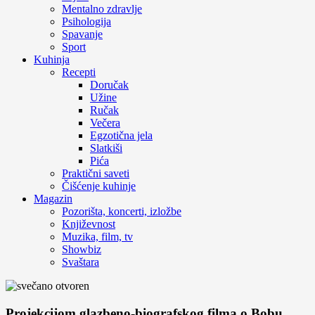
Mentalno zdravlje
Psihologija
Spavanje
Sport
Kuhinja
Recepti
Doručak
Užine
Ručak
Večera
Egzotična jela
Slatkiši
Pića
Praktični saveti
Čišćenje kuhinje
Magazin
Pozorišta, koncerti, izložbe
Književnost
Muzika, film, tv
Showbiz
Svaštara
Projekcijom glazbeno-biografskog filma o Bobu