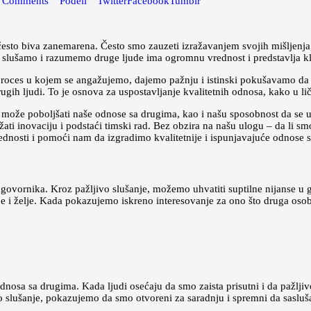
0
Comments
Podeli
Twitter
Facebook
Tumblr
esto biva zanemarena. Često smo zauzeti izražavanjem svojih mišljenja
no slušamo i razumemo druge ljude ima ogromnu vrednost i predstavlja
e proces u kojem se angažujemo, dajemo pažnju i istinski pokušavamo d
drugih ljudi. To je osnova za uspostavljanje kvalitetnih odnosa, kako u 
o može poboljšati naše odnose sa drugima, kao i našu sposobnost da se
i inovaciju i podstaći timski rad. Bez obzira na našu ulogu – da li smo me
ednosti i pomoći nam da izgradimo kvalitetnije i ispunjavajuće odnose 
ornika. Kroz pažljivo slušanje, možemo uhvatiti suptilne nijanse u g
 i želje. Kada pokazujemo iskreno interesovanje za ono što druga osoba
 odnosa sa drugima. Kada ljudi osećaju da smo zaista prisutni i da pažlji
slušanje, pokazujemo da smo otvoreni za saradnju i spremni da sasluša