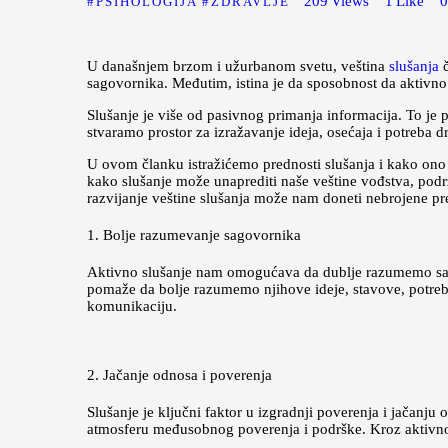
209
Views
1
Like
PSIHOLOGIJA
ZDRAVLJE
U današnjem brzom i užurbanom svetu, veština
slušanja
č
sagovornika. Međutim, istina je da sposobnost da aktiv
Slušanje je više od pasivnog primanja informacija. To j
stvaramo prostor za izražavanje ideja, osećaja i potreba 
U ovom članku istražićemo prednosti slušanja i kako on
kako slušanje može unaprediti naše veštine vođstva, podržat
razvijanje veštine slušanja može nam doneti nebrojene pr
1. Bolje razumevanje sagovornika
Aktivno slušanje nam omogućava da dublje razumemo sagov
pomaže da bolje razumemo njihove ideje, stavove, potrebe
komunikaciju.
2. Jačanje odnosa i poverenja
Slušanje je ključni faktor u izgradnji poverenja i jačanju
atmosferu međusobnog poverenja i podrške. Kroz aktivno 