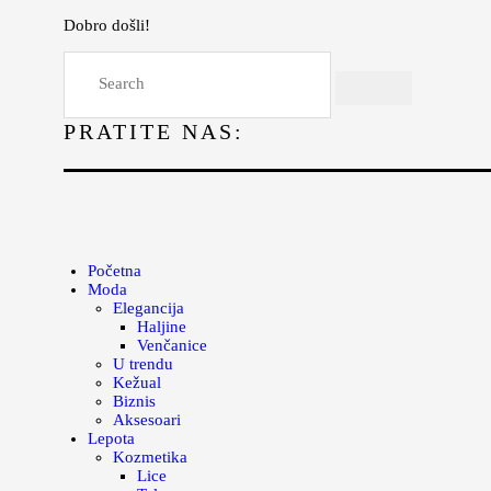
Dobro došli!
Početna
Moda
PRATITE NAS:
Lepota
Mama i deca
Lifestyle
Zdravlje
Početna
Moda
Kuhinja
Elegancija
Haljine
Magazin
Venčanice
U trendu
Kežual
Biznis
Aksesoari
Lepota
Kozmetika
Lice