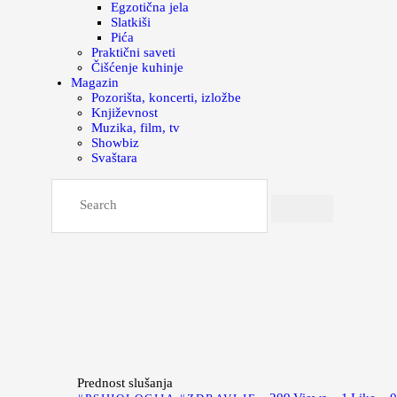
Egzotična jela
Slatkiši
Pića
Praktični saveti
Čišćenje kuhinje
Magazin
Pozorišta, koncerti, izložbe
Književnost
Muzika, film, tv
Showbiz
Svaštara
Prednost slušanja