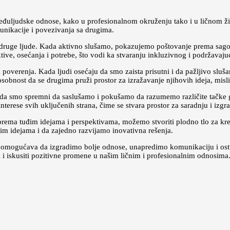
eđuljudske odnose, kako u profesionalnom okruženju tako i u ličnom živ
nikacije i povezivanja sa drugima.
druge ljude. Kada aktivno slušamo, pokazujemo poštovanje prema sago
, osećanja i potrebe, što vodi ka stvaranju inkluzivnog i podržavaju
a poverenja. Kada ljudi osećaju da smo zaista prisutni i da pažljivo slu
obnost da se drugima pruži prostor za izražavanje njihovih ideja, misli 
Kada smo spremni da saslušamo i pokušamo da razumemo različite tačke g
erese svih uključenih strana, čime se stvara prostor za saradnju i izgra
t prema tuđim idejama i perspektivama, možemo stvoriti plodno tlo za k
 idejama i da zajedno razvijamo inovativna rešenja.
m omogućava da izgradimo bolje odnose, unapredimo komunikaciju i ost
ci i iskusiti pozitivne promene u našim ličnim i profesionalnim odnosim