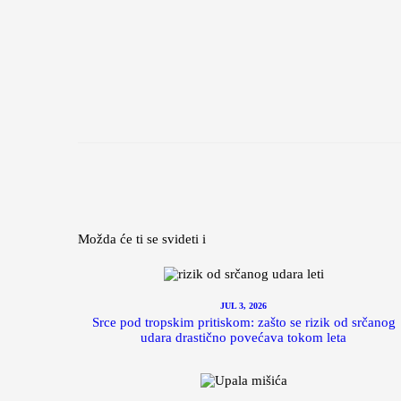
Možda će ti se svideti i
JUL 3, 2026
Srce pod tropskim pritiskom: zašto se rizik od srčanog
udara drastično povećava tokom leta