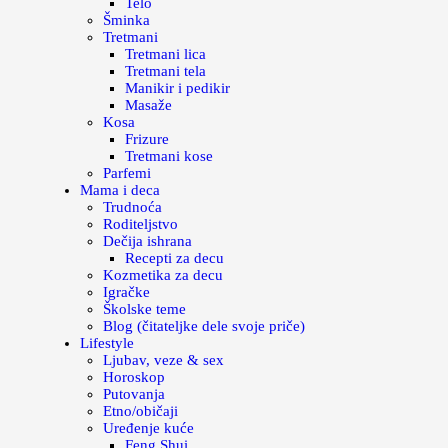
Telo
Šminka
Tretmani
Tretmani lica
Tretmani tela
Manikir i pedikir
Masaže
Kosa
Frizure
Tretmani kose
Parfemi
Mama i deca
Trudnoća
Roditeljstvo
Dečija ishrana
Recepti za decu
Kozmetika za decu
Igračke
Školske teme
Blog (čitateljke dele svoje priče)
Lifestyle
Ljubav, veze & sex
Horoskop
Putovanja
Etno/običaji
Uređenje kuće
Feng Shui