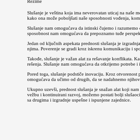
Rezime
Slušanje je veština koja ima neverovatan uticaj na naše m
kako ona može poboljšati naše sposobnosti vođenja, komu
Slušanje nam omogućava da istinski čujemo i razumemo 
sposobnost nam omogućava da prepoznamo tuđe perspektive
Jedan od ključnih aspekata prednosti slušanja je izgradnj
njima. Poverenje se gradi kroz iskrenu komunikaciju i spos
Takođe, slušanje je važan alat za rešavanje konflikata. 
rešenja. Slušanje nam omogućava da otkrijemo potrebe i int
Pored toga, slušanje podstiče inovaciju. Kroz otvorenos
omogućava da učimo od drugih, da se nadahnemo njihovim
Ukupno uzevši, prednost slušanja je snažan alat koji na
vežbu i kontinuirani razvoj, možemo postati bolji slušao
sa drugima i izgradnje uspešne i ispunjene zajednice.