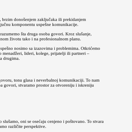
, brzim donošenjem zaključaka ili prekidanjem
 ključnu komponentu uspešne komunikacije.
a razumemo šta druga osoba govori. Kroz slušanje,
ličnom životu tako i na profesionalnom planu.
 uspešno nosimo sa izazovima i problemima. Otkrićemo
nadžeri, lideri, kolege, prijatelji ili partneri –
sa drugima.
ovoru, tonu glasa i neverbalnoj komunikaciji. To nam
 govori, stvaramo prostor za otvoreniju i iskreniju
vo slušamo, oni se osećaju cenjeno i poštovano. To stvara
mo različite perspektive.