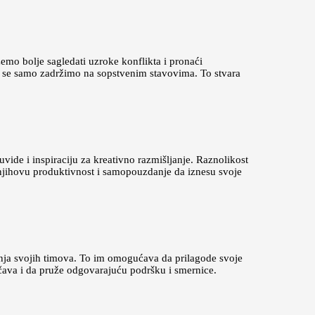
mo bolje sagledati uzroke konflikta i pronaći
a se samo zadržimo na sopstvenim stavovima. To stvara
vide i inspiraciju za kreativno razmišljanje. Raznolikost
 njihovu produktivnost i samopouzdanje da iznesu svoje
anja svojih timova. To im omogućava da prilagode svoje
čava i da pruže odgovarajuću podršku i smernice.