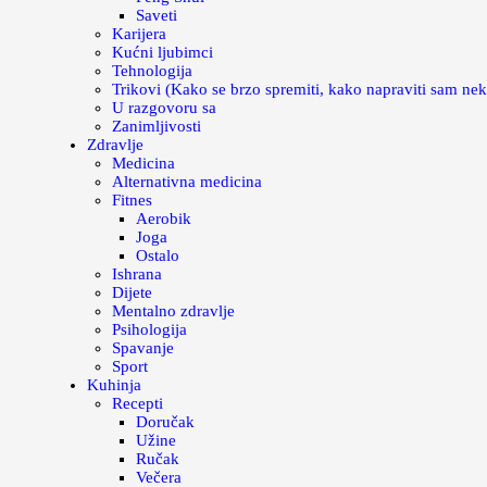
Saveti
Karijera
Kućni ljubimci
Tehnologija
Trikovi (Kako se brzo spremiti, kako napraviti sam nek
U razgovoru sa
Zanimljivosti
Zdravlje
Medicina
Alternativna medicina
Fitnes
Aerobik
Joga
Ostalo
Ishrana
Dijete
Mentalno zdravlje
Psihologija
Spavanje
Sport
Kuhinja
Recepti
Doručak
Užine
Ručak
Večera