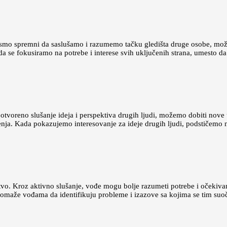
a smo spremni da saslušamo i razumemo tačku gledišta druge osobe, može
a se fokusiramo na potrebe i interese svih uključenih strana, umesto d
otvoreno slušanje ideja i perspektiva drugih ljudi, možemo dobiti nove u
đenja. Kada pokazujemo interesovanje za ideje drugih ljudi, podstičemo
stvo. Kroz aktivno slušanje, vođe mogu bolje razumeti potrebe i očekiv
 pomaže vođama da identifikuju probleme i izazove sa kojima se tim suo