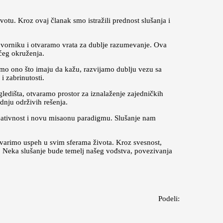
otu. Kroz ovaj članak smo istražili prednost slušanja i
vorniku i otvaramo vrata za dublje razumevanje. Ova
ćeg okruženja.
šamo ono što imaju da kažu, razvijamo dublju vezu sa
i zabrinutosti.
ledišta, otvaramo prostor za iznalaženje zajedničkih
dnju održivih rešenja.
reativnost i novu misaonu paradigmu. Slušanje nam
varimo uspeh u svim sferama života. Kroz svesnost,
a. Neka slušanje bude temelj našeg vođstva, povezivanja
Podeli: