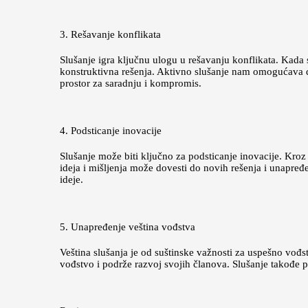
3. Rešavanje konflikata
Slušanje igra ključnu ulogu u rešavanju konflikata. Kad
konstruktivna rešenja. Aktivno slušanje nam omogućava d
prostor za saradnju i kompromis.
4. Podsticanje inovacije
Slušanje može biti ključno za podsticanje inovacije. Kroz 
ideja i mišljenja može dovesti do novih rešenja i unapre
ideje.
5. Unapređenje veština vođstva
Veština slušanja je od suštinske važnosti za uspešno vođ
vođstvo i podrže razvoj svojih članova. Slušanje takođe