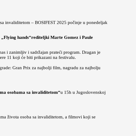
a sa invaliditetom – BOSIFEST 2025 počinje u ponedeljak
m „Flying hands“rediteljki Marte Gomez i Paule
 nas i zanimljiv i sadržajan prateći program. Dragan je
e 11 koji će biti prikazani na festivalu.
agrade: Gran Prix za najbolji film, nagradu za najbolju
ema osobama sa invaliditetom“
u 15h u Jugoslovenskoj
a života osoba sa invaliditetom, a filmovi koji se