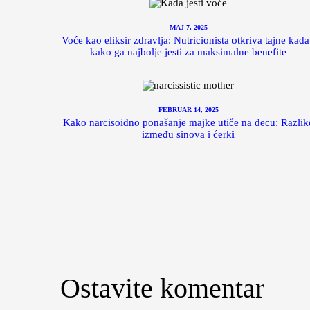
MAJ 7, 2025
Voće kao eliksir zdravlja: Nutricionista otkriva tajne kada
kako ga najbolje jesti za maksimalne benefite
FEBRUAR 14, 2025
Kako narcisoidno ponašanje majke utiče na decu: Razlik
između sinova i ćerki
Ostavite komentar