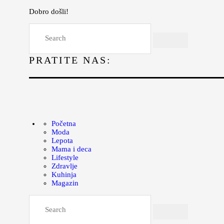
Dobro došli!
Početna
Moda
PRATITE NAS:
Lepota
Mama i deca
Lifestyle
Zdravlje
Početna
Moda
Kuhinja
Lepota
Mama i deca
Magazin
Lifestyle
Zdravlje
Kuhinja
Magazin