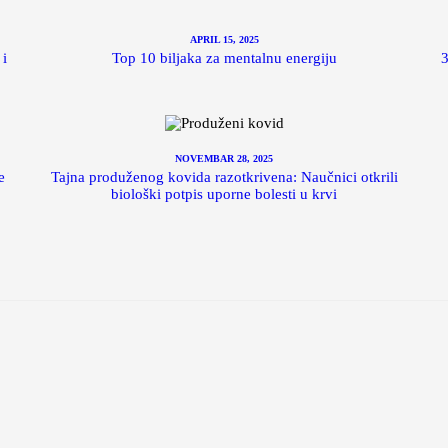
APRIL 15, 2025
 i
Top 10 biljaka za mentalnu energiju
3
NOVEMBAR 28, 2025
e
Tajna produženog kovida razotkrivena: Naučnici otkrili
biološki potpis uporne bolesti u krvi