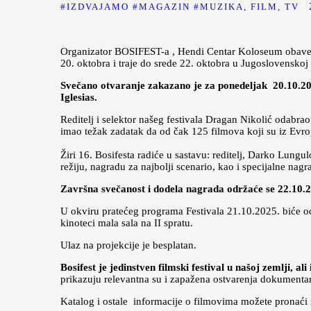
IZDVAJAMO
MAGAZIN
MUZIKA, FILM, TV
Organizator BOSIFEST-a , Hendi Centar Koloseum obavešta
20. oktobra i traje do srede 22. oktobra u Jugoslovenskoj 
Svečano otvaranje zakazano je za ponedeljak 20.10.2025
Iglesias.
Reditelj i selektor našeg festivala Dragan Nikolić odabrao
imao težak zadatak da od čak 125 filmova koji su iz Evrope
Žiri 16. Bosifesta radiće u sastavu: reditelj, Darko Lungu
režiju, nagradu za najbolji scenario, kao i specijalne nagr
Završna svečanost i dodela nagrada održa
ć
e se 22.10.
U okviru pratećeg programa Festivala 21.10.2025. biće o
kinoteci mala sala na II spratu.
Ulaz na projekcije je besplatan.
Bosifest je jedinstven filmski festival u našoj zemlji, al
prikazuju relevantna su i zapažena ostvarenja dokumenta
Katalog i ostale informacije o filmovima možete pronaći 