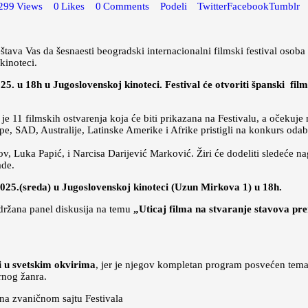
299
Views
0
Likes
0
Comments
Podeli
Twitter
Facebook
Tumblr
va Vas da šesnaesti beogradski internacionalni filmski festival osob
kinoteci.
. u 18h u Jugoslovenskoj kinoteci. Festival će otvoriti španski fil
 je 11 filmskih ostvarenja koja će biti prikazana na Festivalu, a očekuje
, SAD, Australije, Latinske Amerike i Afrike pristigli na konkurs odaber
lov, Luka Papić, i Narcisa Darijević Marković. Žiri će dodeliti sledeće n
ade.
2025.(sreda) u Jugoslovenskoj kinoteci (Uzun Mirkova 1) u 18h.
držana panel diskusija na temu
„Uticaj filma na stvaranje stavova pr
i i u svetskim okvirima
, jer je njegov kompletan program posvećen temam
rnog žanra.
na zvaničnom sajtu Festivala