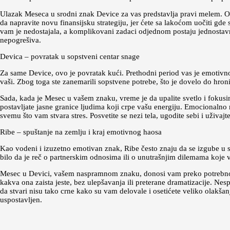
Ulazak Meseca u srodni znak Device za vas predstavlja pravi melem. Ose
da napravite novu finansijsku strategiju, jer ćete sa lakoćom uočiti gd
vam je nedostajala, a komplikovani zadaci odjednom postaju jednostavni
nepogrešiva.
Devica – povratak u sopstveni centar snage
Za same Device, ovo je povratak kući. Prethodni period vas je emotivno 
vaši. Zbog toga ste zanemarili sopstvene potrebe, što je dovelo do hro
Sada, kada je Mesec u vašem znaku, vreme je da upalite svetlo i fokusir
postavljate jasne granice ljudima koji crpe vašu energiju. Emocionalno ra
svemu što vam stvara stres. Posvetite se nezi tela, ugodite sebi i uživajte u
Ribe – spuštanje na zemlju i kraj emotivnog haosa
Kao vodeni i izuzetno emotivan znak, Ribe često znaju da se izgube u 
bilo da je reč o partnerskim odnosima ili o unutrašnjim dilemama koje 
Mesec u Devici, vašem naspramnom znaku, donosi vam preko potrebno u
kakva ona zaista jeste, bez ulepšavanja ili preterane dramatizacije. Nes
da stvari nisu tako crne kako su vam delovale i osetićete veliko olakša
uspostavljen.