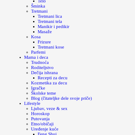
Telo
Šminka
Tretmani
Tretmani lica
Tretmani tela
Manikir i pedikir
Masaže
Kosa
Frizure
Tretmani kose
Parfemi
Mama i deca
Trudnoća
Roditeljstvo
Dečija ishrana
Recepti za decu
Kozmetika za decu
Igračke
Školske teme
Blog (čitateljke dele svoje priče)
Lifestyle
Ljubav, veze & sex
Horoskop
Putovanja
Etno/običaji
Uređenje kuće
Feng Shui