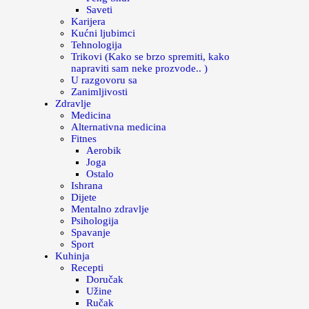
Saveti
Karijera
Kućni ljubimci
Tehnologija
Trikovi (Kako se brzo spremiti, kako
napraviti sam neke prozvode.. )
U razgovoru sa
Zanimljivosti
Zdravlje
Medicina
Alternativna medicina
Fitnes
Aerobik
Joga
Ostalo
Ishrana
Dijete
Mentalno zdravlje
Psihologija
Spavanje
Sport
Kuhinja
Recepti
Doručak
Užine
Ručak