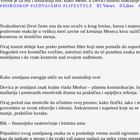
Vreme je za red i unutrašnji mir: kako Mesec u Devici donosi olakšanje
81
Views
0
Likes
HOROSKOP
IZDVAJAMO
LIFESTYLE
Svakodnevni život često zna da nas uvuče u krug brzine, haosa i nepredvid
podsvesne reakcije u velikoj meri zavise od kretanja Meseca kroz različ
kosmosu se drastično menja.
Ovaj tranzit deluje kao preko potreban filter koji nam pomaže da uspo
blagodeti ove kosmičke svežine, astrolozi ističu da tri posebna znaka 
nedeljama i da vrate kontrolu nad svojom sudbinom.
Kako zemljana energija utiče na naš unutrašnji svet
Devica je zemljani znak kojim vlada Merkur – planeta komunikacije, lo
maštarija i preteranih emotivnih drama na praktična i opipljiva rešenja.
Ovaj period nas motiviše da očistimo svoj prostor, kako fizički, tako i
posvetimo se svom zdravlju i ishrani. Anksioznost i napetost koje su se
manje, praktične korake.
Bik – finansijsko rasterećenje i bistrina uma
Pripadnici ovog zemljanog znaka su u poslednje vreme nosili ogroman te
kao da tapkate u mestu i da svaki vaš napor nailazi na neku vrstu prepr