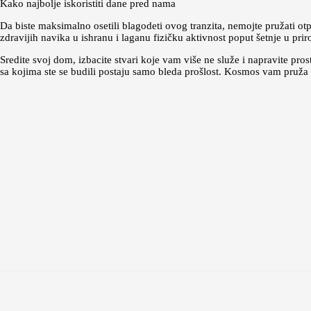
Kako najbolje iskoristiti dane pred nama
Da biste maksimalno osetili blagodeti ovog tranzita, nemojte pružati
zdravijih navika u ishranu i laganu fizičku aktivnost poput šetnje u prir
Sredite svoj dom, izbacite stvari koje vam više ne služe i napravite pro
sa kojima ste se budili postaju samo bleda prošlost. Kosmos vam pruža 