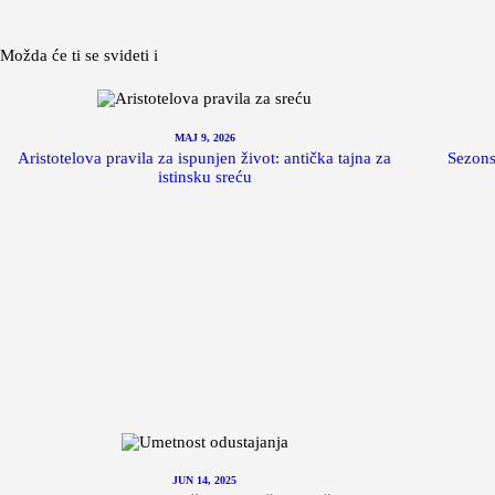
Možda će ti se svideti i
MAJ 9, 2026
Aristotelova pravila za ispunjen život: antička tajna za
Sezons
istinsku sreću
JUN 14, 2025