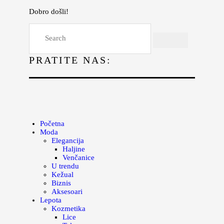
Dobro došli!
Početna
Moda
PRATITE NAS:
Lepota
Mama i deca
Lifestyle
Zdravlje
Početna
Moda
Kuhinja
Elegancija
Haljine
Magazin
Venčanice
U trendu
Kežual
Biznis
Aksesoari
Lepota
Kozmetika
Lice