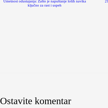
Umetnost odustajanja: Zašto je napuštanje loših navika
21
ključno za rast i uspeh
Ostavite komentar