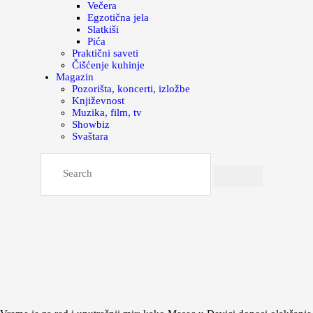
Večera
Egzotična jela
Slatkiši
Pića
Praktični saveti
Čišćenje kuhinje
Magazin
Pozorišta, koncerti, izložbe
Književnost
Muzika, film, tv
Showbiz
Svaštara