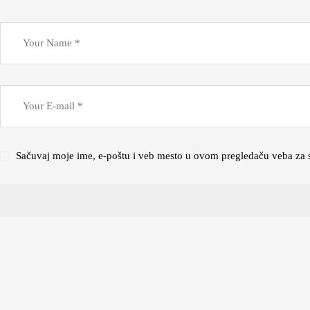
Sačuvaj moje ime, e-poštu i veb mesto u ovom pregledaču veba za 