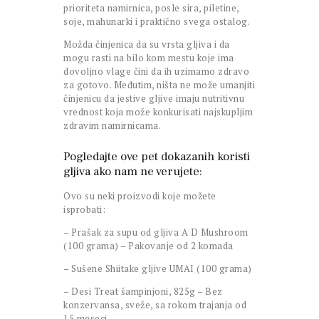
prioriteta namirnica, posle sira, piletine,
soje, mahunarki i praktično svega ostalog.
Možda činjenica da su vrsta gljiva i da
mogu rasti na bilo kom mestu koje ima
dovoljno vlage čini da ih uzimamo zdravo
za gotovo. Međutim, ništa ne može umanjiti
činjenicu da jestive gljive imaju nutritivnu
vrednost koja može konkurisati najskupljim
zdravim namirnicama.
Pogledajte ove pet dokazanih koristi
gljiva ako nam ne verujete:
Ovo su neki proizvodi koje možete
isprobati:
– Prašak za supu od gljiva A D Mushroom
(100 grama) – Pakovanje od 2 komada
– Sušene Shiitake gljive UMAI (100 grama)
– Desi Treat šampinjoni, 825g – Bez
konzervansa, sveže, sa rokom trajanja od
15 meseci