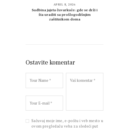
APRIL 8, 2026
Sudbina jajeta čuvarkuće: gde se drži i
šta uraditi sa prošlogodišnjim
zaštitnikom doma
Ostavite komentar
Sačuvaj moje ime, e-poštu i veb mesto u
ovom pregledaču veba za sledeći put