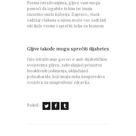
Prema istraživanjima, gljive vam mogu
pomoći da izgubite težinu jer imaju
izuzetno malo kalorija. Zapravo, visok
sadržaj vlakana u njima može vas zadržati
siti duže vreme i sprečiti želju za hranom.
Gljive takođe mogu sprečiti dijabetes
Isto istraživanje govori o anti-dijabetičkim
svojstvima gljiva, zahvaljujući prisustvu
bioaktivnih jedinjenja, uključujući
polisaharide, koji imaju neka neuporediva
svojstva za unapređenje zdravlja.
Podeli: