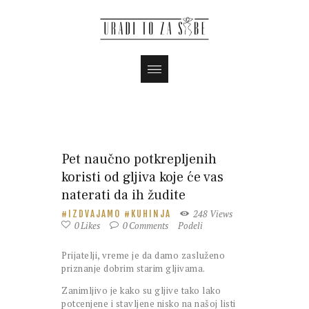
Pet naučno potkrepljenih
koristi od gljiva koje će vas
naterati da ih žudite
248
Views
IZDVAJAMO
KUHINJA
0
Likes
0
Comments
Podeli
Prijatelji, vreme je da damo zasluženo
priznanje dobrim starim gljivama.
Zanimljivo je kako su gljive tako lako
potcenjene i stavljene nisko na našoj listi