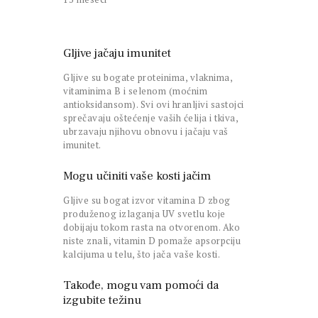
Gljive jačaju imunitet
Gljive su bogate proteinima, vlaknima,
vitaminima B i selenom (moćnim
antioksidansom). Svi ovi hranljivi sastojci
sprečavaju oštećenje vaših ćelija i tkiva,
ubrzavaju njihovu obnovu i jačaju vaš
imunitet.
Mogu učiniti vaše kosti jačim
Gljive su bogat izvor vitamina D zbog
produženog izlaganja UV svetlu koje
dobijaju tokom rasta na otvorenom. Ako
niste znali, vitamin D pomaže apsorpciju
kalcijuma u telu, što jača vaše kosti.
Takođe, mogu vam pomoći da
izgubite težinu