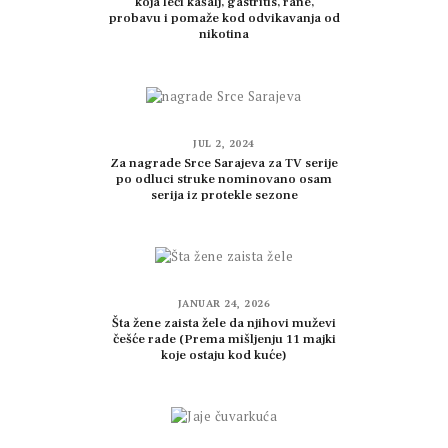
koja leči kašalj, gastritis, rane,
probavu i pomaže kod odvikavanja od
nikotina
JUL 2, 2024
Za nagrade Srce Sarajeva za TV serije
po odluci struke nominovano osam
serija iz protekle sezone
JANUAR 24, 2026
Šta žene zaista žele da njihovi muževi
češće rade (Prema mišljenju 11 majki
koje ostaju kod kuće)