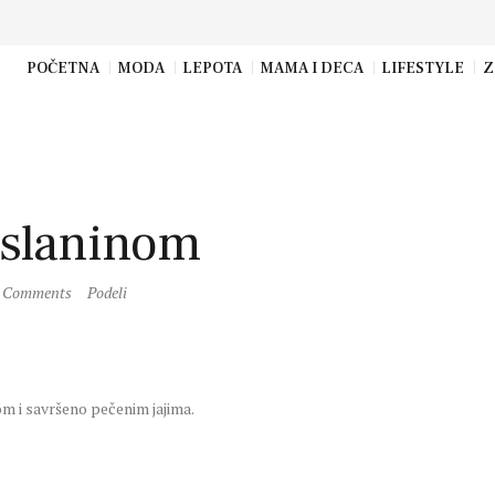
POČETNA
MODA
LEPOTA
MAMA I DECA
LIFESTYLE
Z
a slaninom
Comments
Podeli
m i savršeno pečenim jajima.