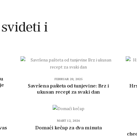
 svideti i
šu
FEBRUAR 20, 2025
je
Savršena pašteta od tunjevine: Brz i
Hrs
ukusan recept za svaki dan
MART 12, 2024
 vas
Domaći kečap za dva minuta
chee