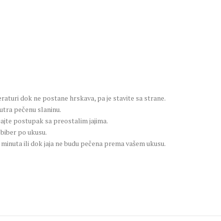
eraturi dok ne postane hrskava, pa je stavite sa strane.
utra pečenu slaninu.
ljajte postupak sa preostalim jajima.
 biber po ukusu.
0 minuta ili dok jaja ne budu pečena prema vašem ukusu.