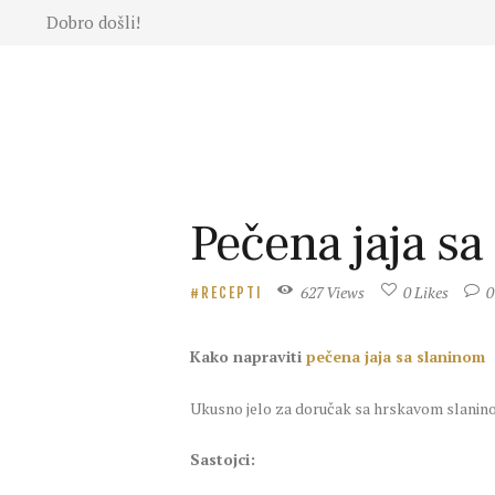
Dobro došli!
Moda
Lepota
Mama i
deca
Lifestyle
Zdravlje
Pečena jaja s
Kuhinja
Magazin
627
Views
0
Likes
0
RECEPTI
Kako napraviti
pečena jaja sa slaninom
Ukusno jelo za doručak sa hrskavom slanino
Sastojci: