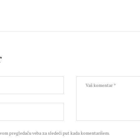
r
 ovom pregledaču veba za sledeći put kada komentarišem.