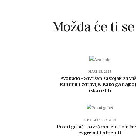
Možda će ti se
MART 18, 2025
Avokado – Savršen sastojak za va
kuhinju i zdravlje: Kako ga najbol
iskoristiti
SEPTEMBAR 27, 2024
Posni gulaš – savršeno jelo koje će
zagrejati i okrepiti