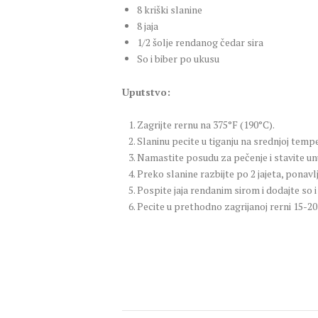
8 kriški slanine
8 jaja
1/2 šolje rendanog čedar sira
So i biber po ukusu
Uputstvo:
Zagrijte rernu na 375°F (190°C).
Slaninu pecite u tiganju na srednjoj temp
Namastite posudu za pečenje i stavite un
Preko slanine razbijte po 2 jajeta, ponav
Pospite jaja rendanim sirom i dodajte so i
Pecite u prethodno zagrijanoj rerni 15-2