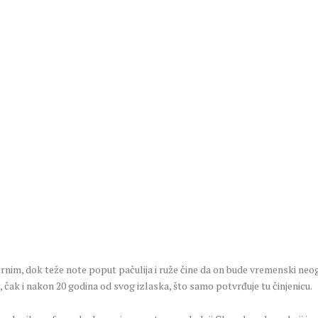
rnim, dok teže note poput pačulija i ruže čine da on bude vremenski neog
 čak i nakon 20 godina od svog izlaska, što samo potvrđuje tu činjenicu.