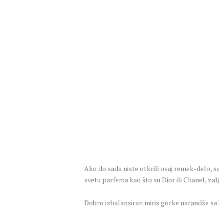
Ako do sada niste otkrili ovaj remek-delo, s
svetu parfema kao što su Dior ili Chanel, zal
Dobro izbalansiran miris gorke narandže sa 