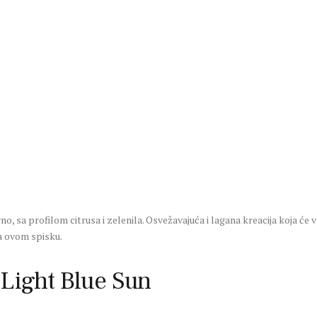
o, sa profilom citrusa i zelenila. Osvežavajuća i lagana kreacija koja ć
na ovom spisku.
Light Blue Sun