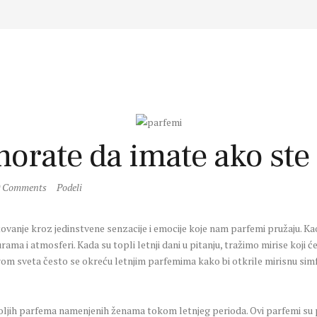
morate da imate ako ste
0
Comments
Podeli
ovanje kroz jedinstvene senzacije i emocije koje nam parfemi pružaju. Kao
ma i atmosferi. Kada su topli letnji dani u pitanju, tražimo mirise koji 
m sveta često se okreću letnjim parfemima kako bi otkrile mirisnu simfon
jih parfema namenjenih ženama tokom letnjeg perioda. Ovi parfemi su po