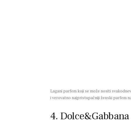
Lagani parfem koji se može nositi svakodnevn
i verovatno najpristupačniji ženski parfem 
4. Dolce&Gabbana 