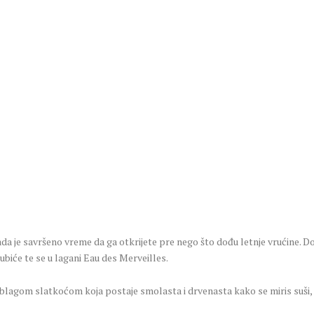
ada je savršeno vreme da ga otkrijete pre nego što dođu letnje vrućine.
jubiće te se u lagani Eau des Merveilles.
blagom slatkoćom koja postaje smolasta i drvenasta kako se miris suši, a