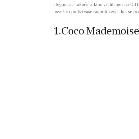
eleganciju i lakoću tokom vrelih meseci. Od la
osvežiti i podići vaše raspoloženje dok se pre
1.Coco Mademoisel