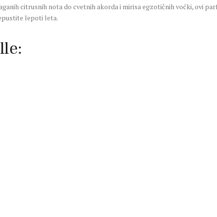
ganih citrusnih nota do cvetnih akorda i mirisa egzotičnih voćki, ovi parf
pustite lepoti leta.
le: