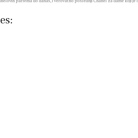
anelovih parfema do danas, i verovatno poslednji Chanel za dame koji je o
es: