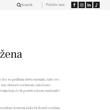
Pratite nas:
 žena
 što se godišnja doba menjaju, tako se i
će nas obuzeti svežinom, lakoćom i
iju koja će ih pratiti tokom sunčanih i
sebno kreirani kako bi doneli svežinu,