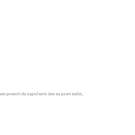
e vam pomoći da započnete dan na pravi način,