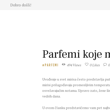
Dobro došli!
Moda
Lepota
Mama i
deca
Lifestyle
Zdravlje
Parfemi koje 
Kuhinja
Magazin
494
Views
0
Likes
PARFEMI
Uvođenje u svet mirisa često predstavlja put
mirisi prilagođavaju promenljivim temperatura
osvežavajućim notama. Upravo zato, žene širo
vedrih dana.
U ovom članku predstavićemo vam pet najbol