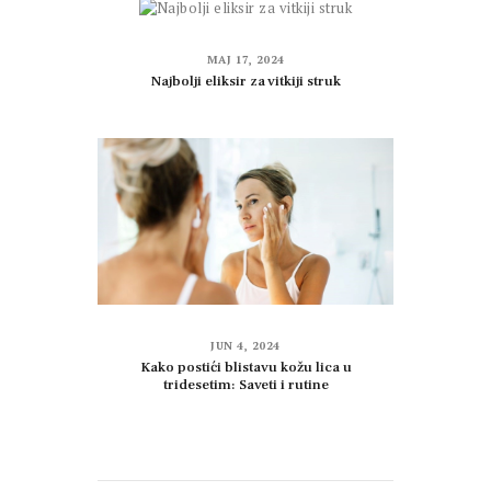
MAJ 17, 2024
Najbolji eliksir za vitkiji struk
JUN 4, 2024
Kako postići blistavu kožu lica u
tridesetim: Saveti i rutine