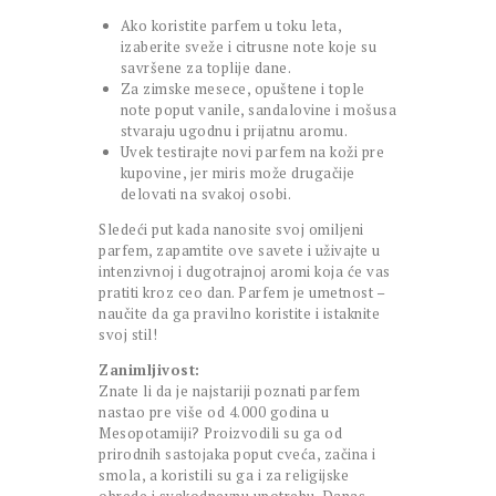
Ako koristite parfem u toku leta,
izaberite sveže i citrusne note koje su
savršene za toplije dane.
Za zimske mesece, opuštene i tople
note poput vanile, sandalovine i mošusa
stvaraju ugodnu i prijatnu aromu.
Uvek testirajte novi parfem na koži pre
kupovine, jer miris može drugačije
delovati na svakoj osobi.
Sledeći put kada nanosite svoj omiljeni
parfem, zapamtite ove savete i uživajte u
intenzivnoj i dugotrajnoj aromi koja će vas
pratiti kroz ceo dan. Parfem je umetnost –
naučite da ga pravilno koristite i istaknite
svoj stil!
Zanimljivost:
Znate li da je najstariji poznati parfem
nastao pre više od 4.000 godina u
Mesopotamiji? Proizvodili su ga od
prirodnih sastojaka poput cveća, začina i
smola, a koristili su ga i za religijske