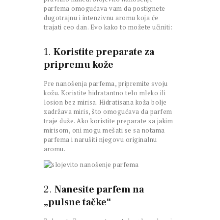
parfema omogućava vam da postignete
dugotrajnu i intenzivnu aromu koja će
trajati ceo dan. Evo kako to možete učiniti:
1.
Koristite preparate za
pripremu kože
Pre nanošenja parfema, pripremite svoju
kožu. Koristite hidratantno telo mleko ili
losion bez mirisa. Hidratisana koža bolje
zadržava miris, što omogućava da parfem
traje duže. Ako koristite preparate sa jakim
mirisom, oni mogu mešati se sa notama
parfema i narušiti njegovu originalnu
aromu.
2.
Nanesite parfem na
„pulsne tačke“