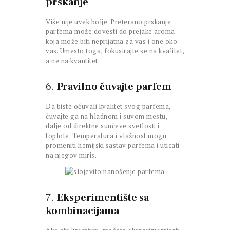
prskanje
Više nije uvek bolje. Preterano prskanje
parfema može dovesti do prejake aroma
koja može biti neprijatna za vas i one oko
vas. Umesto toga, fokusirajte se na kvalitet,
a ne na kvantitet.
6.
Pravilno čuvajte parfem
Da biste očuvali kvalitet svog parfema,
čuvajte ga na hladnom i suvom mestu,
dalje od direktne sunčeve svetlosti i
toplote. Temperatura i vlažnost mogu
promeniti hemijski sastav parfema i uticati
na njegov miris.
7.
Eksperimentište sa
kombinacijama