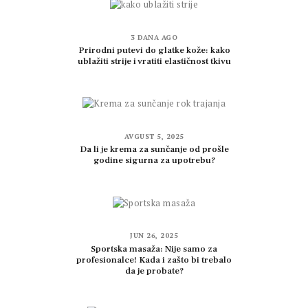
3 DANA AGO
Prirodni putevi do glatke kože: kako
ublažiti strije i vratiti elastičnost tkivu
AVGUST 5, 2025
Da li je krema za sunčanje od prošle
godine sigurna za upotrebu?
JUN 26, 2025
Sportska masaža: Nije samo za
profesionalce! Kada i zašto bi trebalo
da je probate?