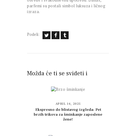
obrede i svakodnevnu upotrebu. Danas,
parfemi su postali simbol luksuza i ličnog
izraza.
Podeli:
Možda će ti se svideti i
APRIL 14, 2025
Ekspresno do blistavog izgleda: Pet
brzih trikova za šminkanje zaposlene
žene!