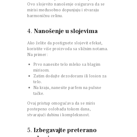
Ovo slojevito nanošenje osigurava da se
mirisi međusobno dopunjuju i stvaraju
harmoničnu celinu.
4.
Nanošenje u slojevima
Ako želite da postignete slojevit efekat,
koristite više proizvoda sa sličnim notama.
Na primer:
Prvo nanesite telo mleko sa blagim
mirisom.
Zatim dodajte dezodorans ili losion za
telo.
Na kraju, nanesite parfem na pulsne
tačke.
Ovaj pristup omogućava da se miris
postepeno oslobađa tokom dana,
stvarajući dubinu i kompleksnost.
5.
Izbegavajte preterano