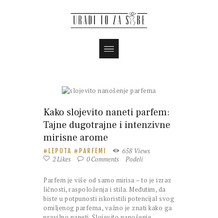
Kako slojevito naneti parfem:
Tajne dugotrajne i intenzivne
mirisne arome
658
Views
LEPOTA
PARFEMI
2
Likes
0
Comments
Podeli
Parfem je više od samo mirisa – to je izraz
ličnosti, raspoloženja i stila. Međutim, da
biste u potpunosti iskoristili potencijal svog
omiljenog parfema, važno je znati kako ga
pravilno naneti. Slojevito nanošenje