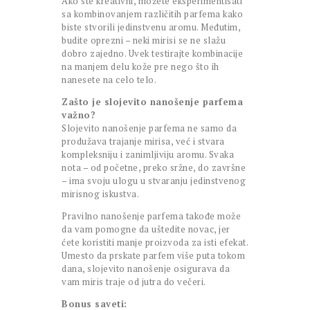
Ako ste kreativni, možete eksperimentisati
sa kombinovanjem različitih parfema kako
biste stvorili jedinstvenu aromu. Međutim,
budite oprezni – neki mirisi se ne slažu
dobro zajedno. Uvek testirajte kombinacije
na manjem delu kože pre nego što ih
nanesete na celo telo.
Zašto je slojevito nanošenje parfema
važno?
Slojevito nanošenje parfema ne samo da
produžava trajanje mirisa, već i stvara
kompleksniju i zanimljiviju aromu. Svaka
nota – od početne, preko sržne, do završne
– ima svoju ulogu u stvaranju jedinstvenog
mirisnog iskustva.
Pravilno nanošenje parfema takođe može
da vam pomogne da uštedite novac, jer
ćete koristiti manje proizvoda za isti efekat.
Umesto da prskate parfem više puta tokom
dana, slojevito nanošenje osigurava da
vam miris traje od jutra do večeri.
Bonus saveti: