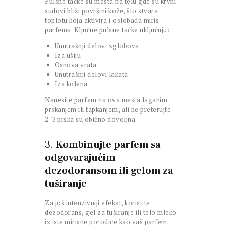
Pulsne tačke su mesta na telu gde su krvni
sudovi bliži površini kože, što stvara
toplotu koja aktivira i oslobađa miris
parfema. Ključne pulsne tačke uključuju:
Unutrašnji delovi zglobova
Iza ušiju
Osnova vrata
Unutrašnji delovi lakata
Iza kolena
Nanesite parfem na ova mesta laganim
prskanjem ili tapkanjem, ali ne preterujte –
2-3 prska su obično dovoljna.
3.
Kombinujte parfem sa
odgovarajućim
dezodoransom ili gelom za
tuširanje
Za još intenzivniji efekat, koristite
dezodorans, gel za tuširanje ili telo mleko
iz iste mirisne porodice kao vaš parfem.