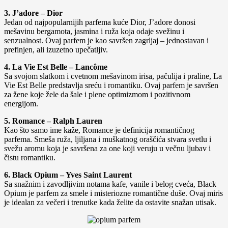
3. J’adore – Dior
Jedan od najpopularnijih parfema kuće Dior, J’adore donosi
mešavinu bergamota, jasmina i ruža koja odaje svežinu i
senzualnost. Ovaj parfem je kao savršen zagrljaj – jednostavan i
prefinjen, ali izuzetno upečatljiv.
4. La Vie Est Belle – Lancôme
Sa svojom slatkom i cvetnom mešavinom irisa, pačulija i praline, La
Vie Est Belle predstavlja sreću i romantiku. Ovaj parfem je savršen
za žene koje žele da šale i plene optimizmom i pozitivnom
energijom.
5. Romance – Ralph Lauren
Kao što samo ime kaže, Romance je definicija romantičnog
parfema. Smeša ruža, ljiljana i muškatnog oraščića stvara svetlu i
svežu aromu koja je savršena za one koji veruju u večnu ljubav i
čistu romantiku.
6. Black Opium – Yves Saint Laurent
Sa snažnim i zavodljivim notama kafe, vanile i belog cveća, Black
Opium je parfem za smele i misteriozne romantične duše. Ovaj miris
je idealan za večeri i trenutke kada želite da ostavite snažan utisak.