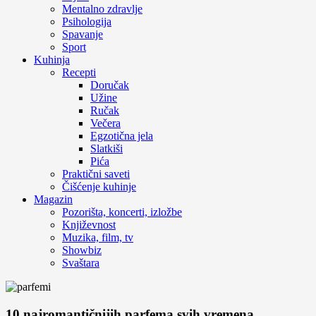
Mentalno zdravlje
Psihologija
Spavanje
Sport
Kuhinja
Recepti
Doručak
Užine
Ručak
Večera
Egzotična jela
Slatkiši
Pića
Praktični saveti
Čišćenje kuhinje
Magazin
Pozorišta, koncerti, izložbe
Književnost
Muzika, film, tv
Showbiz
Svaštara
10 najromantičnijih parfema svih vremena