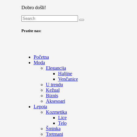
Dobro došli!
Pratite nas:
Početna
Moda
Elegancija
Haljine
Venčanice
U trendu
Kežual
Biznis
Aksesoari
Lepota
Kozmetika
Lice
Telo
Šminka
Tretmani