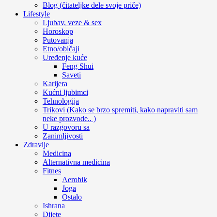
Blog (čitateljke dele svoje priče)
Lifestyle
Ljubav, veze & sex
Horoskop
Putovanja
Etno/običaji
Uređenje kuće
Feng Shui
Saveti
Karijera
Kućni ljubimci
Tehnologija
Trikovi (Kako se brzo spremiti, kako napraviti sam
neke prozvode.. )
U razgovoru sa
Zanimljivosti
Zdravlje
Medicina
Alternativna medicina
Fitnes
Aerobik
Joga
Ostalo
Ishrana
Dijete