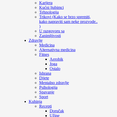
Karijera
Kućni ljubimci
Tehnologija
Trikovi (Kako se brzo spremiti,
kako napraviti sam neke prozvode..
)
U razgovoru sa
Zanimljivosti
Zdravlje
Medicina
Alternativna medicina
Fitnes
Aerobik
Joga
Ostalo
Ishrana
Dijete
Mentalno zdravlje
Psihologija
Spavanje
Sport
Kuhinja
Recepti
Doručak
Užine