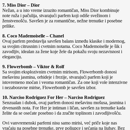
7. Miss Dior – Dior
Nežan, a u isto vreme izrazito romantičan, Miss Dior kombinuje
note ruža i pačulija, stvarajući parfem koji odiše svežinom i
ženstvenošću. Savršen je za romantične, nežne trenutke i posebne
prilike.
8. Coco Mademoiselle – Chanel
Ovaj parfem predstavlja savršen balans između klasike i modernog,
sa svojim citrusnim i cvetnim notama. Coco Mademoiselle je šik i
zavodljiv, idealan za žene koje žele da pokažu svoju nezavisnost i
eleganciju.
9. Flowerbomb – Viktor & Rolf
Sa svojim eksplozivnim cvetnim mirisom, Flowerbomb donosi
mešavinu jasmina, orhideje i frezije, stvarajući parfem koji je
istovremeno moćan i veoma romantičan. Za one koji vole intenzivne
i nezaboravne mirise, Flowerbomb je savršen izbor.
10. Narciso Rodriguez For Her – Narciso Rodriguez
Senzualan i dubok, ovaj parfem donosi mešavinu mošusa, jasmina i
drvenastih nota. For Her je intiman i ličan, savršen za trenutke kada
želite da se osećate posebno i da zračite toplinom i zavodljivošću.
Ovi vanvremenski parfemi nisu samo mirisi, već priče koje nas
vraćaju na posebne trenutke, prve poljupce i sećanja na ljubav. Bez