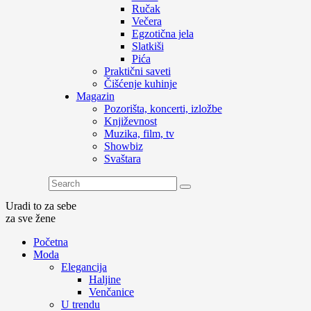
Ručak
Večera
Egzotična jela
Slatkiši
Pića
Praktični saveti
Čišćenje kuhinje
Magazin
Pozorišta, koncerti, izložbe
Književnost
Muzika, film, tv
Showbiz
Svaštara
Uradi to za sebe
za sve žene
Početna
Moda
Elegancija
Haljine
Venčanice
U trendu