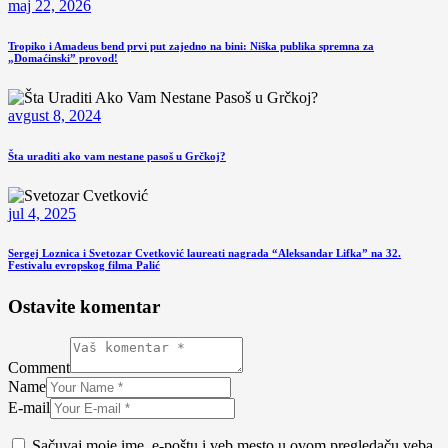
maj 22, 2026
Tropiko i Amadeus bend prvi put zajedno na bini: Niška publika spremna za
„Domaćinski” provod!
avgust 8, 2024
Šta uraditi ako vam nestane pasoš u Grčkoj?
jul 4, 2025
Sergej Loznica i Svetozar Cvetković laureati nagrada “Aleksandar Lifka” na 32.
Festivalu evropskog filma Palić
Ostavite komentar
Comment
Name
E-mail
Sačuvaj moje ime, e-poštu i veb mesto u ovom pregledaču veba