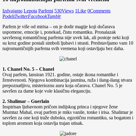
Izdvajamo
Lepota
Parfemi
530
Views
1
Like
0
Comments
Podeli
Twitter
Facebook
Tumblr
Parfem je više od mirisa – on je dodir magije koji dočarava
uspomene, emocije i, ponekad, čistu romantiku. Pronalazak
savršenog romantičnog parfema nije uvek lak, ali postoje neki koji
su kroz godine postali simboli ljubavi i strasti. Predstavljamo vam 10
najromantičnijih parfema svih vremena koji ostavljaju bez daha.
1. Chanel No. 5 – Chanel
Ovaj parfem, lansiran 1921. godine, ostaje ikona romantike i
ženstvenosti. Njegova kombinacija jasmina, ruža i ilang-ilang stvara
prepoznatljivu, misterioznu auru koja očarava. Chanel No. 5 je
savršen za dame koje vole klasičnu eleganciju.
2. Shalimar – Guerlain
Inspirisan ljubavnom pričom indijskog princa i njegove žene
Mumtaz Mahal, ovaj parfem je miks vanile, tonke i irisa. Shalimar je
savršen za one koji traže duboku, egzotičnu romantiku, sa bogatom i
toplom aromom koja ostavlja trajan utisak.