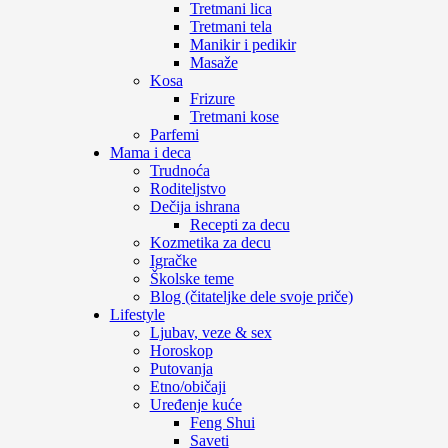
Tretmani lica
Tretmani tela
Manikir i pedikir
Masaže
Kosa
Frizure
Tretmani kose
Parfemi
Mama i deca
Trudnoća
Roditeljstvo
Dečija ishrana
Recepti za decu
Kozmetika za decu
Igračke
Školske teme
Blog (čitateljke dele svoje priče)
Lifestyle
Ljubav, veze & sex
Horoskop
Putovanja
Etno/običaji
Uređenje kuće
Feng Shui
Saveti