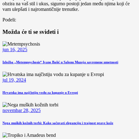
obzira na vaš stil i ukus, sigurno postoji jedan među njima koji će
vam ulepšati i najromantičnije trenutke.
Podeli:
Možda će ti se svideti i
jun 16, 2025
Izložba „Metempsychosis“ Ivane Bašić u Salonu Muzeja savremene umetnosti
jul 19, 2024
Hrvatska ima najčistiju vodu za kupanje u Evropi
novembar 28, 2025
Nega muških kožnih torbi: Kako sačuvati eleganciju i trajnost prave kože