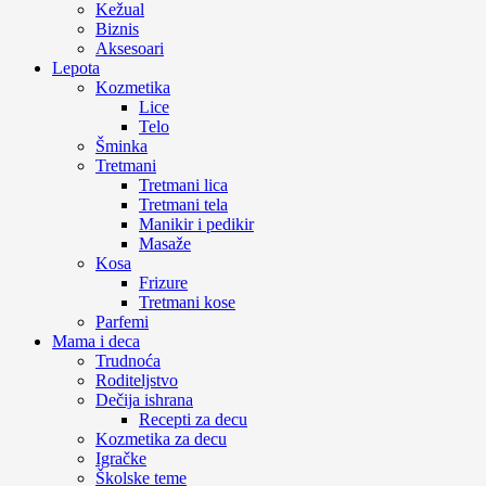
Kežual
Biznis
Aksesoari
Lepota
Kozmetika
Lice
Telo
Šminka
Tretmani
Tretmani lica
Tretmani tela
Manikir i pedikir
Masaže
Kosa
Frizure
Tretmani kose
Parfemi
Mama i deca
Trudnoća
Roditeljstvo
Dečija ishrana
Recepti za decu
Kozmetika za decu
Igračke
Školske teme