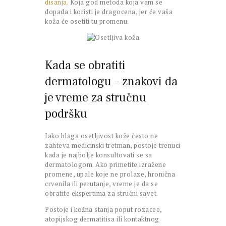
disanja
. Koja god metoda koja vam se
dopada i koristi je dragocena, jer će vaša
koža će osetiti tu promenu.
Kada se obratiti
dermatologu – znakovi da
je vreme za stručnu
podršku
Iako blaga osetljivost kože često ne
zahteva medicinski tretman, postoje trenuci
kada je najbolje konsultovati se sa
dermatologom. Ako primetite izražene
promene, upale koje ne prolaze, hronična
crvenila ili perutanje, vreme je da se
obratite ekspertima za stručni savet.
Postoje i kožna stanja poput rozacee,
atopijskog dermatitisa ili kontaktnog