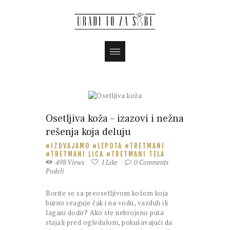
Magazin
Osetljiva koža – izazovi i nežna
rešenja koja deluju
IZDVAJAMO
LEPOTA
TRETMANI
TRETMANI LICA
TRETMANI TELA
498
Views
1
Like
0
Comments
Podeli
Borite se sa preosetljivom kožom koja
burno reaguje čak i na vodu, vazduh ili
lagani dodir? Ako ste nebrojeno puta
stajali pred ogledalom, pokušavajući da