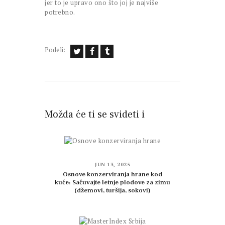
jer to je upravo ono što joj je najviše
potrebno.
Podeli:
Možda će ti se svideti i
JUN 13, 2025
Osnove konzerviranja hrane kod
kuće: Sačuvajte letnje plodove za zimu
(džemovi, turšija, sokovi)