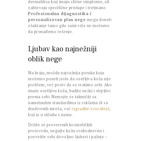
dermatitisa koji imaju slične simptome, ali
zahtevaju specifične pristupe i tretmane.
Profesionalna dijagnostika i
personalizovan plan nege
mogu doneti
olakšanje tamo gde sami više ne možemo
da pronađemo rešenje.
Ljubav kao najnežniji
oblik nege
Na kraju, možda najvažnija poruka koju
možemo poneti jeste da osetljiva koža nije
problem, već poziv da se vratimo sebi. Ako
imate osetljivu kožu, budite nežni i strpljivi
prema sebi. Nemojte se takmičiti sa
nametnutim standardima iz reklama ili sa
društvenih mreža, već
izgradite svoj ideal
,
koji je u skladu s nama.
Držite se proverenih kozmetičkih
proizvoda, negujte kožu svakodnevno i
posvetite sebi dovoljno ljubavi i pažnje –