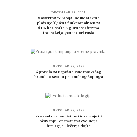
DECEMBAR 18, 2025
MasterIndex Srbija: Beskontaktno
plaćanje ključna funkcionalnost za
61% korisnika Sigurnost i brzina
transakcija generatori rasta
OKTOBAR 22, 2025
5 pravila za uspešno isticanje vašeg
brenda u sezoni prazničnog šopinga
OKTOBAR 22, 2025
Kroz vekove medicine: Odsecanje ili
očuvanje – dramatična evolucija
hirurgije i lečenja dojke