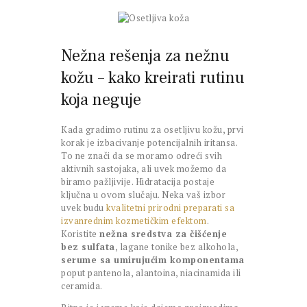
Nežna rešenja za nežnu
kožu – kako kreirati rutinu
koja neguje
Kada gradimo rutinu za osetljivu kožu, prvi
korak je izbacivanje potencijalnih iritansa.
To ne znači da se moramo odreći svih
aktivnih sastojaka, ali uvek možemo da
biramo pažljivije. Hidratacija postaje
ključna u ovom slučaju. Neka vaš izbor
uvek budu
kvalitetni prirodni preparati sa
izvanrednim kozmetičkim efektom
.
Koristite
nežna sredstva za čišćenje
bez sulfata
, lagane tonike bez alkohola,
serume sa umirujućim komponentama
poput pantenola, alantoina, niacinamida ili
ceramida.