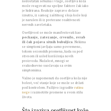
nedostatak sebuma i vlage, osetljiva koža
može reagovati na spoljne faktore čak iako
je hidrirana. Reakcije zapravo dolaze
iznutra, iz samog zaštitnog sloja kože koji
je narušen ili iz preterane reaktivnosti
nervnih završetaka.
Osetljivost se može manifestovati kao
peckanje, zatezanje, crvenilo, svrab
ili čak pojava sitnih bubuljica
. Nekima
se simptomi javljaju samo povremeno,
tokom sezonskih promena, kada su pod
stresom ili usled korišćenja novih
proizvoda. Nažalost, mnogi se
svakodnevno suočavaju sa ovim
simptomima.
Važno je napomenuti da osetljiva koža nije
bolest, već stanje koje se može se držati
pod kontrolom. Pažljivo izgradite
rutinu
nege
i razmotrite promene u svom stilu
života.
Šta izaziva osetljivost kože