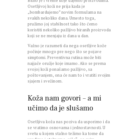
Bitno je i vreme koje dajemo proizvodima.
Osetljivoj koži ne prija kada je
„bombardujemo” novim formulama na
svakih nekoliko dana. Umesto toga,
pružimo joj stabilnost tako što ćemo
koristiti nekoliko pažljivo biranih proizvoda
koji se ne menjaju iz dana u dan.
Važno je razumeti da nega osetljive kože
počinje mnogo pre nego što se pojave
simptomi. Preventivna rutina može biti
najjače oružje koje imamo. Ako se prema
svojoj koži ponašamo pažljivo, sa
poštovanjem, ona će nam to i vratiti svojim
sjajem i svežinom.
Koža nam govori – a mi
učimo da je slušamo
Osetljiva koža nas poziva da usporimo i da
se vratimo osnovama i jednostavnosti. U
svetu u kojem stalno težimo ka tome da