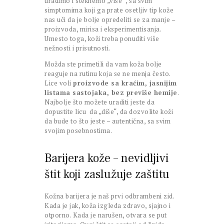
uradimo i steknemo „više“ , sa svim
simptomima koji ga prate osetljiv tip kože
nas uči da je bolje opredeliti se za manje –
proizvoda, mirisa i eksperimentisanja.
Umesto toga, koži treba ponuditi više
nežnosti i prisutnosti.
Možda ste primetili da vam koža bolje
reaguje na rutinu koja se ne menja često.
Lice voli
proizvode sa kraćim, jasnijim
listama sastojaka, bez previše hemije
.
Najbolje što možete uraditi jeste da
dopustite licu da „diše“, da dozvolite koži
da bude to što jeste – autentična, sa svim
svojim posebnostima.
Barijera kože – nevidljivi
štit koji zaslužuje zaštitu
Kožna barijera je naš prvi odbrambeni zid.
Kada je jak, koža izgleda zdravo, sjajno i
otporno. Kada je narušen, otvara se put