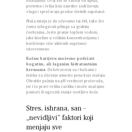
iritacijama. Ovaj štit se sastoji od lipida,
proteina i ćelija koji zajedno zadržavaju
vlagu i sprečavaju prodor štetnih supstanci.
Naša misija je da očuvamo taj štit, tako što
ćemo izbegavati pilinge sa grubim
česticama, često pranje toplom vodom,
jake kiseline u velikim koncentracijama i
korišćenje više aktivnih supstanci
istovremeno.
Kožnu barijeru možemo podržati
bogatim, ali laganim hidratantnim
kremama
. Delotvororni su i balzami i
mleka za čišćenje umesto pena koje isušuju.
Obratite pažnju na pH vrednost proizvoda,
jer i to pravi veliku razliku i može značajno
pomoći ili ugroziti stanje osetljive kože.
Stres, ishrana, san –
„nevidljivi” faktori koji
menjaju sve