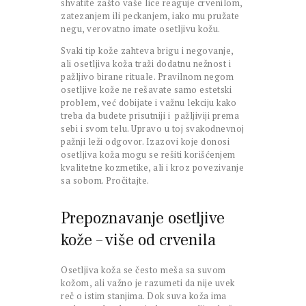
shvatite zašto vaše lice reaguje crvenilom,
zatezanjem ili peckanjem, iako mu pružate
negu, verovatno imate osetljivu kožu.
Svaki tip kože zahteva brigu i negovanje,
ali osetljiva koža traži dodatnu nežnost i
pažljivo birane rituale. Pravilnom negom
osetljive kože ne rešavate samo estetski
problem, već dobijate i važnu lekciju kako
treba da budete prisutniji i pažljiviji prema
sebi i svom telu. Upravo u toj svakodnevnoj
pažnji leži odgovor. Izazovi koje donosi
osetljiva koža mogu se rešiti korišćenjem
kvalitetne kozmetike, ali i kroz povezivanje
sa sobom. Pročitajte.
Prepoznavanje osetljive
kože – više od crvenila
Osetljiva koža se često meša sa suvom
kožom, ali važno je razumeti da nije uvek
reč o istim stanjima. Dok suva koža ima