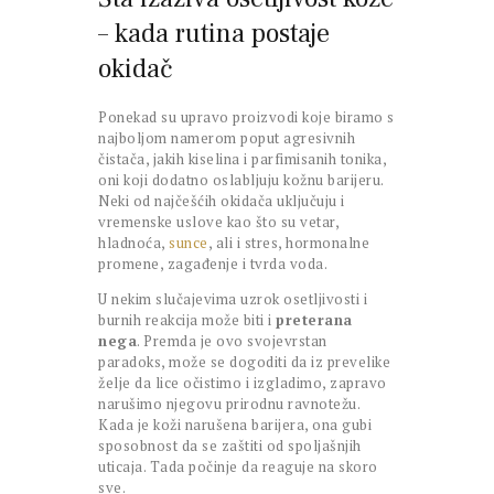
– kada rutina postaje
okidač
Ponekad su upravo proizvodi koje biramo s
najboljom namerom poput agresivnih
čistača, jakih kiselina i parfimisanih tonika,
oni koji dodatno oslabljuju kožnu barijeru.
Neki od najčešćih okidača uključuju i
vremenske uslove kao što su vetar,
hladnoća,
sunce
, ali i stres, hormonalne
promene, zagađenje i tvrda voda.
U nekim slučajevima uzrok osetljivosti i
burnih reakcija može biti i
preterana
nega
. Premda je ovo svojevrstan
paradoks, može se dogoditi da iz prevelike
želje da lice očistimo i izgladimo, zapravo
narušimo njegovu prirodnu ravnotežu.
Kada je koži narušena barijera, ona gubi
sposobnost da se zaštiti od spoljašnjih
uticaja. Tada počinje da reaguje na skoro
sve.