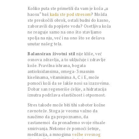
Koliko puta ste primetili da vam je koža „u
haosu“ baš
kada ste pod stresom
? Možda
ste preskočili obrok, ostali budni do kasno,
zaboravili da popijete vodu? Osetljiva koža
ne reaguje samo na ono što stavljamo
spolja na nju, već i na ono što se dešava
unutar našeg tela.
Balansiran životni stil
nije kliše, već
osnova zdravlja, a to uključuje i zdravlje
kože. Pravilna ishrana, bogata
antioksidansima, omega-3 masnim
kiselinama, vitaminima A, C i E, može
pomoći koži da se lakše nosi sa izazovima.
Dobar san regeneriše ćelije, a hidratacija
iznutra podržava elastičnost i otpornost.
Stres takođe može biti tihi saboter kožne
ravnoteže. Stoga je veoma važno da
naučimo da ga prepoznamo, da
zastanemoi da pronađemo svoje rituale
smirivanja. Nekome će pomoći šetnje,
meditacija, a mnogima
vežbe svesnog