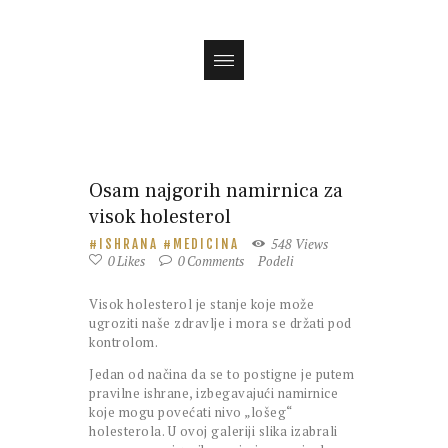
Magazin
Osam najgorih namirnica za
visok holesterol
548
Views
ISHRANA
MEDICINA
0
Likes
0
Comments
Podeli
Visok holesterol je stanje koje može
ugroziti naše zdravlje i mora se držati pod
kontrolom.
Jedan od načina da se to postigne je putem
pravilne ishrane, izbegavajući namirnice
koje mogu povećati nivo „lošeg“
holesterola. U ovoj galeriji slika izabrali