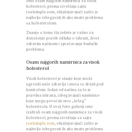
smo osam najgorih namirnica za visok
holesterol, prema izveštaju sajta
realsimple.com, objašnjavajući zašto je
najbolje izbegavati ih ako imate problema
sa holesterolom.
Znanje o tome šta jedete je važno za
donošenje pravih odluka o ishrani, život
zdravim načinom i sprečavanje budućih
problema.
Osam najgorih namirnica za visok
holesterol
Visok holesterol je stanje koje može
ugroziti naše zdravlje i mora se držati pod
kontrolom. Jedan od načina za to je
pravilna ishrana, izbegavajući namirnice
koje mogu povećati nivo „lošeg“
holesterola. U ovoj foto galeriji smo
izabrali osam najgorih namirnica za visok
holesterol, prema izveštaju sa sajta
realsimple.com
, objašnjavajući zašto je
najbolje izbegavati ih ako imate problema