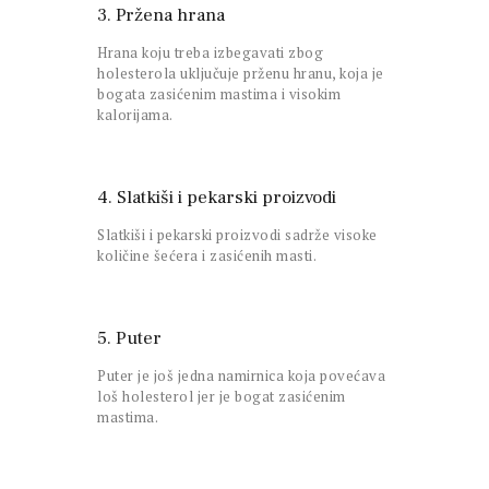
3. Pržena hrana
Hrana koju treba izbegavati zbog
holesterola uključuje prženu hranu, koja je
bogata zasićenim mastima i visokim
kalorijama.
4. Slatkiši i pekarski proizvodi
Slatkiši i pekarski proizvodi sadrže visoke
količine šećera i zasićenih masti.
5. Puter
Puter je još jedna namirnica koja povećava
loš holesterol jer je bogat zasićenim
mastima.