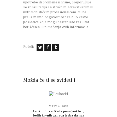
upotrebe ili promene ishrane, preporučuje
se konsultacija sa stručnim zdravstvenim ili
nutricionističkim profesionalcem. Mi ne
preuzimamo odgovornost za bilo kakve
posledice koje mogu nastati kao rezultat
korišćenja ili tumačenja ovih informacija.
Podeli:
Možda će ti se svideti i
MART 4, 2025
Leukocitoza: Kada povećani broj
belih krvnih zrnaca treba da nas