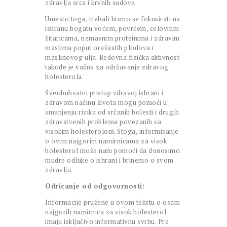
zdravlja srca i krvnih sudova.
Umesto toga, trebali bismo se fokusirati na
ishranu bogatu voćem, povrćem, celovitim
žitaricama, nemasnim proteinima i zdravim
mastima poput orašastih plodova i
maslinovog ulja. Redovna fizička aktivnost
takođe je važna za održavanje zdravog
holesterola.
Sveobuhvatni pristup zdravoj ishrani i
zdravom načinu života mogu pomoći u
smanjenju rizika od srčanih bolesti i drugih
zdravstvenih problema povezanih sa
visokim holesterolom. Stoga, informisanje
o ovim najgorim namirnicama za visok
holesterol može nam pomoći da donosimo
mudre odluke o ishrani i brinemo o svom
zdravlju.
Odricanje od odgovornosti:
Informacije pružene u ovom tekstu o osam
najgorih namirnica za visok holesterol
imaju isključivo informativnu svrhu. Pre