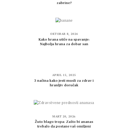
zabrine?
OKTOBAR 8, 2024
Kako hrana utiče na spavanje:
Najbolja hrana za dobar san
APRIL 15, 2025
3 načina kako jesti musli za zdrav i
hranljiv doručak
MART 20, 2026
Žuto blago tropa: Zašto bi ananas
trebalo da postane vaš omiljeni