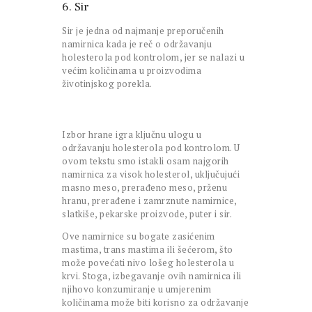
6. Sir
Sir je jedna od najmanje preporučenih
namirnica kada je reč o održavanju
holesterola pod kontrolom, jer se nalazi u
većim količinama u proizvodima
životinjskog porekla.
Izbor hrane igra ključnu ulogu u
održavanju holesterola pod kontrolom. U
ovom tekstu smo istakli osam najgorih
namirnica za visok holesterol, uključujući
masno meso, prerađeno meso, prženu
hranu, prerađene i zamrznute namirnice,
slatkiše, pekarske proizvode, puter i sir.
Ove namirnice su bogate zasićenim
mastima, trans mastima ili šećerom, što
može povećati nivo lošeg holesterola u
krvi. Stoga, izbegavanje ovih namirnica ili
njihovo konzumiranje u umjerenim
količinama može biti korisno za održavanje