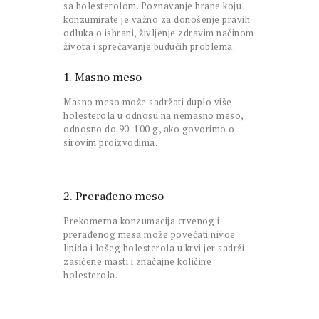
sa holesterolom. Poznavanje hrane koju
konzumirate je važno za donošenje pravih
odluka o ishrani, življenje zdravim načinom
života i sprečavanje budućih problema.
1. Masno meso
Masno meso može sadržati duplo više
holesterola u odnosu na nemasno meso,
odnosno do 90-100 g, ako govorimo o
sirovim proizvodima.
2. Prerađeno meso
Prekomerna konzumacija crvenog i
prerađenog mesa može povećati nivoe
lipida i lošeg holesterola u krvi jer sadrži
zasićene masti i značajne količine
holesterola.