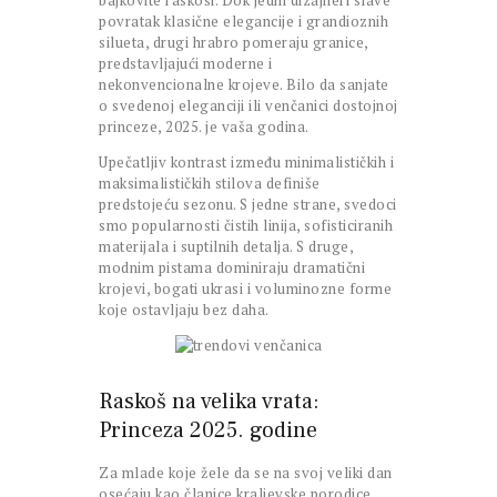
bajkovite raskoši. Dok jedni dizajneri slave
povratak klasične elegancije i grandioznih
silueta, drugi hrabro pomeraju granice,
predstavljajući moderne i
nekonvencionalne krojeve. Bilo da sanjate
o svedenoj eleganciji ili venčanici dostojnoj
princeze, 2025. je vaša godina.
Upečatljiv kontrast između minimalističkih i
maksimalističkih stilova definiše
predstojeću sezonu. S jedne strane, svedoci
smo popularnosti čistih linija, sofisticiranih
materijala i suptilnih detalja. S druge,
modnim pistama dominiraju dramatični
krojevi, bogati ukrasi i voluminozne forme
koje ostavljaju bez daha.
Raskoš na velika vrata:
Princeza 2025. godine
Za mlade koje žele da se na svoj veliki dan
osećaju kao članice kraljevske porodice,