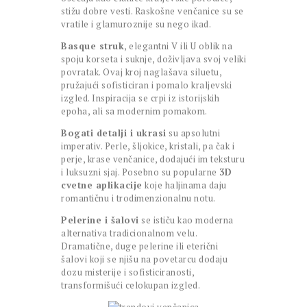
stižu dobre vesti. Raskošne venčanice su se
vratile i glamuroznije su nego ikad.
Basque struk
, elegantni V ili U oblik na
spoju korseta i suknje, doživljava svoj veliki
povratak. Ovaj kroj naglašava siluetu,
pružajući sofisticiran i pomalo kraljevski
izgled. Inspiracija se crpi iz istorijskih
epoha, ali sa modernim pomakom.
Bogati detalji i ukrasi
su apsolutni
imperativ. Perle, šljokice, kristali, pa čak i
perje, krase venčanice, dodajući im teksturu
i luksuzni sjaj. Posebno su popularne
3D
cvetne aplikacije
koje haljinama daju
romantičnu i trodimenzionalnu notu.
Pelerine i šalovi
se ističu kao moderna
alternativa tradicionalnom velu.
Dramatične, duge pelerine ili eterični
šalovi koji se njišu na povetarcu dodaju
dozu misterije i sofisticiranosti,
transformišući celokupan izgled.