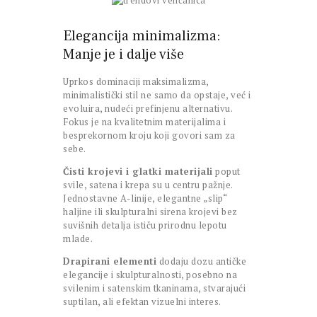
Elegancija minimalizma:
Manje je i dalje više
Uprkos dominaciji maksimalizma,
minimalistički stil ne samo da opstaje, već i
evoluira, nudeći prefinjenu alternativu.
Fokus je na kvalitetnim materijalima i
besprekornom kroju koji govori sam za
sebe.
Čisti krojevi i glatki materijali
poput
svile, satena i krepa su u centru pažnje.
Jednostavne A-linije, elegantne „slip“
haljine ili skulpturalni sirena krojevi bez
suvišnih detalja ističu prirodnu lepotu
mlade.
Drapirani elementi
dodaju dozu antičke
elegancije i skulpturalnosti, posebno na
svilenim i satenskim tkaninama, stvarajući
suptilan, ali efektan vizuelni interes.