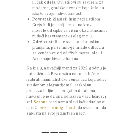
ili čak
odela
. Ovi stilovi su savršeni za
moderne, gradske neveste koje žele da
iskažu svoju individualnost.
Povratak klasici:
Inspiracija stilom
Grejs Keli je i dalje prisutna kroz
modele od čipke sa višim okovratnicima,
nudeći bezvremensku eleganciju.
Održivost:
Raste svest o ekološkim
pitanjima, pa se mnoge mlade odlučuju
za venčanice od održivih materijala ili
čak iznajmljivanje haljina.
Na kraju, najvažniji trend za 2025. godinu je
autentičnost. Bez obzira na to da li ćete
izabrati minimalističku venčanicu koja odiše
svedenom elegancijom ili raskošnu
princeza haljinu sa bogatim detaljima,
najvažnije je da ona odražava vašu ličnost i
stil.
Sezona
pred nama slavi individualnost
i pruža
bezbroj mogućnosti
da svaka mlada
zablista na svoj jedinstven način.