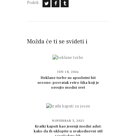
Podeli:
Možda će ti se svideti i
JUN 18, 2026
Heklane torbe su apsolutni hit
sezone: povratak retro šika koji je
osvojio modni svet
NOVEMBAR 3, 2025
Kratki kaputi kao jesenji modni adut:
kako da ih uklopite u svakodnevni stil