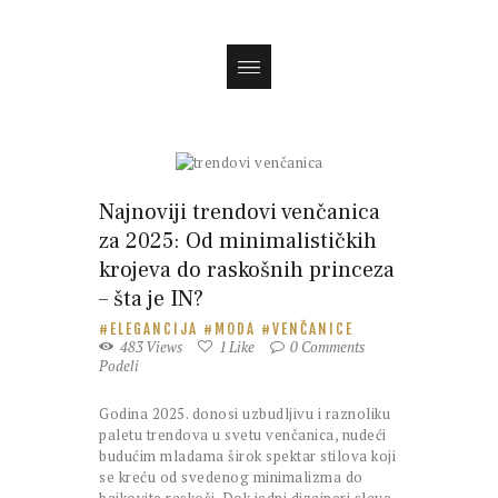
Magazin
Najnoviji trendovi venčanica
za 2025: Od minimalističkih
krojeva do raskošnih princeza
– šta je IN?
ELEGANCIJA
MODA
VENČANICE
483
Views
1
Like
0
Comments
Podeli
Godina 2025. donosi uzbudljivu i raznoliku
paletu trendova u svetu venčanica, nudeći
budućim mladama širok spektar stilova koji
se kreću od svedenog minimalizma do