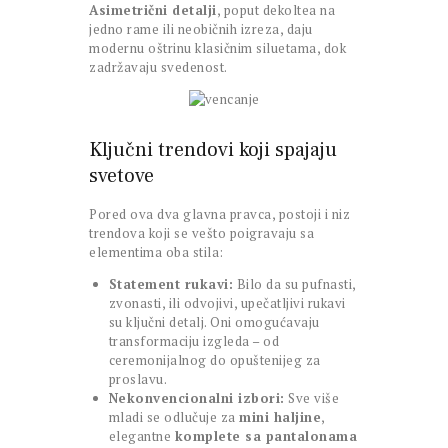
Asimetrični detalji
, poput dekoltea na
jedno rame ili neobičnih izreza, daju
modernu oštrinu klasičnim siluetama, dok
zadržavaju svedenost.
Ključni trendovi koji spajaju
svetove
Pored ova dva glavna pravca, postoji i niz
trendova koji se vešto poigravaju sa
elementima oba stila:
Statement rukavi:
Bilo da su pufnasti,
zvonasti, ili odvojivi, upečatljivi rukavi
su ključni detalj. Oni omogućavaju
transformaciju izgleda – od
ceremonijalnog do opuštenijeg za
proslavu.
Nekonvencionalni izbori:
Sve više
mladi se odlučuje za
mini haljine
,
elegantne
komplete sa pantalonama