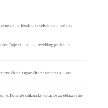
ravne čizme. Idealno za celodnevno nošenje.
etice. Daje visinu bez prevelikog pritiska na
gantne čizme. Ograničite nošenje na 4-6 sati.
monije. Koristite silikonske jastučiće za ublažavanje