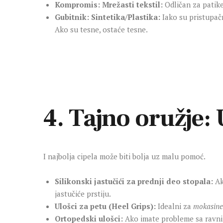
Kompromis: Mrežasti tekstil:
Odličan za patike
Gubitnik: Sintetika/Plastika:
Iako su pristupačn
Ako su tesne, ostaće tesne.
4. Tajno oružje:
I najbolja cipela može biti bolja uz malu pomoć.
Silikonski jastučići za prednji deo stopala:
Ako
jastučiće prstiju.
Ulošci za petu (Heel Grips):
Idealni za
mokasine
Ortopedski ulošci:
Ako imate probleme sa ravnim