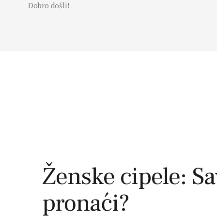
Dobro došli!
Početna
Moda
Lepota
Mama i deca
Lifestyle
Zdravlje
Kuhinja
Magazin
Ženske cipele: Sav
pronaći?