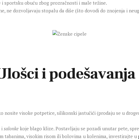
 i sportsku obuću zbog prozračnosti i male težine.
e, ne dozvoljavaju stopalu da diše (što dovodi do znojenja i neu
 Ulošci i podešavanja
 nosite visoke potpetice, silikonski jastučići (prodaju se u droge
i
salonke
koje blago klize. Postavljaju se pozadi unutar pete, spreča
 tabanima, visokim risom ili bolovima u kolenima, investirajte u