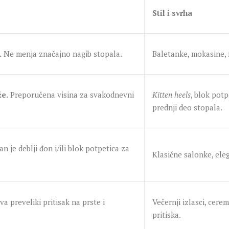
Stil i svrha
.
Ne menja značajno nagib stopala.
Baletanke, mokasine, 
že.
Preporučena visina za svakodnevni
Kitten heels
, blok potp
prednji deo stopala.
n je deblji đon i/ili blok potpetica za
Klasične salonke, ele
va preveliki pritisak na prste i
Večernji izlasci, cere
pritiska.