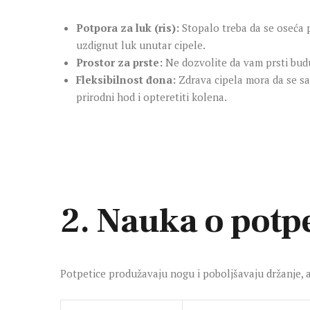
Potpora za luk (ris):
Stopalo treba da se oseća 
uzdignut luk unutar cipele.
Prostor za prste:
Ne dozvolite da vam prsti budu 
Fleksibilnost đona:
Zdrava cipela mora da se sav
prirodni hod i opteretiti kolena.
2. Nauka o potpe
Potpetice produžavaju nogu i poboljšavaju držanje, al