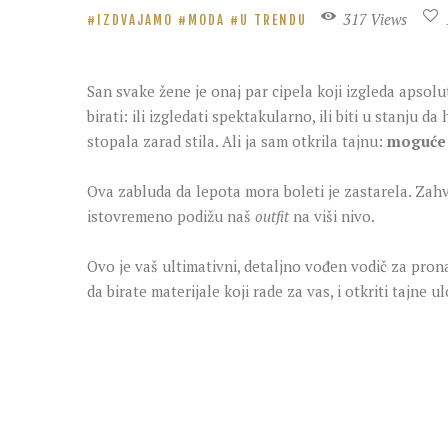
317
Views
IZDVAJAMO
MODA
U TRENDU
San svake žene je onaj par cipela koji izgleda aps
birati: ili izgledati spektakularno, ili biti u stanju
stopala zarad stila. Ali ja sam otkrila tajnu:
moguće j
Ova zabluda da lepota mora boleti je zastarela. Zahv
istovremeno podižu naš
outfit
na viši nivo.
Ovo je vaš ultimativni, detaljno vođen vodič za pro
da birate materijale koji rade za vas, i otkriti tajn