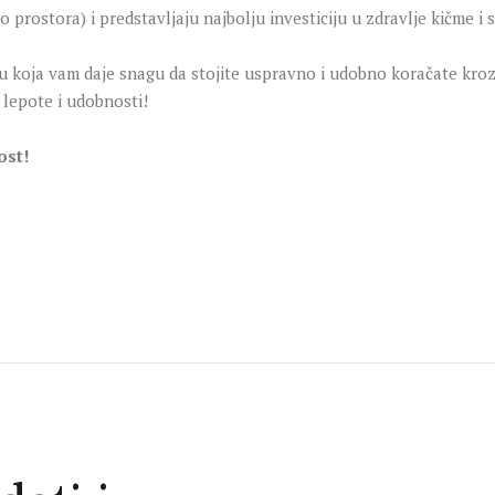
o prostora) i predstavljaju najbolju investiciju u zdravlje kičme i 
koja vam daje snagu da stojite uspravno i udobno koračate kroz da
 lepote i udobnosti!
ost!