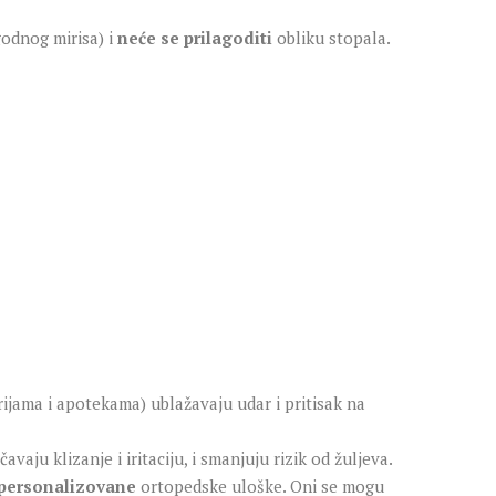
godnog mirisa) i
neće se prilagoditi
obliku stopala.
rijama i apotekama) ublažavaju udar i pritisak na
vaju klizanje i iritaciju, i smanjuju rizik od žuljeva.
personalizovane
ortopedske uloške. Oni se mogu