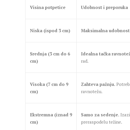
Visina potpetice
Udobnost i preporuka
Niska (ispod 3 cm)
Maksimalna udobnost
Srednja (3 cm do 6
Idealna tačka ravnote
cm)
rad.
Visoka (7 cm do 9
Zahteva pažnju.
Potreba
cm)
ravnotežu.
Ekstremna (iznad 9
Samo za sedenje.
Izazi
cm)
preraspodelu težine.