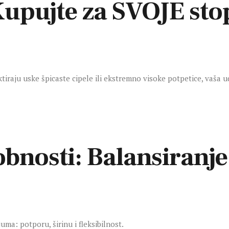
Kupujte za SVOJE stop
tiraju uske špicaste cipele ili ekstremno visoke potpetice, vaša
bnosti: Balansiranje
uma: potporu, širinu i fleksibilnost.