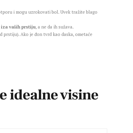
poru i mogu uzrokovati bol. Uvek tražite blago
k
iza vaših prstiju
, a ne da ih sužava.
d prstiju). Ako je đon tvrd kao daska, ometaće
 idealne visine