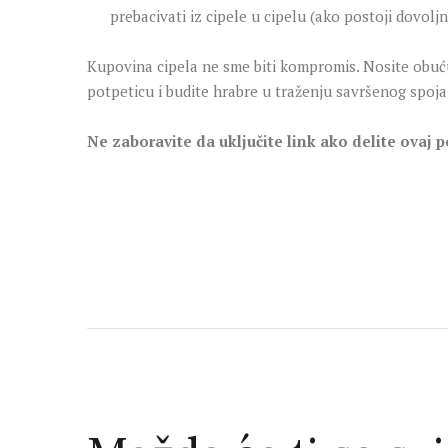
prebacivati iz cipele u cipelu (ako postoji dovoljn
Kupovina cipela ne sme biti kompromis. Nosite obuću 
potpeticu i budite hrabre u traženju savršenog spoja
Ne zaboravite da uključite link ako delite ovaj p