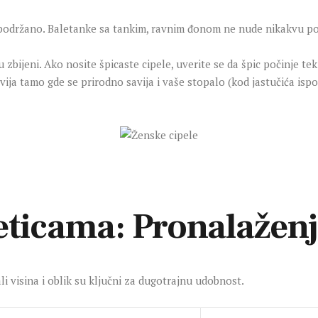
podržano. Baletanke sa tankim, ravnim đonom ne nude nikakvu pot
zbijeni. Ako nosite špicaste cipele, uverite se da špic počinje te
ija tamo gde se prirodno savija i vaše stopalo (kod jastučića ispo
ticama: Pronalaženje
i visina i oblik su ključni za dugotrajnu udobnost.