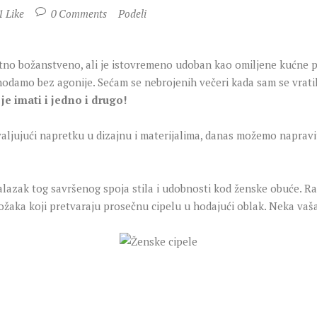
1
Like
0
Comments
Podeli
olutno božanstveno, ali je istovremeno udoban kao omiljene kućne
 da hodamo bez agonije. Sećam se nebrojenih večeri kada sam se vrati
e imati i jedno i drugo!
aljujući napretku u dizajnu i materijalima, danas možemo napravit
nalazak tog savršenog spoja stila i udobnosti kod ženske obuće. 
e uložaka koji pretvaraju prosečnu cipelu u hodajući oblak. Neka va