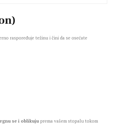
ion)
no raspoređuje težinu i čini da se osećate
egnu se i oblikuju
prema vašem stopalu tokom