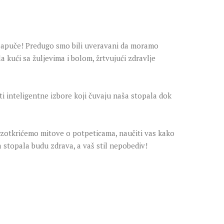
 papuče! Predugo smo bili uveravani da moramo
la kući sa žuljevima i bolom, žrtvujući zdravlje
i inteligentne izbore koji čuvaju naša stopala dok
Razotkrićemo mitove o potpeticama, naučiti vas kako
ša stopala budu zdrava, a vaš stil nepobediv!