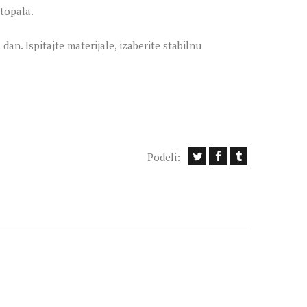
stopala.
n. Ispitajte materijale, izaberite stabilnu
Podeli: