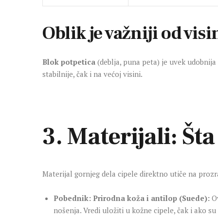
Oblik je važniji od vis
Blok potpetica
(deblja, puna peta) je uvek udobnija
stabilnije, čak i na većoj visini.
3. Materijali: Šta
Materijal gornjeg dela cipele direktno utiče na prozr
Pobednik: Prirodna koža i antilop (Suede):
Ov
nošenja. Vredi uložiti u kožne cipele, čak i ako 