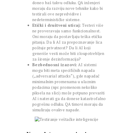
doneo baš takvu odluku. QA inženjeri
moraju da razviju nove tehnike kako bi
testirali ove nepredvidive i
nedeterminističke sisteme.
Etički i društveni uticaj:
Testeri više
ne proveravaju samo funkcionalnost.
Oni moraju da postavljaju teška etička
pitanja. Da li AI za prepoznavanje lica
poštuje privatnost? Da li AI koji
generiše vesti može biti zloupotrebljen
za širenje dezinformacija?
Bezbednosni izazovi:
AI sistemi
mogu biti meta specifičnih napada
(„adversarial attacks“), gde napadač
minimalnim promenama u ulaznim
podacima (npr. promenom nekoliko
piksela na slici) može potpuno prevariti
AI i naterati ga da donese katastrofalno
pogrešnu odluku. QA timovi moraju da
simuliraju ovakve napade.