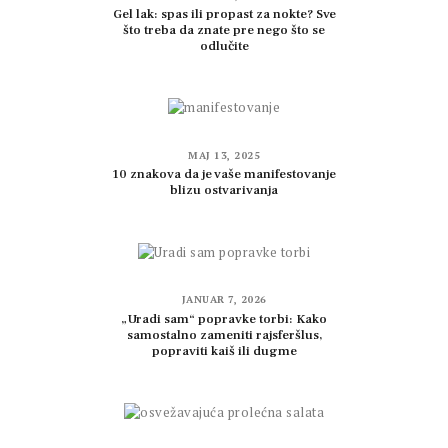
Gel lak: spas ili propast za nokte? Sve
što treba da znate pre nego što se
odlučite
MAJ 13, 2025
10 znakova da je vaše manifestovanje
blizu ostvarivanja
JANUAR 7, 2026
„Uradi sam“ popravke torbi: Kako
samostalno zameniti rajsferšlus,
popraviti kaiš ili dugme