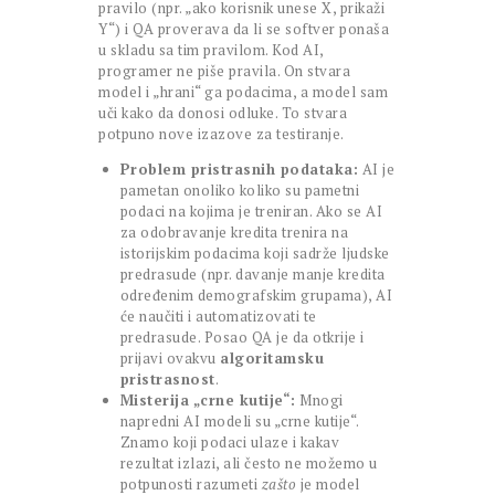
pravilo (npr. „ako korisnik unese X, prikaži
Y“) i QA proverava da li se softver ponaša
u skladu sa tim pravilom. Kod AI,
programer ne piše pravila. On stvara
model i „hrani“ ga podacima, a model sam
uči kako da donosi odluke. To stvara
potpuno nove izazove za testiranje.
Problem pristrasnih podataka:
AI je
pametan onoliko koliko su pametni
podaci na kojima je treniran. Ako se AI
za odobravanje kredita trenira na
istorijskim podacima koji sadrže ljudske
predrasude (npr. davanje manje kredita
određenim demografskim grupama), AI
će naučiti i automatizovati te
predrasude. Posao QA je da otkrije i
prijavi ovakvu
algoritamsku
pristrasnost
.
Misterija „crne kutije“:
Mnogi
napredni AI modeli su „crne kutije“.
Znamo koji podaci ulaze i kakav
rezultat izlazi, ali često ne možemo u
potpunosti razumeti
zašto
je model