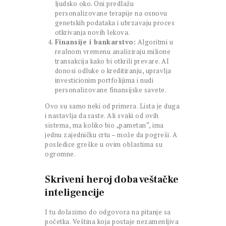
ljudsko oko. Oni predlažu
personalizovane terapije na osnovu
genetskih podataka i ubrzavaju proces
otkrivanja novih lekova.
Finansije i bankarstvo:
Algoritmi u
realnom vremenu analiziraju milione
transakcija kako bi otkrili prevare. AI
donosi odluke o kreditiranju, upravlja
investicionim portfolijima i nudi
personalizovane finansijske savete.
Ovo su samo neki od primera. Lista je duga
i nastavlja da raste. Ali svaki od ovih
sistema, ma koliko bio „pametan“, ima
jednu zajedničku crtu – može da pogreši. A
posledice greške u ovim oblastima su
ogromne.
Skriveni heroj doba veštačke
inteligencije
I tu dolazimo do odgovora na pitanje sa
početka. Veština koja postaje nezamenljiva