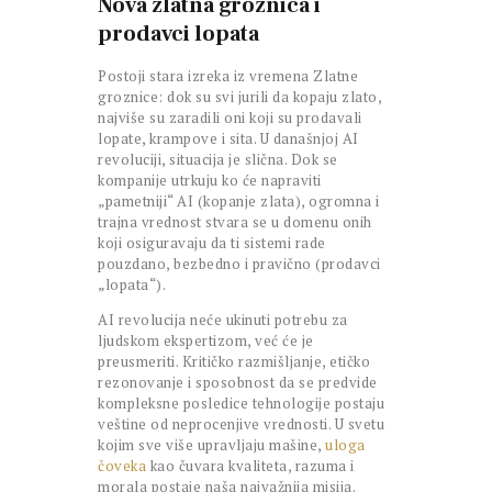
Nova zlatna groznica i
prodavci lopata
Postoji stara izreka iz vremena Zlatne
groznice: dok su svi jurili da kopaju zlato,
najviše su zaradili oni koji su prodavali
lopate, krampove i sita. U današnjoj AI
revoluciji, situacija je slična. Dok se
kompanije utrkuju ko će napraviti
„pametniji“ AI (kopanje zlata), ogromna i
trajna vrednost stvara se u domenu onih
koji osiguravaju da ti sistemi rade
pouzdano, bezbedno i pravično (prodavci
„lopata“).
AI revolucija neće ukinuti potrebu za
ljudskom ekspertizom, već će je
preusmeriti. Kritičko razmišljanje, etičko
rezonovanje i sposobnost da se predvide
kompleksne posledice tehnologije postaju
veštine od neprocenjive vrednosti. U svetu
kojim sve više upravljaju mašine,
uloga
čoveka
kao čuvara kvaliteta, razuma i
morala postaje naša najvažnija misija.