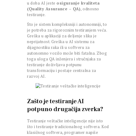
u doba AI jeste
osiguranje kvaliteta
(Quality Assurance – QA)
, odnosno
testiranje.
Što je sistem kompleksniji i autonomniji, to
je potreba za rigoroznim testiranjem veća.
Greška u aplikaciji za deljenje slika je
neprijatnost. Greška u AI sistemu za
dijagnostiku raka ili u softveru za
autonomno vozilo može biti fatalna. Zbog
toga uloga QA inženjera i stručnjaka za
testiranje doživljava potpunu
transformaciju i postaje centralna za
razvoj AI.
Zašto je testiranje AI
potpuno drugačija zverka?
Testiranje veštačke inteligencije nije isto
što i testiranje tradicionalnog softvera. Kod
klasičnog softvera, programer napiše