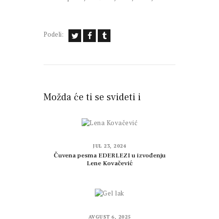
Podeli:
Možda će ti se svideti i
JUL 23, 2024
Čuvena pesma EDERLEZI u izvođenju
Lene Kovačević
AVGUST 6, 2025