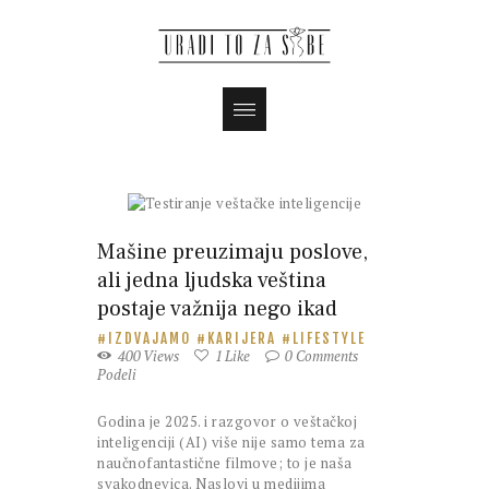
Mašine preuzimaju poslove,
ali jedna ljudska veština
postaje važnija nego ikad
IZDVAJAMO
KARIJERA
LIFESTYLE
400
Views
1
Like
0
Comments
Podeli
Godina je 2025. i razgovor o veštačkoj
inteligenciji (AI) više nije samo tema za
naučnofantastične filmove; to je naša
svakodnevica. Naslovi u medijima