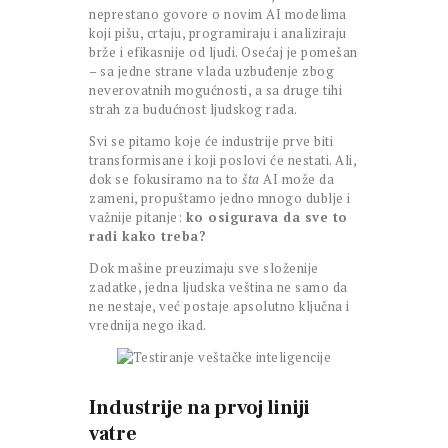
neprestano govore o novim AI modelima
koji pišu, crtaju, programiraju i analiziraju
brže i efikasnije od ljudi. Osećaj je pomešan
– sa jedne strane vlada uzbuđenje zbog
neverovatnih mogućnosti, a sa druge tihi
strah za budućnost ljudskog rada.
Svi se pitamo koje će industrije prve biti
transformisane i koji poslovi će nestati. Ali,
dok se fokusiramo na to
šta
AI može da
zameni, propuštamo jedno mnogo dublje i
važnije pitanje:
ko osigurava da sve to
radi kako treba?
Dok mašine preuzimaju sve složenije
zadatke, jedna ljudska veština ne samo da
ne nestaje, već postaje apsolutno ključna i
vrednija nego ikad.
Industrije na prvoj liniji
vatre