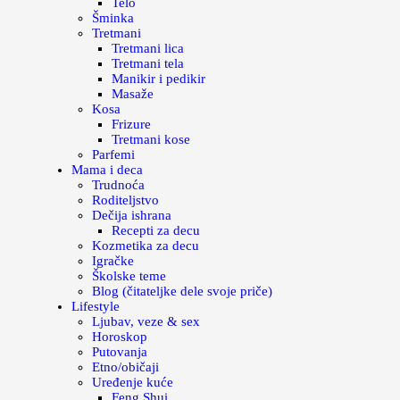
Telo
Šminka
Tretmani
Tretmani lica
Tretmani tela
Manikir i pedikir
Masaže
Kosa
Frizure
Tretmani kose
Parfemi
Mama i deca
Trudnoća
Roditeljstvo
Dečija ishrana
Recepti za decu
Kozmetika za decu
Igračke
Školske teme
Blog (čitateljke dele svoje priče)
Lifestyle
Ljubav, veze & sex
Horoskop
Putovanja
Etno/običaji
Uređenje kuće
Feng Shui