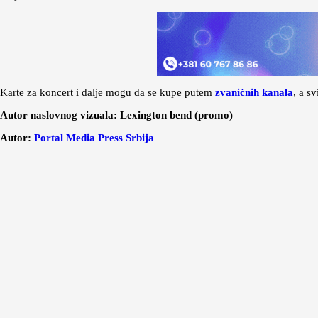
Karte za koncert i dalje mogu da se kupe putem
zvaničnih kanal
a
, a s
Autor naslovnog vizuala: Lexington bend (promo)
Autor:
Port
al Media Press Srbija