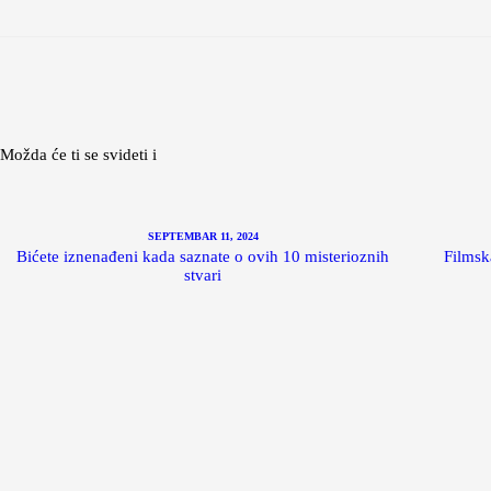
Možda će ti se svideti i
SEPTEMBAR 11, 2024
Bićete iznenađeni kada saznate o ovih 10 misterioznih
Filmsk
stvari