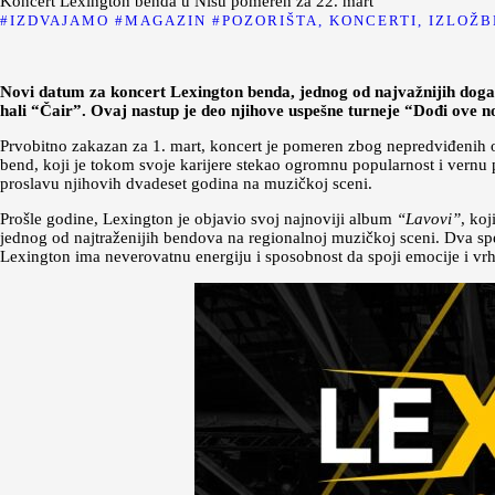
Koncert Lexington benda u Nišu pomeren za 22. mart
IZDVAJAMO
MAGAZIN
POZORIŠTA, KONCERTI, IZLOŽB
Novi datum za koncert Lexington benda, jednog od najvažnijih doga
hali “Čair”. Ovaj nastup je deo njihove uspešne turneje “Dođi ove 
Prvobitno zakazan za 1. mart, koncert je pomeren zbog nepredviđenih oko
bend, koji je tokom svoje karijere stekao ogromnu popularnost i vernu p
proslavu njihovih dvadeset godina na muzičkoj sceni.
Prošle godine, Lexington je objavio svoj najnoviji album
“Lavovi”
, koj
jednog od najtraženijih bendova na regionalnoj muzičkoj sceni. Dva sp
Lexington ima neverovatnu energiju i sposobnost da spoji emocije i vrh