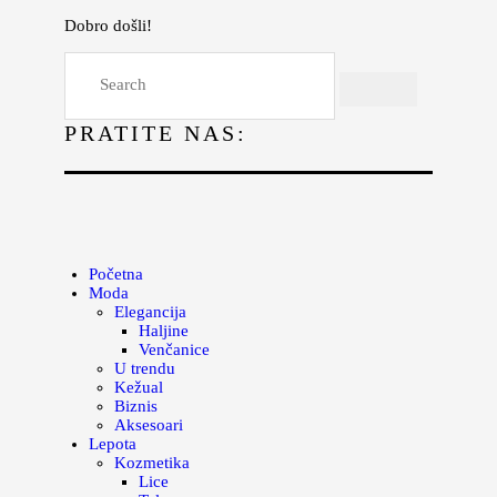
Dobro došli!
Početna
Moda
PRATITE NAS:
Lepota
Mama i deca
Lifestyle
Zdravlje
Početna
Moda
Kuhinja
Elegancija
Haljine
Magazin
Venčanice
U trendu
Kežual
Biznis
Aksesoari
Lepota
Kozmetika
Lice