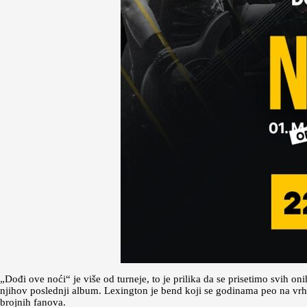
„Dođi ove noći“ je više od turneje, to je prilika da se prisetimo svih o
njihov poslednji album. Lexington je bend koji se godinama peo na vrh m
brojnih fanova.