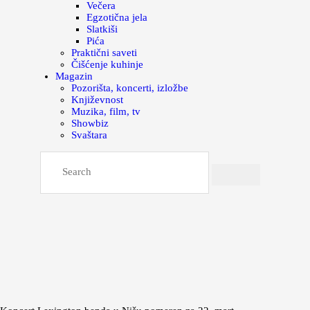
Večera
Egzotična jela
Slatkiši
Pića
Praktični saveti
Čišćenje kuhinje
Magazin
Pozorišta, koncerti, izložbe
Književnost
Muzika, film, tv
Showbiz
Svaštara