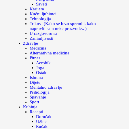
Saveti
Karijera
Kućni ljubimci
Tehnologija
Trikovi (Kako se brzo spremiti, kako
napraviti sam neke prozvode.. )
U razgovoru sa
Zanimljivosti
Zdravlje
Medicina
Alternativna medicina
Fitnes
Aerobik
Joga
Ostalo
Ishrana
Dijete
Mentalno zdravlje
Psihologija
Spavanje
Sport
Kuhinja
Recepti
Doručak
Užine
Ručak