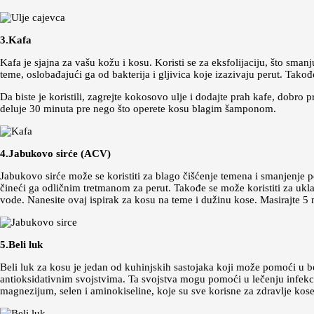
3.Kafa
Kafa je sjajna za vašu kožu i kosu. Koristi se za eksfolijaciju, što smanj
teme, oslobađajući ga od bakterija i gljivica koje izazivaju perut. Takođ
Da biste je koristili, zagrejte kokosovo ulje i dodajte prah kafe, dobro 
deluje 30 minuta pre nego što operete kosu blagim šamponom.
4.Jabukovo sirće (ACV)
Jabukovo sirće može se koristiti za blago čišćenje temena i smanjenje 
čineći ga odličnim tretmanom za perut. Takođe se može koristiti za ukla
vode. Nanesite ovaj ispirak za kosu na teme i dužinu kose. Masirajte 5
5.Beli luk
Beli luk za kosu je jedan od kuhinjskih sastojaka koji može pomoći u bor
antioksidativnim svojstvima. Ta svojstva mogu pomoći u lečenju infekcij
magnezijum, selen i aminokiseline, koje su sve korisne za zdravlje kose