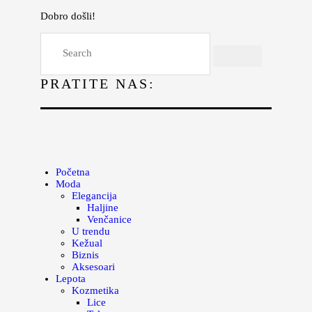
Dobro došli!
Početna
Moda
PRATITE NAS:
Lepota
Mama i deca
Lifestyle
Zdravlje
Početna
Moda
Kuhinja
Elegancija
Haljine
Magazin
Venčanice
U trendu
Kežual
Biznis
Aksesoari
Lepota
Kozmetika
Lice