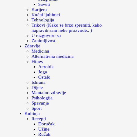
Saveti
Karijera
Kućni ljubimci
Tehnologija
Trikovi (Kako se brzo spremiti, kako
napraviti sam neke prozvode.. )
U razgovoru sa
Zanimljivosti
Zdravlje
Medicina
Alternativna medicina
Fitnes
Aerobik
Joga
Ostalo
Ishrana
Dijete
Mentalno zdravlje
Psihologija
Spavanje
Sport
Kuhinja
Recepti
Doručak
Užine
Ručak