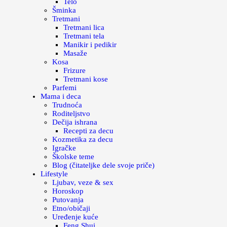
Telo
Šminka
Tretmani
Tretmani lica
Tretmani tela
Manikir i pedikir
Masaže
Kosa
Frizure
Tretmani kose
Parfemi
Mama i deca
Trudnoća
Roditeljstvo
Dečija ishrana
Recepti za decu
Kozmetika za decu
Igračke
Školske teme
Blog (čitateljke dele svoje priče)
Lifestyle
Ljubav, veze & sex
Horoskop
Putovanja
Etno/običaji
Uređenje kuće
Feng Shui