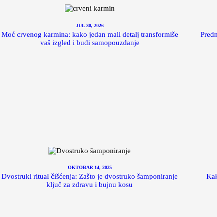
JUL 30, 2026
Moć crvenog karmina: kako jedan mali detalj transformiše
Predn
vaš izgled i budi samopouzdanje
OKTOBAR 14, 2025
Dvostruki ritual čišćenja: Zašto je dvostruko šamponiranje
Kak
ključ za zdravu i bujnu kosu