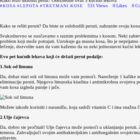
Kako brzo ukloniti perut? Obezbedite ovih 5 kućnih lekova
531
Views
0
Likes
0
C
KOSA
LEPOTA
TRETMANI KOSE
Kako se rešiti peruti? Da biste se oslobodili peruti, nahranite svoju kos
Svakodnevno se suočavamo s raznim problemima s kosom. Neki zahtevaju
problem koji može potrajati. Uzrokuje ga masna kosa, što je neprijatno s
lečenje, dozvolite nam da vam kažemo da su neki jednostavni kućni lek
Evo pet kućnih lekova koji će držati perut podalje:
1.Sok od limuna
Da, dobar stari sok od limuna može vam pomoći. Nanošenje 1 kašike so
eliminaciju peruti. Njegova limunska kiselina i antimikrobna svojstva 
vam kosa izgleda punije i jače.
Možete takođe koristiti i narandžu, koja sadrži vitamin C i ima snažna 
2.Ulje čajevca
Da, dobro ste pročitali! Ulje čajevca može pomoći u uklanjanju peruti. 
temena. Zahvaljujući svojim antibakterijskim i antifungalnim svojstvima,
zdravim.