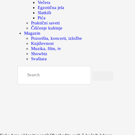
Večera
Egzotična jela
Slatkiši
Pića
Praktični saveti
Čišćenje kuhinje
Magazin
Pozorišta, koncerti, izložbe
Književnost
Muzika, film, tv
Showbiz
Svaštara