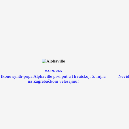
MAJ 26, 2025
Ikone synth-popa Alphaville prvi put u Hrvatskoj, 5. rujna
Nevid
na Zagrebačkom velesajmu!