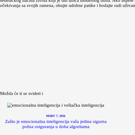
sedelačkog načina života koji je tihi ubica modernog doba. Ako uspete d
očekivanja sa svojih ramena, obujte udobne patike i hodajte radi uživanj
Možda će ti se svideti i
MART 7, 2026
Zašto je emocionalna inteligencija vaša jedina sigurna
polisa osiguranja u doba algoritama