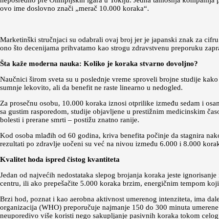
neposredno pre Olimpijskih igara u Tokiju. Jedna tamošnja kompanija pl
ovo ime doslovno znači „merač 10.000 koraka“.
Marketinški stručnjaci su odabrali ovaj broj jer je japanski znak za c
ono što decenijama prihvatamo kao strogu zdravstvenu preporuku zaprav
Šta kaže moderna nauka: Koliko je koraka stvarno dovoljno?
Naučnici širom sveta su u poslednje vreme sproveli brojne studije kako b
sumnje lekovito, ali da benefit ne raste linearno u nedogled.
Za prosečnu osobu, 10.000 koraka iznosi otprilike između sedam i osam 
sa gustim rasporedom, studije objavljene u prestižnim medicinskim ča
bolesti i prerane smrti – postižu znatno ranije.
Kod osoba mlađih od 60 godina, kriva benefita počinje da stagnira nakon
rezultati po zdravlje uočeni su već na nivou između 6.000 i 8.000 korak
Kvalitet hoda ispred čistog kvantiteta
Jedan od najvećih nedostataka slepog brojanja koraka jeste ignorisanje
centru, ili ako prepešačite 5.000 koraka brzim, energičnim tempom koj
Brzi hod, poznat i kao aerobna aktivnost umerenog intenziteta, ima dale
organizacija (WHO) preporučuje najmanje 150 do 300 minuta umerene fi
neuporedivo više koristi nego sakupljanje pasivnih koraka tokom celog