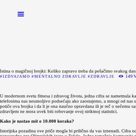
Početna
Moda
Lepota
Mama i deca
Lifestyle
Istina o magičnoj brojki: Koliko zapravo treba da pešačimo svakog dan
Zdravlje
149
V
IZDVAJAMO
MENTALNO ZDRAVLJE
ZDRAVLJE
Kuhinja
Magazin
U modernom svetu fitnesa i zdravog života, jedna cifra se nametnula ka
telefonima nas neumoljivo podsećaju ako zaostajemo, a mnogi od nas uv
potiče ova brojka i da li je ona naučno opravdana ili je reč o nečemu sa
zdravljem ne mora uvek biti robovanje ovoj striktnoj statistici.
Kako je nastao mit o 10.000 koraka?
Istorijska pozadina ove priče mogla bi prilično da vas iznenadi. Cifra 