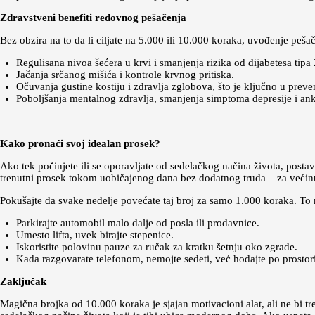
Zdravstveni benefiti redovnog pešačenja
Bez obzira na to da li ciljate na 5.000 ili 10.000 koraka, uvođenje pe
Regulisana nivoa šećera u krvi i smanjenja rizika od dijabetesa tipa 
Jačanja srčanog mišića i kontrole krvnog pritiska.
Očuvanja gustine kostiju i zdravlja zglobova, što je ključno u preve
Poboljšanja mentalnog zdravlja, smanjenja simptoma depresije i ank
Kako pronaći svoj idealan prosek?
Ako tek počinjete ili se oporavljate od sedelačkog načina života, posta
trenutni prosek tokom uobičajenog dana bez dodatnog truda – za većinu
Pokušajte da svake nedelje povećate taj broj za samo 1.000 koraka. T
Parkirajte automobil malo dalje od posla ili prodavnice.
Umesto lifta, uvek birajte stepenice.
Iskoristite polovinu pauze za ručak za kratku šetnju oko zgrade.
Kada razgovarate telefonom, nemojte sedeti, već hodajte po prostori
Zaključak
Magična brojka od 10.000 koraka je sjajan motivacioni alat, ali ne bi tre