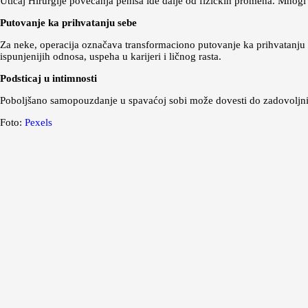
Uticaj Hirurgije povećanja penisa ide dalje od fizičkih promena. Mnog
Putovanje ka prihvatanju sebe
Za neke, operacija označava transformaciono putovanje ka prihvatanju 
ispunjenijih odnosa, uspeha u karijeri i ličnog rasta.
Podsticaj u intimnosti
Poboljšano samopouzdanje u spavaćoj sobi može dovesti do zadovoljnije
Foto:
Pexels