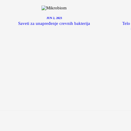
JUN 2, 2023
Saveti za unapređenje crevnih bakterija
Telo