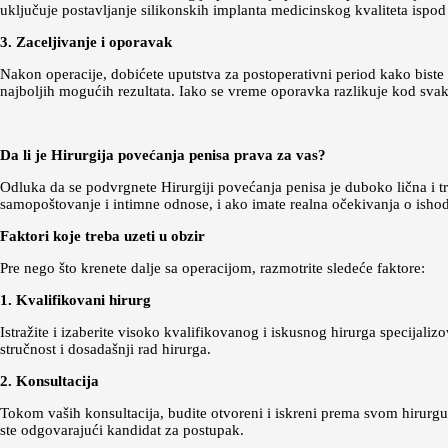
uključuje postavljanje silikonskih implanta medicinskog kvaliteta ispod
3. Zaceljivanje i oporavak
Nakon operacije, dobićete uputstva za postoperativni period kako biste 
najboljih mogućih rezultata. Iako se vreme oporavka razlikuje kod sva
Da li je Hirurgija povećanja penisa prava za vas?
Odluka da se podvrgnete Hirurgiji povećanja penisa je duboko lična i tr
samopoštovanje i intimne odnose, i ako imate realna očekivanja o ishodu
Faktori koje treba uzeti u obzir
Pre nego što krenete dalje sa operacijom, razmotrite sledeće faktore:
1. Kvalifikovani hirurg
Istražite i izaberite visoko kvalifikovanog i iskusnog hirurga specijaliz
stručnost i dosadašnji rad hirurga.
2. Konsultacija
Tokom vaših konsultacija, budite otvoreni i iskreni prema svom hirurgu o
ste odgovarajući kandidat za postupak.