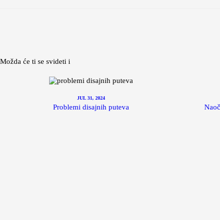
Možda će ti se svideti i
JUL 31, 2024
Problemi disajnih puteva
Naoča