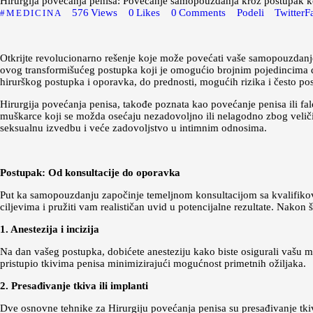
Hirurgija povećanja penisa: Povećanje samopouzdanja kroz postupak ko
576
Views
0
Likes
0
Comments
Podeli
Twitter
F
MEDICINA
Otkrijte revolucionarno rešenje koje može povećati vaše samopouzdanje
ovog transformišućeg postupka koji je omogućio brojnim pojedincima da
hirurškog postupka i oporavka, do prednosti, mogućih rizika i često pos
Hirurgija povećanja penisa, takođe poznata kao povećanje penisa ili fal
muškarce koji se možda osećaju nezadovoljno ili nelagodno zbog veli
seksualnu izvedbu i veće zadovoljstvo u intimnim odnosima.
Postupak: Od konsultacije do oporavka
Put ka samopouzdanju započinje temeljnom konsultacijom sa kvalifikova
ciljevima i pružiti vam realističan uvid u potencijalne rezultate. Nakon 
1. Anestezija i incizija
Na dan vašeg postupka, dobićete anesteziju kako biste osigurali vašu ma
pristupio tkivima penisa minimizirajući mogućnost primetnih ožiljaka.
2. Presađivanje tkiva ili implanti
Dve osnovne tehnike za Hirurgiju povećanja penisa su presađivanje tkiva