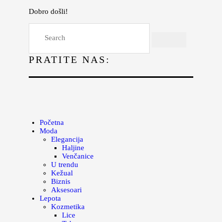
Dobro došli!
Početna
Moda
PRATITE NAS:
Lepota
Mama i deca
Lifestyle
Zdravlje
Početna
Moda
Kuhinja
Elegancija
Haljine
Magazin
Venčanice
U trendu
Kežual
Biznis
Aksesoari
Lepota
Kozmetika
Lice