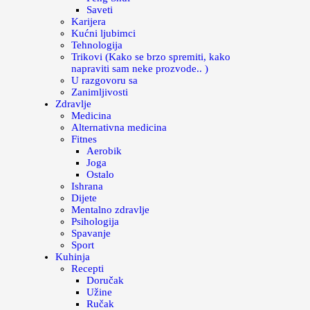
Saveti
Karijera
Kućni ljubimci
Tehnologija
Trikovi (Kako se brzo spremiti, kako
napraviti sam neke prozvode.. )
U razgovoru sa
Zanimljivosti
Zdravlje
Medicina
Alternativna medicina
Fitnes
Aerobik
Joga
Ostalo
Ishrana
Dijete
Mentalno zdravlje
Psihologija
Spavanje
Sport
Kuhinja
Recepti
Doručak
Užine
Ručak