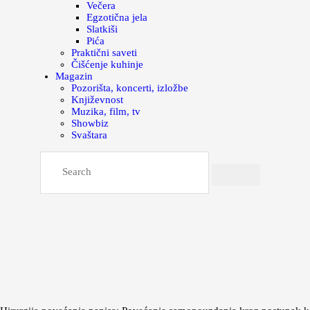
Večera
Egzotična jela
Slatkiši
Pića
Praktični saveti
Čišćenje kuhinje
Magazin
Pozorišta, koncerti, izložbe
Književnost
Muzika, film, tv
Showbiz
Svaštara