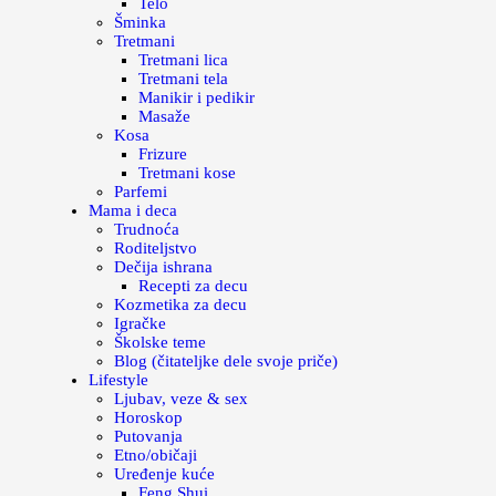
Telo
Šminka
Tretmani
Tretmani lica
Tretmani tela
Manikir i pedikir
Masaže
Kosa
Frizure
Tretmani kose
Parfemi
Mama i deca
Trudnoća
Roditeljstvo
Dečija ishrana
Recepti za decu
Kozmetika za decu
Igračke
Školske teme
Blog (čitateljke dele svoje priče)
Lifestyle
Ljubav, veze & sex
Horoskop
Putovanja
Etno/običaji
Uređenje kuće
Feng Shui