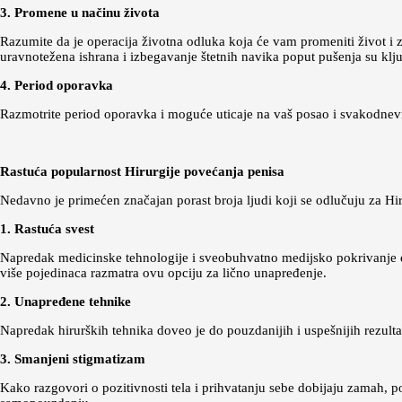
3. Promene u načinu života
Razumite da je operacija životna odluka koja će vam promeniti život i 
uravnotežena ishrana i izbegavanje štetnih navika poput pušenja su klj
4. Period oporavka
Razmotrite period oporavka i moguće uticaje na vaš posao i svakodnev
Rastuća popularnost Hirurgije povećanja penisa
Nedavno je primećen značajan porast broja ljudi koji se odlučuju za Hiru
1. Rastuća svest
Napredak medicinske tehnologije i sveobuhvatno medijsko pokrivanje dop
više pojedinaca razmatra ovu opciju za lično unapređenje.
2. Unapređene tehnike
Napredak hirurških tehnika doveo je do pouzdanijih i uspešnijih rezul
3. Smanjeni stigmatizam
Kako razgovori o pozitivnosti tela i prihvatanju sebe dobijaju zamah,