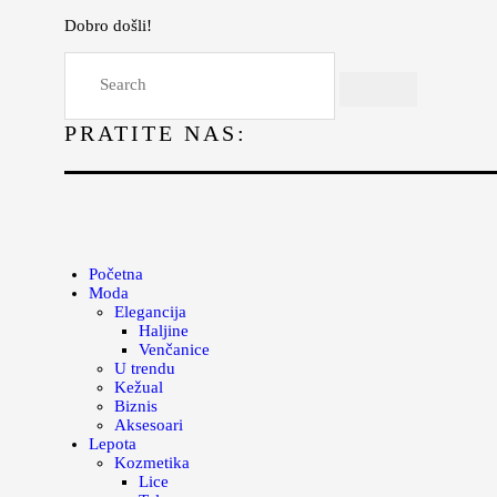
Dobro došli!
Početna
Moda
PRATITE NAS:
Lepota
Mama i deca
Lifestyle
Zdravlje
Početna
Moda
Kuhinja
Elegancija
Haljine
Magazin
Venčanice
U trendu
Kežual
Biznis
Aksesoari
Lepota
Kozmetika
Lice