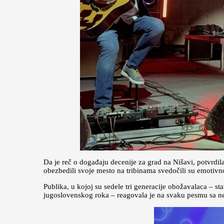
Da je reč o događaju decenije za grad na Nišavi, potvrdi
obezbedili svoje mesto na tribinama svedočili su emotivnoj
Publika, u kojoj su sedele tri generacije obožavalaca – st
jugoslovenskog roka – reagovala je na svaku pesmu sa 