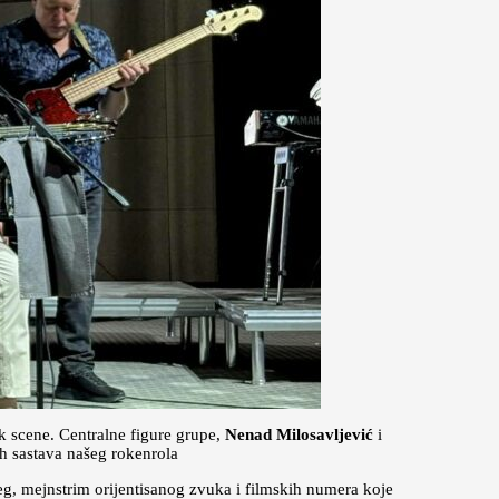
 scene. Centralne figure grupe,
Nenad Milosavljević
i
ih sastava našeg rokenrola
eg, mejnstrim orijentisanog zvuka i filmskih numera koje