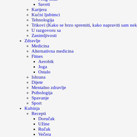
Saveti
Karijera
Kućni ljubimci
Tehnologija
Trikovi (Kako se brzo spremiti, kako napraviti sam nek
U razgovoru sa
Zanimljivosti
Zdravlje
Medicina
Alternativna medicina
Fitnes
Aerobik
Joga
Ostalo
Ishrana
Dijete
Mentalno zdravlje
Psihologija
Spavanje
Sport
Kuhinja
Recepti
Doručak
Užine
Ručak
Večera