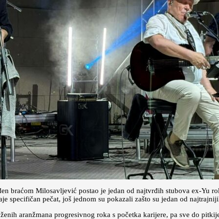
n braćom Milosavljević postao je jedan od najtvrđih stubova ex-Yu rok
aje specifičan pečat, još jednom su pokazali zašto su jedan od najtrajnij
oženih aranžmana progresivnog roka s početka karijere, pa sve do pitkij