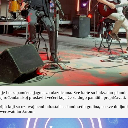
la je i nezapamćena jagma za ulaznicama. Sve karte su bukvalno planul
 rođendanskoj proslavi i večeri koja će se dugo pamtiti i prepričavati.
arijih koji su uz ovaj bend odrastali sedamdesetih godina, pa sve do ljudi
neverovatnim žarom.