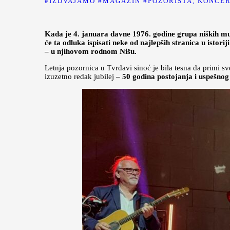
IZDVAJAMO
MAGAZIN
POZORIŠTA, KONCER
Kada je 4. januara davne 1976. godine grupa niških muzi
će ta odluka ispisati neke od najlepših stranica u istor
– u njihovom rodnom Nišu.
Letnja pozornica u Tvrđavi sinoć je bila tesna da primi s
izuzetno redak jubilej –
50 godina postojanja i uspešnog