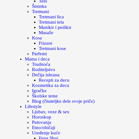
Telo
Šminka
Tretmani
Tretmani lica
Tretmani tela
Manikir i pedikir
Masaže
Kosa
Frizure
Tretmani kose
Parfemi
Mama i deca
Trudnoća
Roditeljstvo
Dečija ishrana
Recepti za decu
Kozmetika za decu
Igračke
Školske teme
Blog (čitateljke dele svoje priče)
Lifestyle
Ljubav, veze & sex
Horoskop
Putovanja
Etno/običaji
Uređenje kuće
Feng Shui