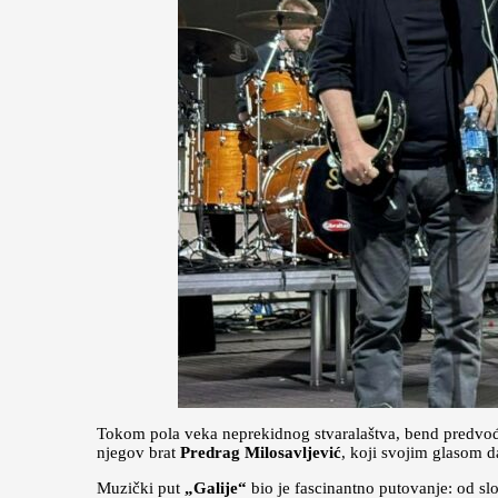
Tokom pola veka neprekidnog stvaralaštva, bend predvođe
njegov brat
Predrag Milosavljević
, koji svojim glasom d
Muzički put
„Galije“
bio je fascinantno putovanje: od sl