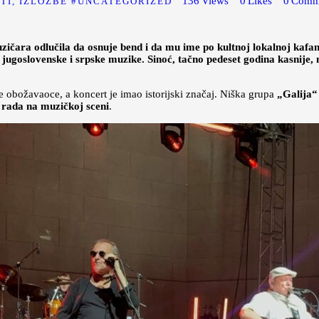
136
Views
0
Likes
0
Comm
TI, IZLOŽBE
UNCATEGORIZED
čara odlučila da osnuje bend i da mu ime po kultnoj lokalnoj kafani 
iji jugoslovenske i srpske muzike. Sinoć, tačno pedeset godina kasnije
ve obožavaoce, a koncert je imao istorijski značaj. Niška grupa
„Galija
 rada
na muzičkoj sceni
.