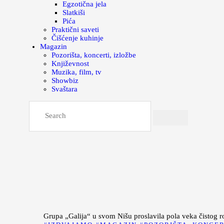
Egzotična jela
Slatkiši
Pića
Praktični saveti
Čišćenje kuhinje
Magazin
Pozorišta, koncerti, izložbe
Književnost
Muzika, film, tv
Showbiz
Svaštara
Grupa „Galija“ u svom Nišu proslavila pola veka čistog r