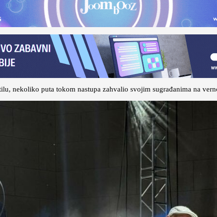
ilu, nekoliko puta tokom nastupa zahvalio svojim sugrađanima na vernos