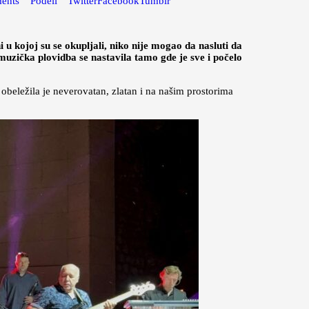
ents
Podeli
Twitter
Facebook
Tumblr
u kojoj su se okupljali, niko nije mogao da nasluti da
, muzička plovidba se nastavila tamo gde je sve i počelo
“
obeležila je neverovatan, zlatan i na našim prostorima