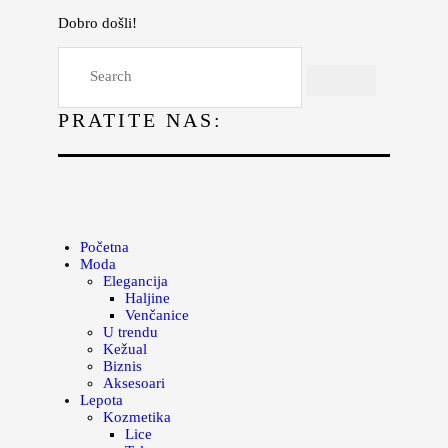
Dobro došli!
Početna
Moda
PRATITE NAS:
Lepota
Mama i deca
Lifestyle
Zdravlje
Početna
Moda
Kuhinja
Elegancija
Haljine
Magazin
Venčanice
U trendu
Kežual
Biznis
Aksesoari
Lepota
Kozmetika
Lice