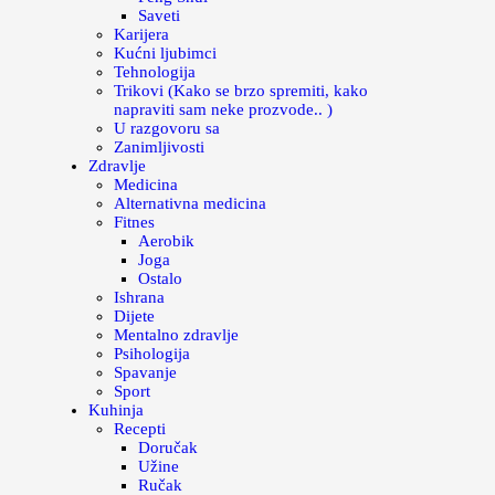
Saveti
Karijera
Kućni ljubimci
Tehnologija
Trikovi (Kako se brzo spremiti, kako
napraviti sam neke prozvode.. )
U razgovoru sa
Zanimljivosti
Zdravlje
Medicina
Alternativna medicina
Fitnes
Aerobik
Joga
Ostalo
Ishrana
Dijete
Mentalno zdravlje
Psihologija
Spavanje
Sport
Kuhinja
Recepti
Doručak
Užine
Ručak