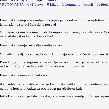
Francuska – najzanimljivije činjenice
671
Views
0
Likes
1
Comment
Podeli
Twitter
F
PUTOVANJA
Francuska je najveća zemlja u
Evropi
i jedna od najpopularnijih turisti
iznenađenje što svi žele da je posete!
Od najvećeg muzeja umetnosti do sujeverja o hlebu, ovaj članak će Vas 
naterati da uskočite u avion za Pariz.
Francuska je najposećenija zemlja na svetu
Od svih zemalja na svetu, Francuska je najposećenija! Svake godine oko 
Pored toga što je najposećenija zemlja na svetu, Pariz je jedan od najp
redovno rangira među prvih 10 najposećenijih gradova.
Francuska je manja od Teksasa
Ako želite da zamislite koliko je Francuska velika, dobra poređenja s
najbolje hotele u Parizu sa pogledom na Ajfelovu kulu.
Iako Francuska nije toliko velika, ona je najveća zemlja u Evropskoj un