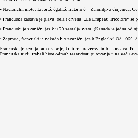
• Nacionalni moto: Liberté, égalité, fraternité – Zanimljiva činjenica: 
• Francuska zastava je plava, bela i crvena. „Le Drapeau Tricolore“ se 
• Francuski je zvanični jezik u 29 zemalja sveta. (Kanada je jedna od nj
• Zapravo, francuski je nekada bio zvanični jezik Engleske! Od 1066.
Francuska je zemlja puna istorije, kulture i neverovatnih iskustava. Po
Francuska nudi, trebali biste odmah rezervisati putovanje u najveću evr