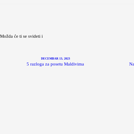
Možda će ti se svideti i
DECEMBAR 13, 2023
5 razloga za posetu Maldivima
Na