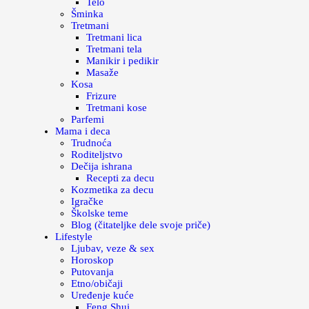
Telo
Šminka
Tretmani
Tretmani lica
Tretmani tela
Manikir i pedikir
Masaže
Kosa
Frizure
Tretmani kose
Parfemi
Mama i deca
Trudnoća
Roditeljstvo
Dečija ishrana
Recepti za decu
Kozmetika za decu
Igračke
Školske teme
Blog (čitateljke dele svoje priče)
Lifestyle
Ljubav, veze & sex
Horoskop
Putovanja
Etno/običaji
Uređenje kuće
Feng Shui