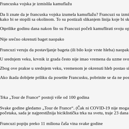
Francuska vojska je izmislila kamuflažu
Da li znate da je francuska vojska izumela kamuflažu? Francuzi su izmi
kako bi se stopili sa okolinom. To su postizali slikanjem linija koje bi s
Otprilike godinu dana nakon što su Francuzi počeli kamuflirati svoju opr
Nije srećno okrenuti baget naopako
Francuzi veruju da postavljanje bageta (ili bilo koje vrste hleba) naopa
U srednjem veku, krvnik iz grada često nije imao vremena da uzme svoj 
Zbog ove prakse u srednjem veku, vremenom je okrenuti hleb postao simb
Ako ikada dobijete priliku da posetite Francusku, pobrinite se da ne pos
Trka „Tour de France“ postoji više od 100 godina
Svake godine gledamo „Tour de France“. (Čak ni COVID-19 nije mogao da
početaka, sada je najprestižnija biciklistička trka na svetu, traje 23 dan
Francuzi popiju preko 11 miliona čaša vina svake godine