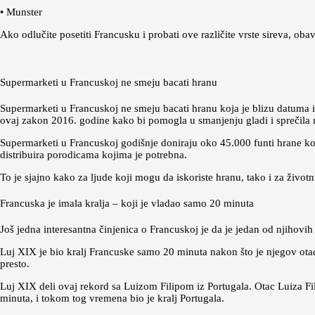
• Munster
Ako odlučite posetiti Francusku i probati ove različite vrste sireva, ob
Supermarketi u Francuskoj ne smeju bacati hranu
Supermarketi u Francuskoj ne smeju bacati hranu koja je blizu datuma i
ovaj zakon 2016. godine kako bi pomogla u smanjenju gladi i sprečila r
Supermarketi u Francuskoj godišnje doniraju oko 45.000 funti hrane ko
distribuira porodicama kojima je potrebna.
To je sjajno kako za ljude koji mogu da iskoriste hranu, tako i za živ
Francuska je imala kralja – koji je vladao samo 20 minuta
Još jedna interesantna činjenica o Francuskoj je da je jedan od njihovi
Luj XIX je bio kralj Francuske samo 20 minuta nakon što je njegov otac
presto.
Luj XIX deli ovaj rekord sa Luizom Filipom iz Portugala. Otac Luiza Fi
minuta, i tokom tog vremena bio je kralj Portugala.