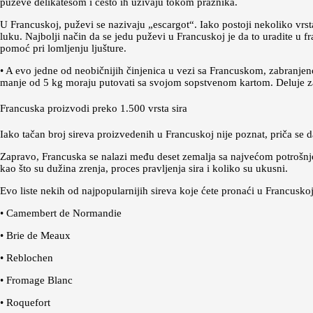
puževe delikatesom i često ih uživaju tokom praznika.
U Francuskoj, puževi se nazivaju „escargot“. Iako postoji nekoliko vrst
luku. Najbolji način da se jedu puževi u Francuskoj je da to uradite u 
pomoć pri lomljenju ljušture.
• A evo jedne od neobičnijih činjenica u vezi sa Francuskom, zabranjeno
manje od 5 kg moraju putovati sa svojom sopstvenom kartom. Deluje zas
Francuska proizvodi preko 1.500 vrsta sira
Iako tačan broj sireva proizvedenih u Francuskoj nije poznat, priča se d
Zapravo, Francuska se nalazi među deset zemalja sa najvećom potrošnjom 
kao što su dužina zrenja, proces pravljenja sira i koliko su ukusni.
Evo liste nekih od najpopularnijih sireva koje ćete pronaći u Francuskoj
• Camembert de Normandie
• Brie de Meaux
• Reblochen
• Fromage Blanc
• Roquefort