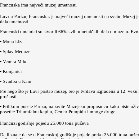
Francuska ima najveći muzej umetnosti
Luvr u Parizu, Francuska, je najveći muzej umetnosti na svetu. Muzej je
dela umetnosti.
Francuski umetnici su stvorili 66% svih umetničkih dela u muzeju. Evo 
• Mona Liza
• Splav Meduze
• Venera Milo
• Konjanici
• Svadba u Kani
Pre nego što je Luvr postao muzej, bio je tvrđava izgrađena u 12. veku
prošlosti.
• Prilikom posete Parizu, nabavite Muzejsku propusnicu kako biste užival
posetite Trijumfalnu kapiju, Centar Pompidu i mnoge druge.
Francuzi godišnje pojedu 25.000 tona puževa
Da li znate da se u Francuskoj godišnje pojede preko 25.000 tona puž