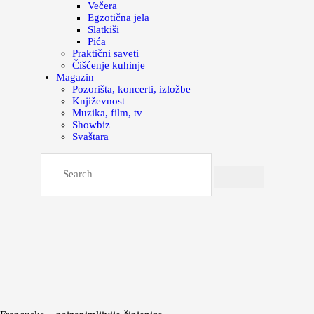
Večera
Egzotična jela
Slatkiši
Pića
Praktični saveti
Čišćenje kuhinje
Magazin
Pozorišta, koncerti, izložbe
Književnost
Muzika, film, tv
Showbiz
Svaštara