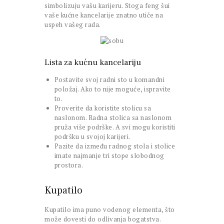
simbolizuju vašu karijeru. Stoga feng šui
vaše kućne kancelarije znatno utiče na
uspeh vašeg rada.
Lista za kućnu kancelariju
Postavite svoj radni sto u komandni
položaj. Ako to nije moguće, ispravite
to.
Proverite da koristite stolicu sa
naslonom. Radna stolica sa naslonom
pruža više podrške. A svi mogu koristiti
podršku u svojoj karijeri.
Pazite da između radnog stola i stolice
imate najmanje tri stope slobodnog
prostora.
Kupatilo
Kupatilo ima puno vodenog elementa, što
može dovesti do odlivanja bogatstva.