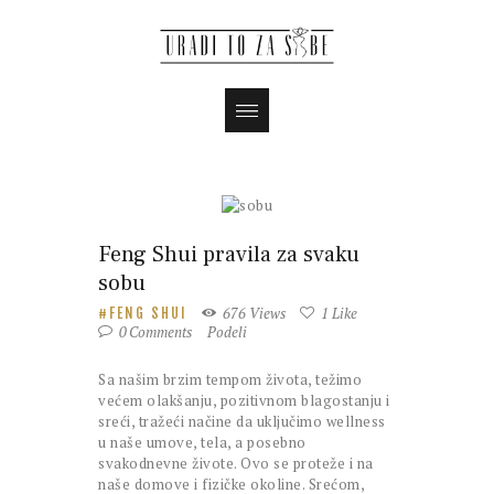
Magazin
Feng Shui pravila za svaku
sobu
676
Views
1
Like
FENG SHUI
0
Comments
Podeli
Sa našim brzim tempom života, težimo
većem olakšanju, pozitivnom blagostanju i
sreći, tražeći načine da uključimo wellness
u naše umove, tela, a posebno
svakodnevne živote. Ovo se proteže i na
naše domove i fizičke okoline. Srećom,