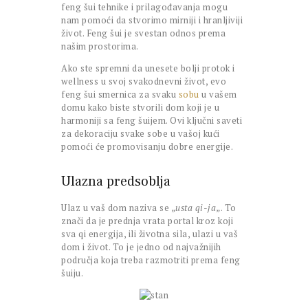
feng šui tehnike i prilagođavanja mogu
nam pomoći da stvorimo mirniji i hranljiviji
život. Feng šui je svestan odnos prema
našim prostorima.
Ako ste spremni da unesete bolji protok i
wellness u svoj svakodnevni život, evo
feng šui smernica za svaku
sobu
u vašem
domu kako biste stvorili dom koji je u
harmoniji sa feng šuijem. Ovi ključni saveti
za dekoraciju svake sobe u vašoj kući
pomoći će promovisanju dobre energije.
Ulazna predsoblja
Ulaz u vaš dom naziva se „
usta qi-ja
„. To
znači da je prednja vrata portal kroz koji
sva qi energija, ili životna sila, ulazi u vaš
dom i život. To je jedno od najvažnijih
područja koja treba razmotriti prema feng
šuiju.