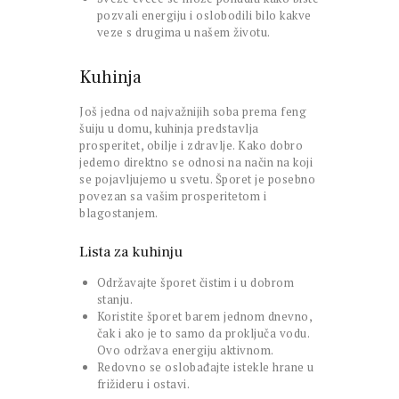
pozvali energiju i oslobodili bilo kakve
veze s drugima u našem životu.
Kuhinja
Još jedna od najvažnijih soba prema feng
šuiju u domu, kuhinja predstavlja
prosperitet, obilje i zdravlje. Kako dobro
jedemo direktno se odnosi na način na koji
se pojavljujemo u svetu. Šporet je posebno
povezan sa vašim prosperitetom i
blagostanjem.
Lista za kuhinju
Održavajte šporet čistim i u dobrom
stanju.
Koristite šporet barem jednom dnevno,
čak i ako je to samo da proključa vodu.
Ovo održava energiju aktivnom.
Redovno se oslobađajte istekle hrane u
frižideru i ostavi.