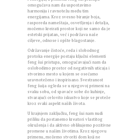
omogućava nam da uspostavimo
harmoniju i ravnotežu među tim
energijama. Kroz svesno biranje boja,
rasporeda nameštaja, osvetljenja i detalja,
možemo kreirati prostor koji ne samo da je
estetski prijatan, već i podržava naše
ciljeve, odnose i opšte blagostanje.
Održavanje čistoće, reda i slobodnog
protoka energije postaju ključni elementi
feng šui pristupa, omogućavajući nam da
oslobodimo prostor od negativnih uticaja i
stvorimo mesto u kojem se osećamo
uravnoteženo i inspirisano. Svestranost
feng šuija ogleda se u njegovoj primeni na
svaku sobu, od spavaće sobe do kuhinje,
stvarajući celovito iskustvo koje se proteže
kroz svaki aspekt naših života.
U krajnjem zaključku, feng šui nam nudi
priliku da postanemo kreatori vlastitog
okruženja i da aktivno oblikujemo pozitivne
promene u našim životima. Kroz njegovu
primenu, možemo stvoriti dom koji ne