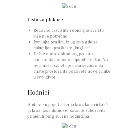
Lista za plakare
Redovno raščistite i donirajte sve što
više nije potrebno.
Istrljajte prašinu iz uglova gde se
nakupljaju praškaste „kuglice“.
Držite malo slobodnog prostora
umesto da potpuno napunite plakar. Na
ovaj način šaljete poruku svemiru da
imate prostora da pozovete nove prilike
u svoj život.
Hodnici
Hodnici su poput arterija kroz koje cirkuliše
qi kroz naše domove. Zato ne zaboravite
primeniti feng šui i na hodnicima.