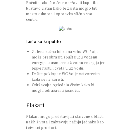
Počnite tako što ćete održavati kupatilo
blistavo čistim kako bi zaista moglo biti
mesto odmora i oporavka slično spa
centru.
Lista za kupatilo
Zelena kućna biljka na vrhu WC šolje
može preobraziti spuštajuću vodenu
energiju u usmerenu životnu energiju jer
biljke rastu i cvetaju uz vodu.
Držite poklopac WC šolje zatvorenim
kada se ne koristi.
Održavajte ogledala čistim kako bi
mogla odražavati jasnoću.
Plakari
Plakari mogu predstavljati skrivene oblasti
naših života i zahtevaju pažnju jednako kao
i životni prostori.