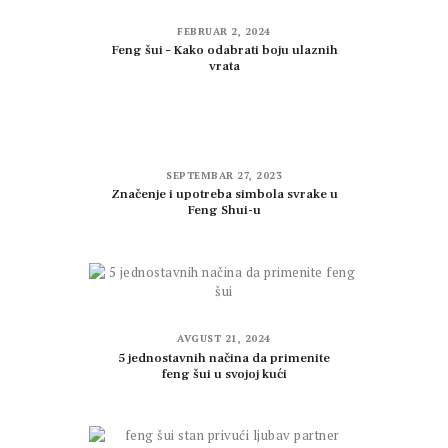
FEBRUAR 2, 2024
Feng šui – Kako odabrati boju ulaznih
vrata
SEPTEMBAR 27, 2023
Značenje i upotreba simbola svrake u
Feng Shui-u
AVGUST 21, 2024
5 jednostavnih načina da primenite
feng šui u svojoj kući