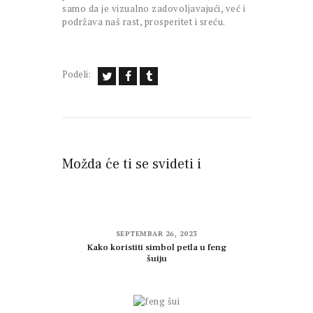
samo da je vizualno zadovoljavajući, već i
podržava naš rast, prosperitet i sreću.
Podeli:
Možda će ti se svideti i
SEPTEMBAR 26, 2023
Kako koristiti simbol petla u feng
šuiju