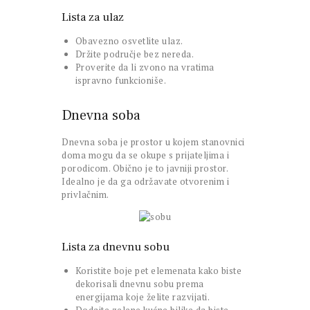
Lista za ulaz
Obavezno osvetlite ulaz.
Držite područje bez nereda.
Proverite da li zvono na vratima
ispravno funkcioniše.
Dnevna soba
Dnevna soba je prostor u kojem stanovnici
doma mogu da se okupe s prijateljima i
porodicom. Obično je to javniji prostor.
Idealno je da ga održavate otvorenim i
privlačnim.
Lista za dnevnu sobu
Koristite boje pet elemenata kako biste
dekorisali dnevnu sobu prema
energijama koje želite razvijati.