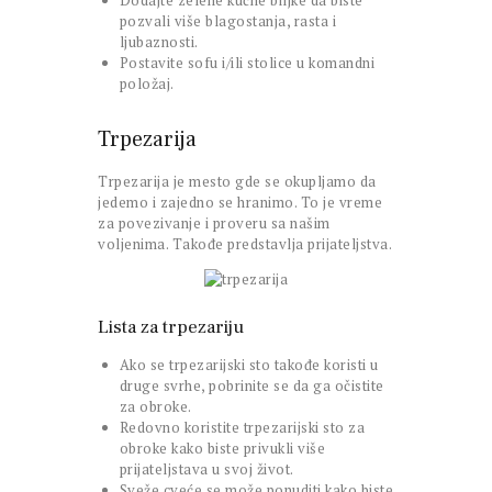
Dodajte zelene kućne biljke da biste
pozvali više blagostanja, rasta i
ljubaznosti.
Postavite sofu i/ili stolice u komandni
položaj.
Trpezarija
Trpezarija je mesto gde se okupljamo da
jedemo i zajedno se hranimo. To je vreme
za povezivanje i proveru sa našim
voljenima. Takođe predstavlja prijateljstva.
Lista za trpezariju
Ako se trpezarijski sto takođe koristi u
druge svrhe, pobrinite se da ga očistite
za obroke.
Redovno koristite trpezarijski sto za
obroke kako biste privukli više
prijateljstava u svoj život.
Sveže cveće se može ponuditi kako biste