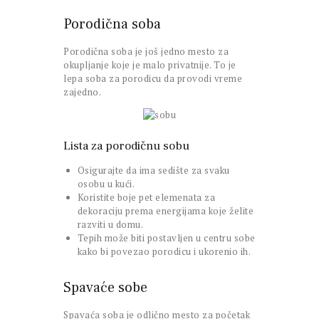
Porodična soba
Porodična soba je još jedno mesto za
okupljanje koje je malo privatnije. To je
lepa soba za porodicu da provodi vreme
zajedno.
Lista za porodičnu sobu
Osigurajte da ima sedište za svaku
osobu u kući.
Koristite boje pet elemenata za
dekoraciju prema energijama koje želite
razviti u domu.
Tepih može biti postavljen u centru sobe
kako bi povezao porodicu i ukorenio ih.
Spavaće sobe
Spavaća soba je odlično mesto za početak