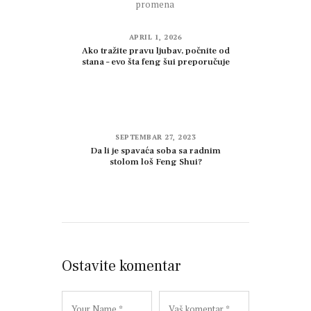
APRIL 1, 2026
Ako tražite pravu ljubav, počnite od
stana – evo šta feng šui preporučuje
SEPTEMBAR 27, 2023
Da li je spavaća soba sa radnim
stolom loš Feng Shui?
Ostavite komentar