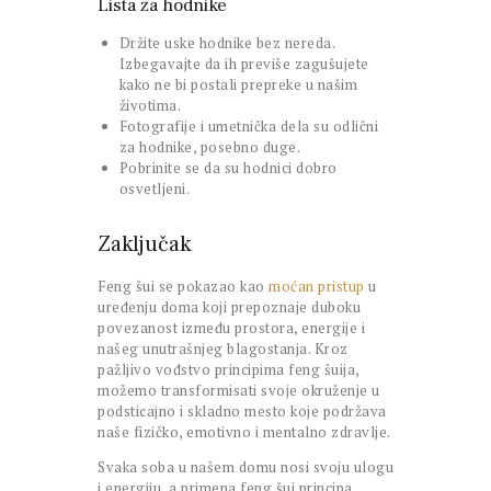
Lista za hodnike
Držite uske hodnike bez nereda.
Izbegavajte da ih previše zagušujete
kako ne bi postali prepreke u našim
životima.
Fotografije i umetnička dela su odlični
za hodnike, posebno duge.
Pobrinite se da su hodnici dobro
osvetljeni.
Zaključak
Feng šui se pokazao kao
moćan pristup
u
uređenju doma koji prepoznaje duboku
povezanost između prostora, energije i
našeg unutrašnjeg blagostanja. Kroz
pažljivo vođstvo principima feng šuija,
možemo transformisati svoje okruženje u
podsticajno i skladno mesto koje podržava
naše fizičko, emotivno i mentalno zdravlje.
Svaka soba u našem domu nosi svoju ulogu
i energiju, a primena feng šui principa