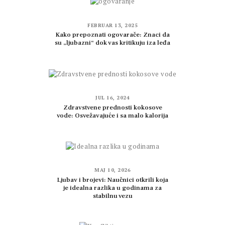
FEBRUAR 13, 2025
Kako prepoznati ogovarače: Znaci da
su „ljubazni“ dok vas kritikuju iza leđa
JUL 16, 2024
Zdravstvene prednosti kokosove
vode: Osvežavajuće i sa malo kalorija
MAJ 10, 2026
Ljubav i brojevi: Naučnici otkrili koja
je idealna razlika u godinama za
stabilnu vezu