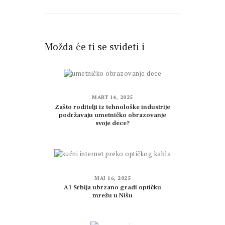
Možda će ti se svideti i
MART 14, 2025
Zašto roditelji iz tehnološke industrije
podržavaju umetničko obrazovanje
svoje dece?
MAJ 16, 2025
A1 Srbija ubrzano gradi optičku
mrežu u Nišu