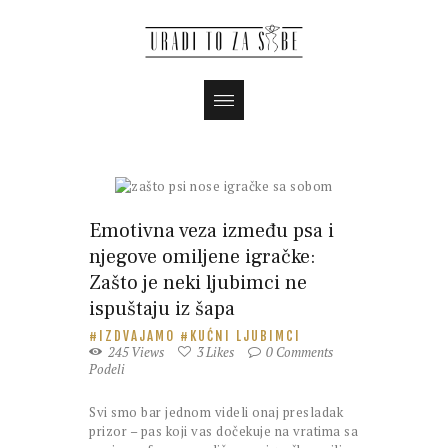
Magazin
Emotivna veza između psa i
njegove omiljene igračke:
Zašto je neki ljubimci ne
ispuštaju iz šapa
IZDVAJAMO
KUĆNI LJUBIMCI
245
Views
3
Likes
0
Comments
Podeli
Svi smo bar jednom videli onaj presladak
prizor – pas koji vas dočekuje na vratima sa