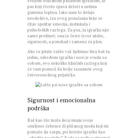
svojom ofucanom plišanom igračkom, ili
pas koji čvrsto spava držeći u ustima
gumenu lopticu. Iako nam to deluje
neodoljivo, iza ovog ponašanja krije se
čitav spektar emocija, instinkata i
psiholoških razloga. Za psa, ta igračka nije
samo predmet; ona je često izvor utehe,
sigurnosti, a ponekad i zamena za plen.
Ako se pitate zašto vaš ljubimac bira baš tu
jednu, određenu igračku i nosi je svuda sa
sobom, evo nekoliko ključnih razloga koji
će vam pomoći da bolje razumete svog
četvoronožnog prijatelja.
Sigurnost i emocionalna
podrška
Baš kao što mala deca imaju svoje
omiljeno ćebence ili plišanog medu koji im
pomaže da zaspu, psi koriste igračke kao
„objekte za utehu”. Kada se nađu u stresnoj