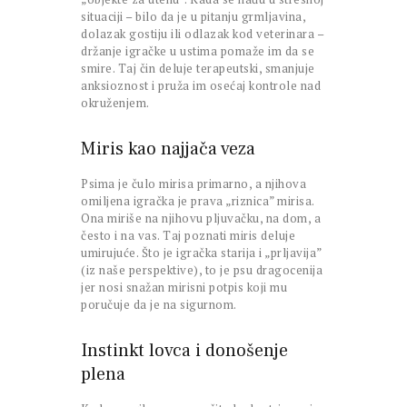
situaciji – bilo da je u pitanju grmljavina,
dolazak gostiju ili odlazak kod veterinara –
držanje igračke u ustima pomaže im da se
smire. Taj čin deluje terapeutski, smanjuje
anksioznost i pruža im osećaj kontrole nad
okruženjem.
Miris kao najjača veza
Psima je čulo mirisa primarno, a njihova
omiljena igračka je prava „riznica” mirisa.
Ona miriše na njihovu pljuvačku, na dom, a
često i na vas. Taj poznati miris deluje
umirujuće. Što je igračka starija i „prljavija”
(iz naše perspektive), to je psu dragocenija
jer nosi snažan mirisni potpis koji mu
poručuje da je na sigurnom.
Instinkt lovca i donošenje
plena