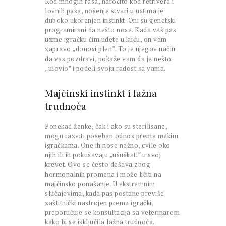
Kod mnogih rasa, naročito kod retrivera i
lovnih pasa, nošenje stvari u ustima je
duboko ukorenjen instinkt. Oni su genetski
programirani da nešto nose. Kada vaš pas
uzme igračku čim uđete u kuću, on vam
zapravo „donosi plen”. To je njegov način
da vas pozdravi, pokaže vam da je nešto
„ulovio” i podeli svoju radost sa vama.
Majčinski instinkt i lažna
trudnoća
Ponekad ženke, čak i ako su sterilisane,
mogu razviti poseban odnos prema mekim
igračkama. One ih nose nežno, cvile oko
njih ili ih pokušavaju „ušuškati” u svoj
krevet. Ovo se često dešava zbog
hormonalnih promena i može ličiti na
majčinsko ponašanje. U ekstremnim
slučajevima, kada pas postane previše
zaštitnički nastrojen prema igrački,
preporučuje se konsultacija sa veterinarom
kako bi se isključila lažna trudnoća.