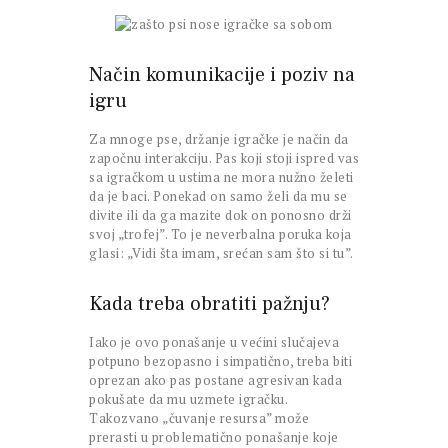
Način komunikacije i poziv na
igru
Za mnoge pse, držanje igračke je način da
započnu interakciju. Pas koji stoji ispred vas
sa igračkom u ustima ne mora nužno želeti
da je baci. Ponekad on samo želi da mu se
divite ili da ga mazite dok on ponosno drži
svoj „trofej”. To je neverbalna poruka koja
glasi: „Vidi šta imam, srećan sam što si tu”.
Kada treba obratiti pažnju?
Iako je ovo ponašanje u većini slučajeva
potpuno bezopasno i simpatično, treba biti
oprezan ako pas postane agresivan kada
pokušate da mu uzmete igračku.
Takozvano „čuvanje resursa” može
prerasti u problematično ponašanje koje