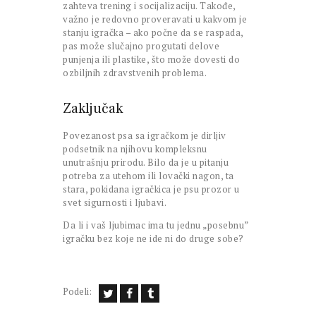
zahteva trening i socijalizaciju. Takođe,
važno je redovno proveravati u kakvom je
stanju igračka – ako počne da se raspada,
pas može slučajno progutati delove
punjenja ili plastike, što može dovesti do
ozbiljnih zdravstvenih problema.
Zaključak
Povezanost psa sa igračkom je dirljiv
podsetnik na njihovu kompleksnu
unutrašnju prirodu. Bilo da je u pitanju
potreba za utehom ili lovački nagon, ta
stara, pokidana igračkica je psu prozor u
svet sigurnosti i ljubavi.
Da li i vaš ljubimac ima tu jednu „posebnu”
igračku bez koje ne ide ni do druge sobe?
Podeli: