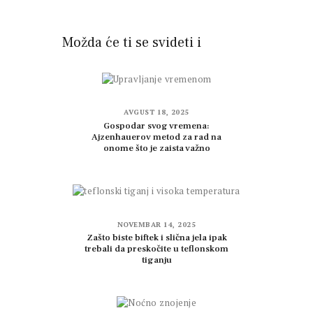
Možda će ti se svideti i
AVGUST 18, 2025
Gospodar svog vremena:
Ajzenhauerov metod za rad na
onome što je zaista važno
NOVEMBAR 14, 2025
Zašto biste biftek i slična jela ipak
trebali da preskočite u teflonskom
tiganju