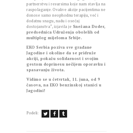
partnerstvu i resursima koje nam stavlja na
raspolaganje. Ovakve akcije pacijentima ne
donose samo neophodnu terapiju, već i
dodatnu snagu, nadu i osećaj
dostojanstva“, izjavila je
Snežana Doder,
predsednica Udruženja obolelih od
multiplog mijeloma Srbije.
EKO Serbia poziva sve građane
Jagodine i okoline da se pridruže
akciji, pokažu solidarnost i svojim
gestom doprinesu
nečijem oporavku i
spasavanju života.
Vidimo se u četvrtak, 11. juna, od 9
časova, na EKO benzinskoj stanici u
Jagodini!
Podeli: