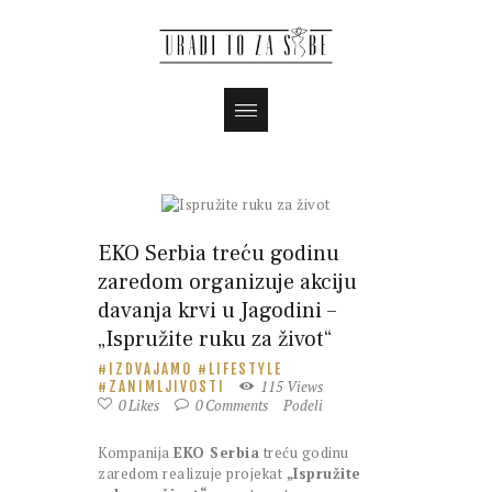
EKO Serbia treću godinu
zaredom organizuje akciju
davanja krvi u Jagodini –
„Ispružite ruku za život“
IZDVAJAMO
LIFESTYLE
115
Views
ZANIMLJIVOSTI
0
Likes
0
Comments
Podeli
Kompanija
EKO Serbia
treću godinu
zaredom realizuje projekat
„Ispružite