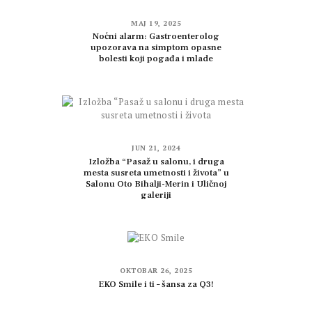
MAJ 19, 2025
Noćni alarm: Gastroenterolog
upozorava na simptom opasne
bolesti koji pogađa i mlade
JUN 21, 2024
Izložba “Pasaž u salonu, i druga
mesta susreta umetnosti i života” u
Salonu Oto Bihalji-Merin i Uličnoj
galeriji
OKTOBAR 26, 2025
EKO Smile i ti – šansa za Q3!