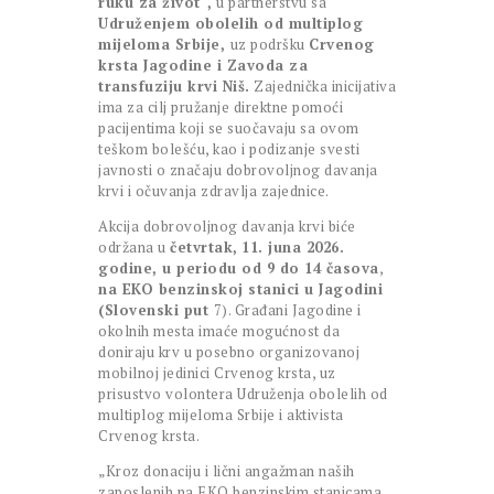
ruku za život“,
u partnerstvu sa
Udruženjem obolelih od multiplog
mijeloma Srbije,
uz podršku
Crvenog
krsta Jagodine i Zavoda za
transfuziju krvi Niš.
Zajednička inicijativa
ima za cilj pružanje direktne pomoći
pacijentima koji se suočavaju sa ovom
teškom bolešću, kao i podizanje svesti
javnosti o značaju dobrovoljnog davanja
krvi i očuvanja zdravlja zajednice.
Akcija dobrovoljnog davanja krvi biće
održana u
četvrtak,
11. juna 2026.
godine, u periodu od 9 do 14 časova
,
na EKO benzinskoj stanici u Jagodini
(Slovenski put
7). Građani Jagodine i
okolnih mesta imaće mogućnost da
doniraju krv u posebno organizovanoj
mobilnoj jedinici Crvenog krsta, uz
prisustvo volontera Udruženja obolelih od
multiplog mijeloma Srbije i aktivista
Crvenog krsta.
„Kroz donaciju i lični angažman naših
zaposlenih na EKO benzinskim stanicama