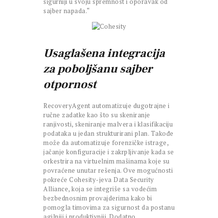
sigurniji u svoju spremnost i oporavak od
sajber napada.“
Usaglašena integracija
za poboljšanu sajber
otpornost
RecoveryAgent automatizuje dugotrajne i
ručne zadatke kao što su skeniranje
ranjivosti, skeniranje malvera i klasifikaciju
podataka u jedan strukturirani plan. Takođe
može da automatizuje forenzičke istrage,
jačanje konfiguracije i zakrpljivanje kada se
orkestrira na virtuelnim mašinama koje su
povraćene unutar rešenja. Ove mogućnosti
pokreće Cohesity-jeva Data Security
Alliance, koja se integriše sa vodećim
bezbednosnim provajderima kako bi
pomogla timovima za sigurnost da postanu
agilniji i produktivniji. Dodatno,