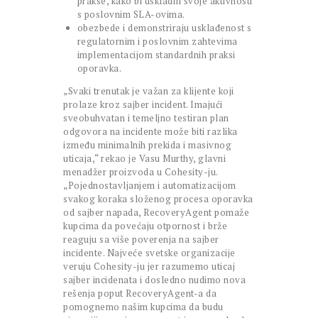
prakse, kako bi uskladili svoje aktivnosti
s poslovnim SLA-ovima.
obezbede i demonstriraju usklađenost s
regulatornim i poslovnim zahtevima
implementacijom standardnih praksi
oporavka.
„Svaki trenutak je važan za klijente koji
prolaze kroz sajber incident. Imajući
sveobuhvatan i temeljno testiran plan
odgovora na incidente može biti razlika
između minimalnih prekida i masivnog
uticaja,“ rekao je Vasu Murthy, glavni
menadžer proizvoda u Cohesity-ju.
„Pojednostavljanjem i automatizacijom
svakog koraka složenog procesa oporavka
od sajber napada, RecoveryAgent pomaže
kupcima da povećaju otpornost i brže
reaguju sa više poverenja na sajber
incidente. Najveće svetske organizacije
veruju Cohesity-ju jer razumemo uticaj
sajber incidenata i dosledno nudimo nova
rešenja poput RecoveryAgent-a da
pomognemo našim kupcima da budu