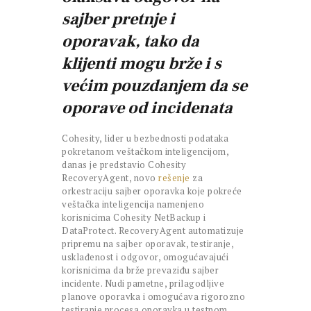
sajber pretnje i
oporavak, tako da
klijenti mogu brže i s
većim pouzdanjem da se
oporave od incidenata
Cohesity, lider u bezbednosti podataka
pokretanom veštačkom inteligencijom,
danas je predstavio Cohesity
RecoveryAgent, novo
rešenje
za
orkestraciju sajber oporavka koje pokreće
veštačka inteligencija namenjeno
korisnicima Cohesity NetBackup i
DataProtect. RecoveryAgent automatizuje
pripremu na sajber oporavak, testiranje,
usklađenost i odgovor, omogućavajući
korisnicima da brže prevaziđu sajber
incidente. Nudi pametne, prilagodljive
planove oporavka i omogućava rigorozno
testiranje procesa oporavka u testnom