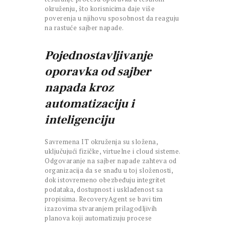
okruženju, što korisnicima daje više
poverenja u njihovu sposobnost da reaguju
na rastuće sajber napade.
Pojednostavljivanje
oporavka od sajber
napada kroz
automatizaciju i
inteligenciju
Savremena IT okruženja su složena,
uključujući fizičke, virtuelne i cloud sisteme.
Odgovaranje na sajber napade zahteva od
organizacija da se snađu u toj složenosti,
dok istovremeno obezbeđuju integritet
podataka, dostupnost i usklađenost sa
propisima. RecoveryAgent se bavi tim
izazovima stvaranjem prilagodljivih
planova koji automatizuju procese