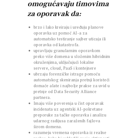
omogućavaju timovima
za oporavak da:
brzo i lako kreiraju i uređuju planove
oporavka uz pomoć AI-a za
automatsko testiranje sajber uticaja ili
oporavka od katastrofa.
upravlјaju granularnim oporavkom
preko više domena u složenim hibridnim
okruženjima, uključujući lokalne
servere, cloud, PaaS i kontejnere
ubrzaju forenzičke istrage pomoću
automatskog skeniranja pretnji koristeći
domaće alate i najbolje prakse za uvid u
pretnje od Data Security Alliance
partnera.
Imaju više poverenja u čist oporavak
incidenata uz agentski AI-pokretane
preporuke za tačke oporavka i analizu
udarnog radijusa zaraženih fajlova
širom domena.
razumeju vremena oporavka iz realne