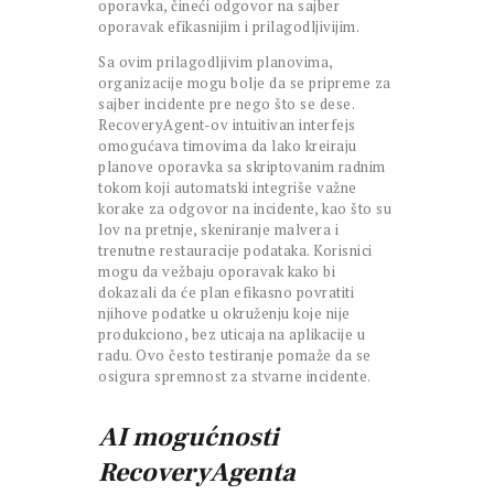
oporavka, čineći odgovor na sajber
oporavak efikasnijim i prilagodljivijim.
Sa ovim prilagodljivim planovima,
organizacije mogu bolje da se pripreme za
sajber incidente pre nego što se dese.
RecoveryAgent-ov intuitivan interfejs
omogućava timovima da lako kreiraju
planove oporavka sa skriptovanim radnim
tokom koji automatski integriše važne
korake za odgovor na incidente, kao što su
lov na pretnje, skeniranje malvera i
trenutne restauracije podataka. Korisnici
mogu da vežbaju oporavak kako bi
dokazali da će plan efikasno povratiti
njihove podatke u okruženju koje nije
produkciono, bez uticaja na aplikacije u
radu. Ovo često testiranje pomaže da se
osigura spremnost za stvarne incidente.
AI mogućnosti
RecoveryAgenta