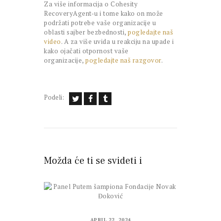
Za više informacija o Cohesity
RecoveryAgent-u i tome kako on može
podržati potrebe vaše organizacije u
oblasti sajber bezbednosti,
pogledajte naš
video
. A za više uvida u reakciju na upade i
kako ojačati otpornost vaše
organizacije,
pogledajte naš razgovor
.
Podeli:
Možda će ti se svideti i
APRIL 22, 2024