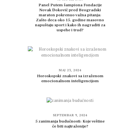
Panel Putem šampiona Fondacije
Novak Đoković pred Beogradski
maraton pokrenuo važna pitanja:
Zašto deca oko 15. godine masovno
napuštaju sport i kako ih nagraditi za
uspehe i trud?
MAJ 23, 2024
Horoskopski znakovi sa izraženom
emocionalnom inteligencijom
SEPTEMBAR 9, 2024
5 zanimanja budućnosti: Koje veštine
će biti najtraženije?