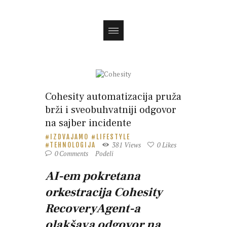
Magazin
Cohesity automatizacija pruža
brži i sveobuhvatniji odgovor
na sajber incidente
IZDVAJAMO
LIFESTYLE
381
Views
0
Likes
TEHNOLOGIJA
0
Comments
Podeli
AI-em pokretana
orkestracija Cohesity
RecoveryAgent-a
olakšava odgovor na