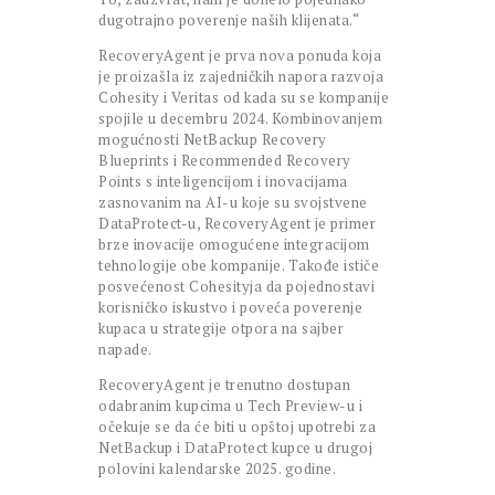
dugotrajno poverenje naših klijenata.“
RecoveryAgent je prva nova ponuda koja
je proizašla iz zajedničkih napora razvoja
Cohesity i Veritas od kada su se kompanije
spojile u decembru 2024. Kombinovanjem
mogućnosti NetBackup Recovery
Blueprints i Recommended Recovery
Points s inteligencijom i inovacijama
zasnovanim na AI-u koje su svojstvene
DataProtect-u, RecoveryAgent je primer
brze inovacije omogućene integracijom
tehnologije obe kompanije. Takođe ističe
posvećenost Cohesityja da pojednostavi
korisničko iskustvo i poveća poverenje
kupaca u strategije otpora na sajber
napade.
RecoveryAgent je trenutno dostupan
odabranim kupcima u Tech Preview-u i
očekuje se da će biti u opštoj upotrebi za
NetBackup i DataProtect kupce u drugoj
polovini kalendarske 2025. godine.