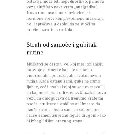
ostavlja može biti nepodnošljivo, pa nova
veza služi kao neka vrsta „analgetika“.
Nova romansa donosi uzbuđenje i
hormone sreće koji privremeno maskiraju
bol i sprečavaju osobu da se suoči sa
pravim uzrocima raskida.
Strah od samoće i gubitak
rutine
Muškarci se često u velikoj meri oslanjaju
na svoje partnerke kada je u pitanju
emocionalna podrška, ali i svakodnevna
rutina. Kada ostanu sami, gube ne samo
ljubav, već i osobu kojoj su se poveravali i
sa kojom su planirali vreme. Ulazak u novu
vezu im omogućava da trenutno vrate taj
osećaj strukture i stabilnosti. Umesto da
nauče kako da budu sami sa sobom, oni
radije zamenjuju jednu figuru drugom kako
bi izbegli tišinu praznog stana.