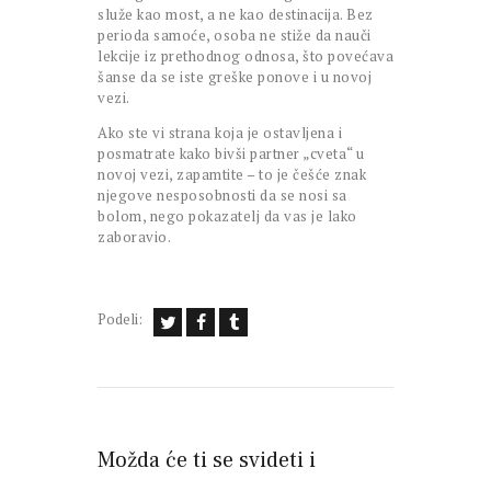
služe kao most, a ne kao destinacija. Bez
perioda samoće, osoba ne stiže da nauči
lekcije iz prethodnog odnosa, što povećava
šanse da se iste greške ponove i u novoj
vezi.
Ako ste vi strana koja je ostavljena i
posmatrate kako bivši partner „cveta“ u
novoj vezi, zapamtite – to je češće znak
njegove nesposobnosti da se nosi sa
bolom, nego pokazatelj da vas je lako
zaboravio.
Podeli:
Možda će ti se svideti i