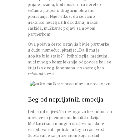
prijateljicama, kod muškaraca neretko
viđamo potpuno drugačiji obrazac
ponašanja. Nije retkost da se samo
nekoliko nedelja (ili čak dana) nakon
raskida, muškarac pojavi sa novom
partnerkom.
Ova pojava često ostavlja bivše partnerke
u čudu, namećući pitanje: „Da li mu je
uopšte bilo stalo?“. Psihologija, međutim,
nudi mnogo kompleksnije odgovore koji se
kriju iza ovog fenomena, poznatog kao
rebound
veza.
Beg od neprijatnih emocija
Jedan od najčešćih razloga za brzi ulazak u
novu vezu je emocionalna distrakcija.
Muškarci su u mnogim društvima i dalje
vaspitavani da potiskuju tugu i ranjivost.
Suočavanje sa prazninom koju raskid