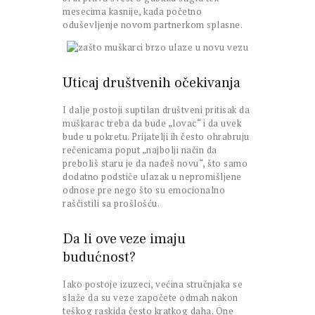
mesecima kasnije, kada početno
oduševljenje novom partnerkom splasne.
Uticaj društvenih očekivanja
I dalje postoji suptilan društveni pritisak da
muškarac treba da bude „lovac“ i da uvek
bude u pokretu. Prijatelji ih često ohrabruju
rečenicama poput „najbolji način da
preboliš staru je da nađeš novu“, što samo
dodatno podstiče ulazak u nepromišljene
odnose pre nego što su emocionalno
raščistili sa prošlošću.
Da li ove veze imaju
budućnost?
Iako postoje izuzeci, većina stručnjaka se
slaže da su veze započete odmah nakon
teškog raskida često kratkog daha. One