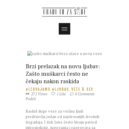
Brzi prelazak na novu ljubav:
Zašto muškarci često ne
čekaju nakon raskida
IZDVAJAMO
LJUBAV, VEZE & SEX
271
Views
1
Like
0
Comments
Podeli
Raskid duge veze za većinu ljudi
predstavlja jedan od najstresnijih životnih
događaja. I dok žene često biraju period
introspekcije, tugovanja i razgovora sa