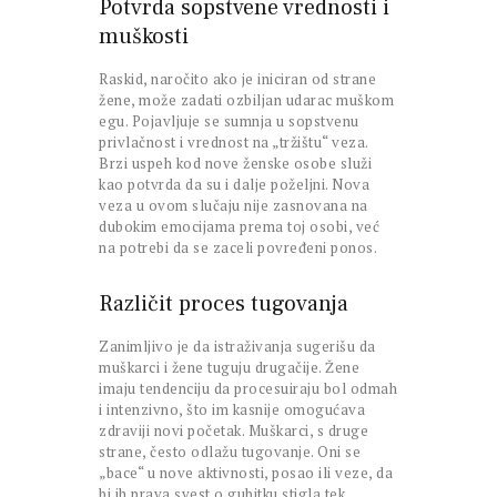
Potvrda sopstvene vrednosti i
muškosti
Raskid, naročito ako je iniciran od strane
žene, može zadati ozbiljan udarac muškom
egu. Pojavljuje se sumnja u sopstvenu
privlačnost i vrednost na „tržištu“ veza.
Brzi uspeh kod nove ženske osobe služi
kao potvrda da su i dalje poželjni. Nova
veza u ovom slučaju nije zasnovana na
dubokim emocijama prema toj osobi, već
na potrebi da se zaceli povređeni ponos.
Različit proces tugovanja
Zanimljivo je da istraživanja sugerišu da
muškarci i žene tuguju drugačije. Žene
imaju tendenciju da procesuiraju bol odmah
i intenzivno, što im kasnije omogućava
zdraviji novi početak. Muškarci, s druge
strane, često odlažu tugovanje. Oni se
„bace“ u nove aktivnosti, posao ili veze, da
bi ih prava svest o gubitku stigla tek