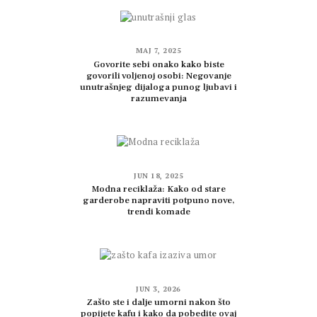
MAJ 7, 2025
Govorite sebi onako kako biste
govorili voljenoj osobi: Negovanje
unutrašnjeg dijaloga punog ljubavi i
razumevanja
JUN 18, 2025
Modna reciklaža: Kako od stare
garderobe napraviti potpuno nove,
trendi komade
JUN 3, 2026
Zašto ste i dalje umorni nakon što
popijete kafu i kako da pobedite ovaj