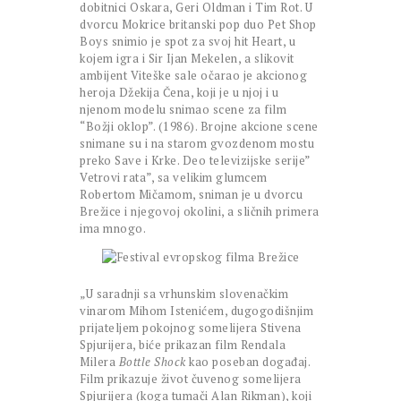
dobitnici Oskara, Geri Oldman i Tim Rot. U
dvorcu Mokrice britanski pop duo Pet Shop
Boys snimio je spot za svoj hit Heart, u
kojem igra i Sir Ijan Mekelen, a slikovit
ambijent Viteške sale očarao je akcionog
heroja Džekija Čena, koji je u njoj i u
njenom modelu snimao scene za film
“Božji oklop”. (1986). Brojne akcione scene
snimane su i na starom gvozdenom mostu
preko Save i Krke. Deo televizijske serije”
Vetrovi rata”, sa velikim glumcem
Robertom Mičamom, sniman je u dvorcu
Brežice i njegovoj okolini, a sličnih primera
ima mnogo.
„U saradnji sa vrhunskim slovenačkim
vinarom Mihom Istenićem, dugogodišnjim
prijateljem pokojnog somelijera Stivena
Spjurijera, biće prikazan film Rendala
Milera
Bottle Shock
kao poseban događaj.
Film prikazuje život čuvenog somelijera
Spjurijera (koga tumači Alan Rikman), koji