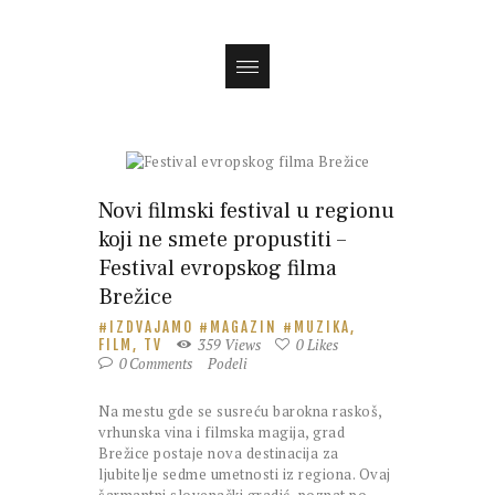
Magazin
Novi filmski festival u regionu
koji ne smete propustiti –
Festival evropskog filma
Brežice
IZDVAJAMO
MAGAZIN
MUZIKA,
359
Views
0
Likes
FILM, TV
0
Comments
Podeli
Na mestu gde se susreću barokna raskoš,
vrhunska vina i filmska magija, grad
Brežice postaje nova destinacija za
ljubitelje sedme umetnosti iz regiona. Ovaj