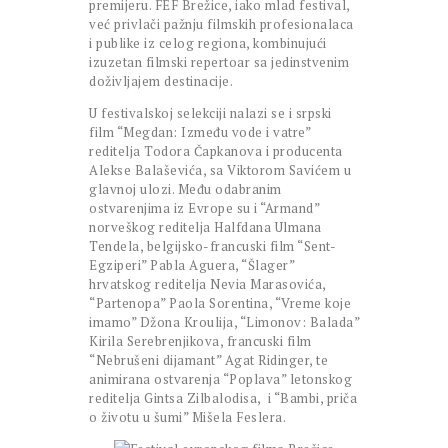
premijeru. FEF Brežice, iako mlad festival,
već privlači pažnju filmskih profesionalaca
i publike iz celog regiona, kombinujući
izuzetan filmski repertoar sa jedinstvenim
doživljajem destinacije.
U festivalskoj selekciji nalazi se i srpski
film “Megdan: Između vode i vatre”
reditelja Todora Čapkanova i producenta
Alekse Balaševića, sa Viktorom Savićem u
glavnoj ulozi. Među odabranim
ostvarenjima iz Evrope su i “Armand”
norveškog reditelja Halfdana Ulmana
Tendela, belgijsko-francuski film “Sent-
Egziperi” Pabla Aguera, “Šlager”
hrvatskog reditelja Nevia Marasovića,
“Partenopa” Paola Sorentina, “Vreme koje
imamo” Džona Kroulija, “Limonov: Balada”
Kirila Serebrenjikova, francuski film
“Nebrušeni dijamant” Agat Ridinger, te
animirana ostvarenja “Poplava” letonskog
reditelja Gintsa Zilbalodisa, i “Bambi, priča
o životu u šumi” Mišela Feslera.