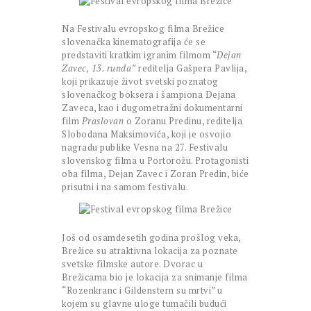
Na Festivalu evropskog filma Brežice
slovenačka kinematografija će se
predstaviti kratkim igranim filmom “
Dejan
Zavec, 13. runda”
reditelja Gašpera Pavlija,
koji prikazuje život svetski poznatog
slovenačkog boksera i šampiona Dejana
Zaveca, kao i dugometražni dokumentarni
film
Praslovan
o Zoranu Predinu, reditelja
Slobodana Maksimovića, koji je osvojio
nagradu publike Vesna na 27. Festivalu
slovenskog filma u Portorožu. Protagonisti
oba filma, Dejan Zavec i Zoran Predin, biće
prisutni i na samom festivalu.
Još od osamdesetih godina prošlog veka,
Brežice su atraktivna lokacija za poznate
svetske filmske autore. Dvorac u
Brežicama bio je lokacija za snimanje filma
“Rozenkranc i Gildenstern su mrtvi” u
kojem su glavne uloge tumačili budući