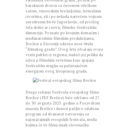
šarmantni slovenački gradić, poznat po
baroknom dvorcu sa čuvenom viteškom
salom, vinorodnim brežuljcima, termalnim
izvorima, ali i po nekada najvećem vojnom
aerodromu bivše Jugoslavije, od prošlog
leta dobio je i novu, filmsko-festivalsku
dimenziju. Poznate po brojnim domaćim i
međunarodnim filmskim produkcijama,
Brežice u Sloveniji odavno nose titulu
“filmskog grada”. Ovog leta otvaraju svoja
vrata publici iz regiona, nudeći joj priliku da
uživa u filmskim večerima koje spajaju
festivalsku magiju sa pulsirajućom
energijom ovog živopisnog grada.
Drugo izdanje Festivala evropskog filma
Brežice (FEF Brežice) biće održano od 27.
do 30. avgusta 2025. godine u Posavskom
muzeju Brežice i donosi pažljivo odabran
program od dvanaest ostvarenja sa
najznačajnijih evropskih festivala, među
kojima će tri filma imati slovenačku