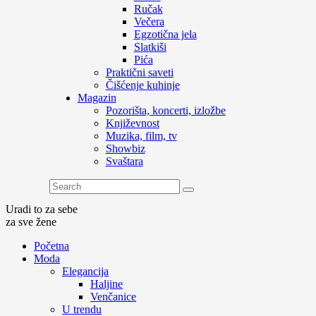
Ručak
Večera
Egzotična jela
Slatkiši
Pića
Praktični saveti
Čišćenje kuhinje
Magazin
Pozorišta, koncerti, izložbe
Književnost
Muzika, film, tv
Showbiz
Svaštara
Uradi to za sebe
za sve žene
Početna
Moda
Elegancija
Haljine
Venčanice
U trendu