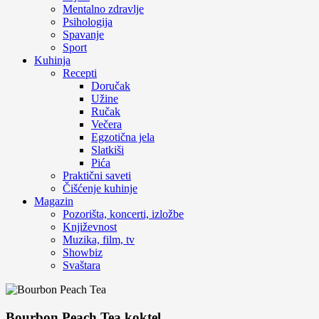
Mentalno zdravlje
Psihologija
Spavanje
Sport
Kuhinja
Recepti
Doručak
Užine
Ručak
Večera
Egzotična jela
Slatkiši
Pića
Praktični saveti
Čišćenje kuhinje
Magazin
Pozorišta, koncerti, izložbe
Književnost
Muzika, film, tv
Showbiz
Svaštara
Bourbon Peach Tea koktel