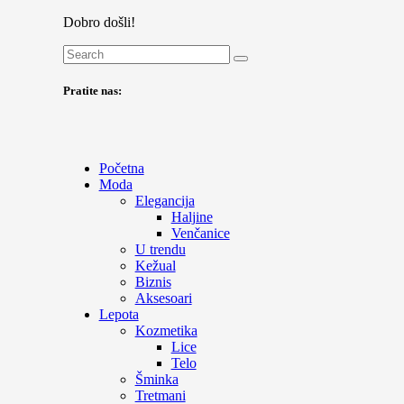
Dobro došli!
Pratite nas:
Početna
Moda
Elegancija
Haljine
Venčanice
U trendu
Kežual
Biznis
Aksesoari
Lepota
Kozmetika
Lice
Telo
Šminka
Tretmani