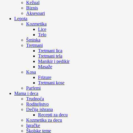
Kežual
Biznis
Aksesoari
Lepota
Kozmetika
Lice
Telo
Šminka
Tretmani
Tretmani lica
Tretmani tela
Manikir i pedikir
Masaže
Kosa
Frizure
Tretmani kose
Parfemi
Mama i deca
Trudnoća
Roditeljstvo
Dečija ishrana
Recepti za decu
Kozmetika za decu
Igračke
Školske teme