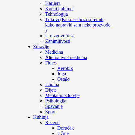
Karijera
Kućni ljubimci
Tehnologija
Trikovi (Kako se brzo spremiti,
kako napraviti sam neke prozvode..
)
U razgovoru sa
Zanimljivosti
Zdravlje
Medicina
Alternativna medicina
Fitnes
Aerobik
Joga
Ostalo
Ishrana
Dijete
Mentalno zdravlje
Psihologija
Spavanje
Sport
Kuhinja
Recepti
Doručak
Užine