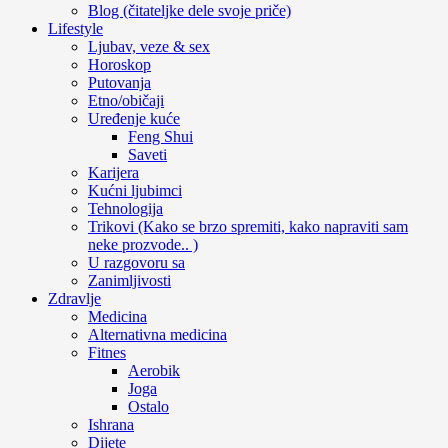
Blog (čitateljke dele svoje priče)
Lifestyle
Ljubav, veze & sex
Horoskop
Putovanja
Etno/običaji
Uređenje kuće
Feng Shui
Saveti
Karijera
Kućni ljubimci
Tehnologija
Trikovi (Kako se brzo spremiti, kako napraviti sam
neke prozvode.. )
U razgovoru sa
Zanimljivosti
Zdravlje
Medicina
Alternativna medicina
Fitnes
Aerobik
Joga
Ostalo
Ishrana
Dijete