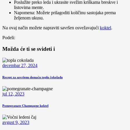
Poslužite preko leda i ukrasite svežim kriškama breskve i
listovima mente.
Napomena: Možete prilagoditi količinu sastojaka prema
željenom ukusu.
Na ovaj način možete napraviti savršen osvežavajući
koktel
.
Podeli:
Možda će ti se svideti i
decembar 27, 2024
Recept za savršenu domaću toplu čokoladu
jul 12, 2023
Pomegranate Champagne koktel
avgust 9, 2023