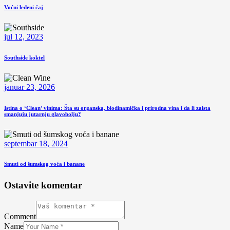
Voćni ledeni čaj
jul 12, 2023
Southside koktel
januar 23, 2026
Istina o ‘Clean’ vinima: Šta su organska, biodinamička i prirodna vina i da li zaista
smanjuju jutarnju glavobolju?
septembar 18, 2024
Smuti od šumskog voća i banane
Ostavite komentar
Comment
Name