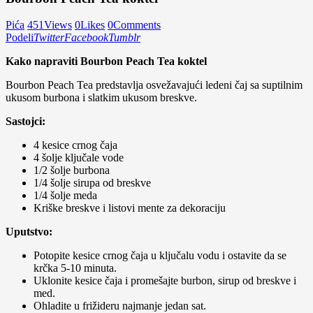
Pića
451
Views
0
Likes
0
Comments
Podeli
Twitter
Facebook
Tumblr
Kako napraviti Bourbon Peach Tea koktel
Bourbon Peach Tea predstavlja osvežavajući ledeni čaj sa suptilnim
ukusom burbona i slatkim ukusom breskve.
Sastojci:
4 kesice crnog čaja
4 šolje ključale vode
1/2 šolje burbona
1/4 šolje sirupa od breskve
1/4 šolje meda
Kriške breskve i listovi mente za dekoraciju
Uputstvo:
Potopite kesice crnog čaja u ključalu vodu i ostavite da se
krčka 5-10 minuta.
Uklonite kesice čaja i promešajte burbon, sirup od breskve i
med.
Ohladite u frižideru najmanje jedan sat.