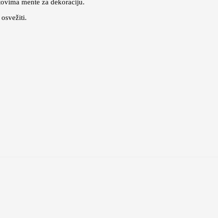
stovima mente za dekoraciju.
 osvežiti.