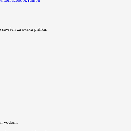
witter
Facebook
Tumblr
e savršen za svaku priliku.
om vodom.