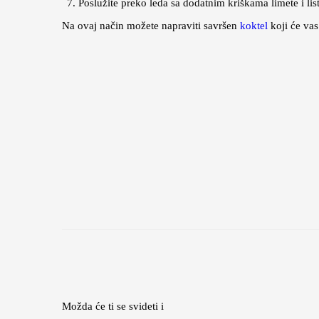
Poslužite preko leda sa dodatnim kriškama limete i li
Na ovaj način možete napraviti savršen
koktel
koji će vas
Možda će ti se svideti i