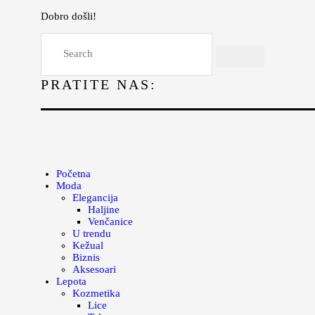
Dobro došli!
Početna
Moda
PRATITE NAS:
Lepota
Mama i deca
Lifestyle
Zdravlje
Početna
Moda
Kuhinja
Elegancija
Haljine
Magazin
Venčanice
U trendu
Kežual
Biznis
Aksesoari
Lepota
Kozmetika
Lice