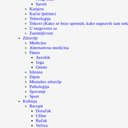
Saveti
Karijera
Kućni ljubimci
Tehnologija
Trikovi (Kako se brzo spremiti, kako napraviti sam nek
U razgovoru sa
Zanimljivosti
Zdravlje
Medicina
Alternativna medicina
Fitnes
Aerobik
Joga
Ostalo
Ishrana
Dijete
Mentalno zdravlje
Psihologija
Spavanje
Sport
Kuhinja
Recepti
Doručak
Užine
Ručak
Večera