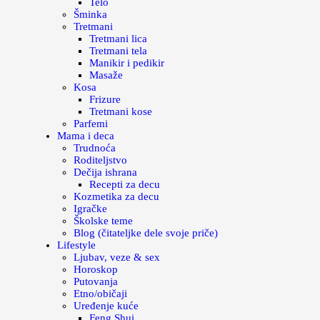
Telo
Šminka
Tretmani
Tretmani lica
Tretmani tela
Manikir i pedikir
Masaže
Kosa
Frizure
Tretmani kose
Parfemi
Mama i deca
Trudnoća
Roditeljstvo
Dečija ishrana
Recepti za decu
Kozmetika za decu
Igračke
Školske teme
Blog (čitateljke dele svoje priče)
Lifestyle
Ljubav, veze & sex
Horoskop
Putovanja
Etno/običaji
Uređenje kuće
Feng Shui