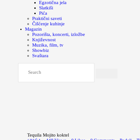
Egzotična jela
Slatkiši
Pića
Praktični saveti
Čišćenje kuhinje
Magazin
Pozorišta, koncerti, izložbe
Književnost
Muzika, film, tv
Showbiz
Svaštara
Tequila Mojito koktel