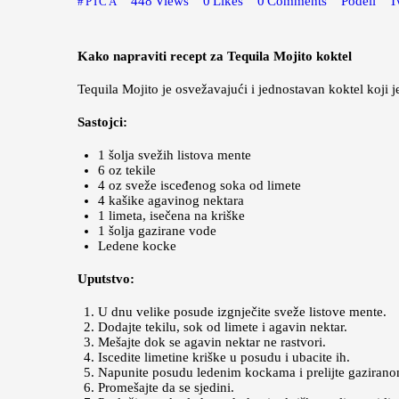
448
Views
0
Likes
0
Comments
Podeli
T
PIĆA
Kako napraviti recept za Tequila Mojito koktel
Tequila Mojito je osvežavajući i jednostavan koktel koji j
Sastojci:
1 šolja svežih listova mente
6 oz tekile
4 oz sveže isceđenog soka od limete
4 kašike agavinog nektara
1 limeta, isečena na kriške
1 šolja gazirane vode
Ledene kocke
Uputstvo:
U dnu velike posude izgnječite sveže listove mente.
Dodajte tekilu, sok od limete i agavin nektar.
Mešajte dok se agavin nektar ne rastvori.
Iscedite limetine kriške u posudu i ubacite ih.
Napunite posudu ledenim kockama i prelijte gaziran
Promešajte da se sjedini.