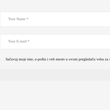
Sačuvaj moje ime, e-poštu i veb mesto u ovom pregledaču veba za 