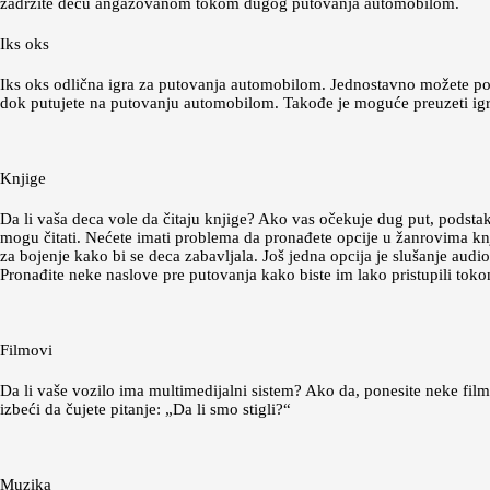
zadržite decu angažovanom tokom dugog putovanja automobilom.
Iks oks
Iks oks odlična igra za putovanja automobilom. Jednostavno možete pon
dok putujete na putovanju automobilom. Takođe je moguće preuzeti igru 
Knjige
Da li vaša deca vole da čitaju knjige? Ako vas očekuje dug put, podsta
mogu čitati. Nećete imati problema da pronađete opcije u žanrovima knji
za bojenje kako bi se deca zabavljala. Još jedna opcija je slušanje au
Pronađite neke naslove pre putovanja kako biste im lako pristupili toko
Filmovi
Da li vaše vozilo ima multimedijalni sistem? Ako da, ponesite neke film
izbeći da čujete pitanje: „Da li smo stigli?“
Muzika