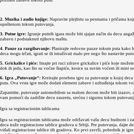
poznatu zabavu tokom puta.
2. Muzika i audio knjige:
Napravite plejlistu sa pesmama i pričama koje
opuštenom tokom putovanja.
3. Putne igre:
Igranje putnih igara može biti sjajan način da decu angaž
zabavu i podstaknuti njihovu maštu.
4. Pauze za razgibavanje:
Planirajte redovne pauze tokom puta kako bis
deca mogu trčati, igrati se ili istraživati malo pre nego što nastavite put
5. Grickalice i piće:
Imajte pri ruci zdrave grickalice i piće koje možet
dok ih jedu, kao što su voćne štapiće, kesice sa suvim voćem ili mini se
6. Igra „Putovanje“:
Kreirajte posebnu igru za putovanje u kojoj deca
puta. Ova vrsta igre može dodati element zabave i uzbuđenja tokom vo
Zapamtite, putovanje automobilom sa malom decom može biti izazov, ali 
vam pomoći da zadržite decu zauzetu, srećnu i sigurnu tokom putovanj
Igra sa registracionim tablicama
Igra sa registracionim tablicama može održavati vašu decu budnom i z
deca traže registracione tablice gradova u Srbiji. Pre putovanja, dajte 
viđali registracione tablice tih gradova. Ko prvi završi, pobednik je igr