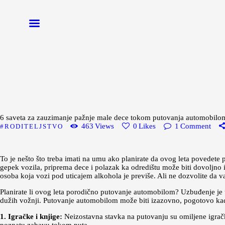
Početna
Moda
Lepota
Mama i deca
Lifestyle
6 saveta za zauzimanje pažnje male dece tokom putovanja automobilo
Zdravlje
463
Views
0
Likes
1
Comment
RODITELJSTVO
Kuhinja
Magazin
To je nešto što treba imati na umu ako planirate da ovog leta povedet
gepek vozila, priprema dece i polazak ka odredištu može biti dovoljno 
osoba koja vozi pod uticajem alkohola je previše. Ali ne dozvolite da va
Planirate li ovog leta porodično putovanje automobilom? Uzbuđenje je 
dužih vožnji. Putovanje automobilom može biti izazovno, pogotovo kada
1. Igračke i knjige:
Neizostavna stavka na putovanju su omiljene igračke 