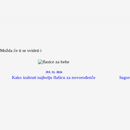
Možda će ti se svideti i
JUL 31, 2024
Kako izabrati najbolju flašicu za novorođenče
Sagor