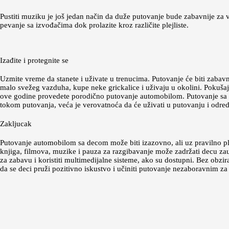
Pustiti muziku je još jedan način da duže putovanje bude zabavnije za 
pevanje sa izvođačima dok prolazite kroz različite plejliste.
Izađite i protegnite se
Uzmite vreme da stanete i uživate u trenucima. Putovanje će biti zabav
malo svežeg vazduha, kupe neke grickalice i uživaju u okolini. Pokušaj d
ove godine provedete porodično putovanje automobilom. Putovanje sa d
tokom putovanja, veća je verovatnoća da će uživati u putovanju i odred
Zakljucak
Putovanje automobilom sa decom može biti izazovno, ali uz pravilno plan
knjiga, filmova, muzike i pauza za razgibavanje može zadržati decu za
za zabavu i koristiti multimedijalne sisteme, ako su dostupni. Bez obz
da se deci pruži pozitivno iskustvo i učiniti putovanje nezaboravnim za