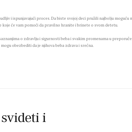
dljiv i ispunjavajući proces. Da biste svojoj deci pružili najbolju moguću 
ke koje će vam pomoći da pravilno hranite i brinete o svom detetu.
m saznanjima o zdravlju i sigurnosti beba i svakim promenama u preporuč
mogu obezbediti da je njihova beba zdrava i srećna.
 svideti i