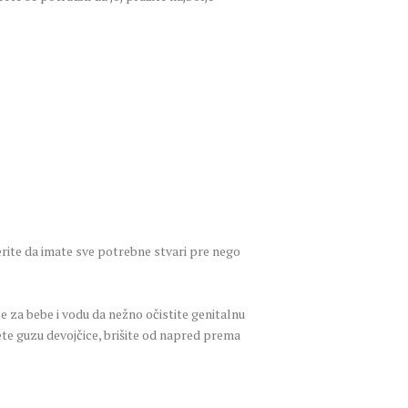
verite da imate sve potrebne stvari pre nego
e za bebe i vodu da nežno očistite genitalnu
ete guzu devojčice, brišite od napred prema