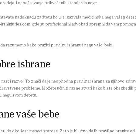
orođaja, i nepoštovanje prihvaćenih standarda nege.
ahtevate nadoknadu za štetu koju je izazvala medicinska nega vašeg det
thinjuries.com, gde su profesionalni advokati spremni da vam pomognu.
 da razumemo kako pružiti pravilnu ishranu i negu vašoj bebi.
obre ishrane
ast i razvoj. To znači da je neophodna pravilna ishrana za njihovo zdravlj
dravstvene probleme. Možete učiniti razne stvari kako biste obezbedili
ću negu svom detetu.
rane vaše bebe
ti do oko šest meseci starosti. Zato je ključno da ih pravilno hranite o