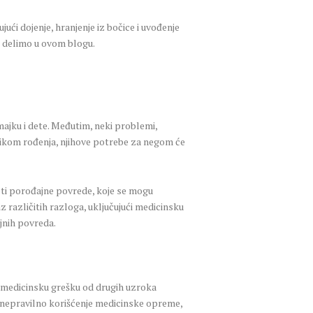
ći dojenje, hranjenje iz bočice i uvođenje
e delimo u ovom blogu.
 majku i dete. Međutim, neki problemi,
ilikom rođenja, njihove potrebe za negom će
ti porođajne povrede, koje se mogu
 različitih razloga, uključujući medicinsku
jnih povreda.
i medicinsku grešku od drugih uzroka
u, nepravilno korišćenje medicinske opreme,