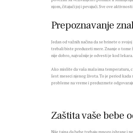
njom, čitajući joj i pevajući. Sve ove aktivno
Prepoznavanje znak
Jedan od važnih načina da se brinete o svojoj
trebali biste preduzeti mere. Znanje o tome 
nije dobro, najvažnije je odvesti je kod leka
Ako mislite da vaša mala ima temperaturu, cr
šest meseci njenog života. To je period kada 
probleme na vreme i preduzmete odgovarajuć
Zaštita vaše bebe 
Nije tajna da bebe trebaju mnogo ishrane i neg