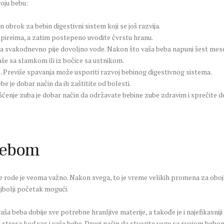
oju bebu:
n obrok za bebin digestivni sistem koji se još razvija.
a pireima, a zatim postepeno uvodite čvrstu hranu.
ba svakodnevno pije dovoljno vode. Nakon što vaša beba napuni šest mese
aše sa slamkom ili iz bočice sa ustnikom.
. Previše spavanja može usporiti razvoj bebinog digestivnog sistema.
be je dobar način da ih zaštitite od bolesti.
Čišćenje zuba je dobar način da održavate bebine zube zdravim i sprečite
 bebom
 rode je veoma važno. Nakon svega, to je vreme velikih promena za oboje.
ajbolji početak mogući.
 vaša beba dobije sve potrebne hranljive materije, a takođe je i najefikasniji
tresa kod vas i vaše bebe. Drugi način da stvorite vezu sa svojom bebom j