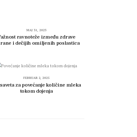
MAJ 31, 2023
Važnost ravnoteže između zdrave
hrane i dečijih omiljenih poslastica
FEBRUAR 2, 2025
 saveta za povećanje količine mleka
tokom dojenja