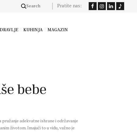
Pratite nas:
DRAVLJE
KUHINJA
MAGAZIN
aše bebe
na pružanje adekvatne ishrane i održavanje
nim životom. Imajući to u vidu, važno je