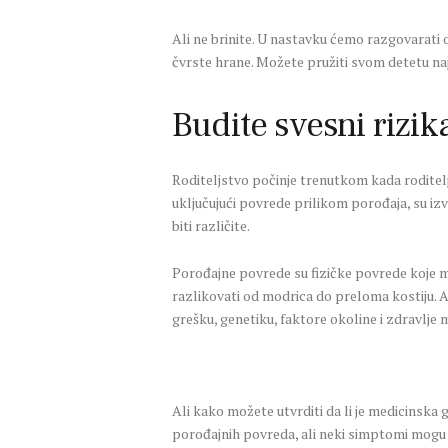
Ali ne brinite. U nastavku ćemo razgovarati 
čvrste hrane. Možete pružiti svom detetu na
Budite svesni rizik
Roditeljstvo počinje trenutkom kada roditelji
uključujući povrede prilikom porođaja, su iz
biti različite.
Porođajne povrede su fizičke povrede koje 
razlikovati od modrica do preloma kostiju. A
grešku, genetiku, faktore okoline i zdravlje
Ali kako možete utvrditi da li je medicinsk
porođajnih povreda, ali neki simptomi mogu u