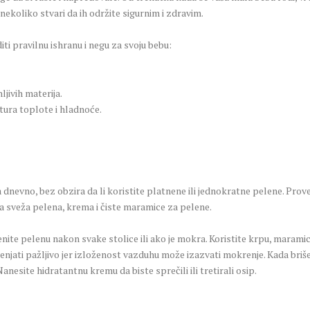
ekoliko stvari da ih održite sigurnim i zdravim.
i pravilnu ishranu i negu za svoju bebu:
ljivih materija.
tura toplote i hladnoće.
a dnevno, bez obzira da li koristite platnene ili jednokratne pelene. Pro
a sveža pelena, krema i čiste maramice za pelene.
ite pelenu nakon svake stolice ili ako je mokra. Koristite krpu, maramic
enjati pažljivo jer izloženost vazduhu može izazvati mokrenje. Kada briš
Nanesite hidratantnu kremu da biste sprečili ili tretirali osip.