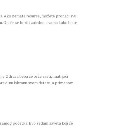
eta. Ako nemate resurse, možete pronaći svu
 Oni će se boriti zajedno s vama kako biste
e. Zdrava beba će brže rasti, imati jači
 pravilnu ishranu svom detetu, a primenom
d samog početka. Evo sedam saveta koji će