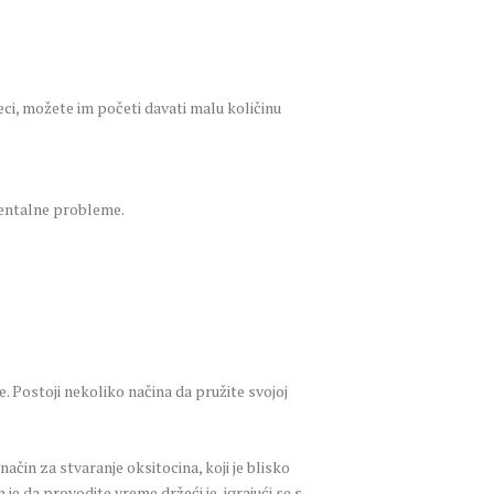
ci, možete im početi davati malu količinu
 dentalne probleme.
 Postoji nekoliko načina da pružite svojoj
 način za stvaranje oksitocina, koji je blisko
e da provodite vreme držeći je, igrajući se s