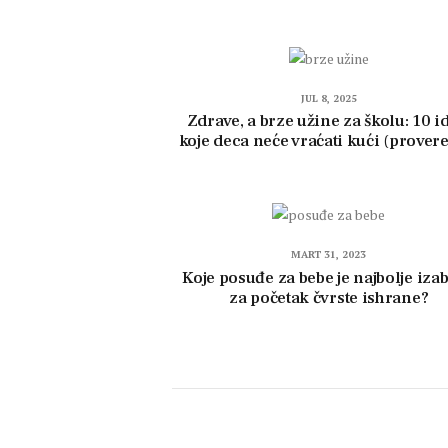
JUL 8, 2025
Zdrave, a brze užine za školu: 10 i
koje deca neće vraćati kući (prover
MART 31, 2023
Koje posuđe za bebe je najbolje izab
za početak čvrste ishrane?