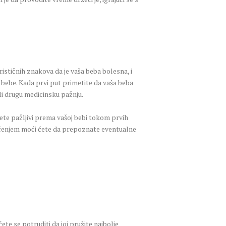
rističnih znakova da je vaša beba bolesna, i
 bebe. Kada prvi put primetite da vaša beba
ili drugu medicinsku pažnju.
dete pažljivi prema vašoj bebi tokom prvih
 praćenjem moći ćete da prepoznate eventualne
ete se potruditi da joj pružite najbolje