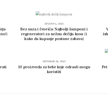
AVGUST 6, 2025
deja
Bez suza i čvorića: Najbolji šamponi i
eno!)
regeneratori za nežnu dečiju kosu (i
is
kako da kupanje postane zabava)
OKTOBAR 24, 2025
rati
10 proizvoda za bebe koje odrasli mogu
Pet
koristiti