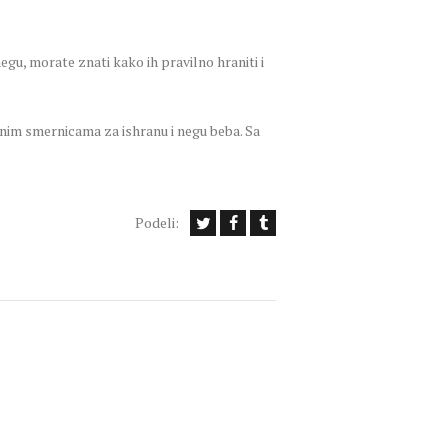
negu, morate znati kako ih pravilno hraniti i
enim smernicama za ishranu i negu beba. Sa
Podeli: