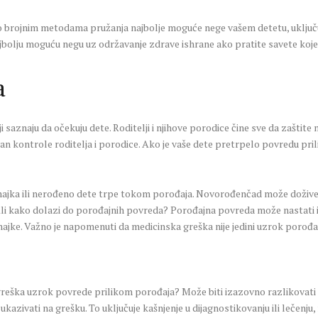
o brojnim metodama pružanja najbolje moguće nege vašem detetu, uključuju
jbolju moguću negu uz održavanje zdrave ishrane ako pratite savete koj
a
 saznaju da očekuju dete. Roditelji i njihove porodice čine sve da zaštite
van kontrole roditelja i porodice. Ako je vaše dete pretrpelo povredu pr
majka ili nerođeno dete trpe tokom porođaja. Novorođenčad može dožive
li kako dolazi do porođajnih povreda? Porođajna povreda može nastati iz
 majke. Važno je napomenuti da medicinska greška nije jedini uzrok porođa
a greška uzrok povrede prilikom porođaja? Može biti izazovno razlikovat
kazivati na grešku. To uključuje kašnjenje u dijagnostikovanju ili lečenj