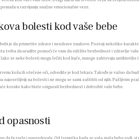
sti pomažu u razvijanju snažne emocionalne veze.
ova bolesti kod vaše bebe
 bebi je da primetite zdrave i nezdrave znakove. Postoji nekoliko karakte
šta treba da uradite pomoći će vam da održite bezbednost i zdravlje vaše
ra. Iako se neke bolesti mogu lečiti kod kuće, mnoge zahtevaju antibiotike 
venu kožu ili otečene oči, odvedite je kod lekara. Takođe je važno da bu
su najosetljiviji na bolesti i ne mogu se sami zaštititi od njih. Pažljivim
e korake kako biste osigurali bezbednost i dobrobit vaše bebe.
od opasnosti
e da bi rasle i napredovale. Od trenutka kada se vaša mala beba rodi, vi ć