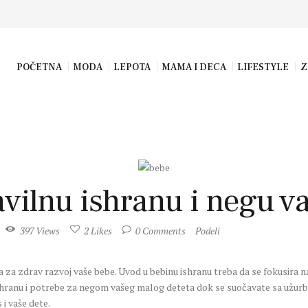
POČETNA
MODA
LEPOTA
MAMA I DECA
LIFESTYLE
Z
avilnu ishranu i negu v
397
Views
2
Likes
0
Comments
Podeli
ja za zdrav razvoj vaše bebe. Uvod u bebinu ishranu treba da se fokusira 
 ishranu i potrebe za negom vašeg malog deteta dok se suočavate sa užurba
 i vaše dete.