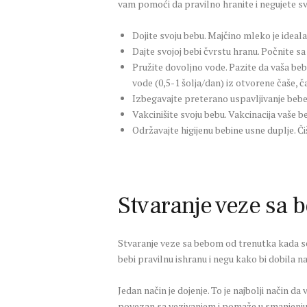
vam pomoći da pravilno hranite i negujete sv
Dojite svoju bebu. Majčino mleko je ideala
Dajte svojoj bebi čvrstu hranu. Počnite s
Pružite dovoljno vode. Pazite da vaša be
vode (0,5-1 šolja/dan) iz otvorene čaše, č
Izbegavajte preterano uspavljivanje bebe
Vakcinišite svoju bebu. Vakcinacija vaše be
Održavajte higijenu bebine usne duplje. 
Stvaranje veze sa
Stvaranje veze sa bebom od trenutka kada se
bebi pravilnu ishranu i negu kako bi dobila n
Jedan način je dojenje. To je najbolji način da
povezan sa vezivanjem i pomaže u smanjenju s