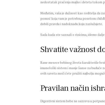
nedostatak praćenja majke i deteta tokom p
Međutim, vaša je dužnost kao roditelja da z
pomoć koja vam je potrebna posetom childbir
dobili pravdu i nadoknadu koju zaslužujete.
Sada kada ste saznali o rizicima, idemo dalje
Shvatite važnost d
Rane mesece bebinog života karakteriše brzi r
imunološki sistem i manje šanse za buduće z
ovih saveta moći ćete pružiti najbolju mogu
Pravilan način ish
Digestivni sistem bebe ne sazreva u potpunos