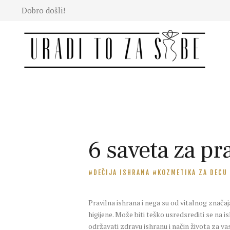
Dobro došli!
Moda
Lepota
Mama i
deca
Lifestyle
Zdravlje
Kuhinja
Magazin
6 saveta za pr
DEČIJA ISHRANA
KOZMETIKA ZA DECU
Pravilna ishrana i nega su od vitalnog znača
higijene. Može biti teško usredsrediti se na
održavati zdravu ishranu i način života za vas