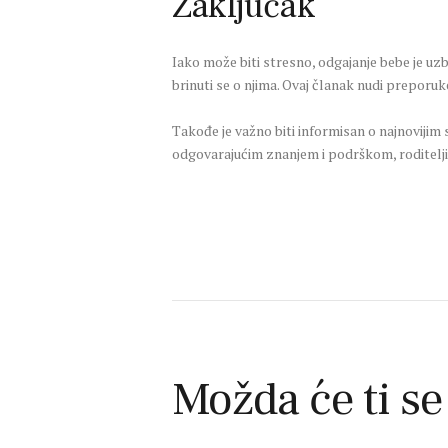
Zaključak
Iako može biti stresno, odgajanje bebe je uzbu
brinuti se o njima. Ovaj članak nudi preporu
Takođe je važno biti informisan o najnoviji
odgovarajućim znanjem i podrškom, roditelji 
Možda će ti se