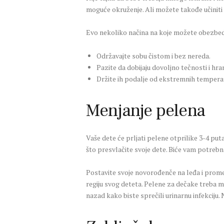
moguće okruženje. Ali možete takođe učiniti n
Evo nekoliko načina na koje možete obezbedit
Održavajte sobu čistom i bez nereda.
Pazite da dobijaju dovoljno tečnosti i hran
Držite ih podalje od ekstremnih tempera
Menjanje pelena
Vaše dete će prljati pelene otprilike 3-4 put
što presvlačite svoje dete. Biće vam potrebn
Postavite svoje novorođenče na leđa i promen
regiju svog deteta. Pelene za dečake treba m
nazad kako biste sprečili urinarnu infekciju. 